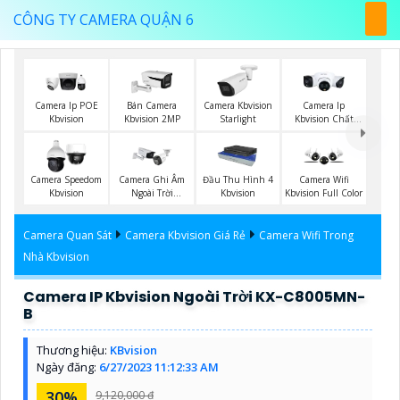
CÔNG TY CAMERA QUẬN 6
Camera Ip POE
Bán Camera
Camera Kbvision
Camera Ip
Kbvision
Kbvision 2MP
Starlight
Kbvision Chất
Lượng
Camera Speedom
Camera Ghi Âm
Đầu Thu Hình 4
Camera Wifi
Kbvision
Ngoài Trời
Kbvision
Kbvision Full Color
Kbvision
Camera Quan Sát
Camera Kbvision Giá Rẻ
Camera Wifi Trong
Nhà Kbvision
Camera IP Kbvision Ngoài Trời KX-C8005MN-
B
Thương hiệu:
KBvision
Ngày đăng:
6/27/2023 11:12:33 AM
30%
9,120,000 ₫