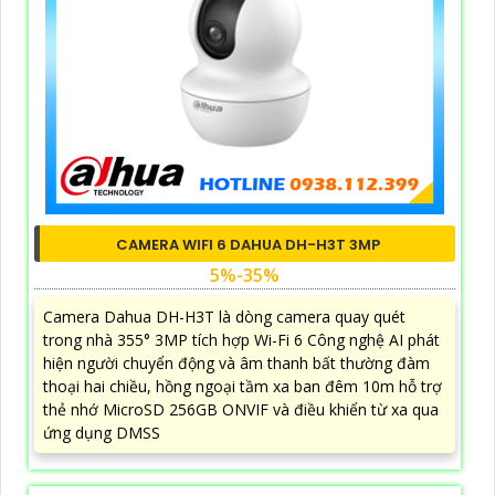
CAMERA WIFI 6 DAHUA DH-H3T 3MP
5%-35%
Camera Dahua DH-H3T là dòng camera quay quét
trong nhà 355° 3MP tích hợp Wi-Fi 6 Công nghệ AI phát
hiện người chuyển động và âm thanh bất thường đàm
thoại hai chiều, hồng ngoại tầm xa ban đêm 10m hỗ trợ
thẻ nhớ MicroSD 256GB ONVIF và điều khiển từ xa qua
ứng dụng DMSS