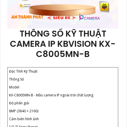
THÔNG SỐ KỸ THUẬT
CAMERA IP KBVISION KX-
C8005MN-B
Đặc Tính Kỹ Thuật
Thông Số
Model
KX-C8005MN-B - Mẫu camera IP ngoài trời chất lượng
Độ phân giải
8MP (3840 × 2160)
Cảm biến hình ảnh
1/2.7” Sony Starvis