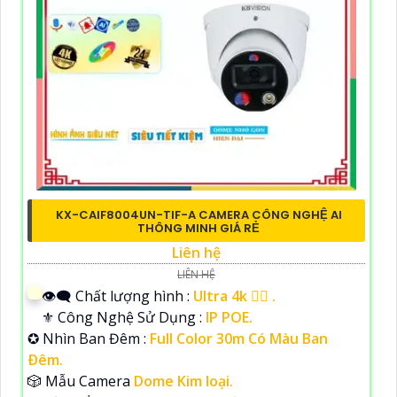
KX-CAIF8004UN-TIF-A CAMERA CÔNG NGHỆ AI
THÔNG MINH GIÁ RẺ
Liên hệ
LIÊN HỆ
👁️‍🗨 Chất lượng hình :
Ultra 4k 👍🏾 .
⚜️ Công Nghệ Sử Dụng :
IP POE.
✪ Nhìn Ban Đêm :
Full Color 30m Có Màu Ban
Ðêm.
🎲 Mẫu Camera
Dome Kim loại.