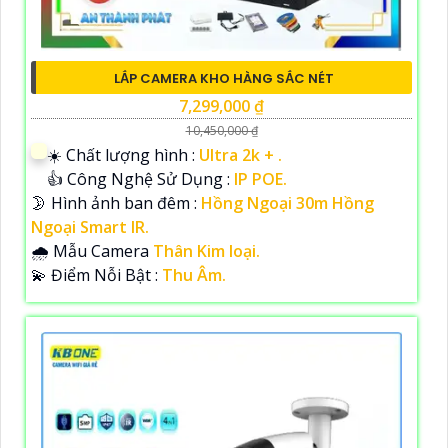
LẮP CAMERA KHO HÀNG SẮC NÉT
7,299,000 ₫
10,450,000 ₫
☀️ Chất lượng hình :
Ultra 2k + .
👍 Công Nghệ Sử Dụng :
IP POE.
🌛 Hình ảnh ban đêm :
Hồng Ngoại 30m Hồng
Ngoại Smart IR.
🌧️ Mẫu Camera
Thân Kim loại.
️💫 Điểm Nỗi Bật :
Thu Âm.