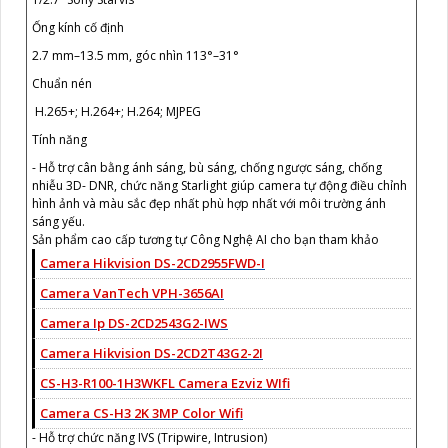
Ống kính cố định
2.7 mm–13.5 mm, góc nhìn 113°–31°
Chuẩn nén
H.265+; H.264+; H.264; MJPEG
Tính năng
- Hỗ trợ cân bằng ánh sáng, bù sáng, chống ngược sáng, chống
nhiễu 3D- DNR, chức năng Starlight giúp camera tự động điều chỉnh
hình ảnh và màu sắc đẹp nhất phù hợp nhất với môi trường ánh
sáng yếu.
Sản phẩm cao cấp tương tự Công Nghệ AI cho bạn tham khảo
Camera Hikvision DS-2CD2955FWD-I
Camera VanTech VPH-3656AI
Camera Ip DS-2CD2543G2-IWS
Camera Hikvision DS-2CD2T43G2-2I
CS-H3-R100-1H3WKFL Camera Ezviz WIfi
Camera CS-H3 2K 3MP Color Wifi
- Hỗ trợ chức năng IVS (Tripwire, Intrusion)