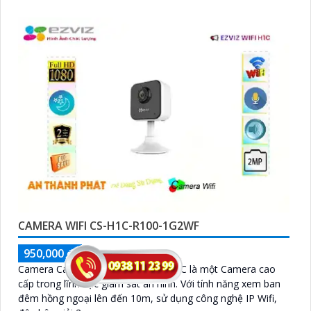
CAMERA WIFI CS-H1C-R100-1G2WF
950,000 ₫
1,150,000 ₫
Camera Camera Quan Sát EZVIZ H1C là một Camera cao
cấp trong lĩnh vực giám sát an ninh. Với tính năng xem ban
đêm hồng ngoại lên đến 10m, sử dụng công nghệ IP Wifi,