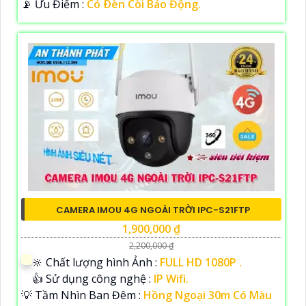
️📡 Ưu Điểm :
Có Ðèn Còi Báo Động.
CAMERA IMOU 4G NGOÀI TRỜI IPC-S21FTP
1,900,000 ₫
2,200,000 ₫
🔆 Chất lượng hình Ảnh :
FULL HD 1080P .
👍 Sử dụng công nghệ :
IP Wifi.
💡 Tầm Nhìn Ban Đêm :
Hồng Ngoại 30m Có Màu