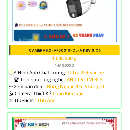
CAMERA KX-AF5001S-DL-A KBVISION
1,046,500 ₫
1,610,000 ₫
️⚡ Hình Ành Chất Lượng :
Ultra 2k+ sắc nét .
🏆 Tích hợp công nghệ :
AHD CVI TVI BCS.
❈ Xem ban đêm :
Hồng Ngoại 20m Starlight.
🤹 Camera Thiết Kế
Thân Kim loại.
️⌘ Ưu Điểm :
Thu Âm.