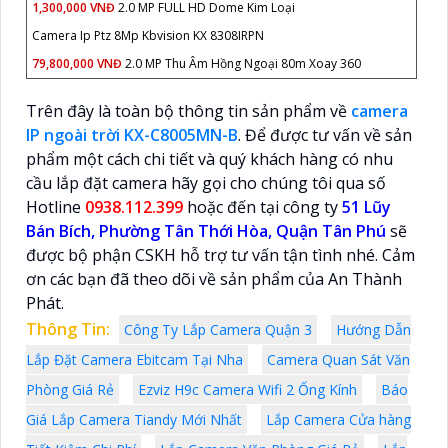
1,300,000 VNĐ
2.0 MP FULL HD Dome Kim Loại
Camera Ip Ptz 8Mp Kbvision KX 8308IRPN
79,800,000 VNĐ
2.0 MP Thu Âm Hồng Ngoại 80m Xoay 360
Trên đây là toàn bộ thông tin sản phẩm về
camera
IP ngoài trời KX-C8005MN-B
. Để được tư vấn về sản
phẩm một cách chi tiết và quý khách hàng có nhu
cầu lắp đặt camera hãy gọi cho chúng tôi qua số
Hotline
0938.112.399
hoặc đến tại công ty
51 Lũy
Bán Bích, Phường Tân Thới Hòa, Quận Tân Phú
sẽ
được bộ phận CSKH hỗ trợ tư vấn tận tình nhé. Cảm
ơn các bạn đã theo dõi về sản phẩm của An Thành
Phát.
Thông Tin:
Công Ty Lắp Camera Quận 3
Hướng Dẫn
Lắp Đặt Camera Ebitcam Tại Nha
Camera Quan Sát Văn
Phòng Giá Rẻ
Ezviz H9c Camera Wifi 2 Ống Kính
Báo
Giá Lắp Camera Tiandy Mới Nhất
Lắp Camera Cửa hàng