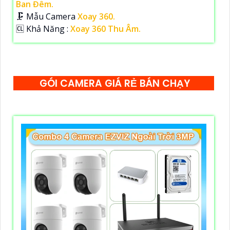
Ban Đêm.
🗜️ Mẫu Camera
Xoay 360.
️🆑 Khả Năng :
Xoay 360 Thu Âm.
GÓI CAMERA GIÁ RẺ BÁN CHẠY