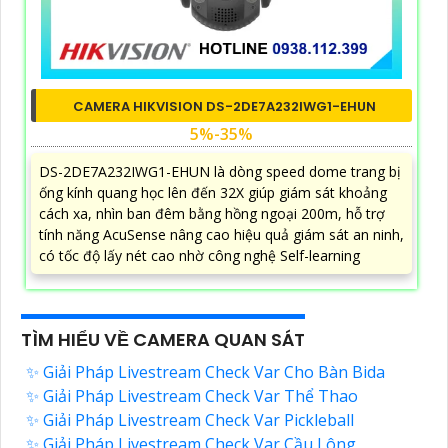
CAMERA HIKVISION DS-2DE7A232IWG1-EHUN
5%-35%
DS-2DE7A232IWG1-EHUN là dòng speed dome trang bị
ống kính quang học lên đến 32X giúp giám sát khoảng
cách xa, nhìn ban đêm bằng hồng ngoại 200m, hỗ trợ
tính năng AcuSense nâng cao hiệu quả giám sát an ninh,
có tốc độ lấy nét cao nhờ công nghệ Self-learning
TÌM HIỂU VỀ CAMERA QUAN SÁT
✨ Giải Pháp Livestream Check Var Cho Bàn Bida
✨ Giải Pháp Livestream Check Var Thể Thao
✨ Giải Pháp Livestream Check Var Pickleball
✨ Giải Pháp Livestream Check Var Cầu Lông