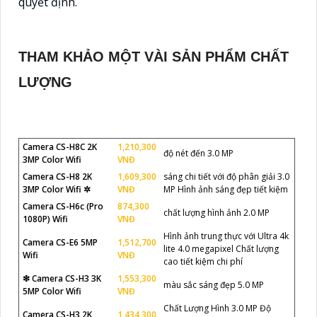
quyết định.
THAM KHẢO MỘT VÀI SẢN PHẨM CHẤT
LƯỢNG
Camera CS-H8C 2K
1,210,300
độ nét đến 3.0 MP
3MP Color Wifi
VNĐ
Camera CS-H8 2K
1,609,300
sáng chi tiết với độ phân giải 3.0
3MP Color Wifi ✲
VNĐ
MP Hình ảnh sáng đẹp tiết kiệm
Camera CS-H6c (Pro
874,300
chất lượng hình ảnh 2.0 MP
1080P) Wifi
VNĐ
Hình ảnh trung thực với Ultra 4k
Camera CS-E6 5MP
1,512,700
lite 4.0 megapixel Chất lượng
Wifi
VNĐ
cao tiết kiệm chi phí
❇ Camera CS-H3 3K
1,553,300
màu sắc sáng đẹp 5.0 MP
5MP Color Wifi
VNĐ
Chất Lượng Hình 3.0 MP Độ
Camera CS-H3 2K
1,434,300