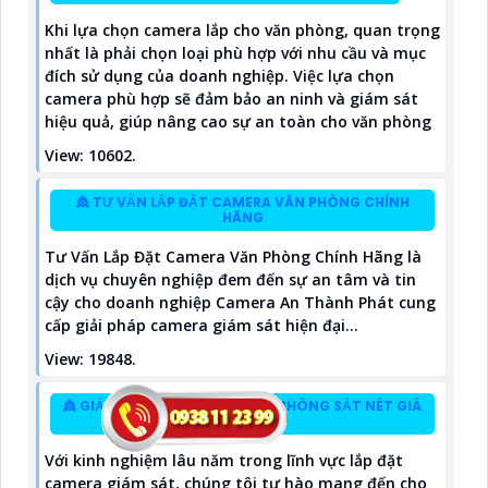
Khi lựa chọn camera lắp cho văn phòng, quan trọng
nhất là phải chọn loại phù hợp với nhu cầu và mục
đích sử dụng của doanh nghiệp. Việc lựa chọn
camera phù hợp sẽ đảm bảo an ninh và giám sát
hiệu quả, giúp nâng cao sự an toàn cho văn phòng
View: 10602.
👸 TƯ VẤN LẮP ĐẶT CAMERA VĂN PHÒNG CHÍNH
HÃNG
Tư Vấn Lắp Đặt Camera Văn Phòng Chính Hãng là
dịch vụ chuyên nghiệp đem đến sự an tâm và tin
cậy cho doanh nghiệp Camera An Thành Phát cung
cấp giải pháp camera giám sát hiện đại...
View: 19848.
👸 GIẢI PHÁP LẮP CAMERA VĂN PHÒNG SẮT NÉT GIÁ
RẺ
Với kinh nghiệm lâu năm trong lĩnh vực lắp đặt
camera giám sát, chúng tôi tự hào mang đến cho