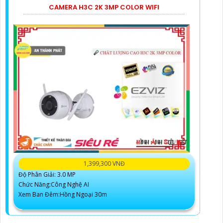
CAMERA H3C 2K 3MP COLOR WIFI
1,399,300 VNĐ
Độ Phân Giải: 3.0 MP
Chức Năng:Công Nghệ AI
Xem Ban Đêm:Hồng Ngoại 30m