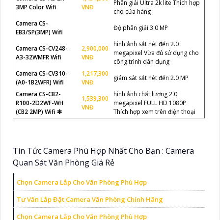
Phân giải Ultra 2k lite Thích hợp
3MP Color Wifi
VNĐ
cho cửa hàng
Camera CS-
Độ phân giải 3.0 MP
EB3/SP(3MP) Wifi
hình ảnh sắt nét đến 2.0
Camera CS-CV248-
2,900,000
megapixel Vừa đủ sử dụng cho
A3-32WMFR Wifi
VNĐ
công trình dân dụng
Camera CS-CV310-
1,217,300
giám sát sắt nét đến 2.0 MP
(A0-1B2WFR) Wifi
VNĐ
Camera CS-CB2-
hình ảnh chất lượng 2.0
1,539,300
R100-2D2WF-WH
megapixel FULL HD 1080P
VNĐ
(CB2 2MP) Wifi ❇
Thích hợp xem trên điện thoại
Tin Tức Camera Phù Hợp Nhất Cho Bạn : Camera
Quan Sát Văn Phòng Giá Rẻ
Chọn Camera Lắp Cho Văn Phòng Phù Hợp
Tư Vấn Lắp Đặt Camera Văn Phòng Chính Hãng
Chọn Camera Lắp Cho Văn Phòng Phù Hợp