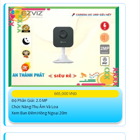
665,000 VNĐ
Độ Phân Giải: 2.0 MP
Chức Năng:Thu Âm Và Loa
Xem Ban Đêm:Hồng Ngoại 20m