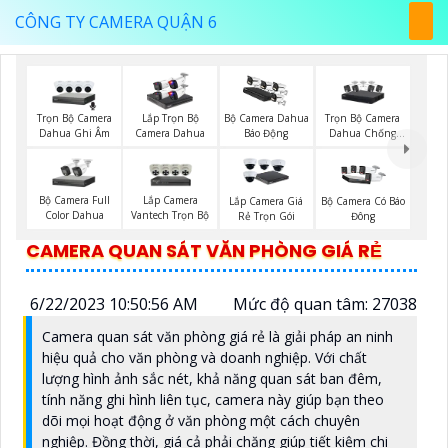
CÔNG TY CAMERA QUẬN 6
Trọn Bộ Camera
Trọn Bộ Camera
Lắp Trọn Bộ
Bộ Camera Dahua
Dahua Ghi Âm
Dahua Chống
Camera Dahua
Báo Động
Trộm
Bộ Camera Full
Lắp Camera
Lắp Camera Giá
Bộ Camera Có Báo
Color Dahua
Vantech Trọn Bộ
Rẻ Trọn Gói
Đông
CAMERA QUAN SÁT VĂN PHÒNG GIÁ RẺ
6/22/2023 10:50:56 AM
Mức độ quan tâm: 27038
Camera quan sát văn phòng giá rẻ là giải pháp an ninh
hiệu quả cho văn phòng và doanh nghiệp. Với chất
lượng hình ảnh sắc nét, khả năng quan sát ban đêm,
tính năng ghi hình liên tục, camera này giúp bạn theo
dõi mọi hoạt động ở văn phòng một cách chuyên
nghiệp. Đồng thời, giá cả phải chăng giúp tiết kiệm chi