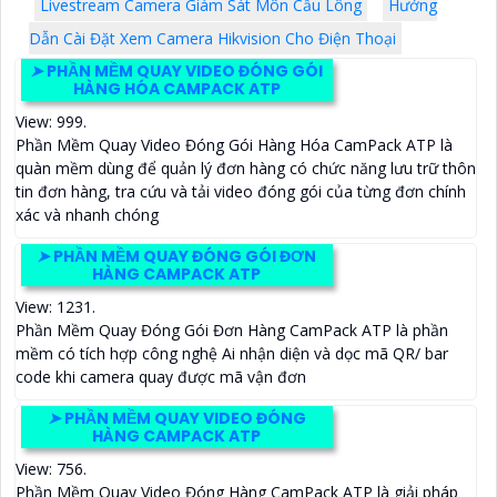
Livestream Camera Giám Sát Môn Cầu Lông
Hướng
Dẫn Cài Đặt Xem Camera Hikvision Cho Điện Thoại
➤
PHẦN MỀM QUAY VIDEO ĐÓNG GÓI
HÀNG HÓA CAMPACK ATP
View: 999.
Phần Mềm Quay Video Đóng Gói Hàng Hóa CamPack ATP là
quàn mềm dùng để quản lý đơn hàng có chức năng lưu trữ thôn
tin đơn hàng, tra cứu và tải video đóng gói của từng đơn chính
xác và nhanh chóng
➤
PHẦN MỀM QUAY ĐÓNG GÓI ĐƠN
HÀNG CAMPACK ATP
View: 1231.
Phần Mềm Quay Đóng Gói Đơn Hàng CamPack ATP là phần
mềm có tích hợp công nghệ Ai nhận diện và dọc mã QR/ bar
code khi camera quay được mã vận đơn
➤
PHẦN MỀM QUAY VIDEO ĐÓNG
HÀNG CAMPACK ATP
View: 756.
Phần Mềm Quay Video Đóng Hàng CamPack ATP là giải pháp