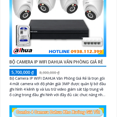
BỘ CAMERA IP WIFI DAHUA VĂN PHÒNG GIÁ RẺ
5,700,000 ₫
8,300,000 ₫
Bộ Camera IP WIFI DAHUA Văn Phòng Giá Rẻ là trọn gói
4 mắt camera với độ phân giải 3MP được quản lý bở đầu
ghi hình 4 kênh Ip và lưu trữ video giám sát tập trung về
ổ cứng trong đầu ghi hình với đầy đủ các chưc năng như
AI Phát hiện chuyển động, đàm thoại âm thanh 2 chiều
và giám sát có màu vào ban đêm