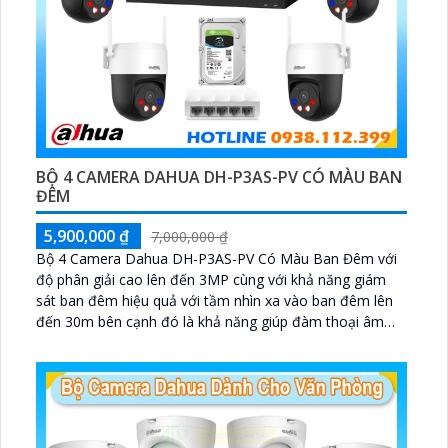
BỘ 4 CAMERA DAHUA DH-P3AS-PV CÓ MÀU BAN
ĐÊM
5,900,000 ₫
7,000,000 ₫
Bộ 4 Camera Dahua DH-P3AS-PV Có Màu Ban Đêm với
độ phân giải cao lên đến 3MP cùng với khả năng giám
sát ban đêm hiệu quả với tầm nhìn xa vào ban đêm lên
đến 30m bên cạnh đó là khả năng giúp đàm thoại âm
thanh 2 chiều và báo động răng de chủ động khi phát
hiện xâm nhập