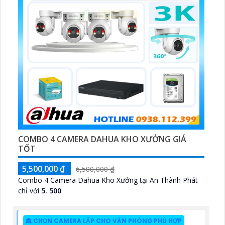
COMBO 4 CAMERA DAHUA KHO XƯỞNG GIÁ
TỐT
5,500,000 ₫
6,500,000 ₫
Combo 4 Camera Dahua Kho Xưởng tại An Thành Phát
chỉ với
5. 500
👸 CHỌN CAMERA LẮP CHO VĂN PHÒNG PHÙ HỢP