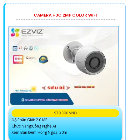
CAMERA H3C 2MP COLOR WIFI
979,300 VNĐ
Độ Phân Giải: 2.0 MP
Chức Năng:Công Nghệ AI
Xem Ban Đêm:Hồng Ngoại 30m