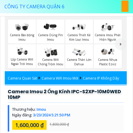
CÔNG TY CAMERA QUẬN 6
Camera Báo Động
Camera Dùng Pin
Camera Thiết Kế
Camera Imou Phát
Imou
Imou
Kim Loại Imou
Hiện Người
Lắp Camera Wifi
Camera Wifi
Camera Thân Lớn
Camera Nhựa
Ngoài Trời Imou
Chống Trộm Imou
Dahua
Plastic Ezviz
Camera Quan Sát
Camera Wifi Imou Mới
Camera IP Không Dây
Camera Imou 2 Ống Kính IPC-S2XP-10M0WED
10MP
Thương hiệu:
Imou
Ngày đăng:
3/23/2024 5:21:50 PM
1,600,000 ₫
1,800,000 ₫