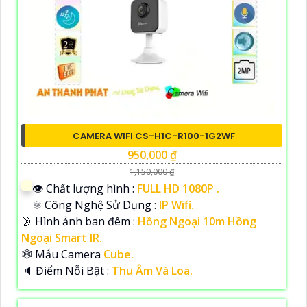
CAMERA WIFI CS-H1C-R100-1G2WF
950,000 ₫
1,150,000 ₫
👁 Chất lượng hình :
FULL HD 1080P .
⚛️ Công Nghệ Sử Dụng :
IP Wifi.
🌛 Hình ảnh ban đêm :
Hồng Ngoại 10m Hồng
Ngoại Smart IR.
🕸️ Mẫu Camera
Cube.
️🔈 Điểm Nỗi Bật :
Thu Âm Và Loa.