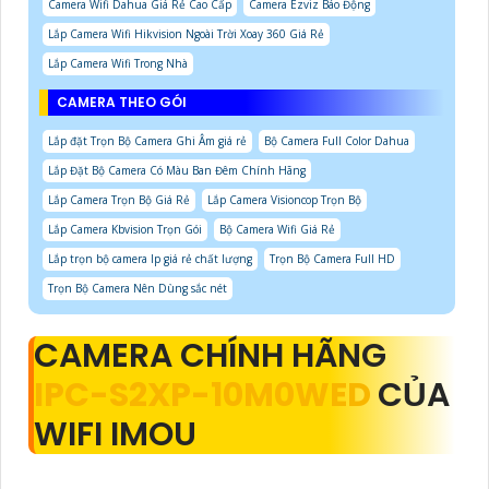
Camera Wifi Dahua Giá Rẻ Cao Cấp
Camera Ezviz Báo Động
Lắp Camera Wifi Hikvision Ngoài Trời Xoay 360 Giá Rẻ
Lắp Camera Wifi Trong Nhà
CAMERA THEO GÓI
Lắp đặt Trọn Bộ Camera Ghi Âm giá rẻ
Bộ Camera Full Color Dahua
Lắp Đặt Bộ Camera Có Màu Ban Đêm Chính Hãng
Lắp Camera Trọn Bộ Giá Rẻ
Lắp Camera Visioncop Trọn Bộ
Lắp Camera Kbvision Trọn Gói
Bộ Camera Wifi Giá Rẻ
Lắp trọn bộ camera Ip giá rẻ chất lượng
Trọn Bộ Camera Full HD
Trọn Bộ Camera Nên Dùng sắc nét
CAMERA CHÍNH HÃNG
IPC-S2XP-10M0WED
CỦA
WIFI IMOU