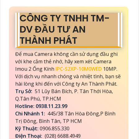
CÔNG TY TNHH TM-
DV ĐẦU TƯ AN
THÀNH PHÁT
Để mua Camera không cần sử dụng đầu ghi
với khe cắm thẻ nhớ, hãy xem xét Camera
Imou 2 Ống Kính
IPC-S2XP-10M0WED
10MP.
Với dịch vụ nhanh chóng và nhiệt tình, bạn sẽ
hài lòng khi đến với Công ty An Thành Phát.
Trụ Sở:
51 Lũy Bán Bích, P. Tân Thới Hòa,
Q.Tân Phú, TP.HCM
Hotline: 0938.11.23.99
Chi Nhánh 1:
445/38 Tân Hòa Đông,P Bình
Trị Đông, Bình Tân, TP HCM
Kỹ Thuật:
0906.855.330
Điện Thoại:
(028) 6688.4949