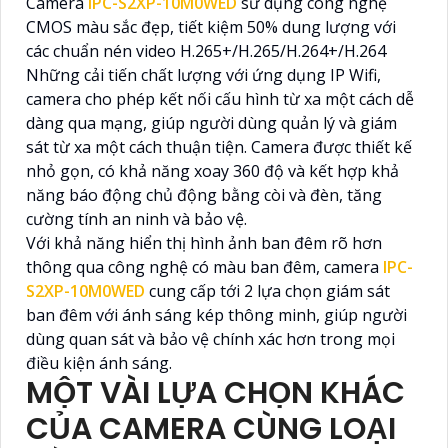
Camera
IPC-S2XP-10M0WED
sử dụng công nghệ
CMOS màu sắc đẹp, tiết kiệm 50% dung lượng với
các chuẩn nén video H.265+/H.265/H.264+/H.264
Những cải tiến chất lượng với ứng dụng IP Wifi,
camera cho phép kết nối cấu hình từ xa một cách dễ
dàng qua mạng, giúp người dùng quản lý và giám
sát từ xa một cách thuận tiện. Camera được thiết kế
nhỏ gọn, có khả năng xoay 360 độ và kết hợp khả
năng báo động chủ động bằng còi và đèn, tăng
cường tính an ninh và bảo vệ.
Với khả năng hiển thị hình ảnh ban đêm rõ hơn
thông qua công nghệ có màu ban đêm, camera
IPC-
S2XP-10M0WED
cung cấp tới 2 lựa chọn giám sát
ban đêm với ánh sáng kép thông minh, giúp người
dùng quan sát và bảo vệ chính xác hơn trong mọi
điều kiện ánh sáng.
MỘT VÀI LỰA CHỌN KHÁC
CỦA CAMERA CÙNG LOẠI