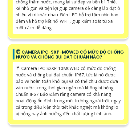
chống thấm nước, mang lại sự đẹp và bền bỉ. Thiết
kế nhỏ gọn và tiện lợi giúp camera dễ dàng lắp đặt ở
nhiều vị trí khác nhau. Đèn LED hỗ trợ tầm nhìn ban
đêm và hỗ trợ kết nối Wi-Fi, giúp kiểm soát từ xa
một cách dễ dàng.
😇 CAMERA IPC-SXP-M0WED CÓ MỨC ĐỘ CHỐNG
NƯỚC VÀ CHỐNG BỤI ĐẠT CHUẨN NÀO?
🤵 Camera IPC-S2XP-10M0WED có mức độ chống
nước và chống bụi đạt chuẩn IP67, tức là nó được
bảo vệ hoàn toàn khỏi bụi và có thể chịu được đưa
vào nước trong thời gian ngắn mà không bị hỏng.
Chuẩn IP67 Bảo Đảm rằng camera có khả năng
hoạt động ổn định trong môi trường ngoài trời, ngay
cả trong điều kiện thời tiết khắc nghiệt mà không lo
bị hỏng hay ảnh hưởng đến chất lượng hình ảnh.