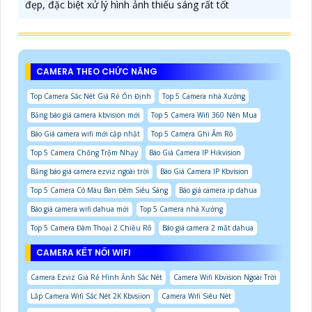
đẹp, đặc biệt xử lý hình ảnh thiếu sáng rất tốt
CAMERA THEO CHỨC NĂNG
Top Camera Sắc Nét Giá Rẻ Ổn Định
Top 5 Camera nhà Xưởng
Bảng báo giá camera kbvision mới
Top 5 Camera Wifi 360 Nên Mua
Báo Giá camera wifi mới cập nhật
Top 5 Camera Ghi Âm Rõ
Top 5 Camera Chống Trộm Nhạy
Báo Giá Camera IP Hikvision
Bảng báo giá camera ezviz ngoài trời
Báo Giá Camera IP Kbvision
Top 5 Camera Có Màu Ban Đêm Siêu Sáng
Báo giá camera ip dahua
Báo giá camera wifi dahua mới
Top 5 Camera nhà Xưởng
Top 5 Camera Đàm Thoại 2 Chiều Rõ
Báo giá camera 2 mắt dahua
CAMERA KẾT NỐI WIFI
Camera Ezviz Giá Rẻ Hình Ảnh Sắc Nét
Camera Wifi Kbvision Ngoài Trời
Lắp Camera Wifi Sắc Nét 2K Kbvsiion
Camera Wifi Siêu Nét