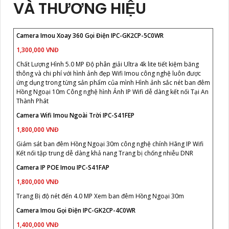
VÀ THƯƠNG HIỆU
Camera Imou Xoay 360 Gọi Điện IPC-GK2CP-5C0WR
1,300,000 VNĐ
Chất Lượng Hình 5.0 MP Độ phân giải Ultra 4k lite tiết kiệm băng
thông và chi phí với hình ảnh đẹp Wifi Imou công nghệ luôn được
ứng dụng trong từng sản phẩm của mình Hình ảnh sắc nét ban đêm
Hồng Ngoại 10m Công nghệ hình Ảnh IP Wifi dễ dàng kết nối Tại An
Thành Phát
Camera Wifi Imou Ngoài Trời IPC-S41FEP
1,800,000 VNĐ
Giám sát ban đêm Hồng Ngoại 30m công nghệ chính Hãng IP Wifi
Kết nối tập trung dễ dàng khả nang Trang bị chống nhiễu DNR
Camera IP POE Imou IPC-S41FAP
1,800,000 VNĐ
Trang Bị độ nét đến 4.0 MP Xem ban đêm Hồng Ngoại 30m
Camera Imou Gọi Điện IPC-GK2CP-4C0WR
1,400,000 VNĐ