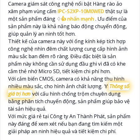
Camera giám sát công nghệ nổi bật Hàng rào ảo
xâm phạm vùng cấm
IPC-S2XP-10M0WED
thật sự là
một sản phẩm đáng ♢
👍
nhấn mạnh
. Ưu điểm của
sản phẩm này là khả năng báo động chuyển động,
giúp quản lý an ninh tốt hơn.
Thiết kế của camera này với ống kính kép tích hợp
công nghệ nhìn đêm chất lượng cung cấp hình ảnh
màu sắc ban đêm rõ ràng. Điều đặc biệt là sản
phẩm này không cần sử dụng đầu ghi vì đã có khe
cắm thẻ nhớ Micro SD, tiết kiệm chi phí hơn.
Với cảm biến CMOS, camera có khả năng thu hình
nhiều màu sắc, cho hình ảnh chất lượng. ️🏅
Thông số
giá trị hơn
với cấu hình chống trộm chuyên dụng
bằng phân tích chuyển động, sản phẩm giúp bảo vệ
tài sản hiệu quả.
Với mức giá rẻ tại Công ty An Thành Phát, sản phẩm
này đáng để xem xét nếu bạn đang tìm kiếm một
giải pháp an ninh hiệu quả và tiết kiệm chi phí.