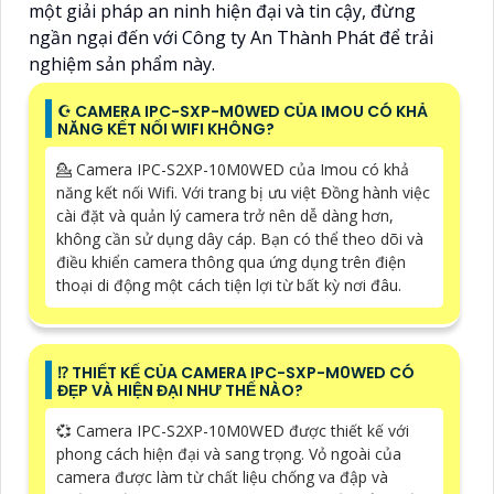
một giải pháp an ninh hiện đại và tin cậy, đừng
ngần ngại đến với Công ty An Thành Phát để trải
nghiệm sản phẩm này.
☪ CAMERA IPC-SXP-M0WED CỦA IMOU CÓ KHẢ
NĂNG KẾT NỐI WIFI KHÔNG?
💁 Camera IPC-S2XP-10M0WED của Imou có khả
năng kết nối Wifi. Với trang bị ưu việt Đồng hành việc
cài đặt và quản lý camera trở nên dễ dàng hơn,
không cần sử dụng dây cáp. Bạn có thể theo dõi và
điều khiển camera thông qua ứng dụng trên điện
thoại di động một cách tiện lợi từ bất kỳ nơi đâu.
⁉️ THIẾT KẾ CỦA CAMERA IPC-SXP-M0WED CÓ
ĐẸP VÀ HIỆN ĐẠI NHƯ THẾ NÀO?
💞 Camera IPC-S2XP-10M0WED được thiết kế với
phong cách hiện đại và sang trọng. Vỏ ngoài của
camera được làm từ chất liệu chống va đập và