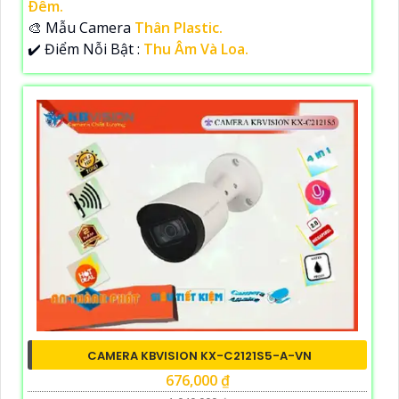
Ðêm.
🎨 Mẫu Camera
Thân Plastic.
️✔️ Điểm Nỗi Bật :
Thu Âm Và Loa.
CAMERA KBVISION KX-C2121S5-A-VN
676,000 ₫