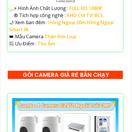
1,040,000 ₫
️⚡ Hình Ành Chất Lượng :
FULL HD 1080P .
®️ Tích hợp công nghệ :
AHD CVI TVI BCS.
🌙 Xem ban đêm :
Hồng Ngoại 30m Hồng Ngoại
Smart IR.
👑 Mẫu Camera
Thân Kim Loại.
️🆑 Ưu Điểm :
Thu Âm.
GÓI CAMERA GIÁ RẺ BÁN CHẠY