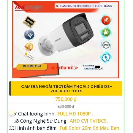
CAMERA NGOÀI TRỜI ĐÀM THOẠI 2 CHIỀU DS-
2CE16D0T-LPTS
750,000 ₫
820,000 ₫
️⚡ Chất lượng hình :
FULL HD 1080P .
🕉️ Công Nghệ Sử Dụng :
AHD CVI TVI BCS.
💥 Hình ảnh ban đêm :
Full Color 20m Có Màu Ban