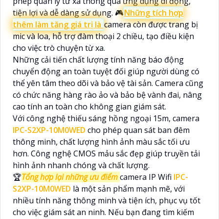
phép quản lý từ xa thông qua ứng dụng di động,
tiện lợi và dễ dàng sử dụng. 🎮
Những tích hợp
thêm làm tăng giá trị là
camera còn được trang bị
mic và loa, hỗ trợ đàm thoại 2 chiều, tạo điều kiện
cho việc trò chuyện từ xa.
Những cải tiến chất lượng tính năng báo động
chuyển động an toàn tuyệt đối giúp người dùng có
thể yên tâm theo dõi và bảo vệ tài sản. Camera cũng
có chức năng hàng rào ảo và bảo bệ vành đai, nâng
cao tính an toàn cho không gian giám sát.
Với công nghệ thiếu sáng hồng ngoại 15m, camera
IPC-S2XP-10M0WED
cho phép quan sát ban đêm
thông minh, chất lượng hình ảnh màu sắc tối ưu
hơn. Công nghệ CMOS mảu sắc đẹp giúp truyền tải
hình ảnh nhanh chóng và chất lượng.
🏆
Tổng hợp lại những ưu điểm
camera IP Wifi
IPC-
S2XP-10M0WED
là một sản phẩm mạnh mẽ, với
nhiều tính năng thông minh và tiện ích, phục vụ tốt
cho việc giám sát an ninh. Nếu bạn đang tìm kiếm