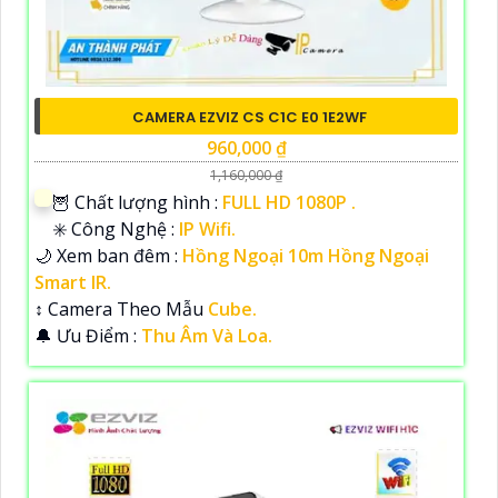
CAMERA EZVIZ CS C1C E0 1E2WF
960,000 ₫
1,160,000 ₫
🦉 Chất lượng hình :
FULL HD 1080P .
✳️ Công Nghệ :
IP Wifi.
🌙 Xem ban đêm :
Hồng Ngoại 10m Hồng Ngoại
Smart IR.
↕️ Camera Theo Mẫu
Cube.
️🔔 Ưu Điểm :
Thu Âm Và Loa.