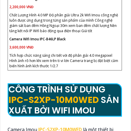
2,200,000 VNĐ
Chất Lượng Hình 4.0 MP Độ phân giải Ultra 2k Wifi Imou công nghệ
luôn được ứng dụng trong từng sản phẩm của mình Công nghệ
giám sát ban đêm Hồng Ngoại 30m xem ban đêm chất lượng Nền
tảng kết nối IP Wifi báo động qua điện thoại Giá tốt
Camera Wifi Imou IPC-B46LP Black
3,600,000 VNĐ
Tích hợp chức năng sáng chi tiết với độ phân giải 4.0 megapixel
Hình ảnh rõ hơn khi xem trên ti vi lớn Camera trang bị đặt biệt cảm
biến hình ảnh kích thước 1/2.7
CÔNG TRÌNH SỬ DỤNG
IPC-S2XP-10M0WED
SẢN
XUẤT BỞI WIFI IMOU
Camera Imou
IPC-S2XP-10M0WED
là một thiết bị