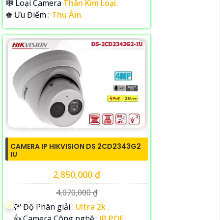
🕸️ Loại Camera
Thân Kim Loại.
️♚ Ưu Điểm :
Thu Âm.
CAMERA IP HIKVISION DS 2CD2343G2
IU
2,850,000 ₫
4,070,000 ₫
💯 Độ Phân giải :
Ultra 2k .
👍 Camera Công nghệ :
IP POE.