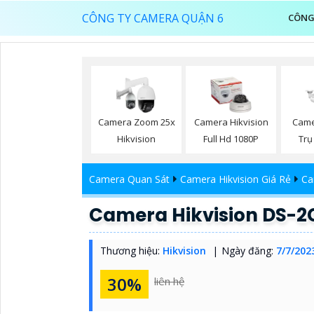
CÔNG TY CAMERA QUẬN 6
CÔNG
Camera Zoom 25x
Camera Hikvision
Came
Hikvision
Full Hd 1080P
Trụ
Camera Quan Sát
Camera Hikvision Giá Rẻ
Ca
Camera Hikvision DS-
Thương hiệu:
Hikvision
Ngày đăng:
7/7/202
30%
liên hệ