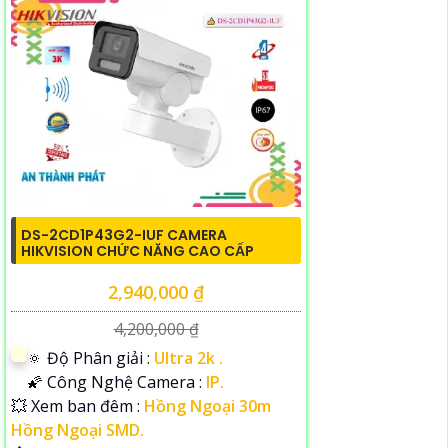
DS-2CD1P43G2-IUF CAMERA
HIKVISION CHỨC NĂNG CAO CẤP
2,940,000 ₫
4,200,000 ₫
🔅 Độ Phân giải :
Ultra 2k .
🌠 Công Nghệ Camera :
IP.
💥 Xem ban đêm :
Hồng Ngoại 30m
Hồng Ngoại SMD.