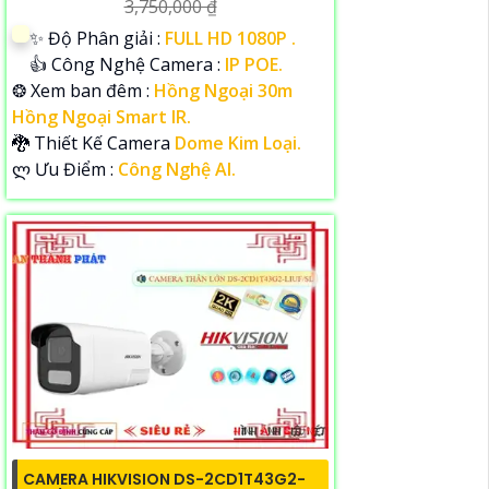
3,750,000 ₫
✨ Độ Phân giải :
FULL HD 1080P .
👍 Công Nghệ Camera :
IP POE.
❂ Xem ban đêm :
Hồng Ngoại 30m
Hồng Ngoại Smart IR.
🐉️ Thiết Kế Camera
Dome Kim Loại.
️ლ Ưu Điểm :
Công Nghệ AI.
CAMERA HIKVISION DS-2CD1T43G2-