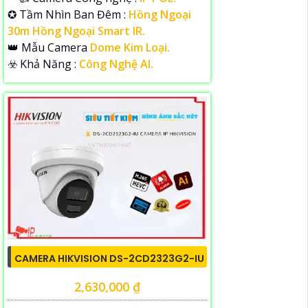
✪ Tầm Nhìn Ban Đêm :
Hồng Ngoại
30m Hồng Ngoại Smart IR.
👑 Mẫu Camera
Dome Kim Loại.
️☣️ Khả Năng :
Công Nghệ AI.
CAMERA HIKVISION DS-2CD2323G2-IU
2,630,000 ₫