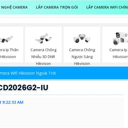
 NGHỆ CAMERA
LẮP CAMERA TRỌN GÓI
LẮP CAMERA WIFI CHÍ
ra Ip Thân
Camera Chống
Camera Chống
Camera Ip
 Hikvision
Nhiễu 3D DNR
Ngược Sáng
Hikvisio
Hikvison
Hikvision
mera Wifi Hikvision Ngoài Trời
2CD2026G2-IU
3 9:22:33 AM