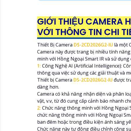
GIỚI THIỆU CAMERA 
VỚI THÔNG TIN CHI TI
Thiết Bị Camera
DS-2CD2026G2-IU
là một 
Camera này được trang bị nhiều tính năng
minh với Hồng Ngoại Smart IR và sử dụng c
1:
Công Nghệ AI (Artificial Intelligence): 
thông qua việc sử dụng các giải thuật và m
Thiết bị Camera
DS-2CD2026G2-IU
được tra
dàng hơn.
Camera có khả năng nhận diện và phân loạ
vật, v.v, từ đó cung cấp cảnh báo nhanh c
2:
Chức năng thông minh với Hồng Ngoại S
chức năng thông minh với Hồng Ngoại Smart
ban đêm hoặc trong điều kiện ánh sáng yế
Chức năng này tự động điều chỉnh công su