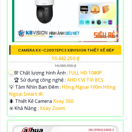
CAMERA KX-C2007EPC3 KBVISION THIẾT KẾ ĐẸP
10,442,250 ₫
16,065,000 ₫
💯 Chất lượng hình Ảnh :
FULL HD 1080P .
🏆 Sử dụng công nghệ :
AHD CVI TVI BCS.
💡 Tầm Nhìn Ban Đêm :
Hồng Ngoại 100m Hồng
Ngoại Smart IR.
🐜 Thiết Kế Camera
Xoay 360.
️☣️ Khả Năng :
Xoay Zoom.