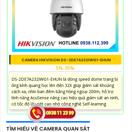
CAMERA HIKVISION DS-2DE7A232IWG1-EHUN
5%-35%
DS-2DE7A232IWG1-EHUN là dòng speed dome trang bị
ống kính quang học lên đến 32X giúp giám sát khoảng
cách xa, nhìn ban đêm bằng hồng ngoại 200m, hỗ trợ
tính năng AcuSense nâng cao hiệu quả giám sát an ninh,
có tốc độ lấy nét cao nhờ công nghệ Self-learning
TÌM HIỂU VỀ CAMERA QUAN SÁT