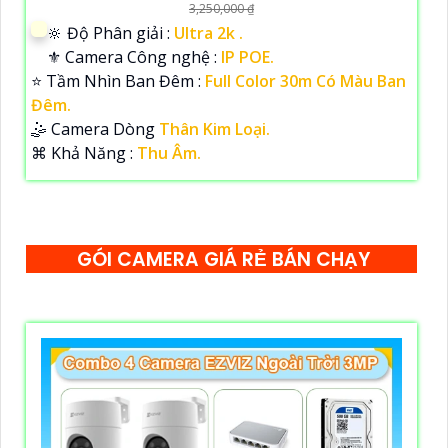
3,250,000 ₫
🔆 Độ Phân giải :
Ultra 2k .
⚜️ Camera Công nghệ :
IP POE.
⭐ Tầm Nhìn Ban Đêm :
Full Color 30m Có Màu Ban
Đêm.
🤹 Camera Dòng
Thân Kim Loại.
️⌘ Khả Năng :
Thu Âm.
GÓI CAMERA GIÁ RẺ BÁN CHẠY