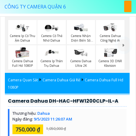
CÔNG TY CAMERA QUẬN 6
Camera Ip Có Thu
Camera Có Thẻ
Camera Nhận
Camera Dahua
Ậm Dahua
Nhớ Dahua
Diện Biển Số
Công Nghệ Ai
Dahua
Camera Dahua
Camera Ip Thân
Camera Dahua
Camera 3D DNR
Full Hd 1080P
Trụ Dahua
Ultra 2K
Kbvision
Camera Quan Sát
Camera Dahua Giá Rẻ
Camera Dahua Full Hd
1080P
Camera Dahua DH-HAC-HFW1200CLP-IL-A
Thương hiệu:
Dahua
Ngày đăng:
9/5/2023 11:26:07 AM
750,000 ₫
1,050,000 ₫