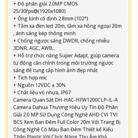
+ Độ phân giải 2.0MP CMOS
25/30fps@(1920x1080)
+ Ống kính cố định 2.8mm (102°)
+ Tầm xa đèn led: 20m, tầm xa hồng ngoại 20m
, ánh sáng kép thông minh
+ Chống ngược sáng DWDR, chống nhiễu
3DNR, AGC, AWB...
+ Hỗ trợ chức năng Super Adapt, giúp camera
tự động cân chỉnh trong môi trường ngược
sáng để cung cấp hình ảnh đẹp nhất
+ Tích hợp mic
+ Nguồn 12VDC ± 30%
+ Chất liệu vỏ nhựa, IP67
Camera Quan Sát DH-HAC-HFW1200CLP-IL-A
Camera Dahua Thương Hiệu Uy Tín Độ Phân
Giải 2.0 MP Sử Dụng Công Nghệ AHD CVI TVI
BCS Xem Ban Đêm Full Color 20m Với Trang Bị
Công Nghệ Có Màu Ban Đêm Thiết kế Kiểu
Thân Plastic Với Chức Năng Thu Âm Khả