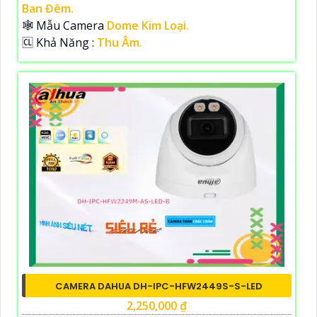
Ban Đêm.
🕸️ Mẫu Camera
Dome Kim Loại.
️🆑 Khả Năng :
Thu Âm.
CAMERA DAHUA DH-IPC-HFW2449S-S-LED
2,250,000 ₫