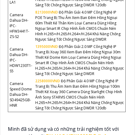
LA1
Sáng Tốt Chống Ngược Sáng DWDR 120db
8213000VNÐ
Độ Phân Giải 4.0 MP Công Nghệ IP
Camera
POE Trang Bị Thu Âm Xem Ban Đêm Hồng Ngoại
Dahua DH-
60m Thiết Kế Thân Kim Loại Camera Dùng Hồng
IPC-
Ngoại Smart IR Chip Hình Ảnh CMOS Chuẩn Nén
HFW3441T-
Hình H.265+/H.265/H.264+/H.264 Khả Năng Chống
ZS-S2
Ngược Sáng Tốt Chống Ngược Sáng DWDR
1395000VNÐ
Độ Phân Giải 2.0 MP Công Nghệ IP
Camera
Trang Bị Xoay 360 Xem Ban Đêm Hồng Ngoại 30m
Dahua DH-
Thiết Kế Dome Kim Loại Camera Dùng Hồng Ngoại
IPC-
Smart IR Chip Hình Ảnh CMOS Chuẩn Nén Hình
HDW1230T1-
H.265+/H.265/H.264+/H.264 Khả Năng Chống Ngược
S5
Sáng Tốt Chống Ngược Sáng DWDR
22580000VNÐ
Độ Phân Giải 4.0 MP Công Nghệ IP
Camera
Trang Bị Thu Âm Xem Ban Đêm Hồng Ngoại 100m
Speed Dome
Thiết Kế Xoay 360 Camera Dùng Starlight Chip Hình
Dahua DH-
Ảnh Sony STARVIS CMOS Chuẩn Nén Hình
SD49425GB-
H.265+/H.265/H.264+/H.264 Khả Năng Chống Ngược
HNR
Sáng Tốt Chống Ngược Sáng DWDR 120db
Mình đã sử dụng và có những trải nghiệm tốt với