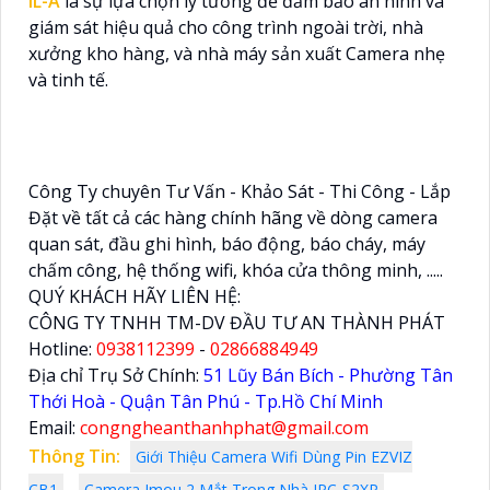
IL-A
là sự lựa chọn lý tưởng để đảm bảo an ninh và
giám sát hiệu quả cho công trình ngoài trời, nhà
xưởng kho hàng, và nhà máy sản xuất Camera nhẹ
và tinh tế.
Công Ty chuyên Tư Vấn - Khảo Sát - Thi Công - Lắp
Đặt về tất cả các hàng chính hãng về dòng camera
quan sát, đầu ghi hình, báo động, báo cháy, máy
chấm công, hệ thống wifi, khóa cửa thông minh, .....
QUÝ KHÁCH HÃY LIÊN HỆ:
CÔNG TY TNHH TM-DV ĐẦU TƯ AN THÀNH PHÁT
Hotline:
0938112399
-
02866884949
Địa chỉ Trụ Sở Chính:
51 Lũy Bán Bích - Phường Tân
Thới Hoà - Quận Tân Phú - Tp.Hồ Chí Minh
Email:
congngheanthanhphat@gmail.com
Thông Tin:
Giới Thiệu Camera Wifi Dùng Pin EZVIZ
CB1
Camera Imou 2 Mắt Trong Nhà IPC-S2XP-