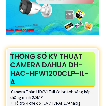
THÔNG SỐ KỸ THUẬT
CAMERA DAHUA DH-
HAC-HFW1200CLP-IL-
A
Camera Thân HDCVI Full Color ánh sáng kép
thông minh 2.0MP
+ Hỗ trợ 4 chế độ : CVI/TVI/AHD/Analog