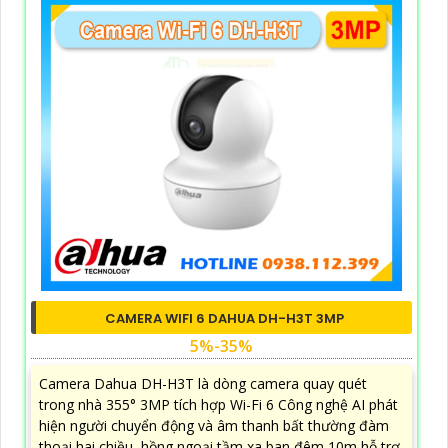
CAMERA WIFI 6 DAHUA DH-H3T 3MP
5%-35%
Camera Dahua DH-H3T là dòng camera quay quét
trong nhà 355° 3MP tích hợp Wi-Fi 6 Công nghệ AI phát
hiện người chuyển động và âm thanh bất thường đàm
thoại hai chiều, hồng ngoại tầm xa ban đêm 10m hỗ trợ