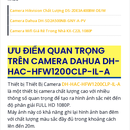
Camera Hikvision Chất Lượng DS-2DE3A400BW-DE/W
Camera Dahua DH-SD2A500NB-GNY-A-PV
Camera Wifi Giá Rẻ Trong Nhà KX-C22L 1080P
ƯU ĐIỂM QUAN TRỌNG
TRÊN CAMERA DAHUA DH-
HAC-HFW1200CLP-IL-A
Thiết bị Thiết Bị Camera
DH-HAC-HFW1200CLP-IL-A
là một thiết bị camera chất lượng cao với nhiều
thông số quan trọng để tạo ra hình ảnh sắc nét đến
độ phân giải FULL HD 1080P.
Máy ảnh này có khả năng ghi lại hình ảnh ban đêm
với chất lượng màu sắc đầy đủ trong khoảng cách
lên đến 20m.