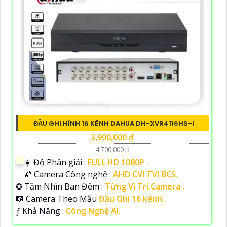
ĐẦU GHI HÌNH 16 KÊNH DAHUA DH-XVR4116HS-I
3,900,000 ₫
4,700,000 ₫
☀️ Độ Phân giải :
FULL HD 1080P .
🌠 Camera Công nghệ :
AHD CVI TVI BCS.
✪ Tầm Nhìn Ban Đêm :
Từng Vị Trí Camera .
🎼️ Camera Theo Mẫu
Đầu Ghi 16 kênh.
️ƒ Khả Năng :
Công Nghệ AI.