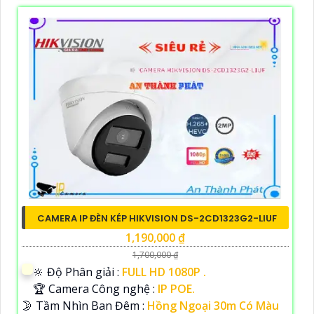
CAMERA IP ĐÈN KÉP HIKVISION DS-2CD1323G2-LIUF
1,190,000 ₫
1,700,000 ₫
🔆 Độ Phân giải :
FULL HD 1080P .
🏆 Camera Công nghệ :
IP POE.
🌛 Tầm Nhìn Ban Đêm :
Hồng Ngoại 30m Có Màu