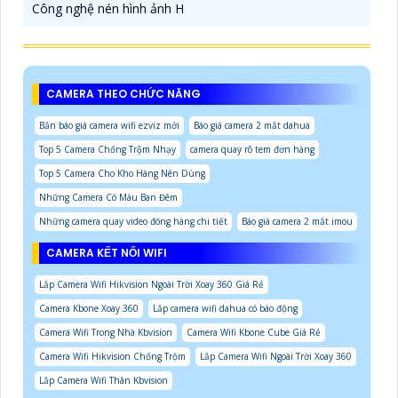
Công nghệ nén hình ảnh H
CAMERA THEO CHỨC NĂNG
Bản báo giá camera wifi ezviz mới
Báo giá camera 2 mắt dahua
Top 5 Camera Chống Trộm Nhạy
camera quay rõ tem đơn hàng
Top 5 Camera Cho Kho Hàng Nên Dùng
Những Camera Có Màu Ban Đêm
Những camera quay video đóng hàng chi tiết
Báo giá camera 2 mắt imou
CAMERA KẾT NỐI WIFI
Lắp Camera Wifi Hikvision Ngoài Trời Xoay 360 Giá Rẻ
Camera Kbone Xoay 360
Lắp camera wifi dahua có báo động
Camera Wifi Trong Nhà Kbvision
Camera Wifi Kbone Cube Giá Rẻ
Camera Wifi Hikvision Chống Trộm
Lắp Camera Wifi Ngoài Trời Xoay 360
Lắp Camera Wifi Thân Kbvision