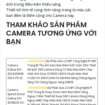
ảnh trong điều kiện thiếu sáng.
Thiết kế tinh tế cùng tính năng trang bị màu sắc
ban đêm là điểm cộng cho Camera này.
THAM KHẢO SẢN PHẨM
CAMERA TƯƠNG ỨNG VỚI
BẠN
2295000VNÐ
Độ Phân Giải 2.0 MP Công Nghệ IP Wifi
Camera
Trang Bị Thu Âm Xem Ban Đêm Full Color 30m Thiết
Dahua DH-
Kế Ip67 360 Camera Dùng Có Màu Ban Đêm Chip
SD2A200HB-
Hình Ảnh Sony STARVIS CMOS Chuẩn Nén Hình
GN-A-PV-S2
H.265+/H.265/H.264+/H.264 Khả Năng Chống Ngược
Sáng Tốt Chống Ngược Sáng DWDR
17000000VNÐ
Độ Phân Giải 2.0 MP Công Nghệ IP
Camera
POE Trang Bị Xoay Zoom Xem Ban Đêm Hồng
Speed Dome
Ngoại 100m Thiết Kế Xoay 360 Camera Dùng Hồng
Dahua DH-
Ngoại SMD Chip Hình Ảnh CMOS Chuẩn Nén Hình
SD49225-HC-
H.265+/H.265/H.264+/H.264 Khả Năng Chống Ngược