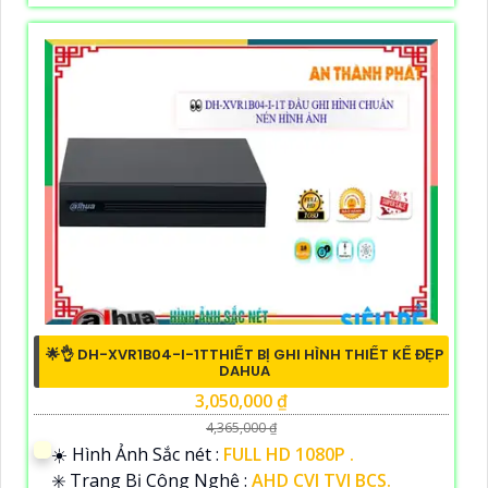
🌟👌 DH-XVR1B04-I-1TTHIẾT BỊ GHI HÌNH THIẾT KẾ ĐẸP
DAHUA
3,050,000 ₫
4,365,000 ₫
☀️ Hình Ảnh Sắc nét :
FULL HD 1080P .
✳️ Trang Bị Công Nghệ :
AHD CVI TVI BCS.