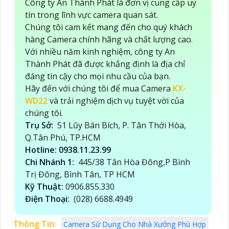
Công ty An Thành Phát là đơn vị cung cấp uy
tín trong lĩnh vực camera quan sát.
Chúng tôi cam kết mang đến cho quý khách
hàng Camera chính hãng và chất lượng cao.
Với nhiều năm kinh nghiệm, công ty An
Thành Phát đã được khẳng định là địa chỉ
đáng tin cậy cho mọi nhu cầu của bạn.
Hãy đến với chúng tôi để mua Camera
KX-
WD22
và trải nghiệm dịch vụ tuyệt vời của
chúng tôi.
Trụ Sở:
51 Lũy Bán Bích, P. Tân Thới Hòa,
Q.Tân Phú, TP.HCM
Hotline: 0938.11.23.99
Chi Nhánh 1:
445/38 Tân Hòa Đông,P Bình
Trị Đông, Bình Tân, TP HCM
Kỹ Thuật:
0906.855.330
Điện Thoại:
(028) 6688.4949
Thông Tin:
Camera Sử Dụng Cho Nhà Xưởng Phù Hợp