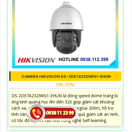
CAMERA HIKVISION DS-2DE7A232IWG1-EHUN
5%-35%
DS-2DE7A232IWG1-EHUN là dòng speed dome trang bị
ống kính quang học lên đến 32X giúp giám sát khoảng
cách xa, nhìn ban đêm bằng hồng ngoại 200m, hỗ trợ
tính năng AcuSense nâng cao hiệu quả giám sát an ninh,
có tốc độ lấy nét cao nhờ công nghệ Self-learning