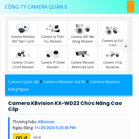
CÔNG TY CAMERA QUẬN 6
Camera Kbvision
Camera Ip Thân
Camera 360 Báo
Camera Ip Full
360 Toàn Cảnh
Trụ Kbvision
Động Kbvision
Color
Camera Chuẩn
Camera IP Dome
Camera Kbvision
Camera Chip
Onvif Kbvision
Kbviison
Motorized Lens
Acusense
Camera Quan Sát
Camera Kbvision Giá Rẻ
Camera Kbvision
Hồng Ngoại
Camera KBvision KX-WD22 Chức Năng Cao
Cấp
Thương hiệu:
KBvision
Ngày đăng:
11/25/2023 5:23:45 PM
00 ₫
00 ₫