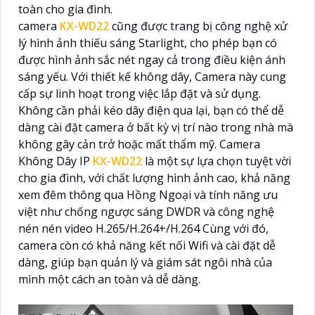
toàn cho gia đình.
camera
KX-WD22
cũng được trang bị công nghệ xử
lý hình ảnh thiếu sáng Starlight, cho phép bạn có
được hình ảnh sắc nét ngay cả trong điều kiện ánh
sáng yếu. Với thiết kế không dây, Camera này cung
cấp sự linh hoạt trong việc lắp đặt và sử dụng.
Không cần phải kéo dây điện qua lại, bạn có thể dễ
dàng cài đặt camera ở bất kỳ vị trí nào trong nhà mà
không gây cản trở hoặc mất thẩm mỹ. Camera
Không Dây IP
KX-WD22
là một sự lựa chọn tuyệt vời
cho gia đình, với chất lượng hình ảnh cao, khả năng
xem đêm thông qua Hồng Ngoại và tính năng ưu
việt như chống ngược sáng DWDR và công nghệ
nén nén video H.265/H.264+/H.264 Cùng với đó,
camera còn có khả năng kết nối Wifi và cài đặt dễ
dàng, giúp bạn quản lý và giám sát ngôi nhà của
mình một cách an toàn và dễ dàng.