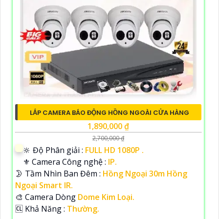
LẮP CAMERA BÁO ĐỘNG HỒNG NGOÀI CỬA HÀNG
1,890,000 ₫
2,700,000 ₫
🔆 Độ Phân giải :
FULL HD 1080P .
⚜️ Camera Công nghệ :
IP.
🌛 Tầm Nhìn Ban Đêm :
Hồng Ngoại 30m Hồng
Ngoại Smart IR.
🎨 Camera Dòng
Dome Kim Loại.
️🆑 Khả Năng :
Thường.