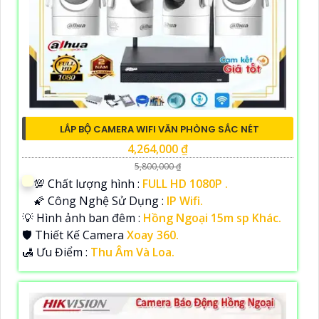
LẮP BỘ CAMERA WIFI VĂN PHÒNG SẮC NÉT
4,264,000 ₫
5,800,000 ₫
💯 Chất lượng hình :
FULL HD 1080P .
🌠 Công Nghệ Sử Dụng :
IP Wifi.
💡 Hình ảnh ban đêm :
Hồng Ngoại 15m sp Khác.
🛡 Thiết Kế Camera
Xoay 360.
️🛃 Ưu Điểm :
Thu Âm Và Loa.