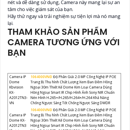
nét và dễ dàng sử dụng, Camera này mang lại sự an
tâm cho việc giám sát của bạn.
Hãy thử ngay và trải nghiệm sự tiện lợi mà nó mang
lại.
THAM KHẢO SẢN PHẨM
CAMERA TƯƠNG ỨNG VỚI
BẠN
Camera IP
1064000VNÐ
Độ Phân Giải 2.0 MP Công Nghệ IP POE
Dome
Trang Bị Thu hình Chất Lượng Xem Ban Đêm Hồng
Kbvision
Ngoại 30m Thiết Kế Dome Kim Loại Camera Dùng
KX-
Hồng Ngoại Smart IR Chip Hình Ảnh Sony NIR Chuẩn
A2012TN3-
Nén Hình H.265+/H.265/H.264+/H.264 Khả Năng
VN
Chống Ngược Sáng Tốt Chống Ngược Sáng DWDR
1064000VNÐ
Độ Phân Giải 2.0 MP Công Nghệ IP POE
Camera IP
Trang Bị Thu hình Chất Lượng Xem Ban Đêm Hồng
Dome KX-
Ngoại 30m Thiết Kế Dome Kim Loại Camera Dùng
A2012TN3
Hồng Ngoại Smart IR Chip Hình Ảnh Sony NIR Chuẩn