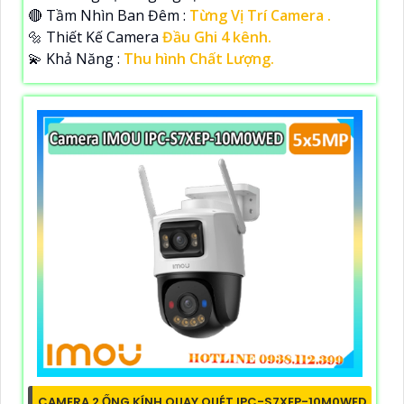
🔴 Tầm Nhìn Ban Đêm :
Từng Vị Trí Camera .
🔩 Thiết Kế Camera
Đầu Ghi 4 kênh.
️💫 Khả Năng :
Thu hình Chất Lượng.
CAMERA 2 ỐNG KÍNH QUAY QUÉT IPC-S7XEP-10M0WED