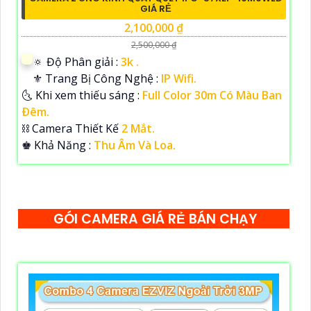
GIÁ RẺ
2,100,000 ₫
2,500,000 ₫
🔅 Độ Phân giải :
3k .
⚜️ Trang Bị Công Nghệ :
IP Wifi.
🌜 Khi xem thiếu sáng :
Full Color 30m Có Màu Ban
Ðêm.
⛓ Camera Thiết Kế
2 Mắt.
️♚ Khả Năng :
Thu Âm Và Loa.
GÓI CAMERA GIÁ RẺ BÁN CHẠY