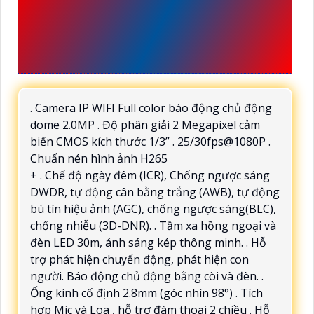
GIỚI THIỆU VỀ THÔNG SỐ
KX-WD22 ĐƯỢC SẢN
XUẤT BỞI KBVISION
. Camera IP WIFI Full color báo động chủ động
dome 2.0MP . Độ phân giải 2 Megapixel cảm
biến CMOS kích thước 1/3” . 25/30fps@1080P .
Chuẩn nén hình ảnh H265
+ . Chế độ ngày đêm (ICR), Chống ngược sáng
DWDR, tự động cân bằng trắng (AWB), tự động
bù tín hiệu ảnh (AGC), chống ngược sáng(BLC),
chống nhiễu (3D-DNR). . Tầm xa hồng ngoại và
đèn LED 30m, ánh sáng kép thông minh. . Hỗ
trợ phát hiện chuyển động, phát hiện con
người. Báo động chủ động bằng còi và đèn. .
Ống kính cố định 2.8mm (góc nhìn 98°) . Tích
hợp Mic và Loa , hỗ trợ đàm thoại 2 chiều . Hỗ