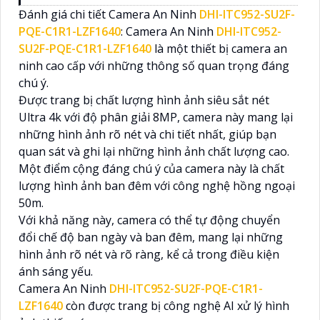
Đánh giá chi tiết Camera An Ninh
DHI-ITC952-SU2F-
PQE-C1R1-LZF1640
: Camera An Ninh
DHI-ITC952-
SU2F-PQE-C1R1-LZF1640
là một thiết bị camera an
ninh cao cấp với những thông số quan trọng đáng
chú ý.
Được trang bị chất lượng hình ảnh siêu sắt nét
Ultra 4k với độ phân giải 8MP, camera này mang lại
những hình ảnh rõ nét và chi tiết nhất, giúp bạn
quan sát và ghi lại những hình ảnh chất lượng cao.
Một điểm cộng đáng chú ý của camera này là chất
lượng hình ảnh ban đêm với công nghệ hồng ngoại
50m.
Với khả năng này, camera có thể tự động chuyển
đổi chế độ ban ngày và ban đêm, mang lại những
hình ảnh rõ nét và rõ ràng, kể cả trong điều kiện
ánh sáng yếu.
Camera An Ninh
DHI-ITC952-SU2F-PQE-C1R1-
LZF1640
còn được trang bị công nghệ AI xử lý hình