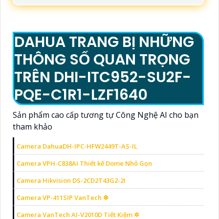
DAHUA TRANG BỊ NHỮNG
THÔNG SỐ QUAN TRỌNG
TRÊN DHI-ITC952-SU2F-
PQE-C1R1-LZF1640
Sản phẩm cao cấp tương tự Công Nghệ AI cho bạn
tham khảo
Camera DahuaDH-IPC-HFW2449T-AS-IL
Camera VPH-C838AI Thiết kế Dome Nhỏ Gọn
Camera Hikvision DS-2CD2T43G2-2I
Camera VP-411SIP VanTech ❇
Camera VanTech AI-V2010D Tiết Kiệm ✲