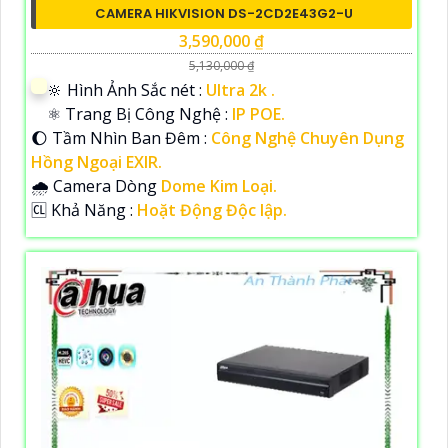
CAMERA HIKVISION DS-2CD2E43G2-U
3,590,000 ₫
5,130,000 ₫
🔆 Hình Ảnh Sắc nét :
Ultra 2k .
⚛️ Trang Bị Công Nghệ :
IP POE.
🌔 Tầm Nhìn Ban Đêm :
Công Nghệ Chuyên Dụng
Hồng Ngoại EXIR.
🌧️ Camera Dòng
Dome Kim Loại.
️🆑 Khả Năng :
Hoặt Động Độc lập.