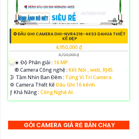
✪ ĐẦU GHI CAMERA DHI-NVR4216-4KS3 DAHUA THIẾT
KẾ ĐẸP
4,950,000 ₫
6,720,000 ₫
☀️ Độ Phân giải :
16 MP.
®️ Camera Công nghệ :
Kết Nối , web, RJ45.
🌛 Tầm Nhìn Ban Đêm :
Từng Vị Trí Camera .
💢 Camera Thiết Kế
Đầu Ghi 16 kênh.
️ƒ Khả Năng :
Công Nghệ AI.
GÓI CAMERA GIÁ RẺ BÁN CHẠY