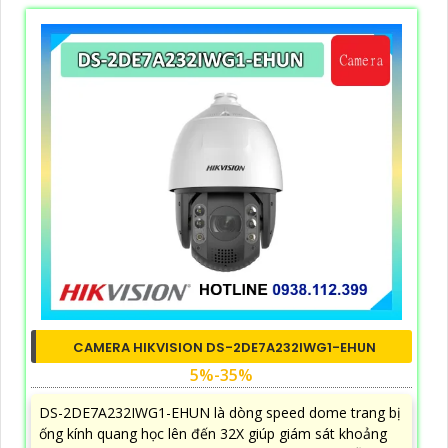
CAMERA HIKVISION DS-2DE7A232IWG1-EHUN
5%-35%
DS-2DE7A232IWG1-EHUN là dòng speed dome trang bị
ống kính quang học lên đến 32X giúp giám sát khoảng