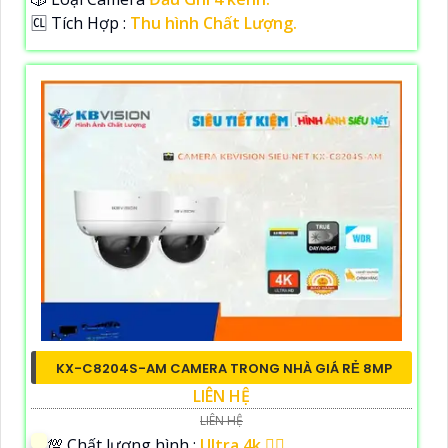
️🆑 Tích Hợp :
Thu hình Chất Lượng.
KX-C8204S-AM CAMERA TRONG NHÀ GIÁ RẺ 8MP
LIÊN HỆ
LIÊN HỆ
💯 Chất lượng hình :
Ultra 4k 👍🏾 .