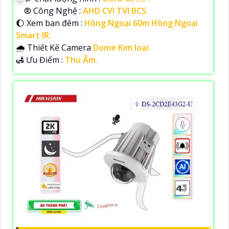
®️ Công Nghệ :
AHD CVI TVI BCS.
🌔 Xem ban đêm :
Hồng Ngoại 60m Hồng Ngoại
Smart IR.
🌧️ Thiết Kế Camera
Dome Kim loại.
️🛃 Ưu Điểm :
Thu Âm.