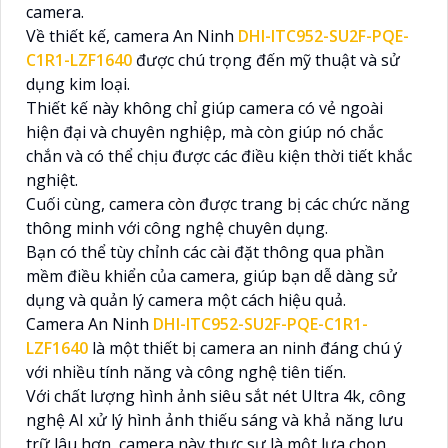
camera.
Về thiết kế, camera An Ninh
DHI-ITC952-SU2F-PQE-
C1R1-LZF1640
được chú trọng đến mỹ thuật và sử
dụng kim loại.
Thiết kế này không chỉ giúp camera có vẻ ngoài
hiện đại và chuyên nghiệp, mà còn giúp nó chắc
chắn và có thể chịu được các điều kiện thời tiết khắc
nghiệt.
Cuối cùng, camera còn được trang bị các chức năng
thông minh với công nghệ chuyên dụng.
Bạn có thể tùy chỉnh các cài đặt thông qua phần
mềm điều khiển của camera, giúp bạn dễ dàng sử
dụng và quản lý camera một cách hiệu quả.
Camera An Ninh
DHI-ITC952-SU2F-PQE-C1R1-
LZF1640
là một thiết bị camera an ninh đáng chú ý
với nhiều tính năng và công nghệ tiên tiến.
Với chất lượng hình ảnh siêu sắt nét Ultra 4k, công
nghệ AI xử lý hình ảnh thiếu sáng và khả năng lưu
trữ lâu hơn, camera này thực sự là một lựa chọn