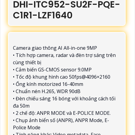
DHI-ITC952-SU2F-PQE-
C1R1-LZF1640
Camera giao thông AI All-in-one 9MP
• Tích hợp camera, radar và đèn trợ sáng trên
cùng thiết bị
• Cảm biến GS-CMOS sensor 9.0MP
• Tốc độ khung hình cao 50fps@4096×2160
• Ống kính motorized 16-40mm
• Chuẩn nén H.265, WDR 90dB
• Đèn chiếu sáng 16 bóng với khoảng cách tối
đa 50m
• 2 chế độ: ANPR MODE và E-POLICE MODE.
• Chụp ảnh biển số (ANPR), ANPR Mode, E-
Police Mode
• Tính năng khác: Video metadata, Face