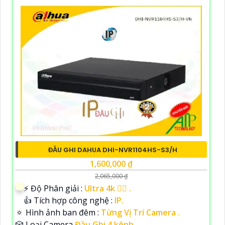
ĐẦU GHI DAHUA DHI-NVR1104HS-S3/H
1,600,000 ₫
2,065,000 ₫
️⚡ Độ Phân giải :
Ultra 4k 👍🏾 .
👍 Tích hợp công nghệ :
IP.
🔅 Hình ảnh ban đêm :
Từng Vị Trí Camera .
🎲 Loại Camera
Đầu Ghi 4 kênh.