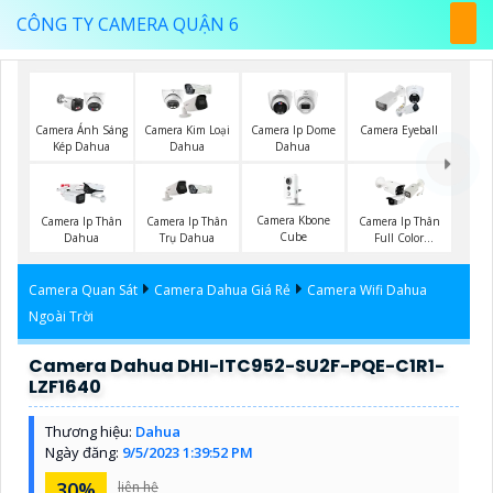
CÔNG TY CAMERA QUẬN 6
Camera Ánh Sáng
Camera Kim Loại
Camera Ip Dome
Camera Eyeball
Kép Dahua
Dahua
Dahua
Camera Kbone
Camera Ip Thân
Camera Ip Thân
Camera Ip Thân
Cube
Dahua
Trụ Dahua
Full Color
Hikvision
Camera Quan Sát
Camera Dahua Giá Rẻ
Camera Wifi Dahua
Ngoài Trời
Camera Dahua DHI-ITC952-SU2F-PQE-C1R1-
LZF1640
Thương hiệu:
Dahua
Ngày đăng:
9/5/2023 1:39:52 PM
30%
liên hệ