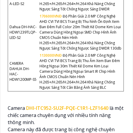
A-LED-S2
H.265+/H.265/H.264+/H.264 Khả Năng Chống
Ngược Sáng Tốt Chống Ngược Sáng DWDR
1706000VNÐ
Độ Phân Giải 2.0 MP Công Nghệ
AHD CVI TVI BCS Trang Bị Thu hình Ổn Định Xem
Dahua DH-HAC-
Ban Đêm Full Color 20m Thiết Kế Dome Kim Loại
HDW1239TLQP-
Camera Dùng Hồng Ngoại SMD Chip Hình Ảnh
LED-S2
CMOS Chuẩn Nén Hình
H.265+/H.265/H.264+/H.264 Khả Năng Chống
Ngược Sáng Tốt Chống Ngược Sáng DWDR 130db
1130000VNÐ
Độ Phân Giải 2.0 MP Công Nghệ
AHD CVI TVI BCS Trang Bị Thu Âm Xem Ban Đêm
CAMERA
Hồng Ngoại 30m Thiết Kế Dome Kim Loại
DAHUA DH-
Camera Dùng Hồng Ngoại Smart IR Chip Hình
HAC-
Ảnh CMOS Chuẩn Nén Hình
HDW1200MP-S5
H.265+/H.265/H.264+/H.264 Khả Năng Chống
Ngược Sáng Tốt Cân Bằng Ánh Sáng BLC
Camera
DHI-ITC952-SU2F-PQE-C1R1-LZF1640
là một
chiếc camera chuyên dụng với nhiều tính năng
thông minh.
Camera này đã được trang bị công nghệ chuyên