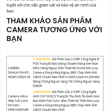
tuyệt vời cho việc giám sát và bảo vệ an ninh của
bạn.
THAM KHẢO SẢN PHẨM
CAMERA TƯƠNG ỨNG VỚI
BẠN
1740000VNÐ
Độ Phân Giải 2.0 MP Công Nghệ IP
POE Trang Bị Báo Động Chuyển Động Xem Ban
CAMERA
Đêm Hồng Ngoại 30m Thiết Kế Dome Kim Loại
DAHUA DH-IPC-
Camera Dùng Hồng Ngoại SMD Chip Hình Ảnh
HDW1230DV-S6
CMOS Chuẩn Nén Hình H.265/H.264+/H.264 Khả
Năng Chống Ngược Sáng Tốt Chống Ngược Sáng
DWDR
2400000VNÐ
Độ Phân Giải 2.0 MP Công Nghệ
Camera Hdcvi
AHD CVI TVI BCS Trang Bị Thu hình Ổn Định Xem
5Mp Full-Color
Ban Đêm Full Color 40m Thiết Kế Thân Kim Loại
DH-HAC-
Camera Dùng Hồng Ngoại SMD Chip Hình Ảnh
HFW1509TLMP-
CMOS Chuẩn Nén Hình