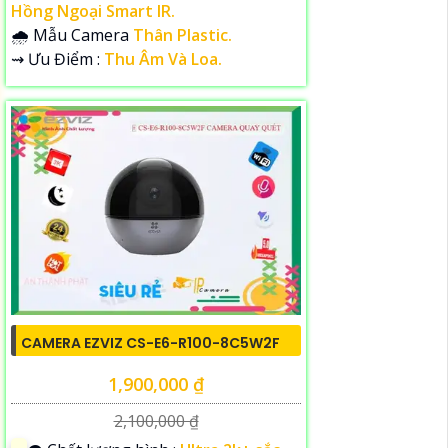
Hồng Ngoại Smart IR.
🌧️ Mẫu Camera
Thân Plastic.
️⇝ Ưu Điểm :
Thu Âm Và Loa.
CAMERA EZVIZ CS-E6-R100-8C5W2F
1,900,000 ₫
2,100,000 ₫