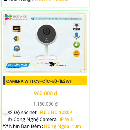
CAMERA WIFI CS-C1C-E0-1E2WF
960,000 ₫
1,160,000 ₫
💯 Độ sắc nét :
FULL HD 1080P .
👍 Công Nghệ Camera :
IP Wifi.
💡 Nhìn Ban Đêm :
Hồng Ngoại 10m