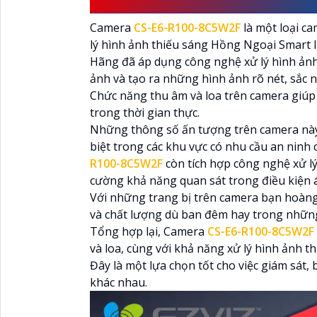
Camera
CS-E6-R100-8C5W2F
là một loại ca
lý hình ảnh thiếu sáng Hồng Ngoại Smart I
Hãng đã áp dụng công nghệ xử lý hình ảnh
ảnh và tạo ra những hình ảnh rõ nét, sắc n
Chức năng thu âm và loa trên camera giúp 
trong thời gian thực.
Những thông số ấn tượng trên camera này rấ
biệt trong các khu vực có nhu cầu an ninh 
R100-8C5W2F
còn tích hợp công nghệ xử l
cường khả năng quan sát trong điều kiện 
Với những trang bị trên camera bạn hoàng
và chất lượng dù ban đêm hay trong những
Tổng hợp lại, Camera
CS-E6-R100-8C5W2F
và loa, cùng với khả năng xử lý hình ảnh 
Đây là một lựa chọn tốt cho việc giám sát,
khác nhau.