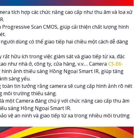
mera tích hợp các chức năng cao cấp như thu âm và loa xử
R.
 Progressive Scan CMOS, giúp cải thiện chất lượng hình
ét.
người dùng có thể giao tiếp hai chiều một cách dễ dàng
t hữu ích trong việc giám sát và giao tiếp từ xa, đặc
cao như nhà ở, công ty, cửa hàng, v.v.… Camera
CS-E6-
ý hình ảnh thiếu sáng Hồng Ngoại Smart IR, giúp tăng
ánh sáng yếu.
 toàn tin tưởng rằng camera sẽ cung cấp hình ảnh rõ nét
 môi trường thiếu sáng.
là một Camera đáng chú ý với chức năng cao cấp thu âm
thiếu sáng Hồng Ngoại Smart IR.
 bảo vệ an ninh và giao tiếp từ xa trong nhiều môi trường