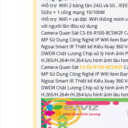
•Hỗ trợ WiFi 2 băng tần 24.G và 5G , IE
5Ghz + 1 cổng mạng 10/100M
•Hỗ trợ WiFi + cài đặt WiFi thông minh vớ
với người lần đầu sử dụng
Camera Quan Sát CS-E6-R100-8C5W2F Cam
MP Sử Dụng Công Nghệ IP Wifi Xem Ba
Ngoại Smart IR Thiết kế Kiểu Xoay 360
DWDR Chất Lượng Chíp xử lý hình ảnh 
H.265/H.264+/H.264 lưu hình ảnh lâu hơ
Camera Quan Sát
CS-E6-R100-8C5W2F
Ca
MP Sử Dụng Công Nghệ IP Wifi Xem Ba
Ngoại Smart IR Thiết kế Kiểu Xoay 360
DWDR Chất Lượng Chíp xử lý hình ảnh 
H.265/H.264+/H.264 lưu hình ảnh lâu hơ