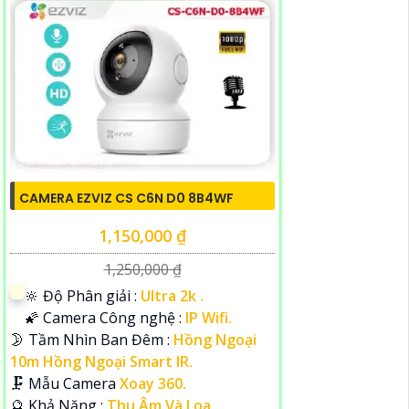
CAMERA EZVIZ CS C6N D0 8B4WF
1,150,000 ₫
1,250,000 ₫
🔆 Độ Phân giải :
Ultra 2k .
🌠 Camera Công nghệ :
IP Wifi.
🌛 Tầm Nhìn Ban Đêm :
Hồng Ngoại
10m Hồng Ngoại Smart IR.
🗜️ Mẫu Camera
Xoay 360.
️🔮 Khả Năng :
Thu Âm Và Loa.