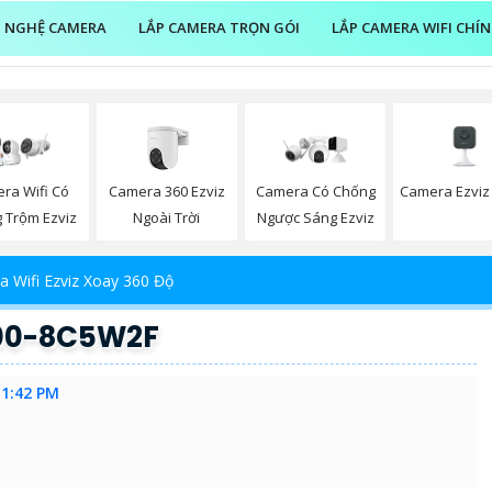
 NGHỆ CAMERA
LẮP CAMERA TRỌN GÓI
LẮP CAMERA WIFI CHÍ
Camera 360 Ezviz
Camera Ezviz
ra Wifi Có
Camera Có Chống
Ngoài Trời
 Trộm Ezviz
Ngược Sáng Ezviz
 Wifi Ezviz Xoay 360 Độ
100-8C5W2F
11:42 PM