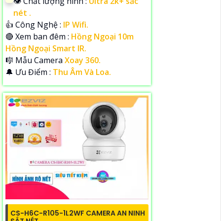
👁 Chất lượng hình :
Ultra 2k+ sắc
nét .
👍 Công Nghệ :
IP Wifi.
🔴 Xem ban đêm :
Hồng Ngoại 10m
Hồng Ngoại Smart IR.
🎼️ Mẫu Camera
Xoay 360.
️🔔 Ưu Điểm :
Thu Âm Và Loa.
CS-H6C-R105-1L2WF CAMERA AN NINH
SẮT NÉT