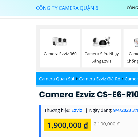
CÔNG TY CAMERA QUẬN 6
CÔNG
Camera Ezviz 360
Camera Siêu Nhạy
Came
Sáng Ezviz
Chống
Camera Quan Sát
Camera Ezviz Giá Rẻ
Camera
Camera Ezviz CS-E6-R
Thương hiệu:
Ezviz
Ngày đăng:
9/4/2023 3:
1,900,000 ₫
2,100,000 ₫