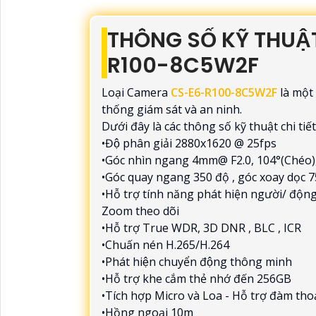
THÔNG SỐ KỸ THUẬ
R100-8C5W2F
Loại Camera
CS-E6-R100-8C5W2F
là một 
thống giám sát và an ninh.
Dưới đây là các thông số kỹ thuật chi tiế
•Độ phân giải 2880x1620 @ 25fps
•Góc nhìn ngang 4mm@ F2.0, 104°(Chéo)
•Góc quay ngang 350 độ , góc xoay dọc 7
•Hỗ trợ tính năng phát hiện người/ động 
Zoom theo dõi
•Hỗ trợ True WDR, 3D DNR , BLC , ICR
•Chuấn nén H.265/H.264
•Phát hiện chuyển động thông minh
•Hỗ trợ khe cắm thẻ nhớ đến 256GB
•Tích hợp Micro và Loa - Hỗ trợ đàm tho
•Hồng ngoại 10m