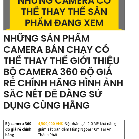
NHỮNG CAMERA CÓ
THỂ THAY THẾ SẢN
PHẨM ĐANG XEM
NHỮNG SẢN PHẨM
CAMERA BÁN CHẠY CÓ
THỂ THAY THẾ GIỚI THIỆU
BỘ CAMERA 360 ĐỘ GIÁ
RẺ CHÍNH HÃNG HÌNH ẢNH
SẮC NÉT DỄ DÀNG SỬ
DỤNG CÙNG HÃNG
Bộ camera 360
4,500,000 VNĐ
Độ phân giải 2.0 MP khả năng
độ giá rẻ chính
giám sát ban đêm Hồng Ngoại 10m Tại An
hãng
Thành Phát