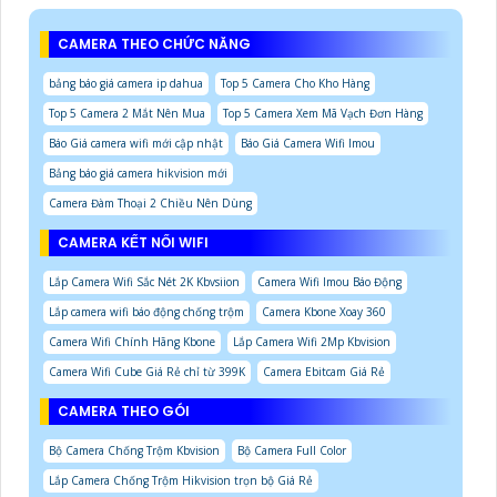
CAMERA THEO CHỨC NĂNG
bảng báo giá camera ip dahua
Top 5 Camera Cho Kho Hàng
Top 5 Camera 2 Mắt Nên Mua
Top 5 Camera Xem Mã Vạch Đơn Hàng
Báo Giá camera wifi mới cập nhật
Báo Giá Camera Wifi Imou
Bảng báo giá camera hikvision mới
Camera Đàm Thoại 2 Chiều Nên Dùng
CAMERA KẾT NỐI WIFI
Lắp Camera Wifi Sắc Nét 2K Kbvsiion
Camera Wifi Imou Báo Động
Lắp camera wifi báo động chống trộm
Camera Kbone Xoay 360
Camera Wifi Chính Hãng Kbone
Lắp Camera Wifi 2Mp Kbvision
Camera Wifi Cube Giá Rẻ chỉ từ 399K
Camera Ebitcam Giá Rẻ
CAMERA THEO GÓI
Bộ Camera Chống Trộm Kbvision
Bộ Camera Full Color
Lắp Camera Chống Trộm Hikvision trọn bộ Giá Rẻ