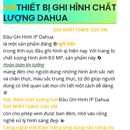
VN
THIẾT BỊ GHI HÌNH CHẤT
LƯỢNG DAHUA
DHI-NVR1104HS-S3H-VN
Đầu Ghi Hình IP Dahua
là một sản phẩm đáng ®️
nghĩ Đến
trong lĩnh vực đầu ghi hình ip hiện nay. Với trang bị
chất lượng hình ảnh 8.0 MP, sản phẩm này 🔄
Hoàn toàn tin tưởng
mang đến cho người dùng những hình ảnh sắc nét
và chân thực, màu sắc trung thực, từ đó giúp người
dùng có thể quan sát mọi chi tiết một cách dễ dàng.
⚙
Đặc điểm chất lượng hơn
Đầu Ghi Hình IP Dahua
DHI-NVR1104HS-S3H-VN
còn cho phép xem được ban đêm, nhờ vào công
nghệ xử lý hình sáng đẹp. 💫
Công nghệ mới được hãng ứng dụng vào từng chi