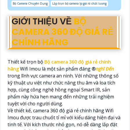
Bộ Camera Chuyên Dụng
Lắp trọn bộ camera Ip giá rẻ chất lượng
GIỚI THIỆU VỀ
BỘ
CAMERA 360 ĐỘ GIÁ RẺ
CHÍNH HÃNG
Thiết kế trọn bộ
Bộ camera 360 độ giá rẻ chính
hãng
Wifi Imou là một sản phẩm đáng ®️
nghĩ Đến
trong lĩnh vực camera an ninh. Với những thông số
kỹ thuật ưu việt như chức năng thu âm và loa tích
hợp, cùng công nghệ hồng ngoại Smart IR, sản
phẩm này hứa hẹn mang đến những trải nghiệm
tuyệt vời cho người dùng.
Về thiết kế, camera 360 độ giá rẻ chính hãng Wifi
Imou được trau chuốt tỉ mỉ với kiểu dáng hiện đại và
tinh tế. Với kích thước nhỏ gọn, nó dễ dàng lắp đặt