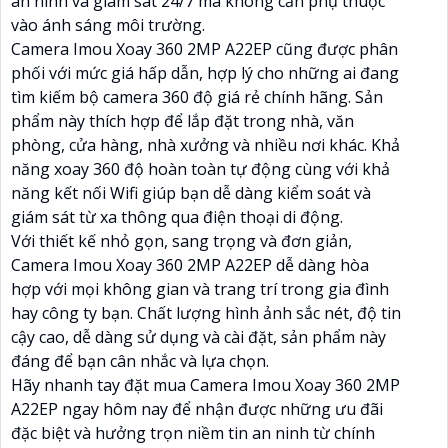
an ninh và giám sát 24/7 mà không cần phụ thuộc
vào ánh sáng môi trường.
Camera Imou Xoay 360 2MP A22EP cũng được phân
phối với mức giá hấp dẫn, hợp lý cho những ai đang
tìm kiếm bộ camera 360 độ giá rẻ chính hãng. Sản
phẩm này thích hợp để lắp đặt trong nhà, văn
phòng, cửa hàng, nhà xưởng và nhiều nơi khác. Khả
năng xoay 360 độ hoàn toàn tự động cùng với khả
năng kết nối Wifi giúp bạn dễ dàng kiểm soát và
giám sát từ xa thông qua điện thoại di động.
Với thiết kế nhỏ gọn, sang trọng và đơn giản,
Camera Imou Xoay 360 2MP A22EP dễ dàng hòa
hợp với mọi không gian và trang trí trong gia đình
hay công ty bạn. Chất lượng hình ảnh sắc nét, độ tin
cậy cao, dễ dàng sử dụng và cài đặt, sản phẩm này
đáng để bạn cân nhắc và lựa chọn.
Hãy nhanh tay đặt mua Camera Imou Xoay 360 2MP
A22EP ngay hôm nay để nhận được những ưu đãi
đặc biệt và hưởng trọn niềm tin an ninh từ chính