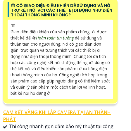
😓 CÓ GIAO DIỆN ĐIỀU KHIỂN DỄ SỬ DỤNG VÀ HỖ
TRỢ KẾT NỐI VỚI CÁC THIẾT BỊ DI ĐỘNG NHƯ ĐIỆN
THOẠI THÔNG MINH KHÔNG?
🙆‍♀️
Giao diện điều khiển của sản phẩm chúng tôi được
thiết kế để 🔄
Hoàn toàn tin tưởng
dễ sử dụng và
thuận tiện cho người dùng. Nó có giao diện đơn
giản, trực quan và tương thích với các thiết bị di
động như điện thoại thông minh. Chúng tôi đã tích
hợp các công nghệ kết nối di động để người dùng có
thể kết nối và điều khiển sản phẩm từ xa bằng điện
thoại thông minh của họ. Cộng nghệ tích hợp trong
sản phẩm cao cấp giúp người dùng có thể kiểm soát
và quản lý sản phẩm một cách tiện lợi và linh hoạt,
bất kể nơi họ đang ở.
CAM KẾT VÀNG KHI LẮP CAMERA TẠI AN THÀNH
PHÁT
✔️ Thi công nhanh gọn đảm bảo mỹ thuật tại công