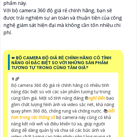
phẩm này.
Với bộ camera 360 độ giá rẻ chính hãng, bạn sẽ
được trải nghiệm sự an toàn và thuận tiện của công
nghệ giám sát hiện đại mà không cần tốn nhiều chi
phí.
➽ BỘ CAMERA ĐỘ GIÁ RẺ CHÍNH HÃNG CÓ TÍNH
NĂNG GÌ ĐẶC BIỆT SO VỚI NHỮNG SẢN PHẨM
TƯƠNG TỰ TRONG CÙNG TẦM GIÁ?
👩‍🌾
Bộ camera 360 độ giá rẻ chính hãng có nhiều tính
năng đặc biệt so với các sản phẩm tương tự trong
cùng tầm giá. Một số tính năng đáng ®️
nghĩ Đến
bao
gồm chất lượng hình ảnh và video sắc nét, khả năng
quay phim 360 độ, chống rung và chống nước. 📚
Nỗi
hơn trong các thông số
bộ camera này cũng có khả
năng kết nối wifi và điều khiển từ xa, giúp người
dùng dễ dàng quản lý và chia sẻ các bức ảnh và
video chất lượng cao trên nhiều nền tảng mạng xã