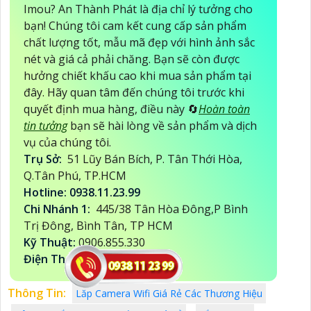
Imou? An Thành Phát là địa chỉ lý tưởng cho
bạn! Chúng tôi cam kết cung cấp sản phẩm
chất lượng tốt, mẫu mã đẹp với hình ảnh sắc
nét và giá cả phải chăng. Bạn sẽ còn được
hưởng chiết khấu cao khi mua sản phẩm tại
đây. Hãy quan tâm đến chúng tôi trước khi
quyết định mua hàng, điều này 🔄
Hoàn toàn
tin tưởng
bạn sẽ hài lòng về sản phẩm và dịch
vụ của chúng tôi.
Trụ Sở:
51 Lũy Bán Bích, P. Tân Thới Hòa,
Q.Tân Phú, TP.HCM
Hotline: 0938.11.23.99
Chi Nhánh 1:
445/38 Tân Hòa Đông,P Bình
Trị Đông, Bình Tân, TP HCM
Kỹ Thuật:
0906.855.330
Điện Thoại:
(028) 6688.4949
Thông Tin:
Lăp Camera Wifi Giá Rẻ Các Thương Hiệu