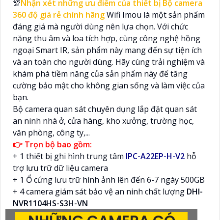
💯
Nhận xét những ưu điểm của thiết bị
Bộ camera
360 độ giá rẻ chính hãng
Wifi Imou là một sản phẩm
đáng giá mà người dùng nên lựa chọn. Với chức
năng thu âm và loa tích hợp, cùng công nghệ hồng
ngoại Smart IR, sản phẩm này mang đến sự tiện ích
và an toàn cho người dùng. Hãy cùng trải nghiệm và
khám phá tiềm năng của sản phẩm này để tăng
cường bảo mật cho không gian sống và làm việc của
bạn.
Bộ camera quan sát chuyên dụng lắp đặt quan sát
an ninh nhà ở, cửa hàng, kho xưởng, trường học,
văn phòng, công ty,...
👉 Trọn bộ bao gồm:
+ 1 thiết bị ghi hình trung tâm
IPC-A22EP-H-V2
hỗ
trợ lưu trữ dữ liệu camera
+ 1 Ổ cứng lưu trữ hình ảnh lên đến 6-7 ngày 500GB
+ 4 camera giám sát bảo vệ an ninh chất lượng
DHI-
NVR1104HS-S3H-VN