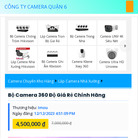
CÔNG TY CAMERA QUẬN 6
Bộ Camera Trong
Bô Camera Chống
Lắp Camera Trọn
Camera UNV 4K
Nhà
Trộm Hikvision
Bộ Giá Rẻ
Siêu Nét
Bộ Camera Ghi
Camera Kbone
Lắp Camera Nhà
Camera Ultra HD
Âm Kbvision
Xoay 360
Xưởng Hikvision
Uniview
Camera Chuyên Kho Hàng
Lắp Camera Nhà Xưởng
Bộ Camera 360 Độ Giá Rẻ Chính Hãng
Thương hiệu:
Imou
Ngày đăng:
12/12/2023 4:51:09 PM
4,500,000 ₫
7,000,000 ₫