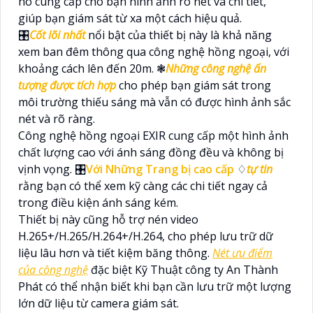
nó cung cấp cho bạn hình ảnh rõ nét và chi tiết,
giúp bạn giám sát từ xa một cách hiệu quả.
🎛
Cốt lõi nhất
nổi bật của thiết bị này là khả năng
xem ban đêm thông qua công nghệ hồng ngoại, với
khoảng cách lên đến 20m. ❃
Những công nghệ ấn
tượng được tích hợp
cho phép bạn giám sát trong
môi trường thiếu sáng mà vẫn có được hình ảnh sắc
nét và rõ ràng.
Công nghệ hồng ngoại EXIR cung cấp một hình ảnh
chất lượng cao với ánh sáng đồng đều và không bị
vịnh vọng. 🎛
Với Những Trang bị cao cấp
♢
tự tin
rằng bạn có thể xem kỹ càng các chi tiết ngay cả
trong điều kiện ánh sáng kém.
Thiết bị này cũng hỗ trợ nén video
H.265+/H.265/H.264+/H.264, cho phép lưu trữ dữ
liệu lâu hơn và tiết kiệm băng thông.
Nét ưu điểm
của công nghệ
đặc biệt Kỹ Thuật công ty An Thành
Phát có thể nhận biết khi bạn cần lưu trữ một lượng
lớn dữ liệu từ camera giám sát.