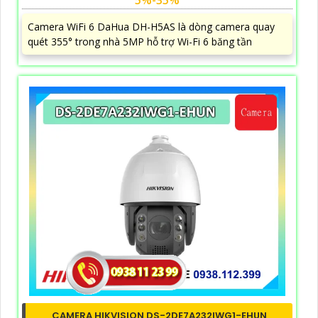
Camera WiFi 6 DaHua DH-H5AS là dòng camera quay
quét 355° trong nhà 5MP hỗ trợ Wi-Fi 6 băng tần
CAMERA HIKVISION DS-2DE7A232IWG1-EHUN