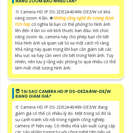
NĂNG ZOOM BAO NHIÊU LẦN?
💠 Camera HD IP DS-2DE2A404IW-DE3/W có khả
năng zoom 4 lần. ❃
Những công nghệ ấn tượng được
tích hợp
có nghĩa là bạn có thể phóng to hình ảnh
lên đến 4 lần so với kích thước ban đầu. Với chức
năng zoom 4x, camera này cho phép bạn chi tiết
hóa hình ảnh và quan sát từ xa một cách rõ ràng.
Khả năng này quan trọng khi bạn cần giám sát các
khu vực xa hay cần xem chi tiết trong hình ảnh. Tuy
nhiên, nên lưu ý rằng việc phóng to quá nhiều có thể
làm mất chất lượng hình ảnh.
😇 TẠI SAO CAMERA HD IP DS-DE2A4IW-DE/W
ĐANG GIẢM GIÁ?
🤙 Camera HD IP DS-2DE2A404IW-DE3/W đang
giảm giá có thể có nhiều lý do. Một trong số đó là
sự cạnh tranh sôi nổi trong ngành công nghiệp
camera IP hiện nay. Có nhiều nhà sản xuất cung cấp
các sản phẩm tương tự với công nghệ tiên tiến và