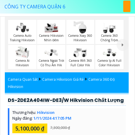
CÔNG TY CAMERA QUẬN 6
Camera Auto
Camera Hikvision
Camera Xoay 360
Camera 360
Traking Hikvision
Nhìn Đêm
Hikvision
Chống Trộm
Hikvision
Camera Ai
Camera Ngoài Trời
Camera Wifi 360
Camera Ip AI Full
Hikvision
Có Thu Âm Hik
Full Color Hik
Color Hikvision
Camera Quan Sát
Camera Hikvision Giá Rẻ
Camera 360 Độ
Hikvision
DS-2DE2A404IW-DE3/W Hikvision Chất Lượng
Thương hiệu:
Hikvision
Ngày đăng:
1/11/2024 4:17:05 PM
5,100,000 ₫
7,300,000 ₫