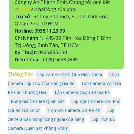
Công ty An Thành Phát. Chúng tôi cam kết
♢
tự tin
sự hài lòng của bạn.
Trụ Sở:
51 Lũy Bán Bích, P. Tân Thới Hòa,
Q.Tân Phú, TP.HCM
Hotline: 0938.11.23.99
Chi Nhánh 1:
445/38 Tân Hòa Đông,P Bình
Trị Đông, Bình Tân, TP HCM
Kỹ Thuật:
0906.855.330
Điện Thoại:
(028) 6688.4949
Thông Tin:
Lắp Camera Xem Qua Điện Thoại
Chọn
Camera Lắp Cho Cửa Hàng Giá Rẻ
Lăp Camera Wifi Giá
Rẻ Các Thương Hiệu
Lắp Camera Quận 10 Giá Rẻ
Bảng Giá Camera Quan Sát
Lắp Đặt Camera Khu Phố
Giá Rẻ Full Color
Trọn Gói Camera Giá Rẻ 4K
Lắp
camera báo động hồng ngoài cửa hàng
Lắp Trọn Bộ
Camera Quan Sát Phòng Khám