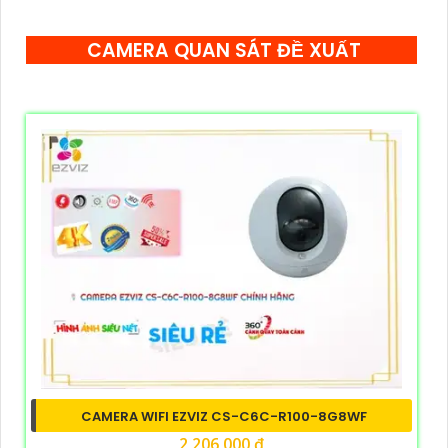
CAMERA QUAN SÁT ĐỀ XUẤT
CAMERA WIFI EZVIZ CS-C6C-R100-8G8WF
2,206,000 ₫