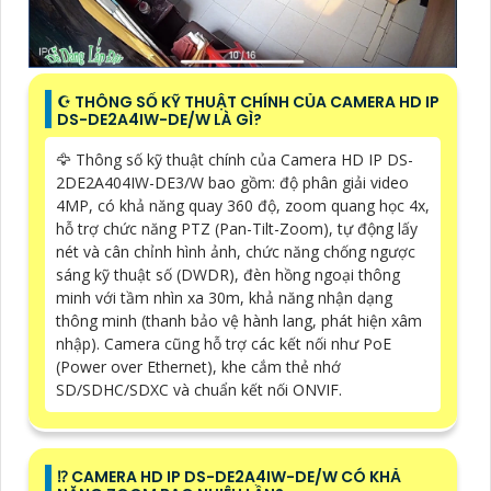
☪ THÔNG SỐ KỸ THUẬT CHÍNH CỦA CAMERA HD IP
DS-DE2A4IW-DE/W LÀ GÌ?
🦅 Thông số kỹ thuật chính của Camera HD IP DS-
2DE2A404IW-DE3/W bao gồm: độ phân giải video
4MP, có khả năng quay 360 độ, zoom quang học 4x,
hỗ trợ chức năng PTZ (Pan-Tilt-Zoom), tự động lấy
nét và cân chỉnh hình ảnh, chức năng chống ngược
sáng kỹ thuật số (DWDR), đèn hồng ngoại thông
minh với tầm nhìn xa 30m, khả năng nhận dạng
thông minh (thanh bảo vệ hành lang, phát hiện xâm
nhập). Camera cũng hỗ trợ các kết nối như PoE
(Power over Ethernet), khe cắm thẻ nhớ
SD/SDHC/SDXC và chuẩn kết nối ONVIF.
⁉️ CAMERA HD IP DS-DE2A4IW-DE/W CÓ KHẢ