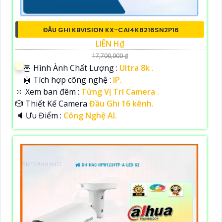
ĐẦU GHI KBVISION KX-CAI4K8216SN2P16
LIÊN H₫
17,700,000 ₫
🦉 Hình Ành Chất Lượng :
Ultra 8k .
🤖️ Tích hợp công nghệ :
IP.
🔅 Xem ban đêm :
Từng Vị Trí Camera .
🎲 Thiết Kế Camera
Đầu Ghi 16 kênh.
️🔈 Ưu Điểm :
Công Nghệ AI.