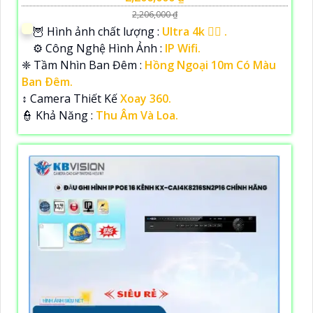
2,206,000 ₫
🦉 Hình ảnh chất lượng :
Ultra 4k 👍🏾 .
⚙ Công Nghệ Hình Ảnh :
IP Wifi.
❈ Tầm Nhìn Ban Đêm :
Hồng Ngoại 10m Có Màu
Ban Ðêm.
↕️ Camera Thiết Kế
Xoay 360.
️👮 Khả Năng :
Thu Âm Và Loa.