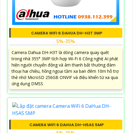
CAMERA WIFI 6 DAHUA DH-H3T 3MP
5%-35%
Camera Dahua DH-H3T là dòng camera quay quét
trong nhà 355° 3MP tích hợp Wi-Fi 6 Công nghệ AI phát
hiện người chuyển động và âm thanh bất thường đàm
thoại hai chiều, hồng ngoại tầm xa ban đêm 10m hỗ trợ
thẻ nhớ MicroSD 256GB ONVIF và điều khiển từ xa qua
ứng dụng DMSS
CAMERA WIFI 6 DAHUA DH-H5AS 5MP
5%-35%