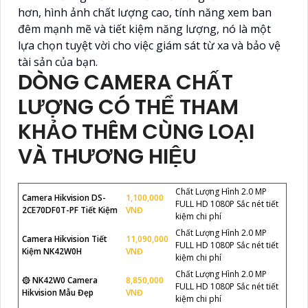
hơn, hình ảnh chất lượng cao, tính năng xem ban
đêm mạnh mẽ và tiết kiệm năng lượng, nó là một
lựa chọn tuyệt vời cho việc giám sát từ xa và bảo vệ
tài sản của bạn.
DÒNG CAMERA CHẤT
LƯỢNG CÓ THỂ THAM
KHẢO THÊM CÙNG LOẠI
VÀ THƯƠNG HIỆU
Chất Lượng Hình 2.0 MP
Camera Hikvision DS-
1,100,000
FULL HD 1080P Sắc nét tiết
2CE70DF0T-PF Tiết Kiệm
VNĐ
kiệm chi phí
Chất Lượng Hình 2.0 MP
Camera Hikvision Tiết
11,090,000
FULL HD 1080P Sắc nét tiết
Kiệm NK42W0H
VNĐ
kiệm chi phí
Chất Lượng Hình 2.0 MP
۞ NK42W0 Camera
8,850,000
FULL HD 1080P Sắc nét tiết
Hikvision Mẫu Đẹp
VNĐ
kiệm chi phí