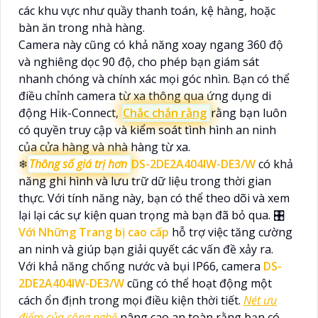
các khu vực như quầy thanh toán, kệ hàng, hoặc
bàn ăn trong nhà hàng.
Camera này cũng có khả năng xoay ngang 360 độ
và nghiêng dọc 90 độ, cho phép bạn giám sát
nhanh chóng và chính xác mọi góc nhìn. Bạn có thể
điều chỉnh camera từ xa thông qua ứng dụng di
động Hik-Connect,
Chắc chắn rằng
rằng bạn luôn
có quyền truy cập và kiểm soát tình hình an ninh
của cửa hàng và nhà hàng từ xa.
❄
Thông số giá trị hơn
DS-2DE2A404IW-DE3/W
có khả
năng ghi hình và lưu trữ dữ liệu trong thời gian
thực. Với tính năng này, bạn có thể theo dõi và xem
lại lại các sự kiện quan trọng mà bạn đã bỏ qua. 🎛
Với Những Trang bị cao cấp
hỗ trợ việc tăng cường
an ninh và giúp bạn giải quyết các vấn đề xảy ra.
Với khả năng chống nước và bụi IP66, camera
DS-
2DE2A404IW-DE3/W
cũng có thể hoạt động một
cách ổn định trong mọi điều kiện thời tiết.
Nét ưu
điểm của công nghệ
nâng cao an toàn rằng bạn có