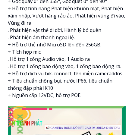
+ Góc quay 0° đến 355°, Góc quét 0° đến 90°
+ Hỗ trợ tính năng Phát hiện khuôn mặt, Phát hiện
xâm nhập, Vượt hàng rảo ảo, Phát hiện vùng đi vào,
Vùng đi ra
. Phát hiện vật thể di dời, Hành lý bỏ quên
. Phát hiện âm thanh ngoại lệ.
+ Hỗ trợ thẻ nhớ MicroSD lên đến 256GB.
+ Tích hợp mic
. Hỗ trợ 1 cổng Audio vào, 1 Audio ra
. Hỗ trợ 1 cổng báo động vào, 1 cổng báo động ra.
+ Hỗ trợ dịch vụ hik-connect, tên miền cameraddns.
+ Tiêu chuẩn chống bụi, nước IP66, tiêu chuẩn
chống đập phá IK10
+ Nguồn cấp 12VDC, hỗ trợ POE.