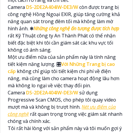
một cách rõ ràng và chi tiết.
Camera
DS-2DE2A404IW-DE3/W
còn được trang bị
công nghệ Hồng Ngoại EXIR, giúp tăng cường khả
năng quan sát trong đêm tối mà không làm mờ
hình ảnh. ❃
Những công nghệ ấn tượng được tích hợp
rất Kỹ Thuật công ty An Thành Phát có thể nhận
biết đặc biệt khi tôi cần giám sát các khu vực tối
không có ánh sáng.
Một ưu điểm nữa của sản phẩm này là tính năng
tiết kiệm năng lượng. 🎛
Với Những Trang bị cao
cấp
không chỉ giúp tôi tiết kiệm chi phí về điện
năng, mà cũng làm cho camera hoạt động lâu hơn
mà không lo ngại về việc thay đổi pin.
Camera
DS-2DE2A404IW-DE3/W
sử dụng
Progressive Scan CMOS, cho phép tôi quay video
mượt mà và không bị trượt hình.
Nét ưu điểm của
công nghệ
rất quan trọng trong việc giám sát nhanh
chóng và chính xác.
Tôi rất hài lòng với sản phẩm này và tôi muốn gợi ý