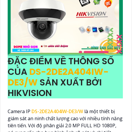
ĐẶC ĐIỂM VỀ THÔNG SỐ
CỦA
DS-2DE2A404IW-
DE3/W
SẢN XUẤT BỞI
HIKVISION
Camera IP
DS-2DE2A404IW-DE3/W
là một thiết bị
giám sát an ninh chất lượng cao với nhiều tính năng
tiên tiến. Với độ phân giải 2.0 MP FULL HD 1080P,