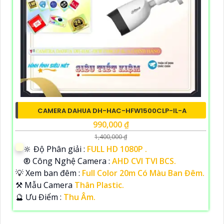
CAMERA DAHUA DH-HAC-HFW1500CLP-IL-A
990,000 ₫
1,400,000 ₫
🔆 Độ Phân giải :
FULL HD 1080P .
®️ Công Nghệ Camera :
AHD CVI TVI BCS.
💡 Xem ban đêm :
Full Color 20m Có Màu Ban Đêm.
⚒ Mẫu Camera
Thân Plastic.
️🔮 Ưu Điểm :
Thu Âm.