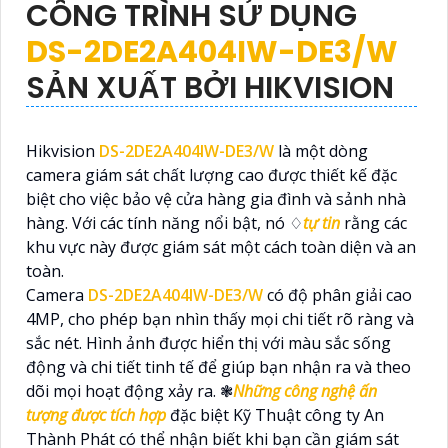
CÔNG TRÌNH SỬ DỤNG
DS-2DE2A404IW-DE3/W
SẢN XUẤT BỞI HIKVISION
Hikvision
DS-2DE2A404IW-DE3/W
là một dòng
camera giám sát chất lượng cao được thiết kế đặc
biệt cho việc bảo vệ cửa hàng gia đình và sảnh nhà
hàng. Với các tính năng nổi bật, nó ♢
tự tin
rằng các
khu vực này được giám sát một cách toàn diện và an
toàn.
Camera
DS-2DE2A404IW-DE3/W
có độ phân giải cao
4MP, cho phép bạn nhìn thấy mọi chi tiết rõ ràng và
sắc nét. Hình ảnh được hiển thị với màu sắc sống
động và chi tiết tinh tế để giúp bạn nhận ra và theo
dõi mọi hoạt động xảy ra. ❃
Những công nghệ ấn
tượng được tích hợp
đặc biệt Kỹ Thuật công ty An
Thành Phát có thể nhận biết khi bạn cần giám sát