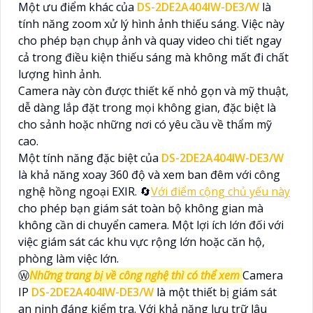
Một ưu điểm khác của
DS-2DE2A404IW-DE3/W
là
tính năng zoom xử lý hình ảnh thiếu sáng. Việc này
cho phép bạn chụp ảnh và quay video chi tiết ngay
cả trong điều kiện thiếu sáng mà không mất đi chất
lượng hình ảnh.
Camera này còn được thiết kế nhỏ gọn và mỹ thuật,
dễ dàng lắp đặt trong mọi không gian, đặc biệt là
cho sảnh hoặc những nơi có yêu cầu về thẩm mỹ
cao.
Một tính năng đặc biệt của
DS-2DE2A404IW-DE3/W
là khả năng xoay 360 độ và xem ban đêm với công
nghệ hồng ngoại EXIR. 🔄
Với điểm cộng chủ yếu này
cho phép bạn giám sát toàn bộ không gian mà
không cần di chuyển camera. Một lợi ích lớn đối với
việc giám sát các khu vực rộng lớn hoặc căn hộ,
phòng làm việc lớn.
Ⓦ
Những trang bị về công nghệ thì có thể xem
Camera
IP
DS-2DE2A404IW-DE3/W
là một thiết bị giám sát
an ninh đáng kiểm tra. Với khả năng lưu trữ lâu