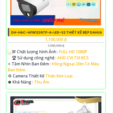
DH-HAC-HFW1239TP-A-LED-S2 THIẾT KẾ ĐẸP DAHUA
1,100,000 ₫
1,585,000 ₫
💯 Chất lượng hình Ảnh :
FULL HD 1080P .
🏆 Sử dụng công nghệ :
AHD CVI TVI BCS.
⭐ Tầm Nhìn Ban Đêm :
Hồng Ngoại 20m Có Màu
Ban Đêm.
💢 Camera Thiết Kế
Thân Kim Loại.
️♚ Khả Năng :
Thu Âm.