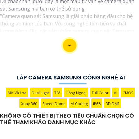
Dạ chắc chắn, dưới đây là một mẫu tư vấn về camera quan
sát Samsung mà bạn có thể sử dụng:
"Camera quan sát Samsung là giải pháp hàng đầu cho hệ
thống an ninh của bạn. Với công nghệ tiên tiến và chất
lượng hàng đầu, các sản phẩm camera quan sát Samsung
mang đến sự an tâm và tin tưởng cho người dùng. Với việc
phù hợp với xu hướng hiện đại, việc lựa chọn camera quan
sát Samsung là sự đầu tư thông minh cho hệ thống an ninh
của bạn."
Hy vọng bạn sẽ thấy hài lòng với mẫu tư vấn trên! Nếu bạn
cần thêm thông tin hoặc bất kỳ điều gì khác, đừng ngần
LẮP CAMERA SAMSUNG CÔNG NGHỆ AI
ngại để lại câu hỏi.
Mic Và Loa
Dual Light
78°
Hồng Ngoại
Full Color
AI
CMOS
Xoay 360
Speed Dome
AI Coding
IP66
3D DNR
KHÔNG CÓ THIẾT BỊ THEO TIÊU CHUẨN CHỌN CÓ
THỂ THAM KHẢO DANH MỤC KHÁC