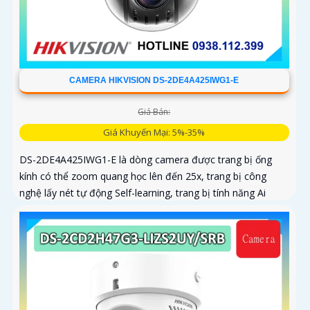
CAMERA HIKVISION DS-2DE4A425IWG1-E
Giá Bán:
Giá Khuyến Mại: 5%-35%
DS-2DE4A425IWG1-E là dòng camera được trang bị ống
kính có thể zoom quang học lên đến 25x, trang bị công
nghệ lấy nét tự động Self-learning, trang bị tính năng Ai
nhận diện chính xác tích hợp AcuSearch khi kết hợp chung
với đầu ghi hình, nhìn ban đêm bằng hồng ngoại 50m