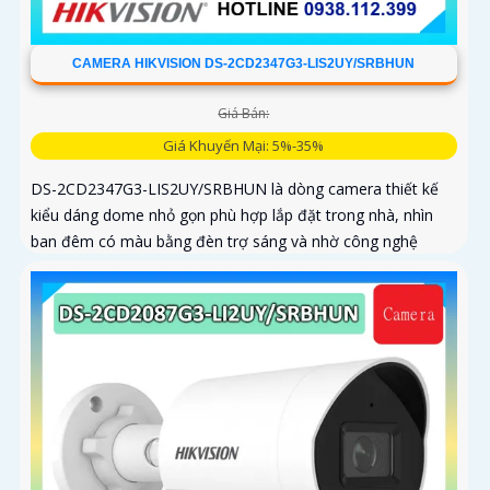
CAMERA HIKVISION DS-2CD2347G3-LIS2UY/SRBHUN
Giá Bán:
Giá Khuyến Mại: 5%-35%
DS-2CD2347G3-LIS2UY/SRBHUN là dòng camera thiết kế
kiểu dáng dome nhỏ gọn phù hợp lắp đặt trong nhà, nhìn
ban đêm có màu bằng đèn trợ sáng và nhờ công nghệ
ColorVU HikAI-ISP, có tính năng AI giúp nhận diện người và
phương tiện, tích hợp micro kép