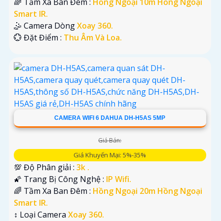
🌈 Tầm Xa Ban Đêm :
Hồng Ngoại 10m Hồng Ngoại
Smart IR.
🤹 Camera Dòng
Xoay 360.
️💮 Đặt Điểm :
Thu Âm Và Loa.
CAMERA WIFI 6 DAHUA DH-H5AS 5MP
Giá Bán:
Giá Khuyến Mại: 5%-35%
💯 Độ Phân giải :
3k .
🌠 Trang Bị Công Nghệ :
IP Wifi.
🌈 Tầm Xa Ban Đêm :
Hồng Ngoại 20m Hồng Ngoại
Smart IR.
↕️ Loại Camera
Xoay 360.