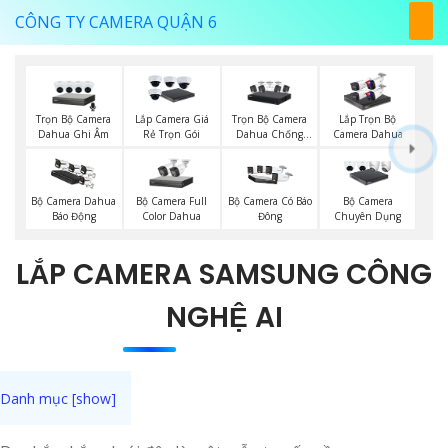
CÔNG TY CAMERA QUẬN 6
Trọn Bộ Camera
Trọn Bộ Camera
Lắp Camera Giá
Lắp Trọn Bộ
Dahua Ghi Âm
Dahua Chống
Rẻ Trọn Gói
Camera Dahua
Trộm
Bộ Camera Full
Bộ Camera Dahua
Bộ Camera Có Báo
Bộ Camera
Color Dahua
Báo Động
Đông
Chuyên Dụng
LẮP CAMERA SAMSUNG CÔNG
NGHỆ AI