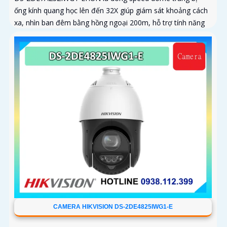
ống kính quang học lên đến 32X giúp giám sát khoảng cách
xa, nhìn ban đêm bằng hồng ngoại 200m, hỗ trợ tính năng
AcuSense nâng cao hiệu quả giám sát an ninh, có tốc độ lấy
nét cao nhờ công nghệ Self-learning
CAMERA HIKVISION DS-2DE4825IWG1-E