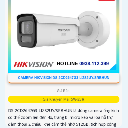
CAMERA HIKVISION DS-2CD2647G3-LIZS2UY/SRBHUN
Giá Bán:
Giá Khuyến Mại: 5%-35%
DS-2CD2647G3-LIZS2UY/SRBHUN là dòng camera ống kính
có thể zoom lên đến 4x, trang bị micro kép và loa hỗ trợ
đàm thoại 2 chiều, khe cắm thẻ nhớ 512GB, tích hợp công