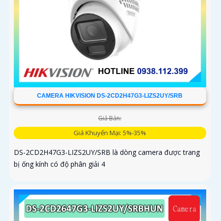
CAMERA HIKVISION DS-2CD2H47G3-LIZS2UY/SRB
Giá Bán:
Giá Khuyến Mại: 5%-35%
DS-2CD2H47G3-LIZS2UY/SRB là dòng camera được trang
bị ống kính có độ phân giải 4