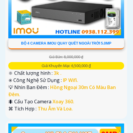
BỘ 4 CAMERA IMOU QUAY QUÉT NGOÀI TRỜI 5.0MP
Giá Bán: 8,000,000 ₫
Giá Khuyến Mại: 6,500,000 ₫
🔆 Chất lượng hình :
3k .
✳️ Công Nghệ Sử Dụng :
IP Wifi.
💡 Nhìn Ban Đêm :
Hồng Ngoại 30m Có Màu Ban
Ðêm.
🐜 Cấu Tạo Camera
Xoay 360.
️⌘ Tích Hợp :
Thu Âm Và Loa.