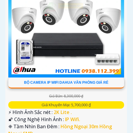
BỘ CAMERA IP WIFI DAHUA VĂN PHÒNG GIÁ RẺ
Giá Bán: 8,300,000 ₫
Giá Khuyến Mại: 5,700,000 ₫
️⚡ Hình Ảnh Sắc nét :
2K Lite .
🌠 Công Nghệ Hình Ảnh :
IP Wifi.
❈ Tầm Nhìn Ban Đêm :
Hồng Ngoại 30m Hồng