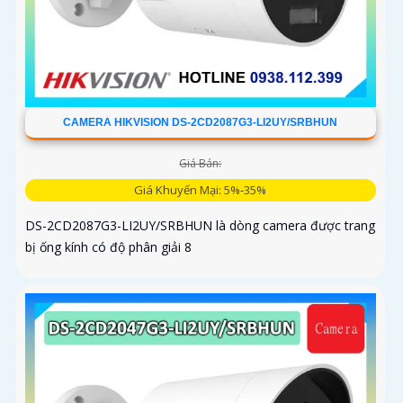
CAMERA HIKVISION DS-2CD2087G3-LI2UY/SRBHUN
Giá Bán:
Giá Khuyến Mại: 5%-35%
DS-2CD2087G3-LI2UY/SRBHUN là dòng camera được trang
bị ống kính có độ phân giải 8