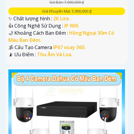
Giá Bán: 7,000,000 ₫
Giá Khuyến Mại: 5,900,000 ₫
✨ Chất lượng hình :
2K Lite .
👍 Công Nghệ Sử Dụng :
IP Wifi.
🌙 Khoảng Cách Ban Đêm :
Hồng Ngoại 30m Có
Màu Ban Ðêm.
🕉️ Cấu Tạo Camera
IP67 xoay 360.
️📡 Ưu Điểm :
Thu Âm Và Loa.