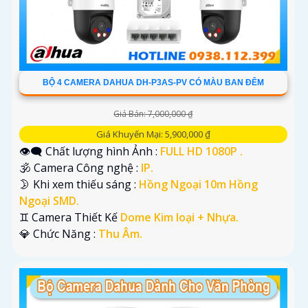
BỘ 4 CAMERA DAHUA DH-P3AS-PV CÓ MÀU BAN ĐÊM
Giá Bán: 7,000,000 ₫
Giá Khuyến Mại: 5,900,000 ₫
👁️‍🗨 Chất lượng hình Ảnh :
FULL HD 1080P .
🕉️ Camera Công nghệ :
IP.
🌛 Khi xem thiếu sáng :
Hồng Ngoại 10m Hồng
Ngoại SMD.
♊ Camera Thiết Kế
Dome Kim loại + Nhựa.
️💎 Chức Năng :
Thu Âm.