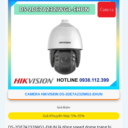
CAMERA HIKVISION DS-2DE7A232IWG1-EHUN
Giá Bán:
Giá Khuyến Mại: 5%-35%
DS-2DE7A232IWG1-EHUN là dòng speed dome trang bị