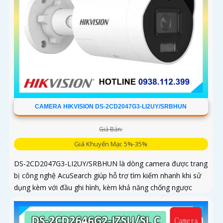
CAMERA HIKVISION DS-2CD2047G3-LI2UY/SRBHUN
Giá Bán:
Giá Khuyến Mại: 5%-35%
DS-2CD2047G3-LI2UY/SRBHUN là dòng camera được trang
bị công nghệ AcuSearch giúp hỗ trợ tìm kiếm nhanh khi sử
dụng kèm với đầu ghi hình, kèm khả năng chống ngược
sáng WDR 130dB, trang bị micro kép và loa hỗ trợ đàm
thoại 2 chiều, ống kính 4