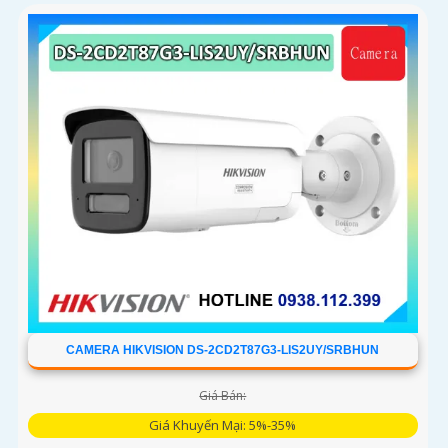
nghệ AI trong việc cân bằng màu sáng trong điều kiện ánh
sáng yếu, ống kính có độ phân giải 4
CAMERA HIKVISION DS-2CD2T87G3-LIS2UY/SRBHUN
Giá Bán:
Giá Khuyến Mại: 5%-35%