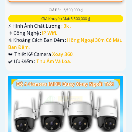
Giá Bán: 6,500,000 ₫
Giá Khuyến Mại: 5,500,000 ₫
️⚡ Hình Ành Chất Lượng :
3k .
⚛️ Công Nghệ :
IP Wifi.
❈ Khoảng Cách Ban Đêm :
Hồng Ngoại 30m Có Màu
Ban Ðêm.
👑 Thiết Kế Camera
Xoay 360.
️✔️ Ưu Điểm :
Thu Âm Và Loa.