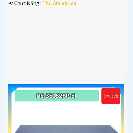
️📢 Chức Năng :
Thu Âm Và Loa.