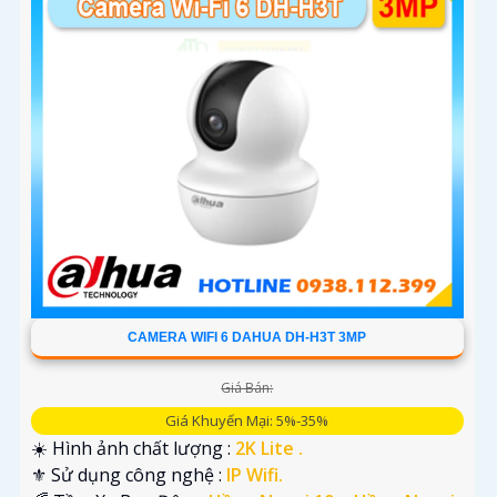
CAMERA WIFI 6 DAHUA DH-H3T 3MP
Giá Bán:
Giá Khuyến Mại: 5%-35%
☀️ Hình ảnh chất lượng :
2K Lite .
⚜️ Sử dụng công nghệ :
IP Wifi.