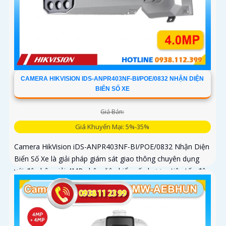
CAMERA HIKVISION IDS-ANPR403NF-BI/POE/0832 NHẬN DIỆN
BIỂN SỐ XE
Giá Bán:
Giá Khuyến Mại: 5%-35%
Camera HikVision iDS-ANPR403NF-BI/POE/0832 Nhận Diện
Biển Số Xe là giải pháp giám sát giao thông chuyên dụng
với độ phân giải 4MP nhận diện biển số phương tiện tốc độ
từ 5 đến 120km/h cảm biến 1/1