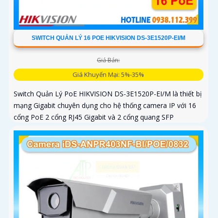
SWITCH QUẢN LÝ 16 POE HIKVISION DS-3E1520P-EI/M
Giá Bán:
Giá Khuyến Mại: 5%-35%
Switch Quản Lý PoE HIKVISION DS-3E1520P-EI/M là thiết bị
mạng Gigabit chuyên dụng cho hệ thống camera IP với 16
cổng PoE 2 cổng RJ45 Gigabit và 2 cổng quang SFP