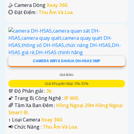
🤹 Camera Dòng
Xoay 360.
️💮 Đặt Điểm :
Thu Âm Và Loa.
CAMERA WIFI 6 DAHUA DH-H5AS 5MP
Giá Bán:
Giá Khuyến Mại: 5%-35%
💯 Độ Phân giải :
3k .
🌠 Trang Bị Công Nghệ :
IP Wifi.
🌈 Tầm Xa Ban Đêm :
Hồng Ngoại 20m Hồng Ngoại
Smart IR.
↕️ Loại Camera
Xoay 360.
️📢 Chức Năng :
Thu Âm Và Loa.