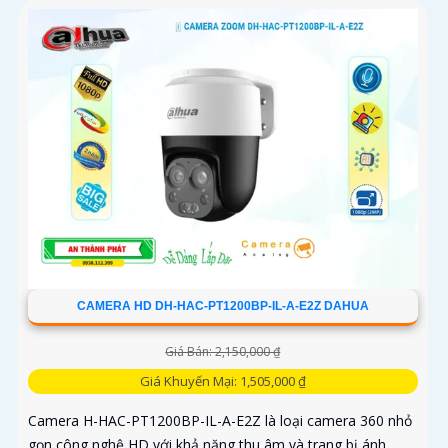
50 m
CAMERA HD DH-HAC-PT1200BP-IL-A-E2Z DAHUA
Giá Bán: 2,150,000 ₫
Giá Khuyến Mại: 1,505,000 ₫
Camera H-HAC-PT1200BP-IL-A-E2Z là loại camera 360 nhỏ
gọn công nghệ HD với khả năng thu âm và trang bị ánh