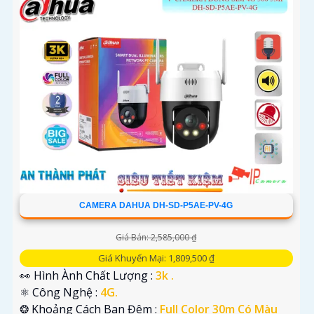
CAMERA DAHUA DH-SD-P5AE-PV-4G
Giá Bán: 2,585,000 ₫
Giá Khuyến Mại: 1,809,500 ₫
👀 Hình Ành Chất Lượng :
3k .
⚛️ Công Nghệ :
4G.
❂ Khoảng Cách Ban Đêm :
Full Color 30m Có Màu