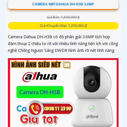
CAMERA WIFI DAHUA DH-H3B 3.0MP
Giá Bán: 1,500,000 ₫
Giá Khuyến Mại: 1,200,000 ₫
Camera Dahua DH-H3B có độ phân giải 3.0MP tích hợp
đàm thoại 2 chiều to rõ với nhiều tính năng tiện ích với công
nghệ Chống Ngược Sáng DWDR hình ảnh rõ nét tính năng
phát hiện chuyển động phân biệt người và chuyển động
khác, Hồng ngoại 10m cho giám sát ban đêm sắc nét dù
thiếu ánh sáng