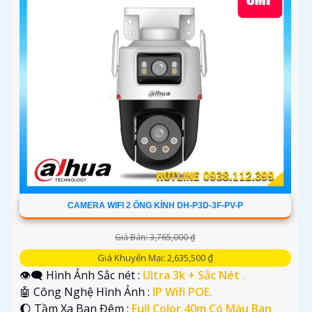
CAMERA WIFI 2 ỐNG KÍNH DH-P3D-3F-PV-P
Giá Bán: 3,765,000 ₫
Giá Khuyến Mại: 2,635,500 ₫
👁️‍🗨 Hình Ảnh Sắc nét :
Ultra 3k + Sắc Nét .
🤖️ Công Nghệ Hình Ảnh :
IP Wifi POE.
🌔 Tầm Xa Ban Đêm :
Full Color 40m Có Màu Ban