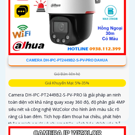
CAMERA DH-IPC-PT2449B2-S-PV-PRO DAHUA
Giá Bán: liên hệ
Giá Khuyến Mại: 5%-35%
Camera DH-IPC-PT2449B2-S-PV-PRO là giải pháp an ninh
toàn diện với khả năng quay xoay 360 độ, độ phân giải 4MP
siêu nét và công nghệ WizColor cho hình ảnh màu sắc rõ
ràng cả ban đêm. Tích hợp đàm thoại hai chiều, phát hiện
thông minh người và phương tiện, cảnh báo chính xác, hỗ
trợ thẻ nhớ lên đến 256GB