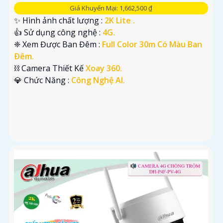
Giá Khuyến Mại: 1,662,500 ₫
✨ Hình ảnh chất lượng :
2K Lite .
👍 Sử dụng công nghệ :
4G.
❈ Xem Được Ban Đêm :
Full Color 30m Có Màu Ban
Ðêm.
⛓ Camera Thiết Kế
Xoay 360.
️💎 Chức Năng :
Công Nghệ AI.