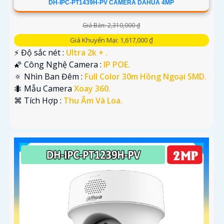
DH-IPC-PT1439H-PV CAMERA DAHUA 4MP
Giá Bán: 2,310,000 ₫
Giá Khuyến Mại: 1,617,000 ₫
️⚡ Độ sắc nét :
Ultra 2k + .
🌠 Công Nghệ Camera :
IP POE.
🔅 Nhìn Ban Đêm :
Full Color 30m Hồng Ngoại SMD.
🐜 Mẫu Camera
Xoay 360.
️⌘ Tích Hợp :
Thu Âm Và Loa.