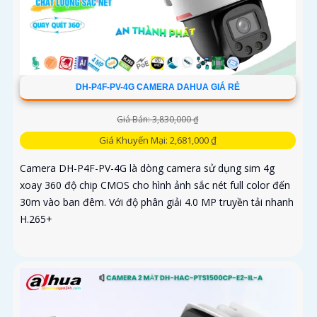
DH-P4F-PV-4G CAMERA DAHUA GIÁ RẺ
Giá Bán: 3,830,000 ₫
Giá Khuyến Mại: 2,681,000 ₫
Camera DH-P4F-PV-4G là dòng camera sử dụng sim 4g
xoay 360 độ chip CMOS cho hình ảnh sắc nét full color đến
30m vào ban đêm. Với độ phân giải 4.0 MP truyền tải nhanh
H.265+