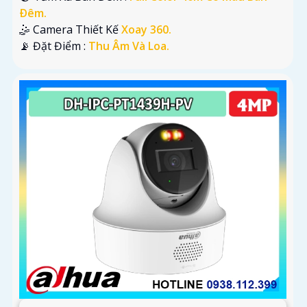
Ðêm.
🤹 Camera Thiết Kế
Xoay 360.
️📡 Đặt Điểm :
Thu Âm Và Loa.