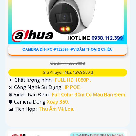
CAMERA DH-IPC-PT1239H-PV ĐÀM THOẠI 2 CHIỀU
Giá Bán: 1,955,000 ₫
Giá Khuyến Mại: 1,368,500 ₫
🔅 Chất lượng hình :
FULL HD 1080P .
⚒ Công Nghệ Sử Dụng :
IP POE.
❃ Video Ban Đêm :
Full Color 30m Có Màu Ban Ðêm.
🛡 Camera Dòng
Xoay 360.
️🛃 Tích Hợp :
Thu Âm Và Loa.