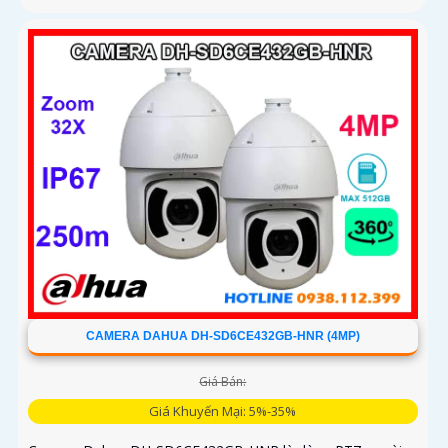
CAMERA DAHUA DH-SD6CE432GB-HNR (4MP)
Giá Bán:
Giá Khuyến Mại: 5%-35%