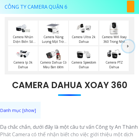
CÔNG TY CAMERA QUẬN 6
Camera Năng
Camera Wifi Xoay
Camera Nhận
Camera Ultra 2k
Lượng Mặt Trời
360 Trong Nhà
Diện Biển Số
Dahua
Dahua
Dahua
Dahua
Camera Ip 3k
Camera Dahua Có
Camera Speedom
Camera PTZ
Dahua
Màu Ban Đêm
Dahua
Dahua
CAMERA DAHUA XOAY 360
Dạ chắc chắn, dưới đây là một câu tư vấn Công ty An Thành
Phát Camera có thể nhận biết cho việc giới thiệu một dịch