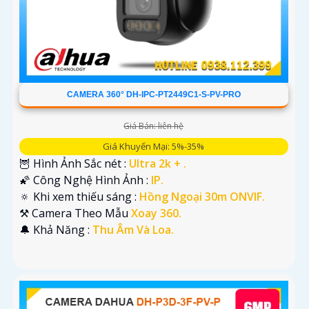
CAMERA 360° DH-IPC-PT2449C1-S-PV-PRO
Giá Bán: liên hệ
Giá Khuyến Mại: 5%-35%
🦉 Hình Ảnh Sắc nét :
Ultra 2k + .
🌠 Công Nghệ Hình Ảnh :
IP.
🔅 Khi xem thiếu sáng :
Hồng Ngoại 30m ONVIF.
⚒ Camera Theo Mẫu
Xoay 360.
️🔔 Khả Năng :
Thu Âm Và Loa.