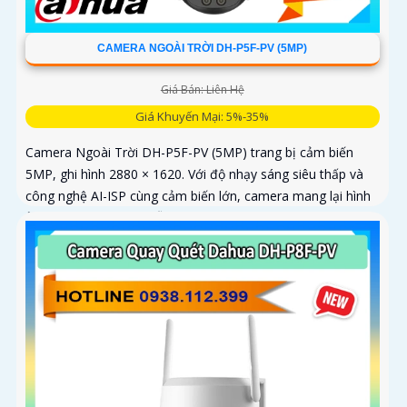
CAMERA NGOÀI TRỜI DH-P5F-PV (5MP)
Giá Bán: Liên Hệ
Giá Khuyến Mại: 5%-35%
Camera Ngoài Trời DH-P5F-PV (5MP) trang bị cảm biến
5MP, ghi hình 2880 × 1620. Với độ nhạy sáng siêu thấp và
công nghệ AI-ISP cùng cảm biến lớn, camera mang lại hình
ảnh vượt trội cả ngày lẫn đêm