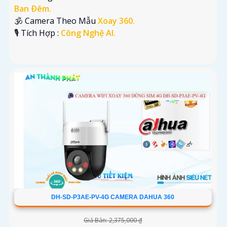
Ban Ðêm.
🕉️ Camera Theo Mẫu
Xoay 360.
️🎙 Tích Hợp :
Công Nghệ AI.
DH-SD-P3AE-PV-4G CAMERA DAHUA 360
Giá Bán: 2,375,000 ₫