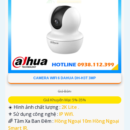
'
CAMERA WIFI 6 DAHUA DH-H3T 3MP
Giá Bán:
Giá Khuyến Mại: 5%-35%
☀️ Hình ảnh chất lượng :
2K Lite .
⚜️ Sử dụng công nghệ :
IP Wifi.
🌈 Tầm Xa Ban Đêm :
Hồng Ngoại 10m Hồng Ngoại
Smart IR.