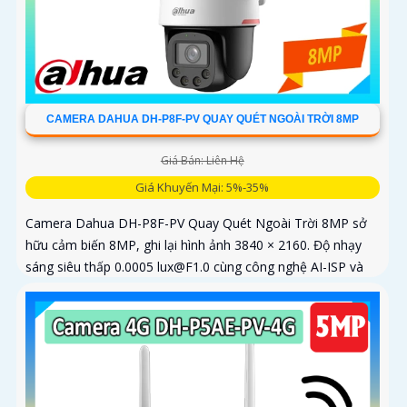
CAMERA DAHUA DH-P8F-PV QUAY QUÉT NGOÀI TRỜI 8MP
Giá Bán: Liên Hệ
Giá Khuyến Mại: 5%-35%
Camera Dahua DH-P8F-PV Quay Quét Ngoài Trời 8MP sở
hữu cảm biến 8MP, ghi lại hình ảnh 3840 × 2160. Độ nhạy
sáng siêu thấp 0.0005 lux@F1.0 cùng công nghệ AI-ISP và
cảm biến lớn...