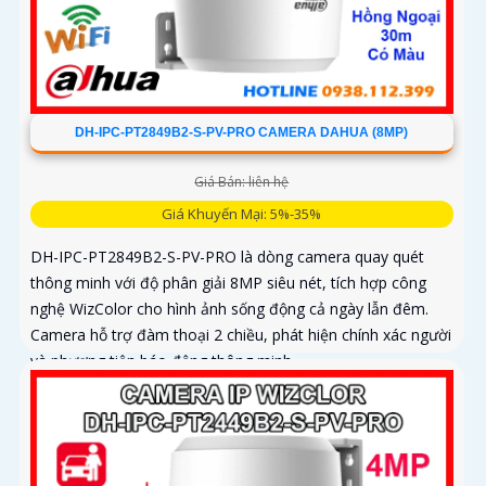
DH-IPC-PT2849B2-S-PV-PRO CAMERA DAHUA (8MP)
Giá Bán: liên hệ
Giá Khuyến Mại: 5%-35%
DH-IPC-PT2849B2-S-PV-PRO là dòng camera quay quét
thông minh với độ phân giải 8MP siêu nét, tích hợp công
nghệ WizColor cho hình ảnh sống động cả ngày lẫn đêm.
Camera hỗ trợ đàm thoại 2 chiều, phát hiện chính xác người
và phương tiện báo động thông minh