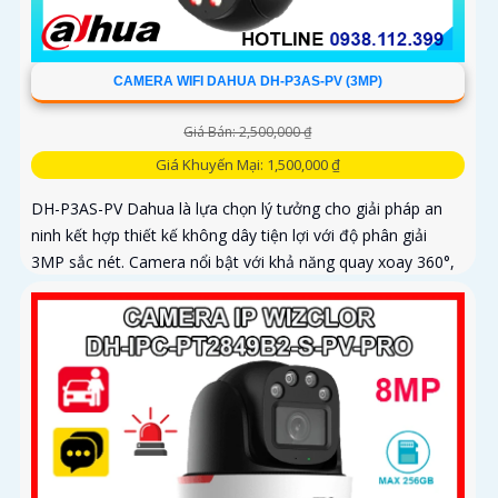
CAMERA WIFI DAHUA DH-P3AS-PV (3MP)
Giá Bán: 2,500,000 ₫
Giá Khuyến Mại: 1,500,000 ₫
DH-P3AS-PV Dahua là lựa chọn lý tưởng cho giải pháp an
ninh kết hợp thiết kế không dây tiện lợi với độ phân giải
3MP sắc nét. Camera nổi bật với khả năng quay xoay 360°,
phát hiện chính xác người và phương tiện, cảnh báo tức thì
bằng đèn nháy và còi hú