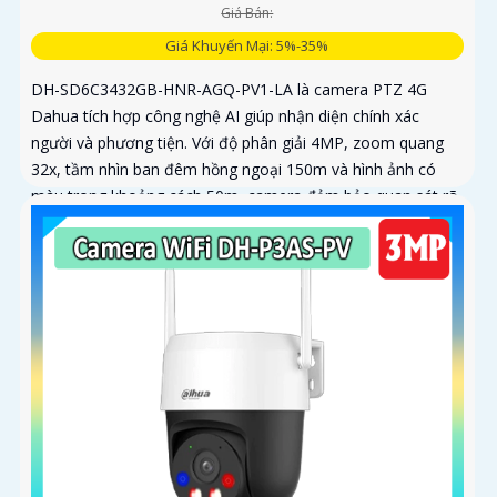
Giá Bán:
Giá Khuyến Mại: 5%-35%
DH-SD6C3432GB-HNR-AGQ-PV1-LA là camera PTZ 4G
Dahua tích hợp công nghệ AI giúp nhận diện chính xác
người và phương tiện. Với độ phân giải 4MP, zoom quang
32x, tầm nhìn ban đêm hồng ngoại 150m và hình ảnh có
màu trong khoảng cách 50m, camera đảm bảo quan sát rõ
nét 24/7