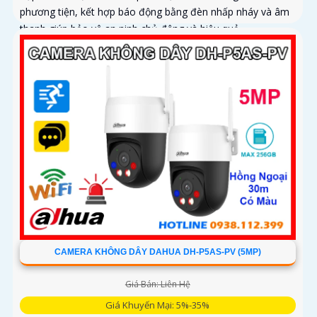
phương tiện, kết hợp báo động bằng đèn nhấp nháy và âm
thanh giúp bảo vệ an ninh chủ động và hiệu quả
CAMERA KHÔNG DÂY DAHUA DH-P5AS-PV (5MP)
Giá Bán: Liên Hệ
Giá Khuyến Mại: 5%-35%