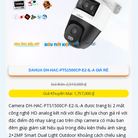
DAHUA DH-HAC-PTS1500CP-E2-IL-A GIÁ RẺ
Giá Bán: 2,510,000 ₫
Giá Khuyến Mại: 1,757,000 ₫
Camera DH-HAC-PTS1500CP-E2-IL-A đươc trang bị 2 mắt
công nghệ HD analog kết nối với đầu ghi lựa chọn giá rẻ với
đặc điểm độ nhạy sáng cao trên chip camera có màu ban
đêm giúp giám sát hiệu quả trong điều kiện thiếu ánh sáng.
2+2MP Smart Dual Light Outdoor Khoảng cách chiếu sáng