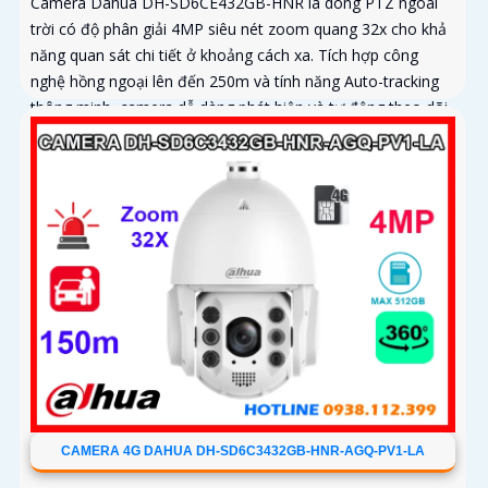
Camera Dahua DH-SD6CE432GB-HNR là dòng PTZ ngoài
trời có độ phân giải 4MP siêu nét zoom quang 32x cho khả
năng quan sát chi tiết ở khoảng cách xa. Tích hợp công
nghệ hồng ngoại lên đến 250m và tính năng Auto-tracking
thông minh, camera dễ dàng phát hiện và tự động theo dõi
mục tiêu chuyển động
CAMERA 4G DAHUA DH-SD6C3432GB-HNR-AGQ-PV1-LA