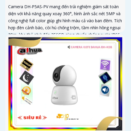
Camera DH-P5AS-PV mang đến trải nghiệm giám sát toàn
diện với khả năng quay xoay 360°, hình ảnh sắc nét 5MP và
công nghệ full color giúp ghi hình màu cả vào ban đêm. Tích
hợp đèn cảnh báo, còi hú chống trộm, tầm nhìn hồng ngoại
30m, khe thẻ nhớ đến 256GB cùng chuẩn chống nước IP66
camera hoạt động ổn định trong mọi điều kiện