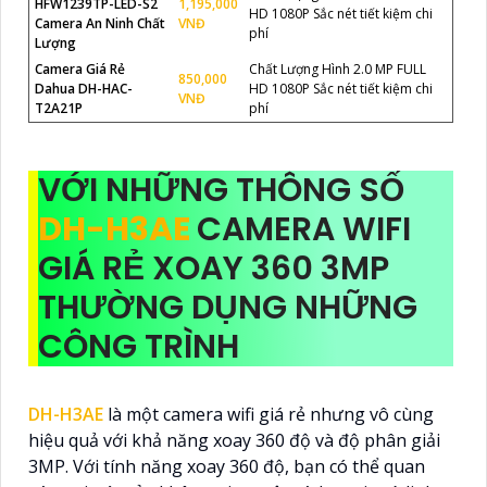
HFW1239TP-LED-S2
1,195,000
HD 1080P Sắc nét tiết kiệm chi
Camera An Ninh Chất
VNĐ
phí
Lượng
Camera Giá Rẻ
Chất Lượng Hình 2.0 MP FULL
850,000
Dahua DH-HAC-
HD 1080P Sắc nét tiết kiệm chi
VNĐ
T2A21P
phí
VỚI NHỮNG THÔNG SỐ
DH-H3AE
CAMERA WIFI
GIÁ RẺ XOAY 360 3MP
THƯỜNG DỤNG NHỮNG
CÔNG TRÌNH
DH-H3AE
là một camera wifi giá rẻ nhưng vô cùng
hiệu quả với khả năng xoay 360 độ và độ phân giải
3MP. Với tính năng xoay 360 độ, bạn có thể quan