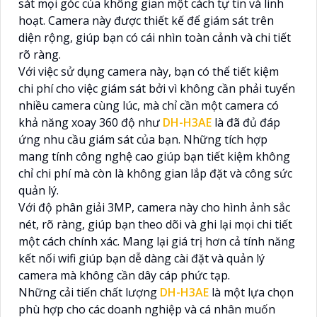
sát mọi góc của không gian một cách tự tin và linh
hoạt. Camera này được thiết kế để giám sát trên
diện rộng, giúp bạn có cái nhìn toàn cảnh và chi tiết
rõ ràng.
Với việc sử dụng camera này, bạn có thể tiết kiệm
chi phí cho việc giám sát bởi vì không cần phải tuyển
nhiều camera cùng lúc, mà chỉ cần một camera có
khả năng xoay 360 độ như
DH-H3AE
là đã đủ đáp
ứng nhu cầu giám sát của bạn. Những tích hợp
mang tính công nghệ cao giúp bạn tiết kiệm không
chỉ chi phí mà còn là không gian lắp đặt và công sức
quản lý.
Với độ phân giải 3MP, camera này cho hình ảnh sắc
nét, rõ ràng, giúp bạn theo dõi và ghi lại mọi chi tiết
một cách chính xác. Mang lại giá trị hơn cả tính năng
kết nối wifi giúp bạn dễ dàng cài đặt và quản lý
camera mà không cần dây cáp phức tạp.
Những cải tiến chất lượng
DH-H3AE
là một lựa chọn
phù hợp cho các doanh nghiệp và cá nhân muốn