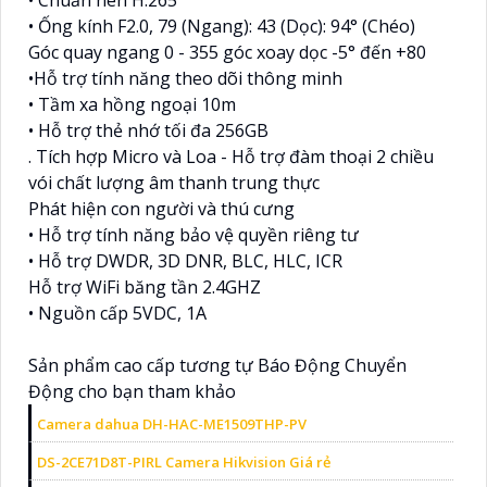
• Chuẩn nén H.265
• Ống kính F2.0, 79 (Ngang): 43 (Dọc): 94° (Chéo)
Góc quay ngang 0 - 355 góc xoay dọc -5° đến +80
•Hỗ trợ tính năng theo dõi thông minh
• Tầm xa hồng ngoại 10m
• Hỗ trợ thẻ nhớ tối đa 256GB
. Tích hợp Micro và Loa - Hỗ trợ đàm thoại 2 chiều
vói chất lượng âm thanh trung thực
Phát hiện con người và thú cưng
• Hỗ trợ tính năng bảo vệ quyền riêng tư
• Hỗ trợ DWDR, 3D DNR, BLC, HLC, ICR
Hỗ trợ WiFi băng tần 2.4GHZ
• Nguồn cấp 5VDC, 1A
Sản phẩm cao cấp tương tự Báo Động Chuyển
Động cho bạn tham khảo
Camera dahua DH-HAC-ME1509THP-PV
DS-2CE71D8T-PIRL Camera Hikvision Giá rẻ