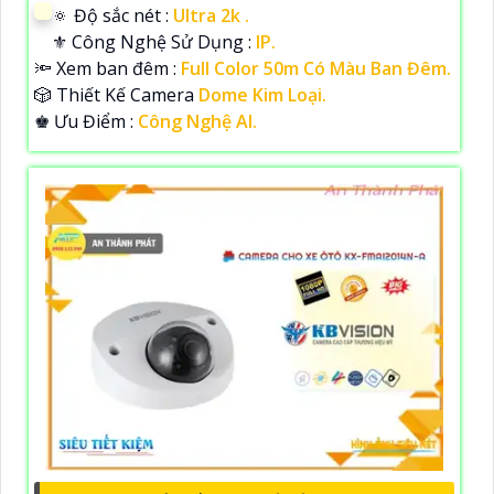
🔅 Độ sắc nét :
Ultra 2k .
⚜️ Công Nghệ Sử Dụng :
IP.
🔦 Xem ban đêm :
Full Color 50m Có Màu Ban Đêm.
🎲 Thiết Kế Camera
Dome Kim Loại.
️♚ Ưu Điểm :
Công Nghệ AI.