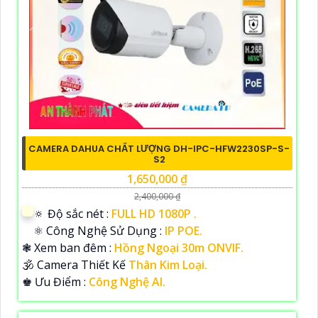
CAMERA DAHUA CHẤT LƯỢNG DH-IPC-HFW2230SP-S-
S2
1,650,000 ₫
2,400,000 ₫
🔅 Độ sắc nét :
FULL HD 1080P .
⚛️ Công Nghệ Sử Dụng :
IP POE.
❃ Xem ban đêm :
Hồng Ngoại 30m ONVIF.
🕉️ Camera Thiết Kế
Thân Kim Loại.
️♚ Ưu Điểm :
Công Nghệ AI.