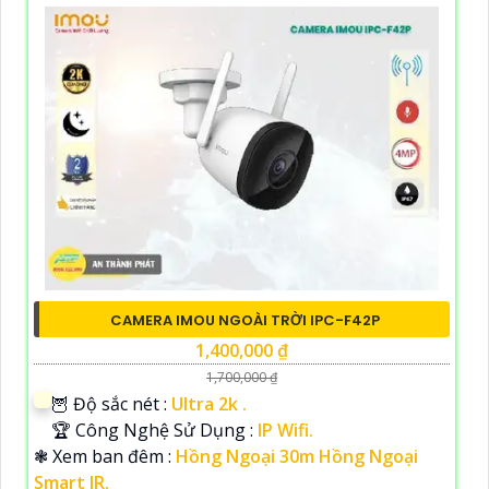
CAMERA IMOU NGOÀI TRỜI IPC-F42P
1,400,000 ₫
1,700,000 ₫
🦉 Độ sắc nét :
Ultra 2k .
🏆 Công Nghệ Sử Dụng :
IP Wifi.
❃ Xem ban đêm :
Hồng Ngoại 30m Hồng Ngoại
Smart IR.