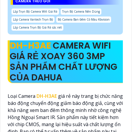
CAMERA THEO GÓI
Lắp Trọn Bộ Camera Wifi Giá Rẻ
Trọn Bộ Camera Nên Dùng
Lắp Camera Vantech Trọn Bộ
Bộ Camera Ban Đêm Có Màu Kbvision
Lắp Camera Trọn Bộ Giá Rẻ sắc nét
DH-H3AE
CAMERA WIFI
GIÁ RẺ XOAY 360 3MP
SẢN PHẨM CHẤT LƯỢNG
CỦA DAHUA
Loại Camera
DH-H3AE
giá rẻ này trang bị chức năng
báo động chuyển động giảm báo động giả, cùng với
khả năng xem ban đêm thông minh nhờ công nghệ
Hồng Ngoại Smart IR. Sản phẩm này tiết kiệm hơn
với chip CMOS, mang lại hiệu suất và chất lượng ổn
định. Bạn có thể tư vấn thêm về sản phẩm này tại