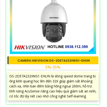
CAMERA HIKVISION DS-2DE7A232IWG1-EHUN
5%-35%
DS-2DE7A232IWG1-EHUN là dòng speed dome trang bị
ống kính quang học lên đến 32X giúp giám sát khoảng
cách xa, nhìn ban đêm bằng hồng ngoại 200m, hỗ trợ
tính năng AcuSense nâng cao hiệu quả giám sát an ninh,
có tốc độ lấy nét cao nhờ công nghệ Self-learning