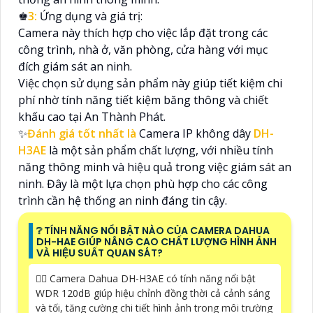
♚
3:
Ứng dụng và giá trị:
Camera này thích hợp cho việc lắp đặt trong các
công trình, nhà ở, văn phòng, cửa hàng với mục
đích giám sát an ninh.
Việc chọn sử dụng sản phẩm này giúp tiết kiệm chi
phí nhờ tính năng tiết kiệm băng thông và chiết
khấu cao tại An Thành Phát.
✨
Đánh giá tốt nhất là
Camera IP không dây
DH-
H3AE
là một sản phẩm chất lượng, với nhiều tính
năng thông minh và hiệu quả trong việc giám sát an
ninh. Đây là một lựa chọn phù hợp cho các công
trình cần hệ thống an ninh đáng tin cậy.
❔ TÍNH NĂNG NỔI BẬT NÀO CỦA CAMERA DAHUA
DH-HAE GIÚP NÂNG CAO CHẤT LƯỢNG HÌNH ẢNH
VÀ HIỆU SUẤT QUAN SÁT?
🙆‍♀️ Camera Dahua DH-H3AE có tính năng nổi bật
WDR 120dB giúp hiệu chỉnh đồng thời cả cảnh sáng
và tối, tăng cường chi tiết hình ảnh trong môi trường