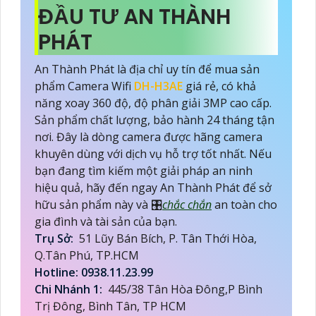
ĐẦU TƯ AN THÀNH
PHÁT
An Thành Phát là địa chỉ uy tín để mua sản
phẩm Camera Wifi
DH-H3AE
giá rẻ, có khả
năng xoay 360 độ, độ phân giải 3MP cao cấp.
Sản phẩm chất lượng, bảo hành 24 tháng tận
nơi. Đây là dòng camera được hãng camera
khuyên dùng với dịch vụ hỗ trợ tốt nhất. Nếu
bạn đang tìm kiếm một giải pháp an ninh
hiệu quả, hãy đến ngay An Thành Phát để sở
hữu sản phẩm này và 🎛
chắc chắn
an toàn cho
gia đình và tài sản của bạn.
Trụ Sở:
51 Lũy Bán Bích, P. Tân Thới Hòa,
Q.Tân Phú, TP.HCM
Hotline: 0938.11.23.99
Chi Nhánh 1:
445/38 Tân Hòa Đông,P Bình
Trị Đông, Bình Tân, TP HCM