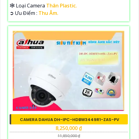
🕸️ Loại Camera
Thân Plastic.
️➲ Ưu Điểm :
Thu Âm.
CAMERA DAHUA DH-IPC-HDBW3449R1-ZAS-PV
8,250,000 ₫
11,850,000 ₫