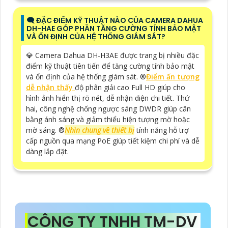
🗨️ ĐẶC ĐIỂM KỸ THUẬT NÀO CỦA CAMERA DAHUA
DH-HAE GÓP PHẦN TĂNG CƯỜNG TÍNH BẢO MẬT
VÀ ỔN ĐỊNH CỦA HỆ THỐNG GIÁM SÁT?
💎 Camera Dahua DH-H3AE được trang bị nhiều đặc
điểm kỹ thuật tiên tiến để tăng cường tính bảo mật
và ổn định của hệ thống giám sát. ®️
Điểm ấn tượng
dễ nhận thấy
độ phân giải cao Full HD giúp cho
hình ảnh hiển thị rõ nét, dễ nhận diện chi tiết. Thứ
hai, công nghệ chống ngược sáng DWDR giúp cân
bằng ánh sáng và giảm thiểu hiện tượng mờ hoặc
mờ sáng. ®️
Nhìn chung về thiết bị
tính năng hỗ trợ
cấp nguồn qua mạng PoE giúp tiết kiệm chi phí và dễ
dàng lắp đặt.
CÔNG TY TNHH TM-DV