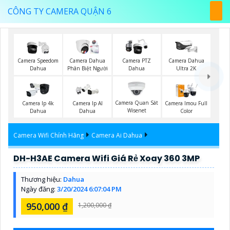
CÔNG TY CAMERA QUẬN 6
Camera Speedom
Camera Dahua
Camera PTZ
Camera Dahua
Dahua
Phân Biệt Người
Dahua
Ultra 2K
Camera Quan Sát
Camera Ip 4k
Camera Ip AI
Camera Imou Full
Wisenet
Dahua
Dahua
Color
Camera Wifi Chính Hãng
Camera Ai Dahua
DH-H3AE Camera Wifi Giá Rẻ Xoay 360 3MP
Thương hiệu:
Dahua
Ngày đăng:
3/20/2024 6:07:04 PM
950,000 ₫
1,200,000 ₫