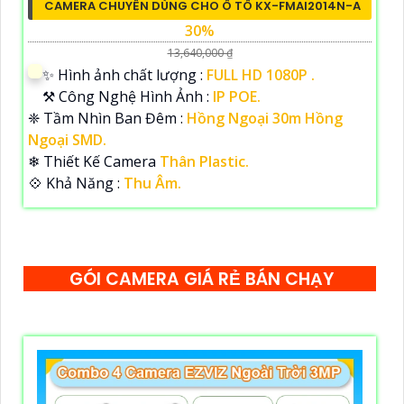
CAMERA CHUYÊN DÙNG CHO Ô TÔ KX-FMAI2014N-A
30%
13,640,000 ₫
✨ Hình ảnh chất lượng :
FULL HD 1080P .
⚒ Công Nghệ Hình Ảnh :
IP POE.
❈ Tầm Nhìn Ban Đêm :
Hồng Ngoại 30m Hồng
Ngoại SMD.
❄ Thiết Kế Camera
Thân Plastic.
️💠 Khả Năng :
Thu Âm.
GÓI CAMERA GIÁ RẺ BÁN CHẠY