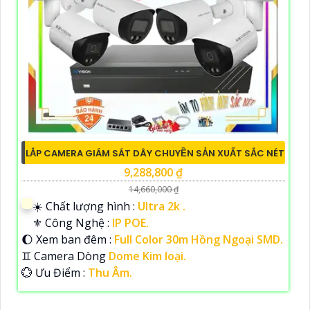
LẮP CAMERA GIÁM SÁT DÂY CHUYỀN SẢN XUẤT SẮC NÉT
9,288,800 ₫
14,660,000 ₫
☀️ Chất lượng hình :
Ultra 2k .
⚜️ Công Nghệ :
IP POE.
🌔 Xem ban đêm :
Full Color 30m Hồng Ngoại SMD.
♊ Camera Dòng
Dome Kim loại.
️💮 Ưu Điểm :
Thu Âm.