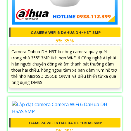
CAMERA WIFI 6 DAHUA DH-H3T 3MP
5%-35%
Camera Dahua DH-H3T là dòng camera quay quét
trong nhà 355° 3MP tích hợp Wi-Fi 6 Công nghệ AI phát
hiện người chuyển động và âm thanh bất thường đàm
thoại hai chiều, hồng ngoại tầm xa ban đêm 10m hỗ trợ
thẻ nhớ MicroSD 256GB ONVIF và điều khiển từ xa qua
ứng dụng DMSS
CAMERA WIFI 6 DAHUA DH-H5AS 5MP
5%-35%