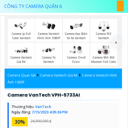
CÔNG TY CAMERA QUẬN 6
Camera Ip Full
Camera Vantech
Camera Đọc Biển
Camera PtZ
Color Vantech
Hình Ảnh 1080P
Số Xe Vantech
Vantech
Camera Vantech
Camera To
Camera Onvif
Camera Wifi 360
Giá Rẻ
Vantech
Ezviz
Kbvision Full Color
Camera Quan Sát
Camera Vantech Giá Rẻ
Camera Vantech Hình
Ảnh 1080P
Camera VanTech VPH-5733AI
Thương hiệu:
VanTech
Ngày đăng:
7/15/2023 4:05:36 PM
30%
26,000,000 ₫