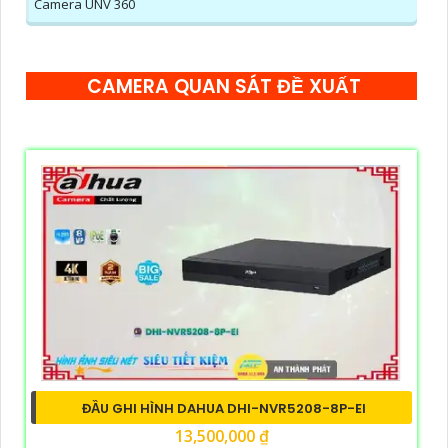
Camera UNV 360
CAMERA QUAN SÁT ĐỀ XUẤT
ĐẦU GHI HÌNH DAHUA DHI-NVR5208-8P-EI
13,500,000 ₫