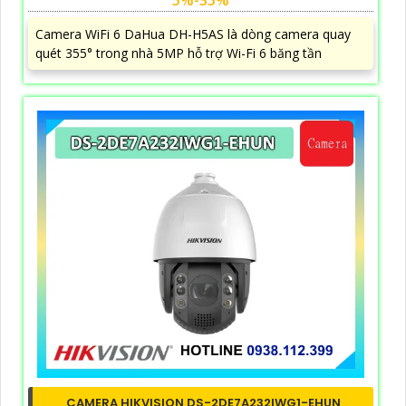
Camera WiFi 6 DaHua DH-H5AS là dòng camera quay
quét 355° trong nhà 5MP hỗ trợ Wi-Fi 6 băng tần
CAMERA HIKVISION DS-2DE7A232IWG1-EHUN