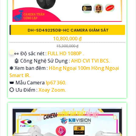
DH-SD49225DB-HC CAMERA GIÁM SÁT
10,800,000 ₫
15,300,000 ₫
️👀 Độ sắc nét :
FULL HD 1080P .
🤖️ Công Nghệ Sử Dụng :
AHD CVI TVI BCS.
❃ Xem ban đêm :
Hồng Ngoại 100m Hồng Ngoại
Smart IR.
👑 Mẫu Camera
Ip67 360.
️💮 Ưu Điểm :
Xoay Zoom.