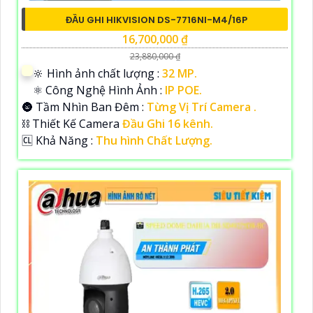
ĐẦU GHI HIKVISION DS-7716NI-M4/16P
16,700,000 ₫
23,880,000 ₫
🔆 Hình ảnh chất lượng :
32 MP.
⚛️ Công Nghệ Hình Ảnh :
IP POE.
🌚 Tầm Nhìn Ban Đêm :
Từng Vị Trí Camera .
⛓ Thiết Kế Camera
Đầu Ghi 16 kênh.
️🆑 Khả Năng :
Thu hình Chất Lượng.