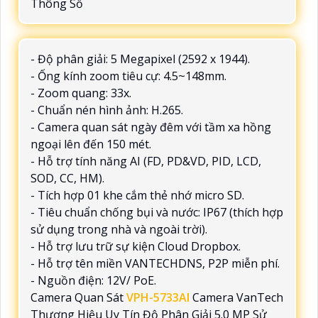
Thông Số
- Độ phân giải: 5 Megapixel (2592 x 1944).
- Ống kính zoom tiêu cự: 4.5~148mm.
- Zoom quang: 33x.
- Chuẩn nén hình ảnh: H.265.
- Camera quan sát ngày đêm với tầm xa hồng
ngoại lên đến 150 mét.
- Hỗ trợ tính năng AI (FD, PD&VD, PID, LCD,
SOD, CC, HM).
- Tích hợp 01 khe cắm thẻ nhớ micro SD.
- Tiêu chuẩn chống bụi và nước: IP67 (thích hợp
sử dụng trong nhà và ngoài trời).
- Hỗ trợ lưu trữ sự kiện Cloud Dropbox.
- Hỗ trợ tên miền VANTECHDNS, P2P miễn phí.
- Nguồn điện: 12V/ PoE.
Camera Quan Sát
VPH-5733AI
Camera VanTech
Thương Hiệu Uy Tín Độ Phân Giải 5.0 MP Sử