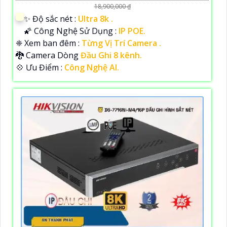
18,900,000 ₫
✨ Độ sắc nét :
Ultra 8k .
🌠 Công Nghệ Sử Dụng :
IP POE.
❈ Xem ban đêm :
Từng Vị Trí Camera .
🐉️ Camera Dòng
Đầu Ghi 8 kênh.
️💠 Ưu Điểm :
Công Nghệ AI.