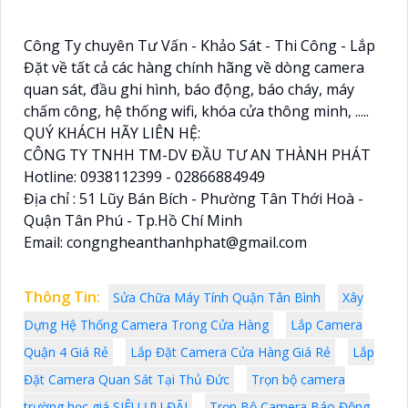
Công Ty chuyên Tư Vấn - Khảo Sát - Thi Công - Lắp
Đặt về tất cả các hàng chính hãng về dòng camera
quan sát, đầu ghi hình, báo động, báo cháy, máy
chấm công, hệ thống wifi, khóa cửa thông minh, .....
QUÝ KHÁCH HÃY LIÊN HỆ:
CÔNG TY TNHH TM-DV ĐẦU TƯ AN THÀNH PHÁT
Hotline: 0938112399 - 02866884949
Địa chỉ : 51 Lũy Bán Bích - Phường Tân Thới Hoà -
Quận Tân Phú - Tp.Hồ Chí Minh
Email: congngheanthanhphat@gmail.com
Thông Tin:
Sửa Chữa Máy Tính Quận Tân Bình
Xây
Dựng Hệ Thống Camera Trong Cửa Hàng
Lắp Camera
Quận 4 Giá Rẻ
Lắp Đặt Camera Cửa Hàng Giá Rẻ
Lắp
Đặt Camera Quan Sát Tại Thủ Đức
Trọn bộ camera
trường học giá SIÊU ƯU ĐÃI
Trọn Bộ Camera Báo Động