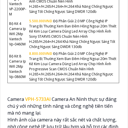
Ảnh CMOS Chuẩn Nén Hình
Vantech
H.265+/H.265/H.264+/H.264 Khả Năng Chống Ngược
VP-2200IP-
Sáng Tốt Chống Ngược Sáng DWDR 120db
M
5.500.000VNÐ
Độ Phân Giải 2.0 MP Công Nghệ IP
Bộ Kit 4
Trang Bị Thường Xem Ban Đêm Hồng Ngoại 20m Thiết
Camera Ip
Kế Kim Loại Camera Dùng Led Array Chip Hình Ảnh
Wifi 2Mp
Sony STARVIS CMOS Chuẩn Nén Hình
Vantech
H.265/H.264+/H.264 Khả Năng Chống Ngược Sáng Tốt
Vp-0460W
Chống Ngược Sáng DWDR 130db
8.800.000VNÐ
Độ Phân Giải 2.0 MP Công Nghệ IP
Bộ Kit 8
Trang Bị Thường Xem Ban Đêm Hồng Ngoại 20m Thiết
Camera Ip
Kế Kim Loại Camera Dùng Led Array Chip Hình Ảnh
Wifi 2Mp
Progressive Scan CMOS Chuẩn Nén Hình
Vantech
H.265+/H.265/H.264+/H.264 Khả Năng Chống Ngược
Vp-0860W
Sáng Tốt Chống Ngược Sáng DWDR 120db
Camera
VPH-5733AI
Camera An Ninh thực sự đáng
chú ý với những tính năng và công nghệ tiên tiến
mà nó mang lại.
Hình ảnh của camera này rất sắc nét và chất lượng,
nhờ công nghệ IP lưu trữ lâu hơn và hỗ trợ các định