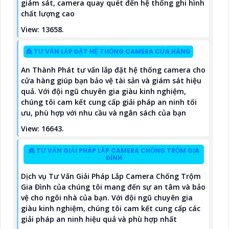
giám sát, camera quay quét đến hệ thống ghi hình
chất lượng cao
View: 13658.
👸 TƯ VẤN LẮP ĐẶT HỆ THỐNG CAMERA CỬA HÀNG
An Thành Phát tư vấn lắp đặt hệ thống camera cho
cửa hàng giúp bạn bảo vệ tài sản và giám sát hiệu
quả. Với đội ngũ chuyên gia giàu kinh nghiệm,
chúng tôi cam kết cung cấp giải pháp an ninh tối
ưu, phù hợp với nhu cầu và ngân sách của bạn
View: 16643.
👸 TƯ VẤN GIẢI PHÁP LẮP CAMERA CHỐNG TRỘM GIA
ĐÌNH
Dịch vụ Tư Vấn Giải Pháp Lắp Camera Chống Trộm
Gia Đình của chúng tôi mang đến sự an tâm và bảo
vệ cho ngôi nhà của bạn. Với đội ngũ chuyên gia
giàu kinh nghiệm, chúng tôi cam kết cung cấp các
giải pháp an ninh hiệu quả và phù hợp nhất