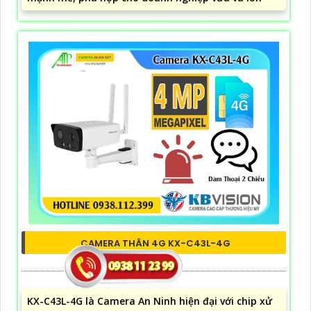
CAMERA THÂN 4G KX-C43L-4G
5%-35%
liên hệ
KX-C43L-4G là Camera An Ninh hiện đại với chip xử