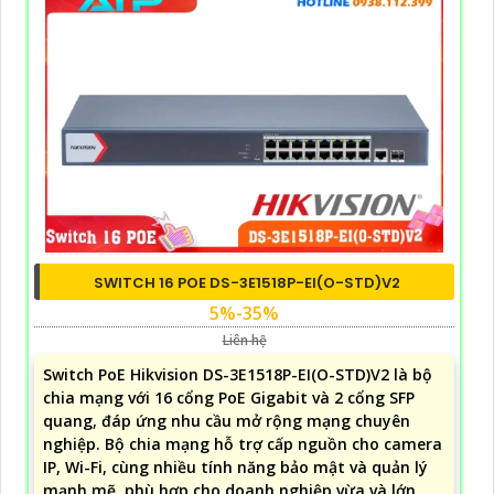
SWITCH 16 POE DS-3E1518P-EI(O-STD)V2
5%-35%
Liên hệ
Switch PoE Hikvision DS-3E1518P-EI(O-STD)V2 là bộ
chia mạng với 16 cổng PoE Gigabit và 2 cổng SFP
quang, đáp ứng nhu cầu mở rộng mạng chuyên
nghiệp. Bộ chia mạng hỗ trợ cấp nguồn cho camera
IP, Wi-Fi, cùng nhiều tính năng bảo mật và quản lý
mạnh mẽ, phù hợp cho doanh nghiệp vừa và lớn