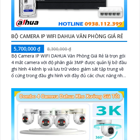
BỘ CAMERA IP WIFI DAHUA VĂN PHÒNG GIÁ RẺ
5,700,000 ₫
8,300,000 ₫
Bộ Camera IP WIFI DAHUA Văn Phòng Giá Rẻ là trọn gói
4 mắt camera với độ phân giải 3MP được quản lý bở đầu
ghi hình 4 kênh Ip và lưu trữ video giám sát tập trung về
ổ cứng trong đầu ghi hình với đầy đủ các chưc năng như
AI Phát hiện chuyển động, đàm thoại âm thanh 2 chiều
và giám sát có màu vào ban đêm