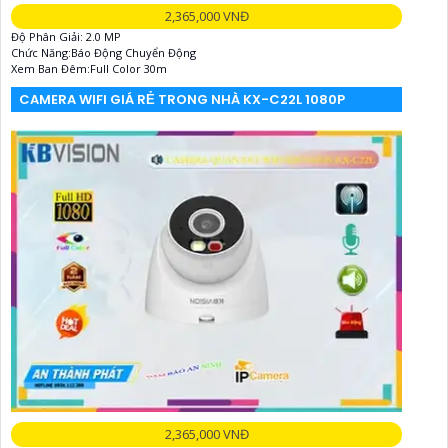
2,365,000 VNĐ
Độ Phân Giải: 2.0 MP
Chức Năng:Báo Động Chuyển Động
Xem Ban Đêm:Full Color 30m
CAMERA WIFI GIÁ RẺ TRONG NHÀ KX-C22L 1080P
2,365,000 VNĐ