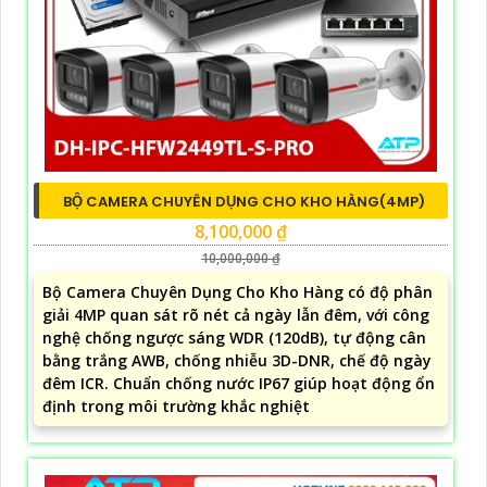
BỘ CAMERA CHUYÊN DỤNG CHO KHO HÀNG(4MP)
8,100,000 ₫
10,000,000 ₫
Bộ Camera Chuyên Dụng Cho Kho Hàng có độ phân
giải 4MP quan sát rõ nét cả ngày lẫn đêm, với công
nghệ chống ngược sáng WDR (120dB), tự động cân
bằng trắng AWB, chống nhiễu 3D-DNR, chế độ ngày
đêm ICR. Chuẩn chống nước IP67 giúp hoạt động ổn
định trong môi trường khắc nghiệt