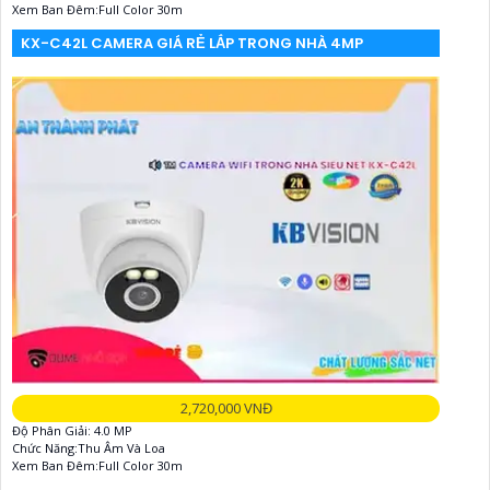
Xem Ban Đêm:Full Color 30m
KX-C42L CAMERA GIÁ RẺ LẮP TRONG NHÀ 4MP
2,720,000 VNĐ
Độ Phân Giải: 4.0 MP
Chức Năng:Thu Âm Và Loa
Xem Ban Đêm:Full Color 30m