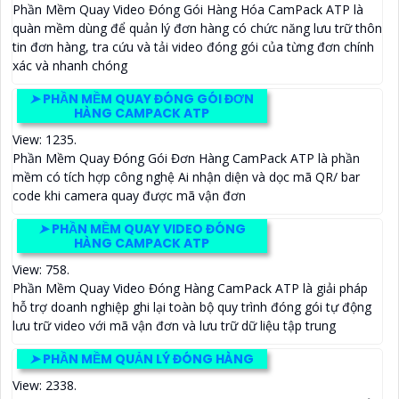
Phần Mềm Quay Video Đóng Gói Hàng Hóa CamPack ATP là
quàn mềm dùng để quản lý đơn hàng có chức năng lưu trữ thôn
tin đơn hàng, tra cứu và tải video đóng gói của từng đơn chính
xác và nhanh chóng
➤
PHẦN MỀM QUAY ĐÓNG GÓI ĐƠN
HÀNG CAMPACK ATP
View: 1235.
Phần Mềm Quay Đóng Gói Đơn Hàng CamPack ATP là phần
mềm có tích hợp công nghệ Ai nhận diện và dọc mã QR/ bar
code khi camera quay được mã vận đơn
➤
PHẦN MỀM QUAY VIDEO ĐÓNG
HÀNG CAMPACK ATP
View: 758.
Phần Mềm Quay Video Đóng Hàng CamPack ATP là giải pháp
hỗ trợ doanh nghiệp ghi lại toàn bộ quy trình đóng gói tự động
lưu trữ video với mã vận đơn và lưu trữ dữ liệu tập trung
➤
PHẦN MỀM QUẢN LÝ ĐÓNG HÀNG
View: 2338.