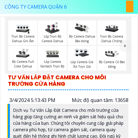
CÔNG TY CAMERA QUẬN 6
Trọn Bộ Camera
Trọn Bộ Camera
Lắp Trọn Bộ
Bộ Camera Dahua
Dahua Ghi Âm
Dahua Chống
Camera Dahua
Báo Động
Trộm
Bộ Camera Full
Lắp Camera
Lắp Camera Giá
Bộ Camera Có Báo
Color Dahua
Vantech Trọn Bộ
Rẻ Trọn Gói
Đông
TƯ VẤN LẮP ĐẶT CAMERA CHO MÔI
TRƯỜNG CỬA HÀNG
3/4/2024 5:13:43 PM
Mức độ quan tâm: 13658
Dịch vụ Tư Vấn Lắp Đặt Camera cho môi trường cửa
hàng giúp tăng cường an ninh và giám sát hiệu quả cho
cửa hàng của bạn. Chúng tôi chuyên cung cấp giải pháp
camera phù hợp, từ camera giám sát, camera quay
quét đến hệ thống ghi hình chất lượng cao. Đội ngũ kỹ