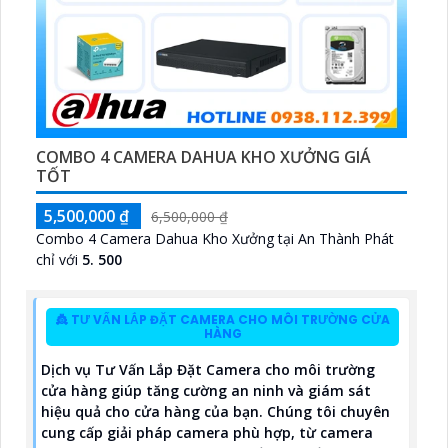
COMBO 4 CAMERA DAHUA KHO XƯỞNG GIÁ
TỐT
5,500,000 ₫
6,500,000 ₫
Combo 4 Camera Dahua Kho Xưởng tại An Thành Phát
chỉ với
5. 500
👸 TƯ VẤN LẮP ĐẶT CAMERA CHO MÔI TRƯỜNG CỬA
HÀNG
Dịch vụ Tư Vấn Lắp Đặt Camera cho môi trường
cửa hàng giúp tăng cường an ninh và giám sát
hiệu quả cho cửa hàng của bạn. Chúng tôi chuyên
cung cấp giải pháp camera phù hợp, từ camera