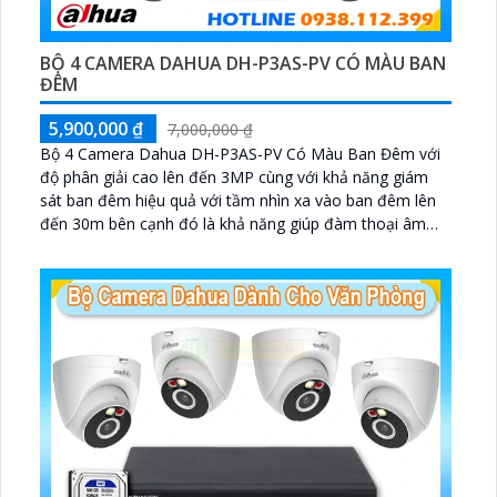
BỘ 4 CAMERA DAHUA DH-P3AS-PV CÓ MÀU BAN
ĐÊM
5,900,000 ₫
7,000,000 ₫
Bộ 4 Camera Dahua DH-P3AS-PV Có Màu Ban Đêm với
độ phân giải cao lên đến 3MP cùng với khả năng giám
sát ban đêm hiệu quả với tầm nhìn xa vào ban đêm lên
đến 30m bên cạnh đó là khả năng giúp đàm thoại âm
thanh 2 chiều và báo động răng de chủ động khi phát
hiện xâm nhập