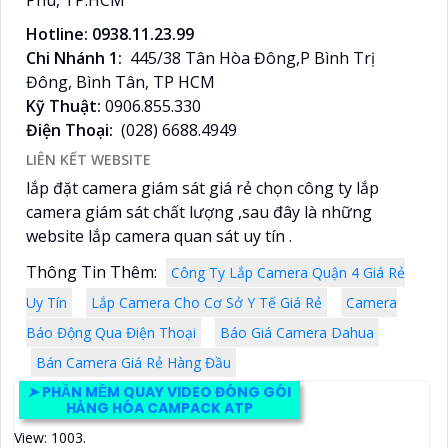
Hotline: 0938.11.23.99
Chi Nhánh 1:
445/38 Tân Hòa Đông,P Bình Trị
Đông, Bình Tân, TP HCM
Kỹ Thuật:
0906.855.330
Điện Thoại:
(028) 6688.4949
LIÊN KẾT WEBSITE
lắp đặt camera giám sát giá rẻ chọn công ty lắp
camera giám sát chất lượng ,sau đây là những
website lắp camera quan sát uy tín .
Thông Tin Thêm:
Công Ty Lắp Camera Quận 4 Giá Rẻ
Uy Tín
Lắp Camera Cho Cơ Sở Y Tế Giá Rẻ
Camera
Báo Động Qua Điện Thoại
Báo Giá Camera Dahua
Bán Camera Giá Rẻ Hàng Đầu
➤
PHẦN MỀM QUAY VIDEO ĐÓNG GÓI
HÀNG HÓA CAMPACK ATP
View: 1003.