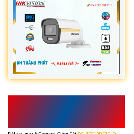
DS-2CE12DF3T-F CAMERA
HIKVISION VỚI NHỮNG
THÔNG TIN CHÚ Ý
Bài review về Camera Giám Sát
DS-2CE12DF3T-F
: