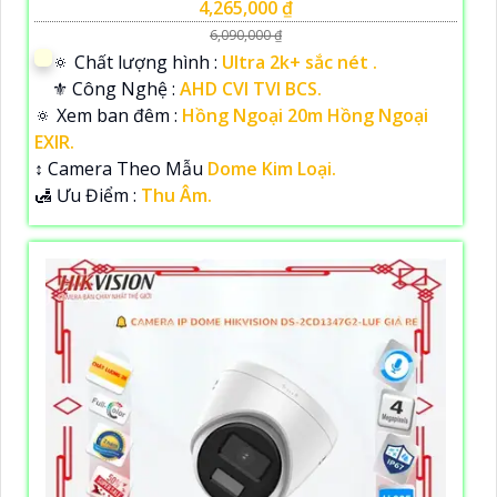
4,265,000 ₫
6,090,000 ₫
🔅 Chất lượng hình :
Ultra 2k+ sắc nét .
⚜️ Công Nghệ :
AHD CVI TVI BCS.
🔅 Xem ban đêm :
Hồng Ngoại 20m Hồng Ngoại
EXIR.
↕️ Camera Theo Mẫu
Dome Kim Loại.
️🛃 Ưu Điểm :
Thu Âm.