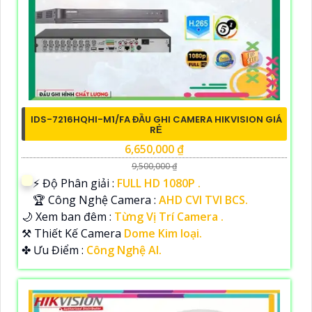
IDS-7216HQHI-M1/FA ĐẦU GHI CAMERA HIKVISION GIÁ
RẺ
6,650,000 ₫
9,500,000 ₫
️⚡ Độ Phân giải :
FULL HD 1080P .
🏆 Công Nghệ Camera :
AHD CVI TVI BCS.
🌙 Xem ban đêm :
Từng Vị Trí Camera .
⚒ Thiết Kế Camera
Dome Kim loại.
️✤ Ưu Điểm :
Công Nghệ AI.