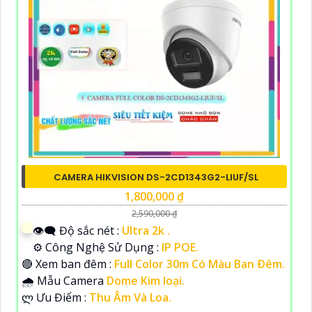
CAMERA HIKVISION DS-2CD1343G2-LIUF/SL
1,800,000 ₫
2,590,000 ₫
👁️‍🗨 Độ sắc nét :
Ultra 2k .
⚙ Công Nghệ Sử Dụng :
IP POE.
🔴 Xem ban đêm :
Full Color 30m Có Màu Ban Ðêm.
🌧️ Mẫu Camera
Dome Kim loại.
️ლ Ưu Điểm :
Thu Âm Và Loa.