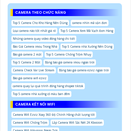
CAMERA THEO CHỨC NĂNG
Top 5 Camera Cho Kho Hàng Nên Dùng
camera nhìn mã vận đơn
Loại camera nào tốt nhất giá rẻ
Top 5 Camera Xem Mã Vạch Đơn Hàng
Những camera quay video đóng hàng chi tiết
Báo Giá Camera imou Trong Nhà
Top 5 Camera nhà Xưởng Nên Dùng
Báo giá camera 2 mắt
Top 5 Camera Chống Trộm Nhạy
Top 5 Camera 2 Mắt
Bảng báo giá camera imou ngoài trời
Camera Check Var Live Stream
Bảng báo giá camera ezviz ngoài trời
Báo giá camera wifi ezviz
camera quay lại quá trình đóng hàng shopee tiktok
Top 5 camera nhà xưởng có màu ban đêm
CAMERA KẾT NỐI WIFI
Camera Wifi Ezviz Xoay 360 Độ Chính Hãng chất lượng tốt
Camera Wifi Chống Trộm
Lắp Camera Wifi Sắc Nét 2K Kbvsiion
Camera Wifi Hikvision Ngoài Trời