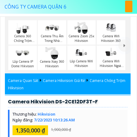
CÔNG TY CAMERA QUẬN 6
Camera Wifi
Camera 360
Camera Thu Âm
Camera Zoom 25x
Hikvision 360
Chống Trộm
Trong Nhà
Hikvision
Hikvision
Hikvision
Lắp Camera Wifi
Camera Wifi
Lắp Camera IP
Camera Xoay 360
Hikvision
Hikvision Ngoài
Dome Hikvision
Hikvision
Trời
Camera Quan Sát
Camera Hikvision Giá Rẻ
Camera Chống Trộm
Hikvision
Camera Hikvision DS-2CE12DF3T-F
Thương hiệu:
Hikvision
Ngày đăng:
7/22/2023 10:13:26 AM
1,350,000 ₫
1,900,000 ₫