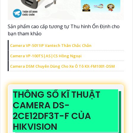
Sản phẩm cao cấp tương tự Thu hình Ổn Định cho
bạn tham khảo
Camera VP-5011IP Vantech Thân Chắc Chắn
Camera VP-100TS|AS|CS Hồng Ngoại
Camera DSM Chuyên Dùng Cho Xe Ô Tô KX-FM1001-DSM
THÔNG SỐ KĨ THUẬT
CAMERA DS-
2CE12DF3T-F CỦA
HIKVISION