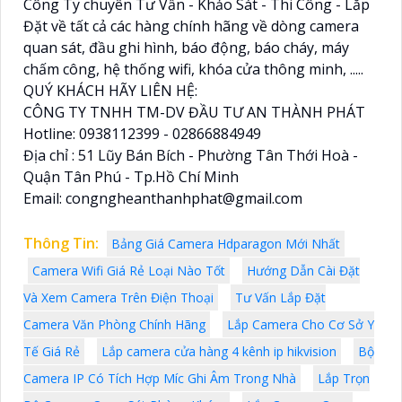
Công Ty chuyên Tư Vấn - Khảo Sát - Thi Công - Lắp
Đặt về tất cả các hàng chính hãng về dòng camera
quan sát, đầu ghi hình, báo động, báo cháy, máy
chấm công, hệ thống wifi, khóa cửa thông minh, .....
QUÝ KHÁCH HÃY LIÊN HỆ:
CÔNG TY TNHH TM-DV ĐẦU TƯ AN THÀNH PHÁT
Hotline: 0938112399 - 02866884949
Địa chỉ : 51 Lũy Bán Bích - Phường Tân Thới Hoà -
Quận Tân Phú - Tp.Hồ Chí Minh
Email: congngheanthanhphat@gmail.com
Thông Tin:
Bảng Giá Camera Hdparagon Mới Nhất
Camera Wifi Giá Rẻ Loại Nào Tốt
Hướng Dẫn Cài Đặt
Và Xem Camera Trên Điện Thoại
Tư Vấn Lắp Đặt
Camera Văn Phòng Chính Hãng
Lắp Camera Cho Cơ Sở Y
Tế Giá Rẻ
Lắp camera cửa hàng 4 kênh ip hikvision
Bộ
Camera IP Có Tích Hợp Míc Ghi Âm Trong Nhà
Lắp Trọn