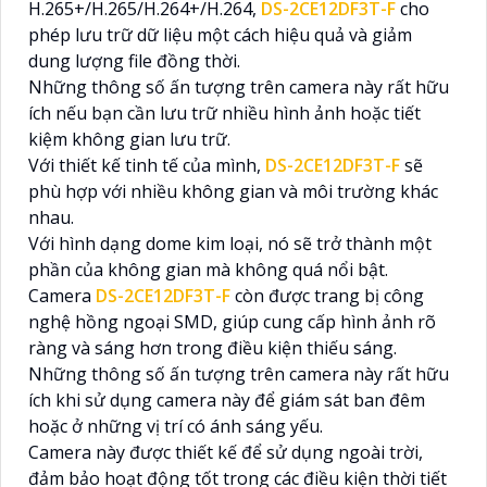
H.265+/H.265/H.264+/H.264,
DS-2CE12DF3T-F
cho
phép lưu trữ dữ liệu một cách hiệu quả và giảm
dung lượng file đồng thời.
Những thông số ấn tượng trên camera này rất hữu
ích nếu bạn cần lưu trữ nhiều hình ảnh hoặc tiết
kiệm không gian lưu trữ.
Với thiết kế tinh tế của mình,
DS-2CE12DF3T-F
sẽ
phù hợp với nhiều không gian và môi trường khác
nhau.
Với hình dạng dome kim loại, nó sẽ trở thành một
phần của không gian mà không quá nổi bật.
Camera
DS-2CE12DF3T-F
còn được trang bị công
nghệ hồng ngoại SMD, giúp cung cấp hình ảnh rõ
ràng và sáng hơn trong điều kiện thiếu sáng.
Những thông số ấn tượng trên camera này rất hữu
ích khi sử dụng camera này để giám sát ban đêm
hoặc ở những vị trí có ánh sáng yếu.
Camera này được thiết kế để sử dụng ngoài trời,
đảm bảo hoạt động tốt trong các điều kiện thời tiết