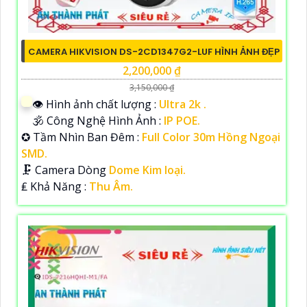
CAMERA HIKVISION DS-2CD1347G2-LUF HÌNH ẢNH ĐẸP
2,200,000 ₫
3,150,000 ₫
👁 Hình ảnh chất lượng :
Ultra 2k .
🕉️ Công Nghệ Hình Ảnh :
IP POE.
✪ Tầm Nhìn Ban Đêm :
Full Color 30m Hồng Ngoại
SMD.
🗜️ Camera Dòng
Dome Kim loại.
️₤ Khả Năng :
Thu Âm.