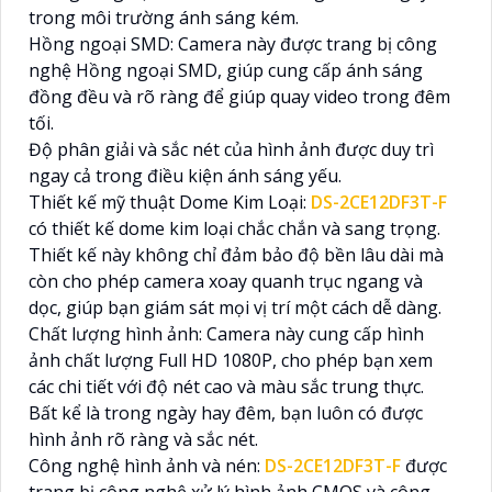
trong môi trường ánh sáng kém.
Hồng ngoại SMD: Camera này được trang bị công
nghệ Hồng ngoại SMD, giúp cung cấp ánh sáng
đồng đều và rõ ràng để giúp quay video trong đêm
tối.
Độ phân giải và sắc nét của hình ảnh được duy trì
ngay cả trong điều kiện ánh sáng yếu.
Thiết kế mỹ thuật Dome Kim Loại:
DS-2CE12DF3T-F
có thiết kế dome kim loại chắc chắn và sang trọng.
Thiết kế này không chỉ đảm bảo độ bền lâu dài mà
còn cho phép camera xoay quanh trục ngang và
dọc, giúp bạn giám sát mọi vị trí một cách dễ dàng.
Chất lượng hình ảnh: Camera này cung cấp hình
ảnh chất lượng Full HD 1080P, cho phép bạn xem
các chi tiết với độ nét cao và màu sắc trung thực.
Bất kể là trong ngày hay đêm, bạn luôn có được
hình ảnh rõ ràng và sắc nét.
Công nghệ hình ảnh và nén:
DS-2CE12DF3T-F
được
trang bị công nghệ xử lý hình ảnh CMOS và công