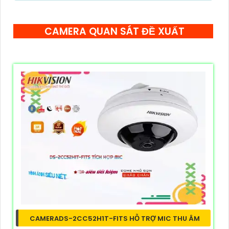
CAMERA QUAN SÁT ĐỀ XUẤT
CAMERADS-2CC52H1T-FITS HỖ TRỢ MIC THU ÂM