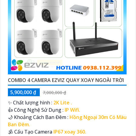
COMBO 4 CAMERA EZVIZ QUAY XOAY NGOÀI TRỜI
5,900,000 ₫
7,000,000 ₫
✨ Chất lượng hình :
2K Lite .
👍 Công Nghệ Sử Dụng :
IP Wifi.
🌙 Khoảng Cách Ban Đêm :
Hồng Ngoại 30m Có Màu
Ban Ðêm.
🕉️ Cấu Tạo Camera
IP67 xoay 360.