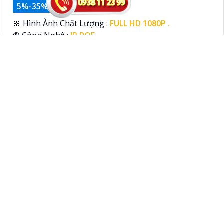
5%-35%
🔆 Hình Ành Chất Lượng :
FULL HD 1080P .
®️ Công Nghệ :
IP POE.
🌔 Video Ban Đêm :
Hồng Ngoại 200m Hồng Ngoại
Smart IR.
🎲 Loại Camera
IP67 xoay 360.
️✤ Tích Hợp :
Xoay Zoom.
Xem các gói khác
Cloud keyword: lắp camera quận 6, camera quan sát
quận 6, lắp đặt camera quận 6, lắp camera wifi quận
6,camera quan sát quận 6 giá rẻ
Công Ty TNHH TM-DV An Thành
Phát