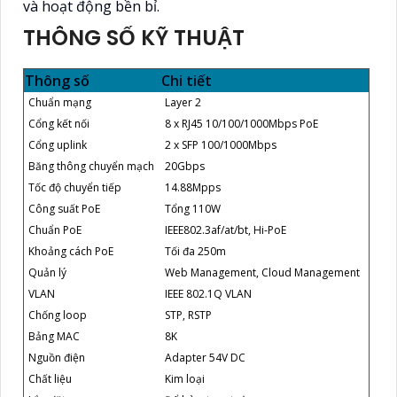
và hoạt động bền bỉ.
THÔNG SỐ KỸ THUẬT
Thông số
Chi tiết
Chuẩn mạng
Layer 2
Cổng kết nối
8 x RJ45 10/100/1000Mbps PoE
Cổng uplink
2 x SFP 100/1000Mbps
Băng thông chuyển mạch
20Gbps
Tốc độ chuyển tiếp
14.88Mpps
Công suất PoE
Tổng 110W
Chuẩn PoE
IEEE802.3af/at/bt, Hi-PoE
Khoảng cách PoE
Tối đa 250m
Quản lý
Web Management, Cloud Management
VLAN
IEEE 802.1Q VLAN
Chống loop
STP, RSTP
Bảng MAC
8K
Nguồn điện
Adapter 54V DC
Chất liệu
Kim loại