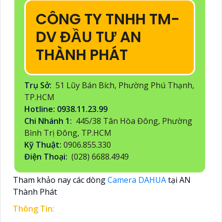
CÔNG TY TNHH TM-
DV ĐẦU TƯ AN
THÀNH PHÁT
Trụ Sở:
51 Lũy Bán Bích, Phường Phú Thạnh,
TP.HCM
Hotline: 0938.11.23.99
Chi Nhánh 1:
445/38 Tân Hòa Đông, Phường
Bình Trị Đông, TP.HCM
Kỹ Thuật:
0906.855.330
Điện Thoại:
(028) 6688.4949
Tham khảo nay các dòng
Camera DAHUA
tại AN
Thành Phát
Thông Tin: