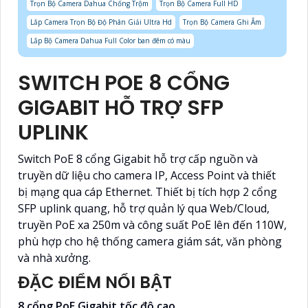
Trọn Bộ Camera Dahua Chống Trộm
Trọn Bộ Camera Full HD
Lắp Camera Trọn Bộ Độ Phân Giải Ultra Hd
Trọn Bộ Camera Ghi Âm
Lắp Bộ Camera Dahua Full Color ban đêm có màu
SWITCH POE 8 CỔNG
GIGABIT HỖ TRỢ SFP
UPLINK
Switch PoE 8 cổng Gigabit hỗ trợ cấp nguồn và
truyền dữ liệu cho camera IP, Access Point và thiết
bị mạng qua cáp Ethernet. Thiết bị tích hợp 2 cổng
SFP uplink quang, hỗ trợ quản lý qua Web/Cloud,
truyền PoE xa 250m và công suất PoE lên đến 110W,
phù hợp cho hệ thống camera giám sát, văn phòng
và nhà xưởng.
ĐẶC ĐIỂM NỔI BẬT
8 cổng PoE Gigabit tốc độ cao