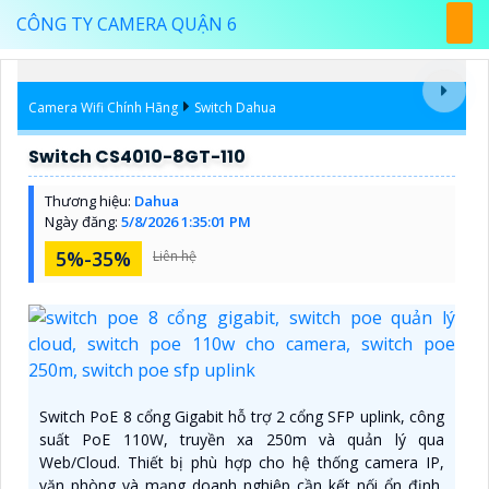
CÔNG TY CAMERA QUẬN 6
Camera Wifi Chính Hãng
Switch Dahua
Switch CS4010-8GT-110
Thương hiệu:
Dahua
Ngày đăng:
5/8/2026 1:35:01 PM
5%-35%
Liên hệ
Switch PoE 8 cổng Gigabit hỗ trợ 2 cổng SFP uplink, công
suất PoE 110W, truyền xa 250m và quản lý qua
Web/Cloud. Thiết bị phù hợp cho hệ thống camera IP,
văn phòng và mạng doanh nghiệp cần kết nối ổn định,