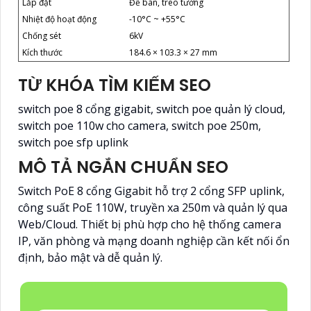
Lắp đặt
Để bàn, treo tường
Nhiệt độ hoạt động
-10°C ~ +55°C
Chống sét
6kV
Kích thước
184.6 × 103.3 × 27 mm
TỪ KHÓA TÌM KIẾM SEO
switch poe 8 cổng gigabit, switch poe quản lý cloud,
switch poe 110w cho camera, switch poe 250m,
switch poe sfp uplink
MÔ TẢ NGẮN CHUẨN SEO
Switch PoE 8 cổng Gigabit hỗ trợ 2 cổng SFP uplink,
công suất PoE 110W, truyền xa 250m và quản lý qua
Web/Cloud. Thiết bị phù hợp cho hệ thống camera
IP, văn phòng và mạng doanh nghiệp cần kết nối ổn
định, bảo mật và dễ quản lý.