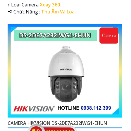
↕️ Loại Camera
Xoay 360.
️📢 Chức Năng :
Thu Âm Và Loa.
CAMERA HIKVISION DS-2DE7A232IWG1-EHUN