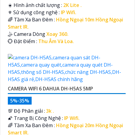
☀️ Hình ảnh chất lượng :
2K Lite .
⚜️ Sử dụng công nghệ :
IP Wifi.
🌈 Tầm Xa Ban Đêm :
Hồng Ngoại 10m Hồng Ngoại
Smart IR.
🤹 Camera Dòng
Xoay 360.
️💮 Đặt Điểm :
Thu Âm Và Loa.
CAMERA WIFI 6 DAHUA DH-H5AS 5MP
5%-35%
💯 Độ Phân giải :
3k .
🌠 Trang Bị Công Nghệ :
IP Wifi.
🌈 Tầm Xa Ban Đêm :
Hồng Ngoại 20m Hồng Ngoại
Smart IR.