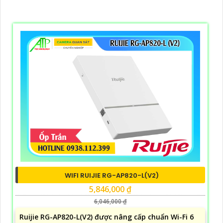
WIFI RUIJIE RG-AP820-L(V2)
5,846,000 ₫
6,046,000 ₫
Ruijie RG-AP820-L(V2) được nâng cấp chuẩn Wi-Fi 6