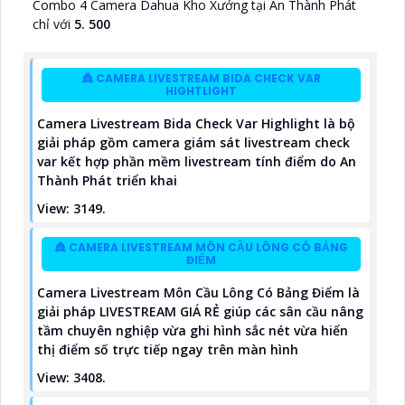
Combo 4 Camera Dahua Kho Xưởng tại An Thành Phát
chỉ với
5. 500
👸 CAMERA LIVESTREAM BIDA CHECK VAR
HIGHTLIGHT
Camera Livestream Bida Check Var Highlight là bộ
giải pháp gồm camera giám sát livestream check
var kết hợp phần mềm livestream tính điểm do An
Thành Phát triển khai
View: 3149.
👸 CAMERA LIVESTREAM MÔN CẦU LÔNG CÓ BẢNG
ĐIỂM
Camera Livestream Môn Cầu Lông Có Bảng Điểm là
giải pháp
LIVESTREAM GIÁ RẺ
giúp các sân cầu nâng
tầm chuyên nghiệp vừa ghi hình sắc nét vừa hiển
thị điểm số trực tiếp ngay trên màn hình
View: 3408.