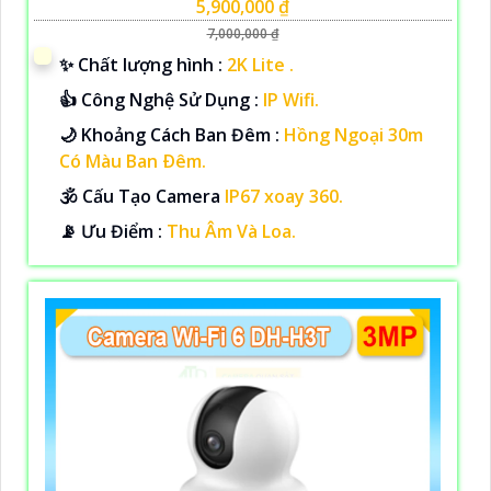
5,900,000 ₫
7,000,000 ₫
✨ Chất lượng hình :
2K Lite .
👍 Công Nghệ Sử Dụng :
IP Wifi.
🌙 Khoảng Cách Ban Đêm :
Hồng Ngoại 30m
Có Màu Ban Ðêm.
🕉️ Cấu Tạo Camera
IP67 xoay 360.
️📡 Ưu Điểm :
Thu Âm Và Loa.