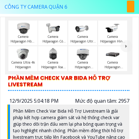
CÔNG TY CAMERA QUẬN 6
Camera
Camera
Camera
Camera
Hdparagon Hồng
Hdparagon Có
Hdparagon Ultra
Hdparagon Hình
Ngoại
Màu Ban Đêm
2K
Ảnh 4K
Camera Ultra 4k
Camera
Camera
Camera
Hdparagon
Hdparagon Xoay
Hdparagon
Hdparagon
360 Độ
Starlight
Starlight
PHẦN MỀM CHECK VAR BIDA HỖ TRỢ
LIVESTREAM
12/9/2025 5:04:18 PM
Mức độ quan tâm: 2957
Phần Mềm Check Var Bida Hỗ Trợ Livestream là giải
pháp kết hợp camera giám sát và hệ thống check var
giúp theo dõi trận đấu xem lại pha bóng quan trọng và
tạo highlight nhanh chóng. Phần mềm đồng thời hỗ trợ
livestream trực tiếp lên Facebook và YouTube nâng cao