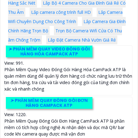
Hàng Sắc Nét
Lắp Bộ 4 Camera Cho Gia Đình Giá Rẻ Có
Thu Âm
Lắp camera công trình full HD
Lắp Camera
Wifi Chuyên Dụng Cho Công Trình
Lắp Camera Gia Đình
Chính Hãng Trọn Bộ
Trọn Bộ Camera Wifi Cửa Có Thu
âm Chống Trộm
Lắp Đặt Camera Nhà Vườn Giá Rẻ
➤
PHẦN MỀM QUAY VIDEO ĐÓNG GÓI
HÀNG HÓA CAMPACK ATP
View: 991.
Phần Mềm Quay Video Đóng Gói Hàng Hóa CamPack ATP là
quàn mềm dùng để quản lý đơn hàng có chức năng lưu trữ thôn
tin đơn hàng, tra cứu và tải video đóng gói của từng đơn chính
xác và nhanh chóng
➤
PHẦN MỀM QUAY ĐÓNG GÓI ĐƠN
HÀNG CAMPACK ATP
View: 1220.
Phần Mềm Quay Đóng Gói Đơn Hàng CamPack ATP là phần
mềm có tích hợp công nghệ Ai nhận diện và dọc mã QR/ bar
code khi camera quay được mã vận đơn