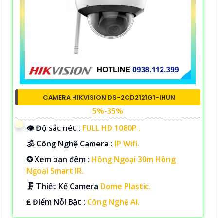
CAMERA HIKVISION DS-2CD2121G1-IHUN
5%-35%
👁 Độ sắc nét :
FULL HD 1080P .
🕉️ Công Nghệ Camera :
IP Wifi.
✪ Xem ban đêm :
Hồng Ngoại 30m Hồng
Ngoại Smart IR.
🗜️ Thiết Kế Camera
Dome Plastic.
️₤ Điểm Nỗi Bật :
Công Nghệ AI.