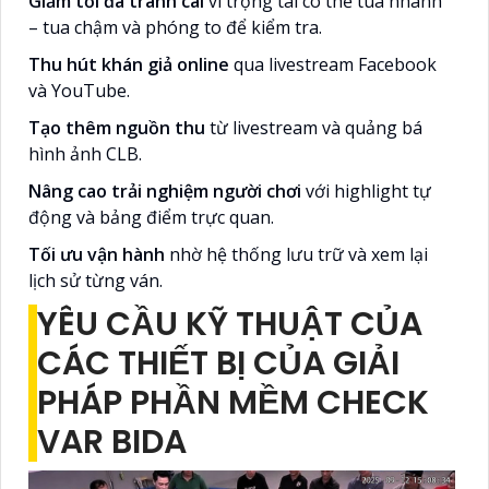
Giảm tối đa tranh cãi
vì trọng tài có thể tua nhanh
– tua chậm và phóng to để kiểm tra.
Thu hút khán giả online
qua livestream Facebook
và YouTube.
Tạo thêm nguồn thu
từ livestream và quảng bá
hình ảnh CLB.
Nâng cao trải nghiệm người chơi
với highlight tự
động và bảng điểm trực quan.
Tối ưu vận hành
nhờ hệ thống lưu trữ và xem lại
lịch sử từng ván.
YÊU CẦU KỸ THUẬT CỦA
CÁC THIẾT BỊ CỦA GIẢI
PHÁP PHẦN MỀM CHECK
VAR BIDA