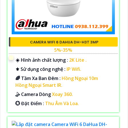
CAMERA WIFI 6 DAHUA DH-H3T 3MP
5%-35%
☀️ Hình ảnh chất lượng :
2K Lite .
⚜️ Sử dụng công nghệ :
IP Wifi.
🌈 Tầm Xa Ban Đêm :
Hồng Ngoại 10m
Hồng Ngoại Smart IR.
🤹 Camera Dòng
Xoay 360.
️💮 Đặt Điểm :
Thu Âm Và Loa.