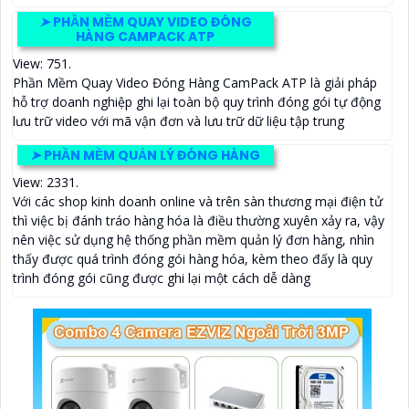
➤
PHẦN MỀM QUAY VIDEO ĐÓNG
HÀNG CAMPACK ATP
View: 751.
Phần Mềm Quay Video Đóng Hàng CamPack ATP là giải pháp
hỗ trợ doanh nghiệp ghi lại toàn bộ quy trình đóng gói tự động
lưu trữ video với mã vận đơn và lưu trữ dữ liệu tập trung
➤
PHẦN MỀM QUẢN LÝ ĐÓNG HÀNG
View: 2331.
Với các shop kinh doanh online và trên sàn thương mại điện tử
thì việc bị đánh tráo hàng hóa là điều thường xuyên xảy ra, vậy
nên việc sử dụng hệ thống phần mềm quản lý đơn hàng, nhìn
thấy được quá trình đóng gói hàng hóa, kèm theo đấy là quy
trình đóng gói cũng được ghi lại một cách dễ dàng