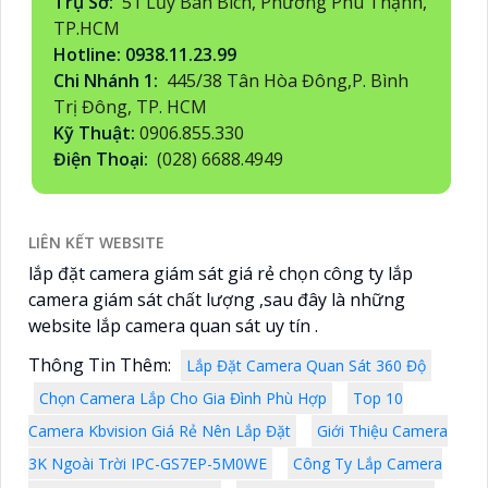
Trụ Sở:
51 Lũy Bán Bích, Phường Phú Thạnh,
TP.HCM
Hotline: 0938.11.23.99
Chi Nhánh 1:
445/38 Tân Hòa Đông,P. Bình
Trị Đông, TP. HCM
Kỹ Thuật:
0906.855.330
Điện Thoại:
(028) 6688.4949
LIÊN KẾT WEBSITE
lắp đặt camera giám sát giá rẻ chọn công ty lắp
camera giám sát chất lượng ,sau đây là những
website lắp camera quan sát uy tín .
Thông Tin Thêm:
Lắp Đặt Camera Quan Sát 360 Độ
Chọn Camera Lắp Cho Gia Đình Phù Hợp
Top 10
Camera Kbvision Giá Rẻ Nên Lắp Đặt
Giới Thiệu Camera
3K Ngoài Trời IPC-GS7EP-5M0WE
Công Ty Lắp Camera