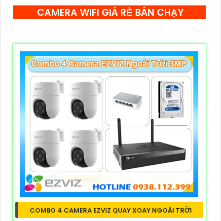
CAMERA WIFI GIÁ RẺ BÁN CHẠY
COMBO 4 CAMERA EZVIZ QUAY XOAY NGOÀI TRỜI