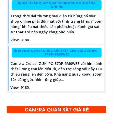
👸 GIẢI PHÁP QUAY QUÁ TRÌNH ĐÓNG GÓI HÀNG
ONLINE
Trong thời đại thương mại điện tử bùng nổ việc
shop online phải đối mặt với tình trạng khách “bom
hàng” khiếu nại thiếu sản phẩm,hoặc đánh giá sai
sự thật trở nên ngày càng phổ biến
View: 3184.
👸 REVIEW CAMERA ỐNG KÍNH KÉP CRUISER Z 3K IPC-
S7DP-5M0WEZ
Camera Cruiser Z 3K IPC-S7DP-5M0WEZ với hình ảnh
chất lượng cao lên đến 3k, đèn trợ sáng với dãy LED
chiếu sáng lên đến 56m. Khả năng quay xoay, zoom
12x cùng góc nhìn rộng giúp...
View: 9185.
CAMERA QUAN SÁT GIÁ RẺ