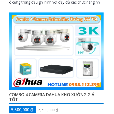
ổ cứng trong đầu ghi hình với đầy đủ các chưc năng như
AI Phát hiện chuyển động, đàm thoại âm thanh 2 chiều
và giám sát có màu vào ban đêm
COMBO 4 CAMERA DAHUA KHO XƯỞNG GIÁ
TỐT
5,500,000 ₫
6,500,000 ₫