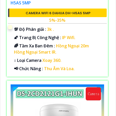
CAMERA WIFI 6 DAHUA DH-H5AS 5MP
5%-35%
💯 Độ Phân giải :
3k .
🌠 Trang Bị Công Nghệ :
IP Wifi.
🌈 Tầm Xa Ban Đêm :
Hồng Ngoại 20m
Hồng Ngoại Smart IR.
↕️ Loại Camera
Xoay 360.
️📢 Chức Năng :
Thu Âm Và Loa.