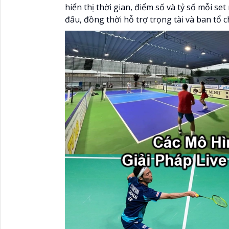
hiển thị thời gian, điểm số và tỷ số mỗi se
đấu, đồng thời hỗ trợ trọng tài và ban tổ 