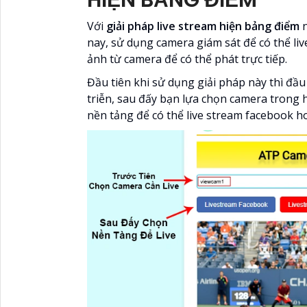
HIỆN BẰNG ĐIỂM
Với
giải pháp live stream hiện bảng điểm
n
nay, sử dụng camera giám sát để có thể liv
ảnh từ camera để có thể phát trực tiếp.
Đầu tiên khi sử dụng giải pháp này thì đầ
triễn, sau đấy bạn lựa chọn camera trong h
nền tảng để có thể live stream facebook hoặ