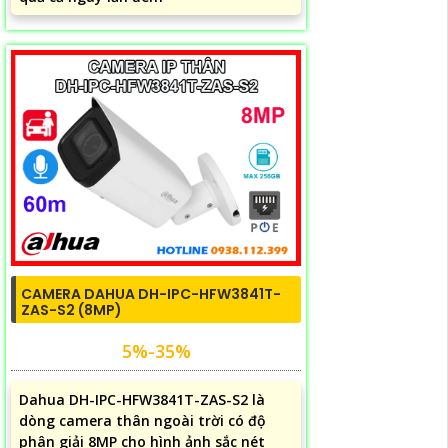
CAMERA DAHUA DH-IPC-HFW3841T-
ZAS-S2 (8MP)
5%-35%
Dahua DH-IPC-HFW3841T-ZAS-S2 là
dòng camera thân ngoài trời có độ
phân giải 8MP cho hình ảnh sắc nét