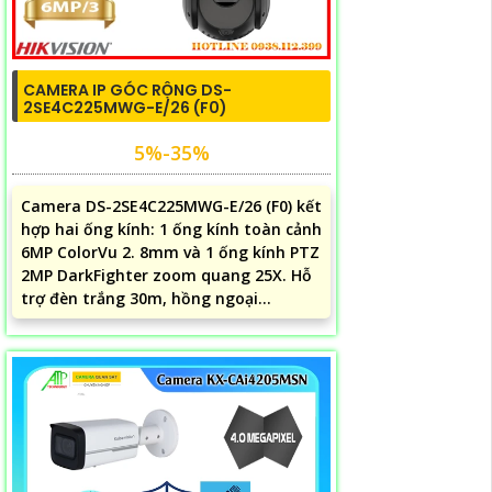
CAMERA IP GÓC RỘNG DS-
2SE4C225MWG-E/26 (F0)
5%-35%
Camera DS-2SE4C225MWG-E/26 (F0) kết
hợp hai ống kính: 1 ống kính toàn cảnh
6MP ColorVu 2. 8mm và 1 ống kính PTZ
2MP DarkFighter zoom quang 25X. Hỗ
trợ đèn trắng 30m, hồng ngoại...