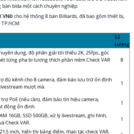
ng bàn bida một cách chuyên nghiệp.
X VNĐ
cho hệ thống 8 bàn Billiards, đã bao gồm thiết bị,
i TP.HCM.
Số
Lượng
uyên dụng, độ phân giải tối thiểu 2K, 25fps, góc
 nét từng pha bi tương thích phần mềm Check VAR
8
 trợ đủ kênh cho 8 camera, đảm bảo lưu trữ ổn định
1
 livestream mượt mà.
 trợ PoE (nếu cần), đảm bảo tín hiệu camera,
1
ạt động ổn định.
RAM 16GB, SSD 500GB, xử lý livestream, ghi hình,
1
à Check VAR.
.5 inch, hiển thị bảng điểm, thao tác check VAR,