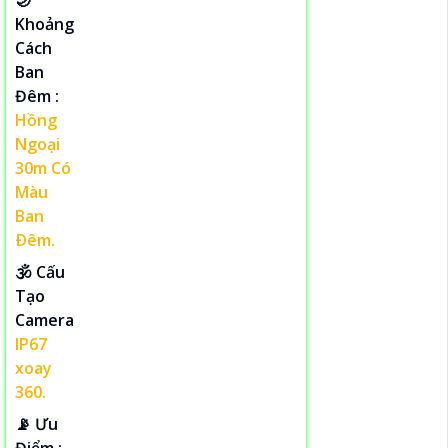
Khoảng
Cách
Ban
Đêm :
Hồng
Ngoại
30m Có
Màu
Ban
Ðêm.
🕉️ Cấu
Tạo
Camera
IP67
xoay
360.
️📡 Ưu
Điểm :