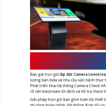
BÁO GIÁ TRỌN GÓI L
BÀN BILLIARDS
Báo giá trọn gói
lắp đặt Camera Livestream
lượng bàn bida và nhu cầu vận hành thực 
Phát triển khai hệ thống Camera Check VA
rõ nét livestream ổn định và hỗ trợ check V
Giải pháp trọn gói bao gồm toàn bộ thiết 
thi công hoàn chỉnh. Hệ thống được tối ưu