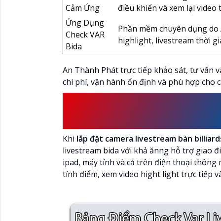
Cảm Ứng
điều khiển và xem lại video 
Ứng Dụng
Phần mềm chuyên dụng do An
Check VAR
highlight, livestream thời gia
Bida
An Thành Phát trực tiếp khảo sát, tư vấn 
chi phí, vận hành ổn định và phù hợp cho 
CAMERA LIVESTREAM 
BẢNG ĐIỂM CHECK V
Khi
lắp đặt camera livestream bàn billiar
livestream bida với khả ănng hỗ trợ giao đ
ipad, máy tính và cả trên điện thoại thông
tính điểm, xem video hight light trực tiếp