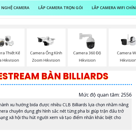
 NGHỆ CAMERA
LẮP CAMERA TRỌN GÓI
LẮP CAMERA WIFI CHÍ
Camera Wi
ra Thiết Kế
Camera Ống Kính
Camera 360 Độ
Hikvisio
 Hikvision
Zoom Hikvision
Hikvision
ESTREAM BÀN BILLIARDS
Mức độ quan tâm: 2556
thành xu hướng bida được nhiều CLB Billiards lựa chọn nhằm nâng
amera chuyên dụng ghi hình sắc nét từng pha bi giúp trận đấu trở
 mạng xã hội thu hút người xem và tạo điểm nhấn khác biệt cho