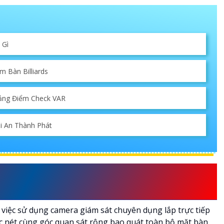
 Gì
m Bàn Billiards
Bảng Điểm Check VAR
ại An Thành Phát
STREAM BÀN BILLIARDS LÀ GÌ
 việc sử dụng camera giám sát chuyên dụng lắp trực tiếp
ắc nét cùng góc quan sát rộng bao quát toàn bộ mặt bàn