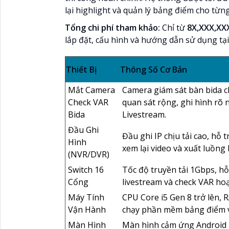
lại highlight và quản lý bảng điểm cho từ
Tổng chi phí tham khảo:
Chỉ từ
8X,XXX,XX
lắp đặt, cấu hình và hướng dẫn sử dụng tạ
Thiết Bị
Thông Số Cơ Bản
Mắt Camera
Camera giám sát bàn bida ch
Check VAR
quan sát rộng, ghi hình rõ
Bida
Livestream.
Đầu Ghi
Đầu ghi IP chịu tải cao, hỗ
Hình
xem lại video và xuất luồng
(NVR/DVR)
Switch 16
Tốc độ truyền tải 1Gbps, hỗ
Cổng
livestream và check VAR ho
Máy Tính
CPU Core i5 Gen 8 trở lên, 
Vận Hành
chạy phần mềm bảng điểm v
Màn Hình
Màn hình cảm ứng Android 21