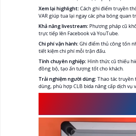
Xem lại highlight:
Cách ghi điểm truyền th
VAR giúp tua lại ngay các pha bóng quan t
Khả năng livestream:
Phương pháp cũ khôn
trực tiếp lên Facebook và YouTube.
Chi phí vận hành:
Ghi điểm thủ công tốn nh
tiết kiệm chi phí mỗi trận đấu.
Tính chuyên nghiệp:
Hình thức cũ thiếu hi
đồng bộ, tạo ấn tượng tốt cho khách.
Trải nghiệm người dùng:
Thao tác truyền 
dùng, phù hợp CLB bida nâng cấp dịch vụ và
LẮP ĐẶT CAMERA LIVE
AN THÀNH PHÁT