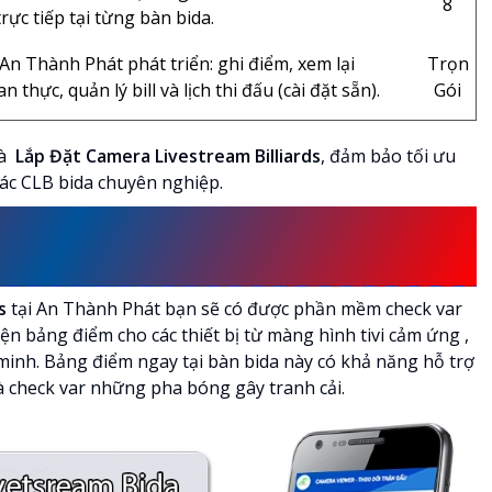
8
trực tiếp tại từng bàn bida.
 Thành Phát phát triển: ghi điểm, xem lại
Trọn
n thực, quản lý bill và lịch thi đấu (cài đặt sẵn).
Gói
và
Lắp Đặt Camera Livestream Billiards
, đảm bảo tối ưu
các CLB bida chuyên nghiệp.
BÀN BILLIARDS KẾT HỢP
AR
ds
tại An Thành Phát bạn sẽ có được phần mềm check var
iện bảng điểm cho các thiết bị từ màng hình tivi cảm ứng ,
 minh. Bảng điểm ngay tại bàn bida này có khả năng hỗ trợ
 và check var những pha bóng gây tranh cải.