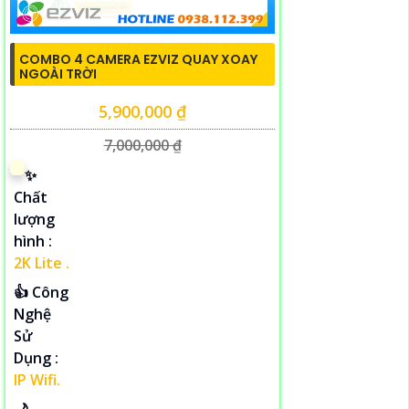
COMBO 4 CAMERA EZVIZ QUAY XOAY
NGOÀI TRỜI
5,900,000 ₫
7,000,000 ₫
✨
Chất
lượng
hình :
2K Lite .
👍 Công
Nghệ
Sử
Dụng :
IP Wifi.
🌙