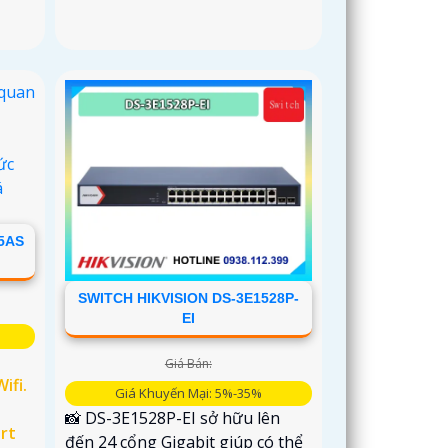
5AS
SWITCH HIKVISION DS-3E1528P-
EI
Giá Bán:
Wifi.
Giá Khuyến Mại: 5%-35%
📸 DS-3E1528P-EI sở hữu lên
rt
đến 24 cổng Gigabit giúp có thể