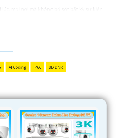
lúc, mọi nơi mà không bỏ sót bất kỳ sự kiện
nh camera theo ý muốn.
nh báo chuyển động, quan sát đa hướng,
với đại diện kinh doanh của hãng hoặc đến các
e
AI Coding
IP66
3D DNR
h mua sản phẩm phù hợp. Nếu có bất kỳ thắc