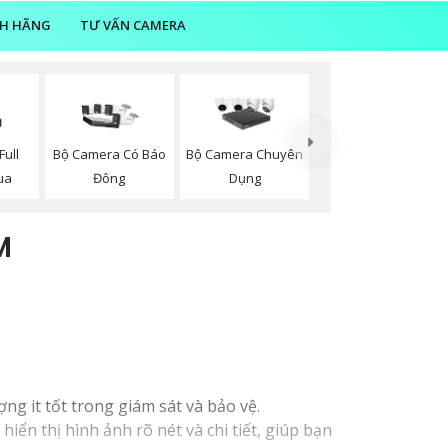
NH HÃNG
TƯ VẤN CAMERA
ull
Bộ Camera Có Báo
Bộ Camera Chuyên
ua
Đông
Dụng
M
g it tốt trong giám sát và bảo vệ.
hiển thị hình ảnh rõ nét và chi tiết, giúp bạn