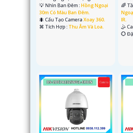
💡 Nhìn Ban Đêm :
Hồng Ngoại
🌈 T
30m Có Màu Ban Ðêm.
Ngoạ
🐜 Cấu Tạo Camera
Xoay 360.
IR.
️⌘ Tích Hợp :
Thu Âm Và Loa.
🤹 C
️💮 Đ