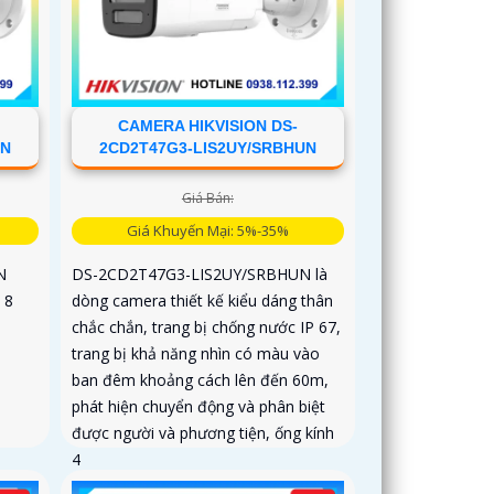
CAMERA HIKVISION DS-
UN
2CD2T47G3-LIS2UY/SRBHUN
Giá Bán:
Giá Khuyến Mại: 5%-35%
N
DS-2CD2T47G3-LIS2UY/SRBHUN là
 8
dòng camera thiết kế kiểu dáng thân
chắc chắn, trang bị chống nước IP 67,
trang bị khả năng nhìn có màu vào
ban đêm khoảng cách lên đến 60m,
phát hiện chuyển động và phân biệt
được người và phương tiện, ống kính
4