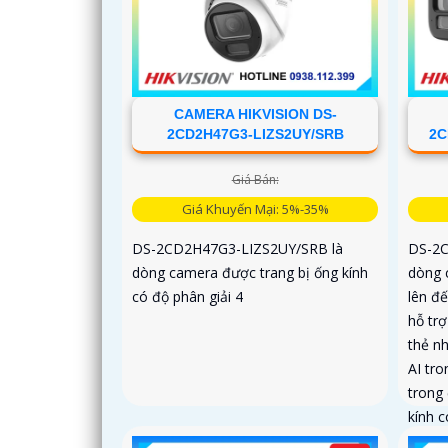
CAMERA HIKVISION DS-
2CD2H47G3-LIZS2UY/SRB
2C
Giá Bán:
Giá Khuyến Mại: 5%-35%
DS-2CD2H47G3-LIZS2UY/SRB là
DS-2
dòng camera được trang bị ống kính
dòng 
có độ phân giải 4
lên đế
hỗ tr
thẻ n
AI tr
trong
kính c