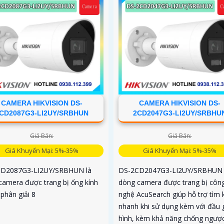
CAMERA HIKVISION DS-
CAMERA HIKVISION DS-
CD2087G3-LI2UY/SRBHUN
2CD2047G3-LI2UY/SRBHU
Giá Bán:
Giá Bán:
Giá Khuyến Mại: 5%-35%
Giá Khuyến Mại: 5%-35%
CD2087G3-LI2UY/SRBHUN là
DS-2CD2047G3-LI2UY/SRBHUN 
camera được trang bị ống kính
dòng camera được trang bị côn
phân giải 8
nghệ AcuSearch giúp hỗ trợ tìm 
nhanh khi sử dụng kèm với đầu 
hình, kèm khả năng chống ngượ