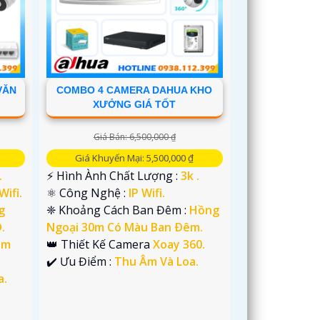
VĂN
COMBO 4 CAMERA DAHUA KHO
XƯỞNG GIÁ TỐT
Giá Bán: 6,500,000 ₫
Giá Khuyến Mại: 5,500,000 ₫
.
️⚡ Hình Ành Chất Lượng :
3k .
Wifi.
⚛️ Công Nghệ :
IP Wifi.
g
❈ Khoảng Cách Ban Đêm :
Hồng
.
Ngoại 30m Có Màu Ban Ðêm.
im
👑 Thiết Kế Camera
Xoay 360.
️✔️ Ưu Điểm :
Thu Âm Và Loa.
a.