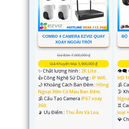
'
COMBO 4 CAMERA EZVIZ QUAY
BỘ 
XOAY NGOÀI TRỜI
Giá Bán: 7,000,000 ₫
Giá Khuyến Mại: 5,900,000 ₫
✨ Chất lượng hình :
2K Lite .
👁️‍
👍 Công Nghệ Sử Dụng :
IP Wifi.
HD 1
🌙 Khoảng Cách Ban Đêm :
Hồng
🕉️ 
Ngoại 30m Có Màu Ban Ðêm.
🌛 Kh
🕉️ Cấu Tạo Camera
IP67 xoay
Ngoạ
360.
♊ Ca
️📡 Ưu Điểm :
Thu Âm Và Loa.
loại 
️💎 C