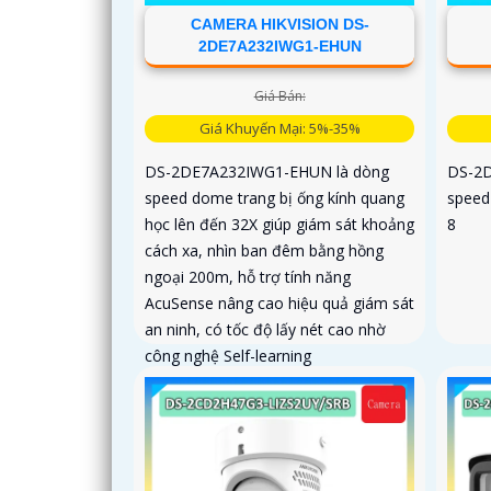
CAMERA HIKVISION DS-
2DE7A232IWG1-EHUN
Giá Bán:
Giá Khuyến Mại: 5%-35%
DS-2DE7A232IWG1-EHUN là dòng
DS-2D
speed dome trang bị ống kính quang
speed
học lên đến 32X giúp giám sát khoảng
8
cách xa, nhìn ban đêm bằng hồng
ngoại 200m, hỗ trợ tính năng
AcuSense nâng cao hiệu quả giám sát
an ninh, có tốc độ lấy nét cao nhờ
công nghệ Self-learning