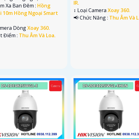
IR.
ầm Xa Ban Đêm :
Hồng
↕️ Loại Camera
Xoay 360.
i 10m Hồng Ngoại Smart
️📢 Chức Năng :
Thu Âm Và L
amera Dòng
Xoay 360.
ặt Điểm :
Thu Âm Và Loa.