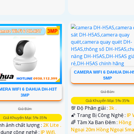
CAMERA WIFI 6 DAHUA DH-H
5MP
MERA WIFI 6 DAHUA DH-H3T
Giá Bán:
3MP
Giá Khuyến Mại: 5%-35%
💯 Độ Phân giải :
3k .
Giá Bán:
🌠 Trang Bị Công Nghệ :
IP 
Giá Khuyến Mại: 5%-35%
🌈 Tầm Xa Ban Đêm :
Hồng
nh ảnh chất lượng :
2K Lite .
Ngoại 20m Hồng Ngoại Sma
ử dụng công nghệ :
IP Wifi.