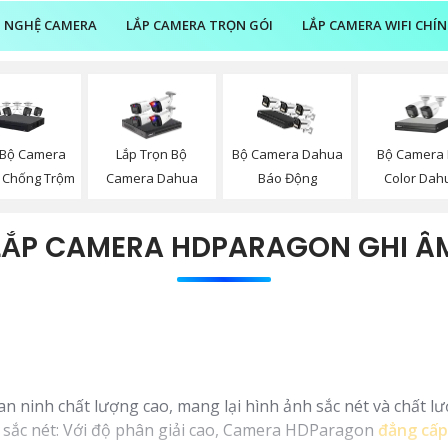
 NGHỆ CAMERA
LẮP CAMERA TRỌN GÓI
LẮP CAMERA WIFI CHÍ
 Bộ Camera
Bộ Camera F
Lắp Trọn Bộ
Bộ Camera Dahua
 Chống Trộm
Color Dah
Camera Dahua
Báo Động
LẮP CAMERA HDPARAGON GHI Â
inh chất lượng cao, mang lại hình ảnh sắc nét và chất lượn
 sắc nét: Với độ phân giải cao, Camera HDParagon
đẳng cấp