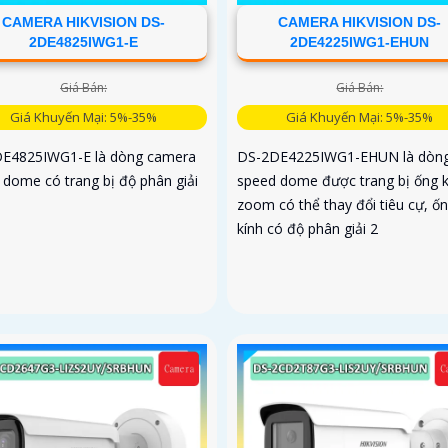
CAMERA HIKVISION DS-
CAMERA HIKVISION DS-
2DE4825IWG1-E
2DE4225IWG1-EHUN
Giá Bán:
Giá Bán:
Giá Khuyến Mại: 5%-35%
Giá Khuyến Mại: 5%-35%
E4825IWG1-E là dòng camera
DS-2DE4225IWG1-EHUN là dòn
 dome có trang bị độ phân giải
speed dome được trang bị ống k
zoom có thể thay đổi tiêu cự, ố
kính có độ phân giải 2