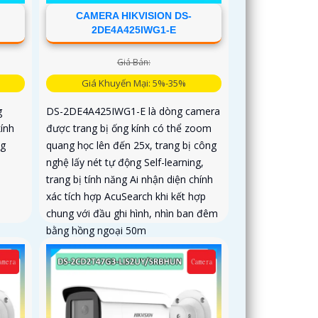
CAMERA HIKVISION DS-
2DE4A425IWG1-E
Giá Bán:
Giá Khuyến Mại: 5%-35%
g
DS-2DE4A425IWG1-E là dòng camera
ính
được trang bị ống kính có thể zoom
ng
quang học lên đến 25x, trang bị công
nghệ lấy nét tự động Self-learning,
trang bị tính năng Ai nhận diện chính
xác tích hợp AcuSearch khi kết hợp
chung với đầu ghi hình, nhìn ban đêm
bằng hồng ngoại 50m