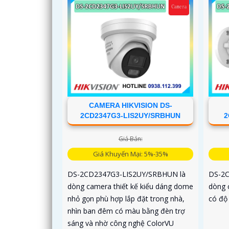
CAMERA HIKVISION DS-
2CD2347G3-LIS2UY/SRBHUN
2
Giá Bán:
Giá Khuyến Mại: 5%-35%
DS-2CD2347G3-LIS2UY/SRBHUN là
DS-2
dòng camera thiết kế kiểu dáng dome
dòng 
nhỏ gọn phù hợp lắp đặt trong nhà,
có độ 
nhìn ban đêm có màu bằng đèn trợ
sáng và nhờ công nghệ ColorVU