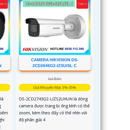
CAMERA HIKVISION DS-
N
2CD2646G2-IZSU/SL C
Giá Bán:
Giá Khuyến Mại: 5%-35%
là
DS-2CD2743G2-LIZS2UHUN là dòng
g
camera được trang bị ống kính có thể
kiếm
zoom, kèm theo đấy có thể nhìn với
ghi
độ phân giải 4
c