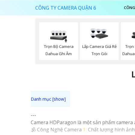
CÔNG TY CAMERA QUẬN 6
CÔNG
Trọn Bộ Camera
Trọn
Lắp Camera Giá Rẻ
Dahua Ghi Âm
Dahua
Trọn Gói
---
Camera HDParagon là một sản phẩm camera an n
🕉️ Công Nghệ Camera
1:
Chất lượng hình ảnh