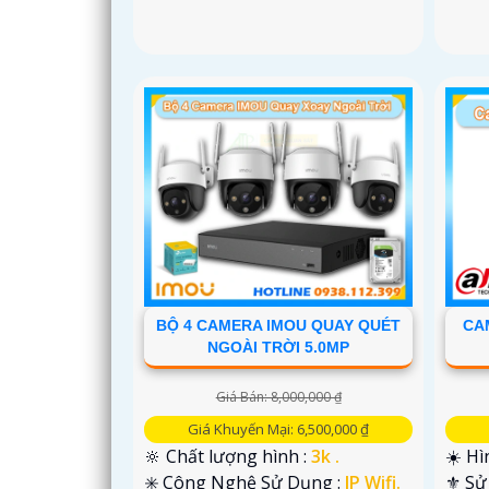
BỘ 4 CAMERA IMOU QUAY QUÉT
CA
NGOÀI TRỜI 5.0MP
Giá Bán: 8,000,000 ₫
Giá Khuyến Mại: 6,500,000 ₫
🔆 Chất lượng hình :
3k .
☀️ Hì
✳️ Công Nghệ Sử Dụng :
IP Wifi.
⚜️ S