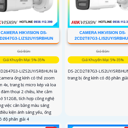
CAMERA HIKVISION DS-
CAMERA HIKVISION DS-
D2647G3-LIZS2UY/SRBHUN
2CD2T87G3-LIS2UY/SRBH
Giá Bán:
Giá Bán:
Giá Khuyến Mại: 5%-35%
Giá Khuyến Mại: 5%-35%
CD2647G3-LIZS2UY/SRBHUN là
DS-2CD2T87G3-LIS2UY/SRBHU
camera ống kính có thể zoom
trang bị ống kính có độ phân giải
n 4x, trang bị micro kép và loa
ợ đàm thoại 2 chiều, khe cắm
hớ 512GB, tích hợp công nghệ
ong việc cân bằng màu sáng
 điều kiện ánh sáng yếu, ống
ó độ phân giải 4