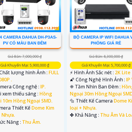
4 CAMERA DAHUA DH-P3AS-
BỘ CAMERA IP WIFI DAHUA 
PV CÓ MÀU BAN ĐÊM
PHÒNG GIÁ RẺ
Giá Bán: 7,000,000 ₫
Giá Bán: 8,300,000 ₫
Giá Khuyến Mại: 5,900,000 ₫
Giá Khuyến Mại: 5,700,000 ₫
 Chất lượng hình Ảnh :
FULL
️⚡ Hình Ảnh Sắc nét :
2K Lite 
080P .
🌠 Công Nghệ Hình Ảnh :
IP 
Camera Công nghệ :
IP.
❈ Tầm Nhìn Ban Đêm :
Hồn
i xem thiếu sáng :
Hồng
Ngoại 30m Hồng Ngoại SMD
i 10m Hồng Ngoại SMD.
🔩 Thiết Kế Camera
Dome K
mera Thiết Kế
Dome Kim
loại + Nhựa.
+ Nhựa.
️✤ Khả Năng :
Thu Âm Và Lo
hức Năng :
Thu Âm.