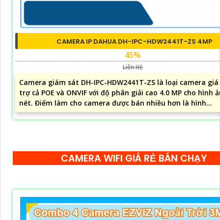
CAMERA IP DAHUA DH-IPC-HDW2441T-ZS 4MP
45%
Liên Hệ
Camera giám sát DH-IPC-HDW2441T-ZS là loại camera giá 
trợ cả POE và ONVIF với độ phân giải cao 4.0 MP cho hình ả
nét. Điểm làm cho camera được bán nhiều hơn là hình...
CAMERA WIFI GIÁ RẺ BÁN CHẠY