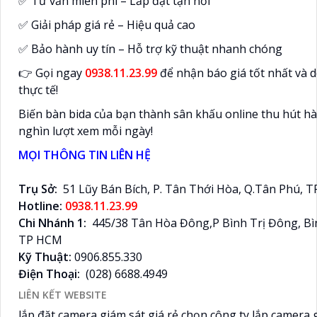
✅ Tư vấn miễn phí – Lắp đặt tận nơi
✅ Giải pháp giá rẻ – Hiệu quả cao
✅ Bảo hành uy tín – Hỗ trợ kỹ thuật nhanh chóng
👉 Gọi ngay
0938.11.23.99
để nhận báo giá tốt nhất và 
thực tế!
Biến bàn bida của bạn thành sân khấu online thu hút h
nghìn lượt xem mỗi ngày!
MỌI THÔNG TIN LIÊN HỆ
Trụ Sở:
51 Lũy Bán Bích, P. Tân Thới Hòa, Q.Tân Phú,
Hotline:
0938.11.23.99
Chi Nhánh 1:
445/38 Tân Hòa Đông,P Bình Trị Đông, Bì
TP HCM
Kỹ Thuật:
0906.855.330
Điện Thoại:
(028) 6688.4949
LIÊN KẾT WEBSITE
lắp đặt camera giám sát giá rẻ chọn công ty lắp camera 