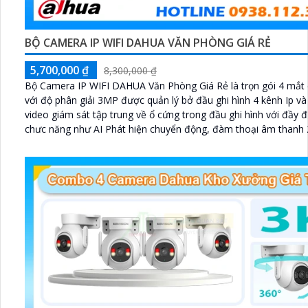
BỘ CAMERA IP WIFI DAHUA VĂN PHÒNG GIÁ RẺ
5,700,000 ₫
8,300,000 ₫
Bộ Camera IP WIFI DAHUA Văn Phòng Giá Rẻ là trọn gói 4 mắt
với độ phân giải 3MP được quản lý bở đầu ghi hình 4 kênh Ip và 
video giám sát tập trung về ổ cứng trong đầu ghi hình với đầy 
chưc năng như AI Phát hiện chuyển động, đàm thoại âm thanh 
và giám sát có màu vào ban đêm