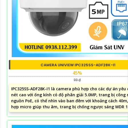
CAMERA UNIVIEW IPC325SS-ADF28K-I1
45%
00 ₫
IPC325SS-ADF28K-I1 là camera phù hợp cho các dự án yêu 
nét cao với ống kính có độ phân giải 5.0MP, trang bị công
nguồn PoE, có thể nhìn vào ban đêm với khoảng cách 40m,
hợp micro giúp thu âm, trang bị chống ngược sáng WDR 