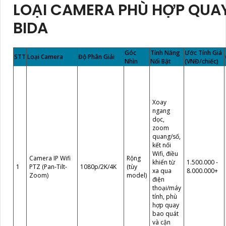
LOẠI CAMERA PHÙ HỢP QUA
BIDA
Góc
Tính Năng
Ước Tính Giá
STT
Loại Camera
Độ Phân Giải
Nhìn
Nổi Bật
(VNĐ/chiếc)
Xoay
ngang
dọc,
zoom
quang/số,
kết nối
Wifi, điều
Camera IP Wifi
Rộng
khiển từ
1.500.000 -
1
PTZ (Pan-Tilt-
1080p/2K/4K
(tùy
xa qua
8.000.000+
Zoom)
model)
điện
thoại/máy
tính, phù
hợp quay
bao quát
và cận