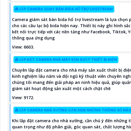
👸 LẮP CAMERA QUAY BÀN BIDA HỖ TRỢ LIVESTREAM
Camera giám sát bàn bida hổ trợ livestream là lựa chọn 
cho các câu lạc bộ bida hiện nay. Thiết bị này ghi hình sắc
kết nối trực tiếp với các nền tảng như Facebook, Tiktok,
thông qua ứng dụng
View: 6603.
👸 LẮP ĐẶT CAMERA NHÀ MÁY SẢN XUẤT THIẾT BỊ ĐIỆN
Chuyên lắp đặt camera cho nhà máy sản xuất thiết bị điện
kinh nghiệm lâu năm và đội ngũ kỹ thuật viên chuyên ngh
chúng tôi mang đến giải pháp an ninh hiệu quả, giúp quản
giám sát hoạt động sản xuất một cách chặt chẽ
View: 9172.
👸 LẮP CAMERA NHÀ XƯỞNG CẦN XEM NHỮNG THÔNG SỐ NÀ
Khi lắp đặt camera cho nhà xưởng, cần chú ý đến những 
quan trọng như độ phân giải, góc quan sát, chất lượng h