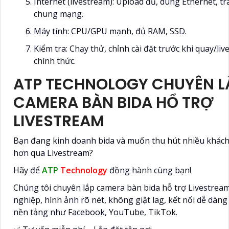
Internet (livestream): Upload đủ, dùng Ethernet, t
chung mạng.
Máy tính: CPU/GPU mạnh, đủ RAM, SSD.
Kiểm tra: Chạy thử, chỉnh cài đặt trước khi quay/li
chính thức.
ATP TECHNOLOGY CHUYÊN L
CAMERA BÀN BIDA HỔ TRỢ
LIVESTREAM
Bạn đang kinh doanh bida và muốn thu hút nhiều khác
hơn qua Livestream?
Hãy để
ATP
Technology
đồng hành cùng bạn!
Chúng tôi chuyên lắp camera bàn bida hỗ trợ Livestrea
nghiệp, hình ảnh rõ nét, không giật lag, kết nối dễ dàng
nền tảng như Facebook, YouTube, TikTok.