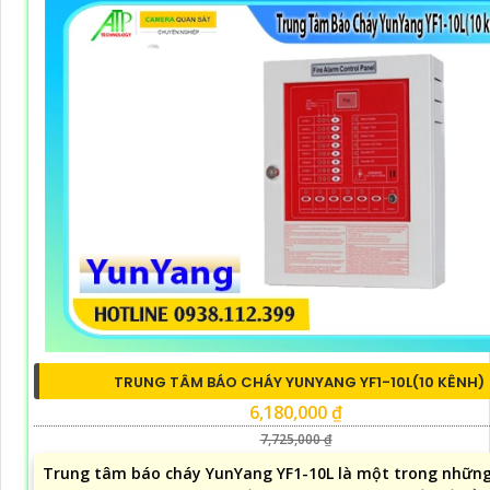
TRUNG TÂM BÁO CHÁY YUNYANG YF1-10L(10 KÊNH)
6,180,000 ₫
7,725,000 ₫
Trung tâm báo cháy YunYang YF1-10L là một trong những