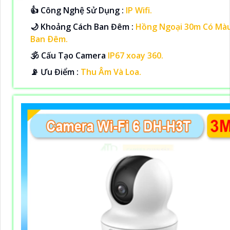
👍 Công Nghệ Sử Dụng :
IP Wifi.
🌙 Khoảng Cách Ban Đêm :
Hồng Ngoại 30m Có Mà
Ban Ðêm.
🕉️ Cấu Tạo Camera
IP67 xoay 360.
️📡 Ưu Điểm :
Thu Âm Và Loa.