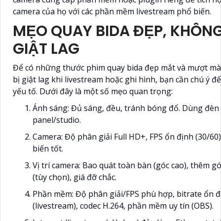
camera của họ với các phần mềm livestream phổ biến.
MẸO QUAY BIDA ĐẸP, KHÔN
GIẬT LAG
Để có những thước phim quay bida đẹp mắt và mượt mà
bị giật lag khi livestream hoặc ghi hình, bạn cần chú ý đ
yếu tố. Dưới đây là một số mẹo quan trọng:
Ánh sáng: Đủ sáng, đều, tránh bóng đổ. Dùng đèn
panel/studio.
Camera: Độ phân giải Full HD+, FPS ổn định (30/60)
biến tốt.
Vị trí camera: Bao quát toàn bàn (góc cao), thêm g
(tùy chọn), giá đỡ chắc.
Phần mềm: Độ phân giải/FPS phù hợp, bitrate ổn đ
(livestream), codec H.264, phần mềm uy tín (OBS).