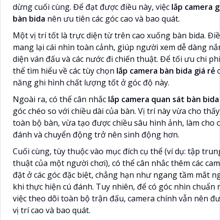
dừng cuối cùng. Để đạt được điều này, việc
lắp camera g
bàn bida
nên ưu tiên các góc cao và bao quát.
Một vị trí tốt là trực diện từ trên cao xuống bàn bida. Đi
mang lại cái nhìn toàn cảnh, giúp người xem dễ dàng nắ
diện ván đấu và các nước đi chiến thuật. Để tối ưu chi ph
thể tìm hiểu về các tùy chọn
lắp camera bàn bida giá rẻ
c
năng ghi hình chất lượng tốt ở góc độ này.
Ngoài ra, có thể cân nhắc
lắp camera quan sát bàn bida
góc chéo so với chiều dài của bàn. Vị trí này vừa cho thấ
toàn bộ bàn, vừa tạo được chiều sâu hình ảnh, làm cho c
đánh và chuyển động trở nên sinh động hơn.
Cuối cùng, tùy thuộc vào mục đích cụ thể (ví dụ: tập trun
thuật của một người chơi), có thể cân nhắc thêm các ca
đặt ở các góc đặc biệt, chẳng hạn như ngang tầm mắt n
khi thực hiện cú đánh. Tuy nhiên, để có góc nhìn chuẩn 
việc theo dõi toàn bộ trận đấu, camera chính vẫn nên đư
vị trí cao và bao quát.