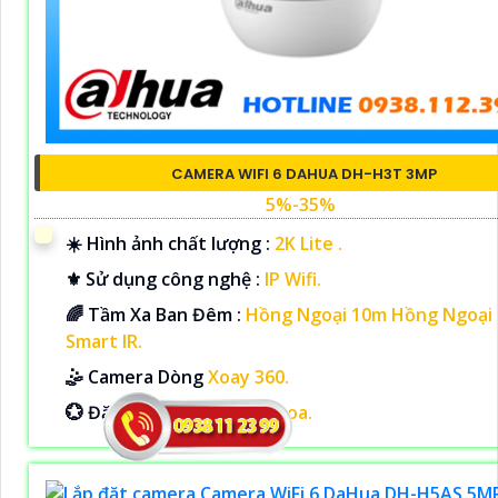
CAMERA WIFI 6 DAHUA DH-H3T 3MP
5%-35%
☀️ Hình ảnh chất lượng :
2K Lite .
⚜️ Sử dụng công nghệ :
IP Wifi.
🌈 Tầm Xa Ban Đêm :
Hồng Ngoại 10m Hồng Ngoại
Smart IR.
🤹 Camera Dòng
Xoay 360.
️💮 Đặt Điểm :
Thu Âm Và Loa.