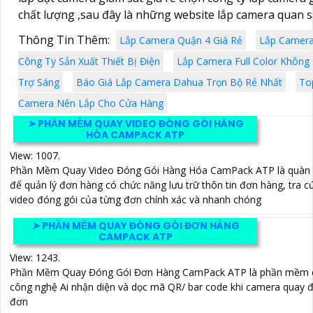
chất lượng ,sau đây là những website lắp camera quan sát
Thông Tin Thêm:
Lắp Camera Quận 4 Giá Rẻ
Lắp Camer
Công Ty Sản Xuất Thiết Bị Điện
Lắp Camera Full Color Không
Trợ Sáng
Báo Giá Lắp Camera Dahua Trọn Bộ Rẻ Nhất
To
Camera Nên Lắp Cho Cửa Hàng
➤
PHẦN MỀM QUAY VIDEO ĐÓNG GÓI HÀNG
HÓA CAMPACK ATP
View: 1007.
Phần Mềm Quay Video Đóng Gói Hàng Hóa CamPack ATP là quà
để quản lý đơn hàng có chức năng lưu trữ thôn tin đơn hàng, tra cứ
video đóng gói của từng đơn chính xác và nhanh chóng
➤
PHẦN MỀM QUAY ĐÓNG GÓI ĐƠN HÀNG
CAMPACK ATP
View: 1243.
Phần Mềm Quay Đóng Gói Đơn Hàng CamPack ATP là phần mềm c
công nghệ Ai nhận diện và dọc mã QR/ bar code khi camera quay
đơn