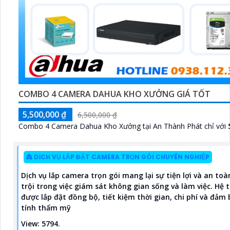
COMBO 4 CAMERA DAHUA KHO XƯỞNG GIÁ TỐT
5,500,000 ₫
6,500,000 ₫
Combo 4 Camera Dahua Kho Xưởng tại An Thành Phát chỉ với
👸 DỊCH VỤ LẮP ĐẶT CAMERA TRỌN GÓI CHUYÊN NGHIỆP
Dịch vụ lắp camera trọn gói mang lại sự tiện lợi và an toà
trội trong việc giám sát không gian sống và làm việc. Hệ 
được lắp đặt đồng bộ, tiết kiệm thời gian, chi phí và đảm
tính thẩm mỹ
View: 5794.