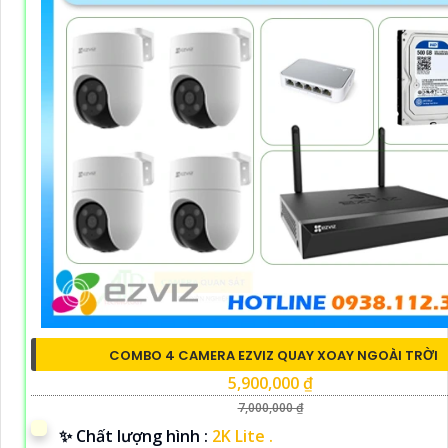
COMBO 4 CAMERA EZVIZ QUAY XOAY NGOÀI TRỜI
5,900,000 ₫
7,000,000 ₫
✨ Chất lượng hình :
2K Lite .