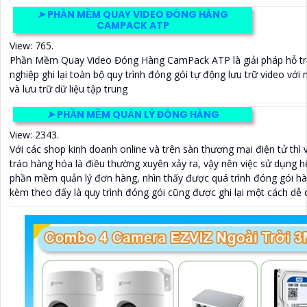
➤
PHẦN MỀM QUAY VIDEO ĐÓNG HÀNG
CAMPACK ATP
View: 765.
Phần Mềm Quay Video Đóng Hàng CamPack ATP là giải pháp hỗ t
nghiệp ghi lại toàn bộ quy trình đóng gói tự động lưu trữ video vớ
và lưu trữ dữ liệu tập trung
➤
PHẦN MỀM QUẢN LÝ ĐÓNG HÀNG
View: 2343.
Với các shop kinh doanh online và trên sàn thương mại điện tử thì 
tráo hàng hóa là điều thường xuyên xảy ra, vậy nên việc sử dụng h
phần mềm quản lý đơn hàng, nhìn thấy được quá trình đóng gói h
kèm theo đấy là quy trình đóng gói cũng được ghi lại một cách dễ