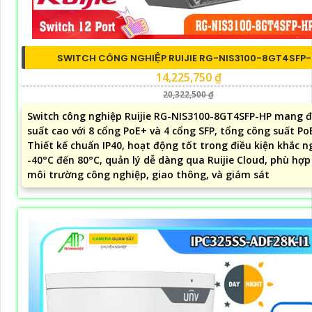
SWITCH CÔNG NGHIỆP RUIJIE RG-NIS3100-8GT4SFP
14,225,750 ₫
20,322,500 ₫
Switch công nghiệp Ruijie RG-NIS3100-8GT4SFP-HP mang đ
suất cao với 8 cổng PoE+ và 4 cổng SFP, tổng công suất Po
Thiết kế chuẩn IP40, hoạt động tốt trong điều kiện khắc n
-40°C đến 80°C, quản lý dễ dàng qua Ruijie Cloud, phù hợp
môi trường công nghiệp, giao thông, và giám sát