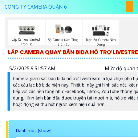
CÔNG TY CAMERA QUẬN 6
Lắp Camera Vantech
Bộ Camera Đàm Thoại
Trọn Bộ Camera Nên
Trọn Bộ
2 Chiều
Dùng
LẮP CAMERA QUAY BÀN BIDA HỖ TRỢ LIVESTR
5/2/2025 9:51:57 AM
Mức độ quan 
Camera giám sát bàn bida hổ trợ livestream là lựa chọn phù h
các câu lạc bộ bida hiện nay. Thiết bị này ghi hình sắc nét, kết n
tiếp với các nền tảng như Facebook, Tiktok, YouTube thông q
dụng. Hình ảnh bàn đấu được truyền tải mượt mà, hỗ trợ việc 
hoạt động và thu hút người xem hiệu quả hơn.