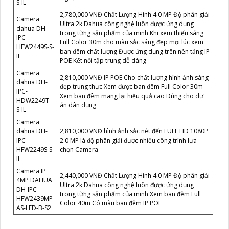
S-IL
2,780,000 VNĐ Chất Lượng Hình 4.0 MP Độ phân giải
Camera
Ultra 2k Dahua công nghệ luôn được ứng dụng
dahua DH-
trong từng sản phẩm của minh Khi xem thiếu sáng
IPC-
Full Color 30m cho màu sắc sáng đẹp mọi lúc xem
HFW2449S-S-
ban đêm chất lượng Được ứng dụng trên nền tảng IP
IL
POE Kết nối tập trung dễ dàng
Camera
2,810,000 VNĐ IP POE Cho chất lượng hình ảnh sáng
dahua DH-
đẹp trung thực Xem được ban đêm Full Color 30m
IPC-
Xem ban đêm mang lại hiệu quả cao Dùng cho dự
HDW2249T-
án dân dụng
S-IL
Camera
dahua DH-
2,810,000 VNĐ hình ảnh sắc nét đến FULL HD 1080P
IPC-
2.0 MP là độ phân giải được nhiều công trình lựa
HFW2249S-S-
chọn Camera
IL
Camera IP
2,440,000 VNĐ Chất Lượng Hình 4.0 MP Độ phân giải
4MP DAHUA
Ultra 2k Dahua công nghệ luôn được ứng dụng
DH-IPC-
trong từng sản phẩm của minh Xem ban đêm Full
HFW2439MP-
Color 40m Có màu ban đêm IP POE
AS-LED-B-S2