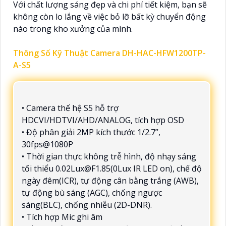
Với chất lượng sáng đẹp và chi phí tiết kiệm, bạn sẽ
không còn lo lắng về việc bỏ lỡ bất kỳ chuyển động
nào trong kho xưởng của mình.
Thông Số Kỹ Thuật Camera DH-HAC-HFW1200TP-
A-S5
• Camera thế hệ S5 hỗ trợ
HDCVI/HDTVI/AHD/ANALOG, tích hợp OSD
• Độ phân giải 2MP kích thước 1/2.7”,
30fps@1080P
• Thời gian thực không trễ hình, độ nhạy sáng
tối thiểu 0.02Lux@F1.85(0Lux IR LED on), chế độ
ngày đêm(ICR), tự động cân bằng trắng (AWB),
tự động bù sáng (AGC), chống ngược
sáng(BLC), chống nhiễu (2D-DNR).
• Tích hợp Mic ghi âm