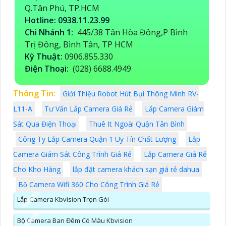
Q.Tân Phú, TP.HCM
Hotline: 0938.11.23.99
Chi Nhánh 1:
445/38 Tân Hòa Đông,P Bình
Trị Đông, Bình Tân, TP HCM
Kỹ Thuật:
0906.855.330
Điện Thoại:
(028) 6688.4949
Thông Tin:
Giới Thiệu Robot Hút Bụi Thông Minh RV-
L11-A
Tư Vấn Lắp Camera Giá Rẻ
Lắp Camera Giám
Sát Qua Điện Thoại
Thuê It Ngoài Quận Tân Bình
Công Ty Lắp Camera Quận 1 Uy Tín Chất Lượng
Lắp
Camera Giám Sát Công Trình Giá Rẻ
Lắp Camera Giá Rẻ
Cho Kho Hàng
lắp đặt camera khách sạn giá rẻ dahua
Bộ Camera Wifi 360 Cho Công Trình Giá Rẻ
Lắp Camera Kbvision Trọn Gói
Bộ Camera Ban Đêm Có Màu Kbvision