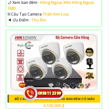
🌙 Xem ban đêm :
Hồng Ngoại 30m Hồng Ngoại
SMD.
⛓ Cấu Tạo Camera
Thân Kim Loại.
️🔈 Ưu Điểm :
Thu Âm.
BỘ CAMERA CỬA HÀNG FULL HD BAN ĐÊM CÓ MÀU
6,100,000 ₫