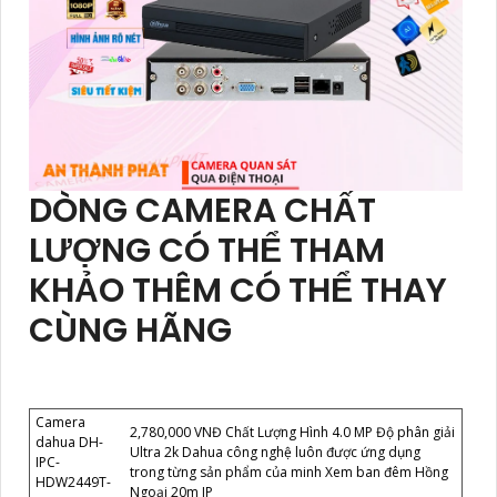
DÒNG CAMERA CHẤT
LƯỢNG CÓ THỂ THAM
KHẢO THÊM CÓ THỂ THAY
CÙNG HÃNG
Camera
2,780,000 VNĐ Chất Lượng Hình 4.0 MP Độ phân giải
dahua DH-
Ultra 2k Dahua công nghệ luôn được ứng dụng
IPC-
trong từng sản phẩm của minh Xem ban đêm Hồng
HDW2449T-
Ngoại 20m IP