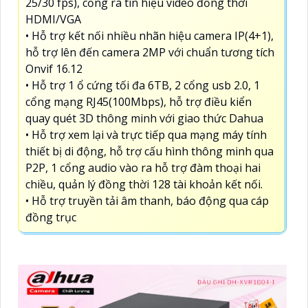
25/30 fps), cổng ra tín hiệu video đồng thời
HDMI/VGA
• Hỗ trợ kết nối nhiều nhãn hiệu camera IP(4+1),
hỗ trợ lên đến camera 2MP với chuẩn tương tích
Onvif 16.12
• Hỗ trợ 1 ổ cứng tối đa 6TB, 2 cổng usb 2.0, 1
cổng mạng RJ45(100Mbps), hỗ trợ điều kiển
quay quét 3D thông minh với giao thức Dahua
• Hỗ trợ xem lại và trực tiếp qua mạng máy tính
thiết bị di động, hỗ trợ cấu hình thông minh qua
P2P, 1 cổng audio vào ra hỗ trợ đàm thoại hai
chiều, quản lý đồng thời 128 tài khoản kết nối.
• Hỗ trợ truyền tải âm thanh, báo động qua cáp
đồng trục