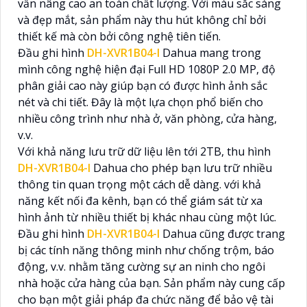
vẫn nâng cao an toàn chất lượng. Với màu sắc sáng
và đẹp mắt, sản phẩm này thu hút không chỉ bởi
thiết kế mà còn bởi công nghệ tiên tiến.
Đầu ghi hình
DH-XVR1B04-I
Dahua mang trong
mình công nghệ hiện đại Full HD 1080P 2.0 MP, độ
phân giải cao này giúp bạn có được hình ảnh sắc
nét và chi tiết. Đây là một lựa chọn phổ biến cho
nhiều công trình như nhà ở, văn phòng, cửa hàng,
v.v.
Với khả năng lưu trữ dữ liệu lên tới 2TB, thu hình
DH-XVR1B04-I
Dahua cho phép bạn lưu trữ nhiều
thông tin quan trọng một cách dễ dàng. với khả
năng kết nối đa kênh, bạn có thể giám sát từ xa
hình ảnh từ nhiều thiết bị khác nhau cùng một lúc.
Đầu ghi hình
DH-XVR1B04-I
Dahua cũng được trang
bị các tính năng thông minh như chống trộm, báo
động, v.v. nhằm tăng cường sự an ninh cho ngôi
nhà hoặc cửa hàng của bạn. Sản phẩm này cung cấp
cho bạn một giải pháp đa chức năng để bảo vệ tài