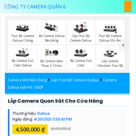
CÔNG TY CAMERA QUẬN 6
Trọn Bộ Camera
Trọn Bộ Camera
Bộ Camera Dahua
Lắp Trọn Bộ
Dahua Chống
Dahua Ghi Âm
Báo Động
Camera Dahua
Trộm
Bộ Camera Full
Bộ Camera Full
Bộ Camera Đàm
Lắp Camera
Color Dahua
Color
Thoại 2 Chiều
Hikvision Trọn Bộ
Camera Wifi Nên Dùng
Lắp Trọn Bộ Camera Dahua
Camera
Dahua Full Hd 1080P
Lắp Camera Quan Sát Cho Cửa Hàng
Thương hiệu:
Dahua
Ngày đăng:
4/20/2023 3:50:43 PM
4,500,000 ₫
4,500,000 ₫