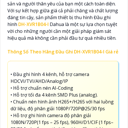
sản và người thân yêu của bạn một cách toàn diện.
Với sự kết hợp giữa giá cả phải chăng và chất lượng
đáng tin cậy, sản phẩm thiết bị thu hình Đầu ghi
hình
DH-XVR1B04-I
Dahua là một sự lựa chọn tuyệt
vời cho những người cần một giải pháp giám sát
hiệu quả mà không cần phải đầu tư quá nhiều tiền.
Thông Số Theo Hãng Đầu Ghi DH-XVR1B04-I Giá rẻ
• Đầu ghi hình 4 kênh, hỗ trợ camera
HDCVI/TVI/AHD/Analog/IP
• Hỗ trợ chuẩn nén AI-Coding
• Hỗ trợ tối đa 4 kênh SMD Plus (analog).
• Chuẩn nén hình ảnh H265+/H265 với hai luồng
dữ liệu, độ phân giải 1080P/720P@25/30 fps
• Hỗ trợ ghi hình camera độ phân giải
1080N/720P(1 fps – 25 fps), 960H/D1/CIF (1 fps–