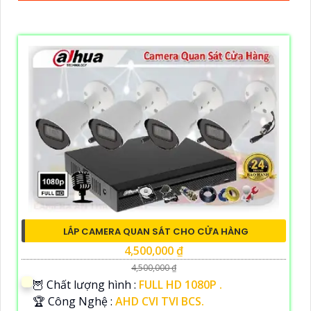
LẮP CAMERA QUAN SÁT CHO CỬA HÀNG
4,500,000 ₫
4,500,000 ₫
🦉 Chất lượng hình :
FULL HD 1080P .
🏆 Công Nghệ :
AHD CVI TVI BCS.