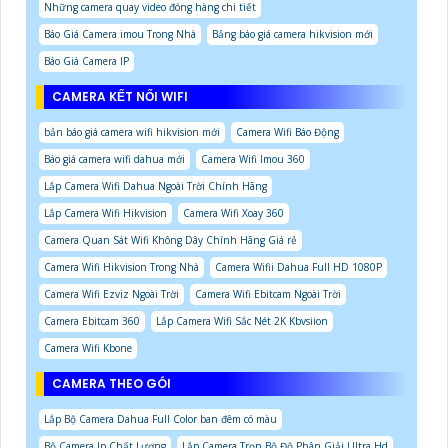
Những camera quay video đóng hàng chi tiết
Báo Giá Camera imou Trong Nhà
Bảng báo giá camera hikvision mới
Báo Giá Camera IP
CAMERA KẾT NỐI WIFI
bản báo giá camera wifi hikvision mới
Camera Wifi Báo Động
Báo giá camera wifi dahua mới
Camera Wifi Imou 360
Lắp Camera Wifi Dahua Ngoài Trời Chính Hãng
Lắp Camera Wifi Hikvision
Camera Wifi Xoay 360
Camera Quan Sát Wifi Không Dây Chính Hãng Giá rẻ
Camera Wifi Hikvision Trong Nhà
Camera Wifii Dahua Full HD 1080P
Camera Wifi Ezviz Ngoài Trời
Camera Wifi Ebitcam Ngoài Trời
Camera Ebitcam 360
Lắp Camera Wifi Sắc Nét 2K Kbvsiion
Camera Wifi Kbone
CAMERA THEO GÓI
Lắp Bộ Camera Dahua Full Color ban đêm có màu
Bộ Camera Ip Chất Lượng
Lắp Camera Trọn Bộ Độ Phân Giải Ultra Hd