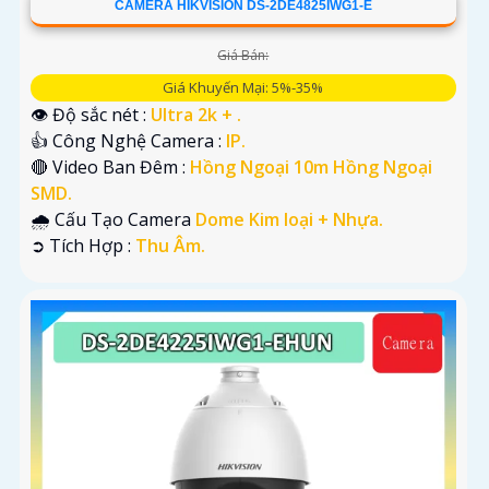
CAMERA HIKVISION DS-2DE4825IWG1-E
Giá Bán:
Giá Khuyến Mại: 5%-35%
👁 Độ sắc nét :
Ultra 2k + .
👍 Công Nghệ Camera :
IP.
🔴 Video Ban Đêm :
Hồng Ngoại 10m Hồng Ngoại
SMD.
🌧️ Cấu Tạo Camera
Dome Kim loại + Nhựa.
️➲ Tích Hợp :
Thu Âm.