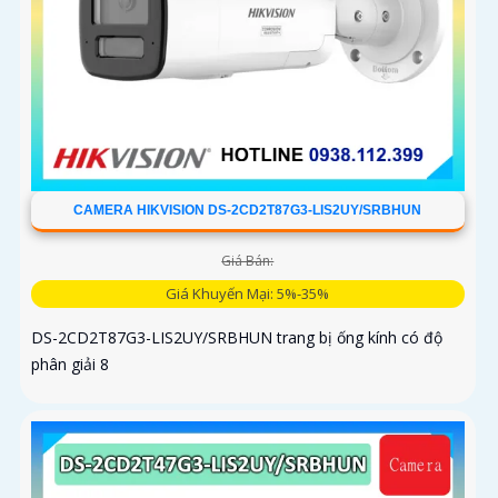
CAMERA HIKVISION DS-2CD2T87G3-LIS2UY/SRBHUN
Giá Bán:
Giá Khuyến Mại: 5%-35%
DS-2CD2T87G3-LIS2UY/SRBHUN trang bị ống kính có độ
phân giải 8