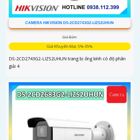
CAMERA HIKVISION DS-2CD2743G2-LIZS2UHUN
Giá Bán:
Giá Khuyến Mại: 5%-35%
DS-2CD2743G2-LIZS2UHUN trang bị ống kính có độ phân
giải 4