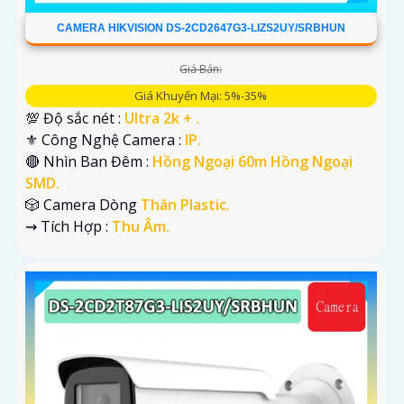
CAMERA HIKVISION DS-2CD2647G3-LIZS2UY/SRBHUN
Giá Bán:
Giá Khuyến Mại: 5%-35%
💯 Độ sắc nét :
Ultra 2k + .
⚜️ Công Nghệ Camera :
IP.
🔴 Nhìn Ban Đêm :
Hồng Ngoại 60m Hồng Ngoại
SMD.
🎲 Camera Dòng
Thân Plastic.
️⇝ Tích Hợp :
Thu Âm.