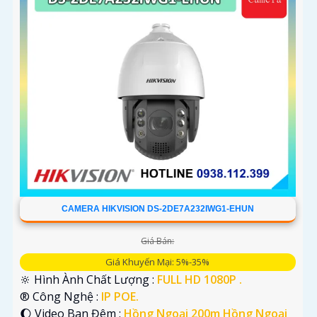
CAMERA HIKVISION DS-2DE7A232IWG1-EHUN
Giá Bán:
Giá Khuyến Mại: 5%-35%
🔆 Hình Ành Chất Lượng :
FULL HD 1080P .
®️ Công Nghệ :
IP POE.
🌔 Video Ban Đêm :
Hồng Ngoại 200m Hồng Ngoại