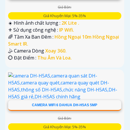
Giá Bán:
Giá Khuyến Mại: 5%-35%
☀️ Hình ảnh chất lượng :
2K Lite .
⚜️ Sử dụng công nghệ :
IP Wifi.
🌈 Tầm Xa Ban Đêm :
Hồng Ngoại 10m Hồng Ngoại
Smart IR.
🤹 Camera Dòng
Xoay 360.
️💮 Đặt Điểm :
Thu Âm Và Loa.
CAMERA WIFI 6 DAHUA DH-H5AS 5MP
Giá Bán:
Giá Khuyến Mại: 5%-35%