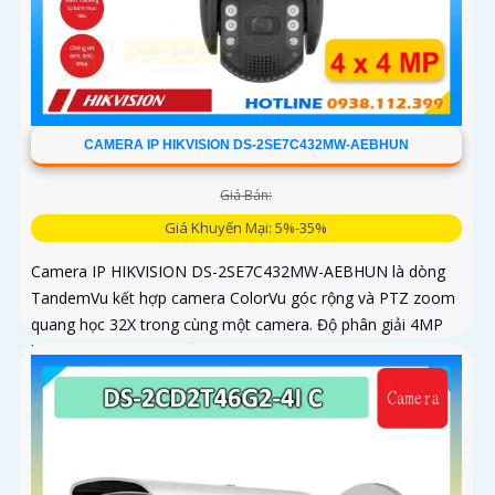
CAMERA IP HIKVISION DS-2SE7C432MW-AEBHUN
Giá Bán:
Giá Khuyến Mại: 5%-35%
Camera IP HIKVISION DS-2SE7C432MW-AEBHUN là dòng
TandemVu kết hợp camera ColorVu góc rộng và PTZ zoom
quang học 32X trong cùng một camera. Độ phân giải 4MP
hồng ngoại 200m chuẩn nén H