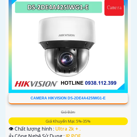
CAMERA HIKVISION DS-2DE4A425IWG1-E
Giá Bán:
Giá Khuyến Mại: 5%-35%
👁 Chất lượng hình :
Ultra 2k + .
👍 Công Nghệ Sử Dụng :
IP POE.