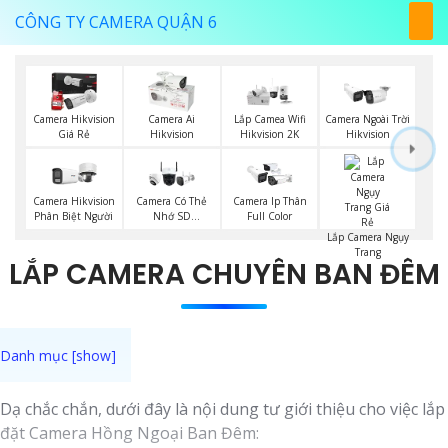
CÔNG TY CAMERA QUẬN 6
Camera Hikvision
Camera Ai
Lắp Camea Wifi
Camera Ngoài Trời
Giá Rẻ
Hikvision
Hikvision 2K
Hikvision
Camera Hikvision
Camera Có Thẻ
Camera Ip Thân
Phân Biệt Người
Nhớ SD
Full Color
HIKVISION
Lắp Camera Ngụy
Trang
LẮP CAMERA CHUYÊN BAN ĐÊM
Dạ chắc chắn, dưới đây là nội dung tư giới thiệu cho việc lắp
đặt Camera Hồng Ngoại Ban Đêm: