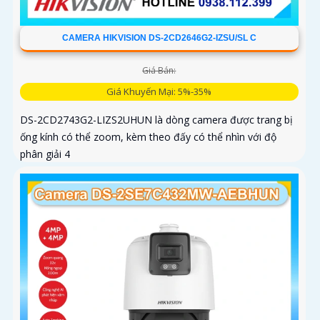
CAMERA HIKVISION DS-2CD2646G2-IZSU/SL C
Giá Bán:
Giá Khuyến Mại: 5%-35%
DS-2CD2743G2-LIZS2UHUN là dòng camera được trang bị
ống kính có thể zoom, kèm theo đấy có thể nhìn với độ
phân giải 4