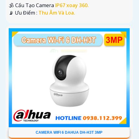
🕉️ Cấu Tạo Camera
IP67 xoay 360.
️📡 Ưu Điểm :
Thu Âm Và Loa.
CAMERA WIFI 6 DAHUA DH-H3T 3MP