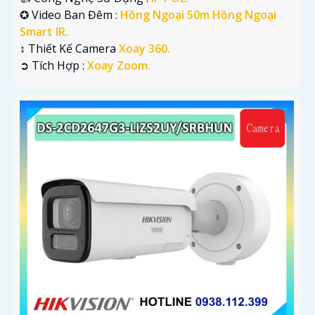
✪ Video Ban Đêm :
Hồng Ngoại 50m Hồng Ngoại
Smart IR.
↕️ Thiết Kế Camera
Xoay 360.
️➲ Tích Hợp :
Xoay Zoom.