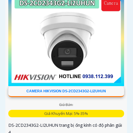
CAMERA HIKVISION DS-2CD2343G2-LI2UHUN
Giá Bán:
Giá Khuyến Mại: 5%-35%
DS-2CD2343G2-LI2UHUN trang bị ống kính có độ phân giải
4