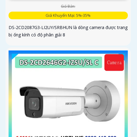
Giá Bán:
Giá Khuyến Mại: 5%-35%
DS-2CD2087G3-LI2UY/SRBHUN là dòng camera được trang
bị ống kính có độ phân giải 8