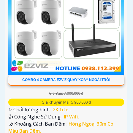
hôm nay với Camera Hồng Ngoại Ban Đêm chất lượng cao!
COMBO 4 CAMERA EZVIZ QUAY XOAY NGOÀI TRỜI
'
Giá Bán: 7,000,000 ₫
Giá Khuyến Mại: 5,900,000 ₫
✨ Chất lượng hình :
2K Lite .
👍 Công Nghệ Sử Dụng :
IP Wifi.
🌙 Khoảng Cách Ban Đêm :
Hồng Ngoại 30m Có
Màu Ban Ðêm.