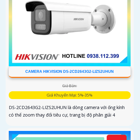
CAMERA HIKVISION DS-2CD2643G2-LIZS2UHUN
Giá Bán:
Giá Khuyến Mại: 5%-35%
DS-2CD2643G2-LIZS2UHUN là dòng camera với ống kính
có thể zoom thay đổi tiêu cự, trang bị độ phân giải 4