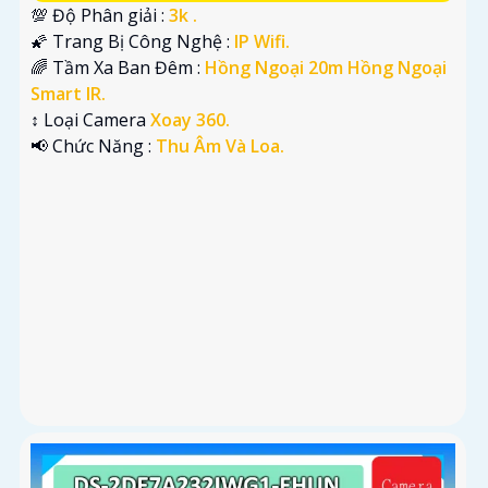
💯 Độ Phân giải :
3k .
🌠 Trang Bị Công Nghệ :
IP Wifi.
🌈 Tầm Xa Ban Đêm :
Hồng Ngoại 20m Hồng Ngoại
Smart IR.
↕️ Loại Camera
Xoay 360.
️📢 Chức Năng :
Thu Âm Và Loa.