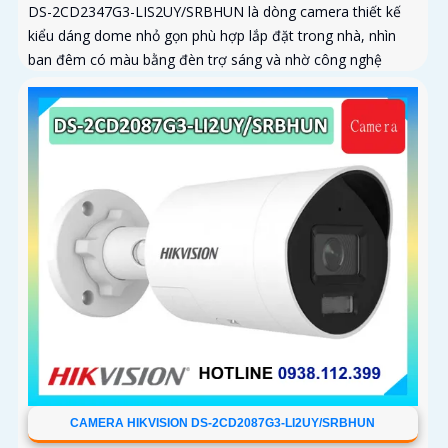
DS-2CD2347G3-LIS2UY/SRBHUN là dòng camera thiết kế
kiểu dáng dome nhỏ gọn phù hợp lắp đặt trong nhà, nhìn
ban đêm có màu bằng đèn trợ sáng và nhờ công nghệ
ColorVU HikAI-ISP, có tính năng AI giúp nhận diện người và
phương tiện, tích hợp micro kép
CAMERA HIKVISION DS-2CD2087G3-LI2UY/SRBHUN