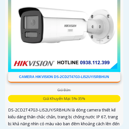
CAMERA HIKVISION DS-2CD2T47G3-LIS2UY/SRBHUN
Giá Bán:
Giá Khuyến Mại: 5%-35%
DS-2CD2T47G3-LIS2UY/SRBHUN là dòng camera thiết kế
kiểu dáng thân chắc chắn, trang bị chống nước IP 67, trang
bị khả năng nhìn có màu vào ban đêm khoảng cách lên đến