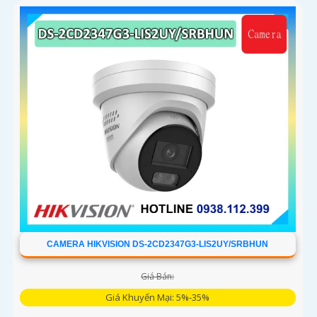
60m, phát hiện chuyển động và phân biệt được người và
phương tiện, ống kính 4
CAMERA HIKVISION DS-2CD2347G3-LIS2UY/SRBHUN
Giá Bán:
Giá Khuyến Mại: 5%-35%