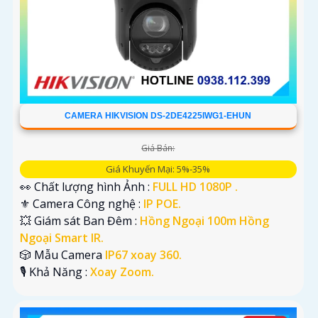
CAMERA HIKVISION DS-2DE4225IWG1-EHUN
Giá Bán:
Giá Khuyến Mại: 5%-35%
👀 Chất lượng hình Ảnh :
FULL HD 1080P .
⚜️ Camera Công nghệ :
IP POE.
💥 Giám sát Ban Đêm :
Hồng Ngoại 100m Hồng
Ngoại Smart IR.
🎲 Mẫu Camera
IP67 xoay 360.
️🎙 Khả Năng :
Xoay Zoom.