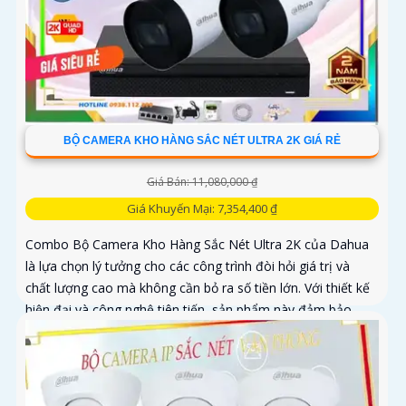
BỘ CAMERA KHO HÀNG SẮC NÉT ULTRA 2K GIÁ RẺ
Giá Bán: 11,080,000 ₫
Giá Khuyến Mại: 7,354,400 ₫
Combo Bộ Camera Kho Hàng Sắc Nét Ultra 2K của Dahua
là lựa chọn lý tưởng cho các công trình đòi hỏi giá trị và
chất lượng cao mà không cần bỏ ra số tiền lớn. Với thiết kế
hiện đại và công nghệ tiên tiến, sản phẩm này đảm bảo
mang lại sự an ninh toàn diện cho người sử dụng