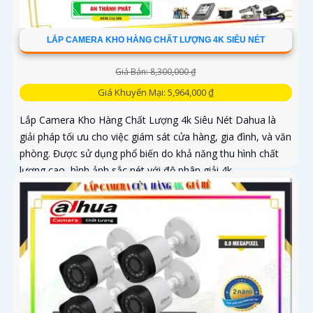
LẮP CAMERA KHO HÀNG CHẤT LƯỢNG 4K SIÊU NÉT
Giá Bán: 8,300,000 ₫
Giá Khuyến Mại: 5,964,000 ₫
Lắp Camera Kho Hàng Chất Lượng 4k Siêu Nét Dahua là
giải pháp tối ưu cho việc giám sát cửa hàng, gia đình, và văn
phòng. Được sử dụng phổ biến do khả năng thu hình chất
lượng cao, hình ảnh sắc nét với độ phân giải 4k