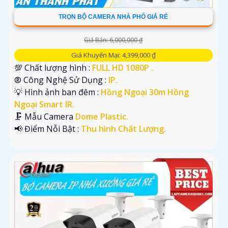
TRỌN BỘ CAMERA NHÀ PHỐ GIÁ RẺ
Giá Bán: 6,000,000 ₫
Giá Khuyến Mại: 4,399,000 ₫
💯 Chất lượng hình :
FULL HD 1080P .
®️ Công Nghệ Sử Dụng :
IP.
💡 Hình ảnh ban đêm :
Hồng Ngoại 30m Hồng
Ngoại Smart IR.
🗜️ Mẫu Camera
Dome Plastic.
️📢 Điểm Nỗi Bật :
Thu hình Chất Lượng.