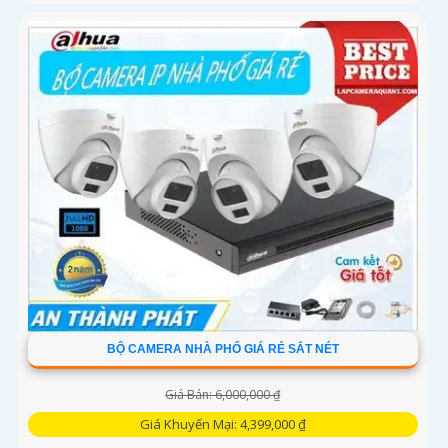
BỘ CAMERA NHÀ PHỐ GIÁ RẺ SẮT NÉT
Giá Bán: 6,000,000 ₫
Giá Khuyến Mại: 4,399,000 ₫