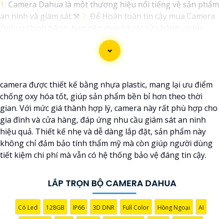
1:
Camera Dahua là một thương hiệu nổi tiếng về sản phẩm
an ninh và giám sát.⚒
2:
Để Hoàn toàn tin cậy mua Camera
Dahua chính hãng, bạn nên mua từ các cửa hàng uy tín
hoặc các đại lý chính thức của Dahua.☄️
3:
Mức giá của
Camera Dahua có thể thay đổi tùy vào model và chức năng
của camera. Bạn nên tìm hiểu kỹ trước khi đầu tư.🎖️
4:
Chất
lượng của Camera Dahua được đánh giá cao với độ phân
camera được thiết kế bằng nhựa plastic, mang lại ưu điểm
giải cao, tính năng thông minh và độ tin cậy.💖
5:
Nếu bạn
chống oxy hóa tốt, giúp sản phẩm bền bỉ hơn theo thời
muốn tìm camera Dahua giá rẻ, bạn có thể tham khảo trên
gian. Với mức giá thành hợp lý, camera này rất phù hợp cho
các website thương mại điện tử hoặc tại các cửa hàng điện
gia đình và cửa hàng, đáp ứng nhu cầu giám sát an ninh
tử.
hiệu quả. Thiết kế nhẹ và dễ dàng lắp đặt, sản phẩm này
Hy vọng rằng những thông tin trên sẽ giúp bạn chọn lựa
không chỉ đảm bảo tính thẩm mỹ mà còn giúp người dùng
được Camera Dahua chính hãng, giá rẻ và chất lượng. Nếu
tiết kiệm chi phí mà vẫn có hệ thống bảo vệ đáng tin cậy.
bạn có thêm câu hỏi hoặc cần tư vấn thêm, đừng ngần ngại
để lại Cung cấp cho công trình biết.
LẮP TRỌN BỘ CAMERA DAHUA
Có Led
128GB
IP66
3D DNR
Full Color
Hồng Ngoại
AI