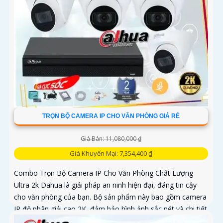
TRỌN BỘ CAMERA IP CHO VĂN PHÒNG GIÁ RẺ
Giá Bán: 11,080,000 ₫
Giá Khuyến Mại: 7,354,400 ₫
Combo Trọn Bộ Camera IP Cho Văn Phòng Chất Lượng
Ultra 2k Dahua là giải pháp an ninh hiện đại, đáng tin cậy
cho văn phòng của bạn. Bộ sản phẩm này bao gồm camera
IP độ phân giải cao 2K, đảm bảo hình ảnh sắc nét và chi tiết