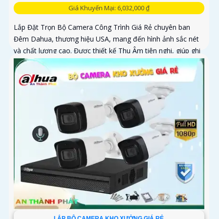
Giá Khuyến Mại: 6,032,000 ₫
Lắp Đặt Trọn Bộ Camera Công Trình Giá Rẻ chuyên ban
Đêm Dahua, thương hiệu USA, mang đến hình ảnh sắc nét
và chất lượng cao. Được thiết kế Thu Âm tiên nghi, giúp ghi
lại mọi chi tiết quan trọng một cách rõ ràng
LẮP BỘ CAMERA KHO XƯỞNG GIÁ RẺ