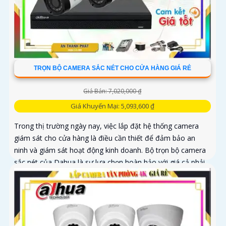
TRỌN BỘ CAMERA SẮC NÉT CHO CỬA HÀNG GIÁ RẺ
Giá Bán: 7,020,000 ₫
Giá Khuyến Mại: 5,093,600 ₫
Trong thị trường ngày nay, việc lắp đặt hệ thống camera
giám sát cho cửa hàng là điều cần thiết để đảm bảo an
ninh và giám sát hoạt động kinh doanh. Bộ trọn bộ camera
sắc nét của Dahua là sự lựa chọn hoàn hảo với giá cả phải
chăng