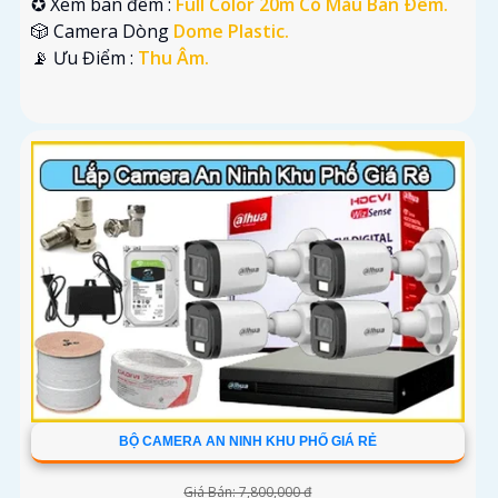
✪ Xem ban đêm :
Full Color 20m Có Màu Ban Ðêm.
🎲 Camera Dòng
Dome Plastic.
️📡 Ưu Điểm :
Thu Âm.
BỘ CAMERA AN NINH KHU PHỐ GIÁ RẺ
Giá Bán: 7,800,000 ₫