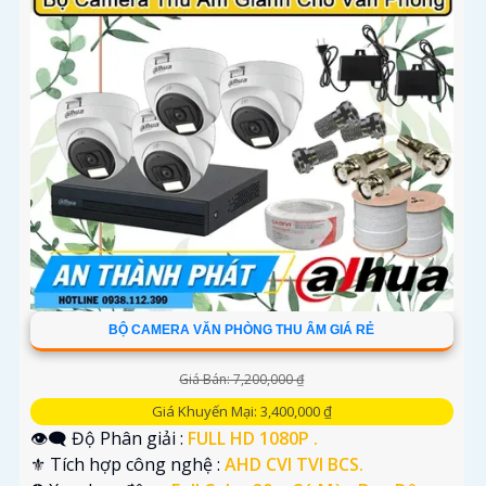
BỘ CAMERA VĂN PHÒNG THU ÂM GIÁ RẺ
Giá Bán: 7,200,000 ₫
Giá Khuyến Mại: 3,400,000 ₫
👁️‍🗨 Độ Phân giải :
FULL HD 1080P .
⚜️ Tích hợp công nghệ :
AHD CVI TVI BCS.