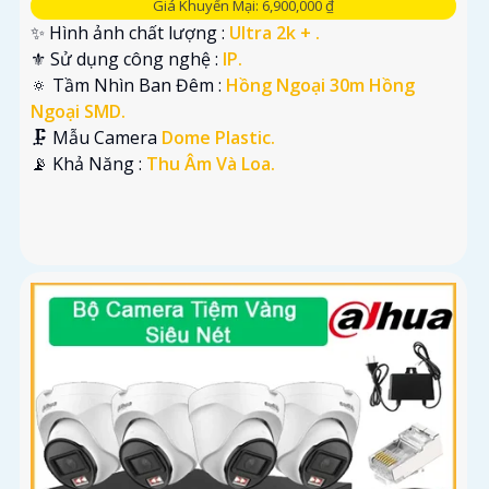
Giá Khuyến Mại: 6,900,000 ₫
✨ Hình ảnh chất lượng :
Ultra 2k + .
⚜️ Sử dụng công nghệ :
IP.
🔅 Tầm Nhìn Ban Đêm :
Hồng Ngoại 30m Hồng
Ngoại SMD.
🗜️ Mẫu Camera
Dome Plastic.
️📡 Khả Năng :
Thu Âm Và Loa.