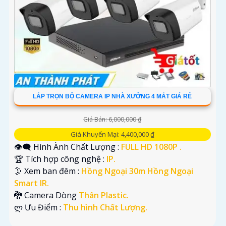
LẮP TRỌN BỘ CAMERA IP NHÀ XƯỞNG 4 MẮT GIÁ RẺ
Giá Bán: 6,000,000 ₫
Giá Khuyến Mại: 4,400,000 ₫
👁️‍🗨 Hình Ành Chất Lượng :
FULL HD 1080P .
🏆 Tích hợp công nghệ :
IP.
🌛 Xem ban đêm :
Hồng Ngoại 30m Hồng Ngoại
Smart IR.
🐉️ Camera Dòng
Thân Plastic.
️ლ Ưu Điểm :
Thu hình Chất Lượng.