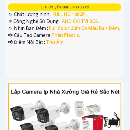
Giá Khuyến Mại: 3,400,000 ₫
🔅 Chất lượng hình :
FULL HD 1080P .
⚛️ Công Nghệ Sử Dụng :
AHD CVI TVI BCS.
🔅 Nhìn Ban Đêm :
Full Color 20m Có Màu Ban Ðêm.
🎼️ Cấu Tạo Camera
Thân Plastic.
️📢 Điểm Nỗi Bật :
Thu Âm.