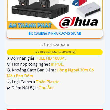
BỘ CAMERA IP NHÀ XƯỞNG GIÁ RẺ
Giá Bán: 8,200,000 ₫
Giá Khuyến Mại: 4,900,000 ₫
️⚡ Độ Phân giải :
FULL HD 1080P .
®️ Tích hợp công nghệ :
IP POE.
🌜 Khoảng Cách Ban Đêm :
Hồng Ngoại 30m Có
Màu Ban Ðêm.
💦 Loại Camera
Thân Plastic.
️✔️ Điểm Nỗi Bật :
Thu Âm.