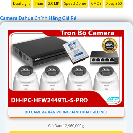
Dual Light
Thân
2.0 MP
Speed Dome
CMOS
Xoay 360
Camera Dahua Chính Hãng Giá Rẻ
'
BỘ CAMERA VĂN PHÒNG ĐÀM THOẠI SIÊU NÉT
Giá Bán: 12,960,000 ₫