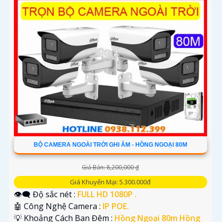
BỘ CAMERA NGOÀI TRỜI GHI ÂM - HỒNG NGOẠI 80M
Giá Bán: 8,200,000 ₫
Giá Khuyến Mại: 5.300.000đ
👁️‍🗨 Độ sắc nét :
FULL HD 1080P .
🤖️ Công Nghệ Camera :
IP POE.
💡 Khoảng Cách Ban Đêm :
Hồng Ngoại 80m Hồng