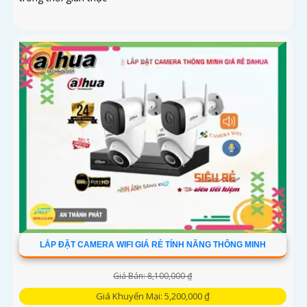
LẮP ĐẶT CAMERA WIFI GIÁ RẺ TÍNH NĂNG THÔNG MINH
Giá Bán: 8,100,000 ₫
Giá Khuyến Mại: 5,200,000 ₫