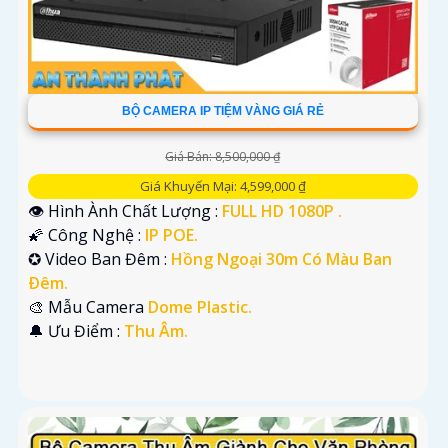
BỘ CAMERA IP TIỆM VÀNG GIÁ RẺ
Giá Bán: 8,500,000 ₫
Giá Khuyến Mại: 4,599,000 ₫
👁 Hình Ành Chất Lượng :
FULL HD 1080P .
🌠 Công Nghệ :
IP POE.
✪ Video Ban Đêm :
Hồng Ngoại 30m Có Màu Ban
Ðêm.
🎨 Mẫu Camera
Dome Plastic.
️🔔 Ưu Điểm :
Thu Âm.