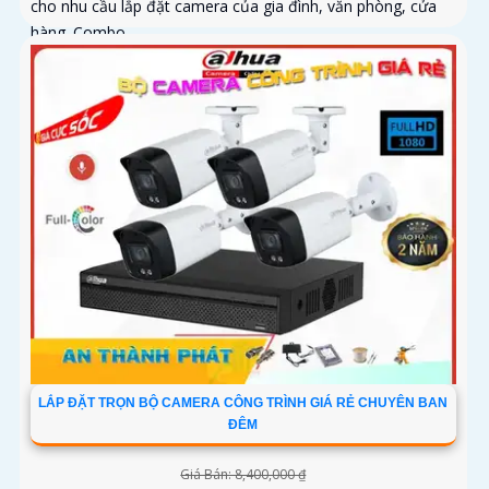
cho nhu cầu lắp đặt camera của gia đình, văn phòng, cửa
hàng. Combo...
LẮP ĐẶT TRỌN BỘ CAMERA CÔNG TRÌNH GIÁ RẺ CHUYÊN BAN
ĐÊM
Giá Bán: 8,400,000 ₫