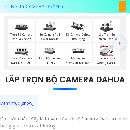
CÔNG TY CAMERA QUẬN 6
Trọn Bộ Camera
Bộ Camera Full
Bộ Camera Dahua
Lắp Trọn Bộ
Dahua Chống
Color Dahua
Báo Động
Camera Dahua
Trộm
Trọn Bộ Camera
Trọn Bộ Camera
Bộ Camera
Camera Nhà
Dahua Ghi Âm
Full HD
Hikvision Ban Đêm
Xưởng Dahua
Có Màu
LẮP TRỌN BỘ CAMERA DAHUA
Dạ chắc chắn, đây là tư vấn của tôi về Camera Dahua chính
hãng giá rẻ và chất lượng: