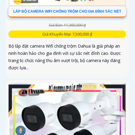
LẮP BỘ CAMERA WIFI CHỐNG TRỘM CHO GIA ĐÌNH SẮC NÉT
Giá Bán: 11,360,000 ₫
Giá Khuyến Mại: 7,500,000 ₫
Bộ lắp đặt camera Wifi chống trộm Dahua là giải pháp an
ninh hoàn hảo cho gia đình với sự sắc nét đỉnh cao. Được
trang bị chức năng thu âm vượt trội, bộ camera này đáng
được lựa...