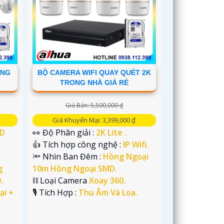
ÀNG
BỘ CAMERA WIFI QUAY QUÉT 2K
TRONG NHÀ GIÁ RẺ
Giá Bán: 5,500,000 ₫
Giá Khuyến Mại: 3,399,000 ₫
HD
👀 Độ Phân giải :
2K Lite .
👍 Tích hợp công nghệ :
IP Wifi.
🔦 Nhìn Ban Đêm :
Hồng Ngoại
g
10m Hồng Ngoại SMD.
.
⛓ Loại Camera
Xoay 360.
ại +
️🎙 Tích Hợp :
Thu Âm Và Loa.