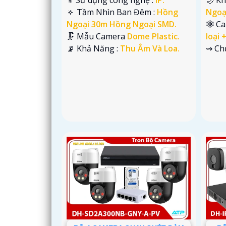
🔅 Tầm Nhìn Ban Đêm :
Hồng
Ngoạ
Ngoại 30m Hồng Ngoại SMD.
🕸️ C
🗜️ Mẫu Camera
Dome Plastic.
loại 
️📡 Khả Năng :
Thu Âm Và Loa.
️⇝ C