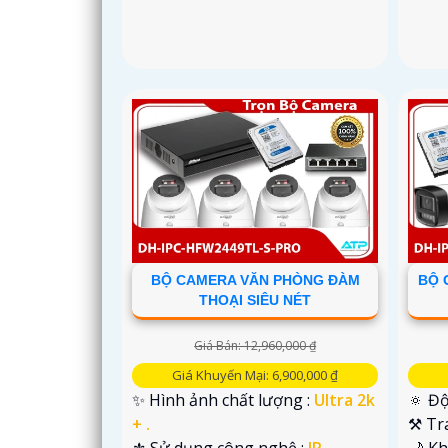
BỘ CAMERA VĂN PHÒNG ĐÀM
BỘ 
THOẠI SIÊU NÉT
Giá Bán: 12,960,000 ₫
Giá Khuyến Mại: 6,900,000 ₫
✨ Hình ảnh chất lượng :
Ultra 2k
🔅 Độ
+ .
⚒ Tr
⚜️ Sử dụng công nghệ :
IP.
🌙 Kh