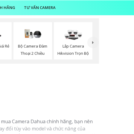
NH HÃNG
TƯ VẤN CAMERA
iá Rẻ
Bộ Camera Đàm
Lắp Camera
i
Thoại 2 Chiều
Hikvision Trọn Bộ
y mua Camera Dahua chính hãng, bạn nên
y đổi tùy vào model và chức năng của