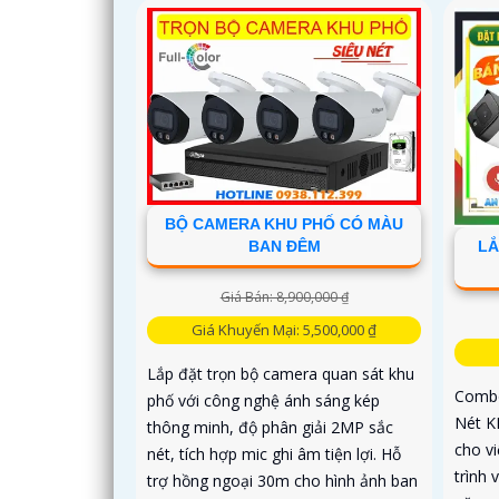
BỘ CAMERA KHU PHỐ CÓ MÀU
LẮ
BAN ĐÊM
Giá Bán: 8,900,000 ₫
Giá Khuyến Mại: 5,500,000 ₫
Lắp đặt trọn bộ camera quan sát khu
Combo
phố với công nghệ ánh sáng kép
Nét K
thông minh, độ phân giải 2MP sắc
cho vi
nét, tích hợp mic ghi âm tiện lợi. Hỗ
trình 
trợ hồng ngoại 30m cho hình ảnh ban