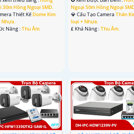
i 30m Hồng Ngoại SMD.
Ngoại 50m Hồng Ngoại SMD
amera Thiết Kế
Dome Kim
💎 Cấu Tạo Camera
Thân K
+ Nhựa.
loại + Nhựa.
hức Năng :
Thu Âm.
️₤ Khả Năng :
Thu Âm.