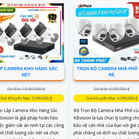
camera IP Dahua bảo vệ an nin
xưởng sản xuất tuyệt đối.
P CAMERA KHO HÀNG SẮC
TRỌN BỘ CAMERA NHÀ PHỐ 
NÉT
RẺ
Giá Bán: 10,450,000 ₫
Giá Bán: 6,000,000 ₫
Giá Khuyến Mại: 7,299,000 ₫
Giá Khuyến Mại: 4,399,000 ₫
 Lắp Camera Kho Hàng Sắc
Bộ Trọn Bộ Camera Nhà Phố củ
Bvision là giải pháp hoàn hảo
KBvision là lựa chọn lý tưởng ch
ệc giám sát an ninh tại các công
bảo vệ căn nhà của bạn với giá 
với chất lượng sắc nét và chức
phải chăng và dịch vụ chất lượng