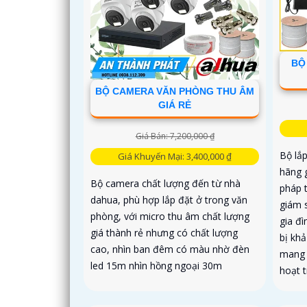
BỘ
BỘ CAMERA VĂN PHÒNG THU ÂM
GIÁ RẺ
Giá Bán: 7,200,000 ₫
Bộ lắ
Giá Khuyến Mại: 3,400,000 ₫
hãng 
Bộ camera chất lượng đến từ nhà
pháp t
dahua, phù hợp lắp đặt ở trong văn
giám 
phòng, với micro thu âm chất lượng
gia đ
giá thành rẻ nhưng có chất lượng
bị khả
cao, nhìn ban đêm có màu nhờ đèn
mang l
led 15m nhìn hồng ngoại 30m
hoạt t