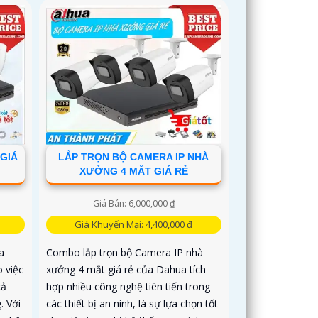
h cho
GIÁ
LẮP TRỌN BỘ CAMERA IP NHÀ
XƯỞNG 4 MẮT GIÁ RẺ
Giá Bán: 6,000,000 ₫
Giá Khuyến Mại: 4,400,000 ₫
a
Combo lắp trọn bộ Camera IP nhà
o việc
xưởng 4 mắt giá rẻ của Dahua tích
cả
hợp nhiều công nghệ tiên tiến trong
. Với
các thiết bị an ninh, là sự lựa chọn tốt