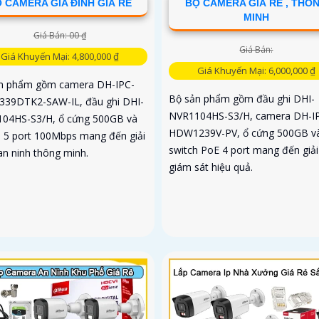
 CAMERA GIA ĐÌNH GIÁ RẺ
BỘ CAMERA GIÁ RẺ , THÔ
MINH
Giá Bán: 00 ₫
Giá Bán:
Giá Khuyến Mại: 4,800,000 ₫
Giá Khuyến Mại: 6,000,000 ₫
n phẩm gồm camera DH-IPC-
Bộ sản phẩm gồm đầu ghi DHI-
39DTK2-SAW-IL, đầu ghi DHI-
NVR1104HS-S3/H, camera DH-I
04HS-S3/H, ổ cứng 500GB và
HDW1239V-PV, ổ cứng 500GB v
h 5 port 100Mbps mang đến giải
switch PoE 4 port mang đến giả
an ninh thông minh.
giám sát hiệu quả.