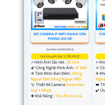
BỘ CAMERA IP WIFI DAHUA VĂN
CO
PHÒNG GIÁ RẺ
'
Giá Bán: 8,300,000 ₫
Giá Khuyến Mại: 5,700,000 ₫
️⚡ Hình Ảnh Sắc nét :
2K Lite .
️⚡ Hì
🌠 Công Nghệ Hình Ảnh :
IP Wifi.
⚛️ C
❈ Tầm Nhìn Ban Đêm :
Hồng
❈ Kh
Ngoại 30m Hồng Ngoại SMD.
Ngoạ
🔩 Thiết Kế Camera
Dome Kim
👑 T
loại + Nhựa.
️✔️ Ư
️✤ Khả Năng :
Thu Âm Và Loa.