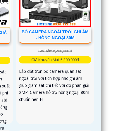
BỘ CAMERA NGOÀI TRỜI GHI ÂM
GIÁ
- HỒNG NGOẠI 80M
Giá Bán: 8,200,000 ₫
Giá Khuyến Mại: 5.300.000đ
Lắp đặt trọn bộ camera quan sát
 sắc
ngoài trời với tích hợp mic ghi âm
n
giúp giám sát chi tiết với độ phân giải
 xuất
2MP. Camera hỗ trợ hồng ngoại 80m
i phí
chuẩn nén H
 sát
hàng
ảo
ượng
ra