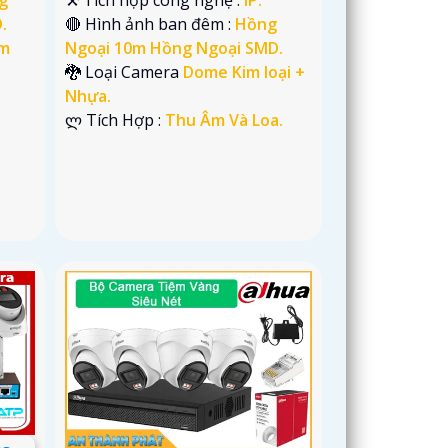
.
🔴 Hình ảnh ban đêm :
Hồng
im
Ngoại 10m Hồng Ngoại SMD.
🐉️ Loại Camera
Dome Kim loại +
Nhựa.
️ლ Tích Hợp :
Thu Âm Và Loa.