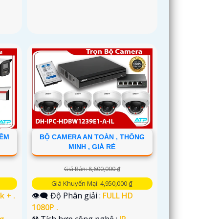
ĐÊM
BỘ CAMERA AN TOÀN , THÔNG
MINH , GIÁ RẺ
Giá Bán: 8,600,000 ₫
Giá Khuyến Mại: 4,950,000 ₫
k + .
👁️‍🗨 Độ Phân giải :
FULL HD
1080P .
g
⚒ Tích hợp công nghệ :
IP.