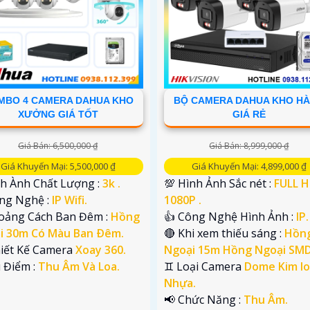
MBO 4 CAMERA DAHUA KHO
BỘ CAMERA DAHUA KHO H
XƯỞNG GIÁ TỐT
GIÁ RẺ
Giá Bán: 6,500,000 ₫
Giá Bán: 8,999,000 ₫
Giá Khuyến Mại: 5,500,000 ₫
Giá Khuyến Mại: 4,899,000 ₫
nh Ành Chất Lượng :
3k .
💯 Hình Ảnh Sắc nét :
FULL 
ông Nghệ :
IP Wifi.
1080P .
oảng Cách Ban Đêm :
Hồng
👍 Công Nghệ Hình Ảnh :
IP.
i 30m Có Màu Ban Ðêm.
🔴 Khi xem thiếu sáng :
Hồn
hiết Kế Camera
Xoay 360.
Ngoại 15m Hồng Ngoại SMD
u Điểm :
Thu Âm Và Loa.
♊ Loại Camera
Dome Kim lo
Nhựa.
️📢 Chức Năng :
Thu Âm.