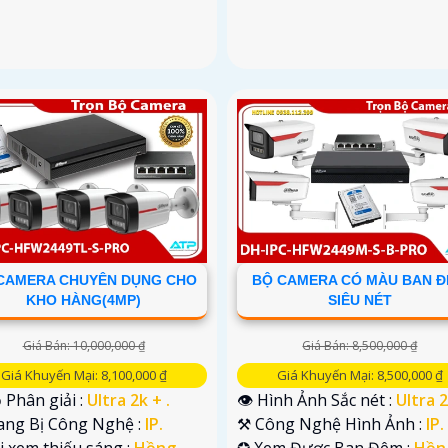
CAMERA CHUYÊN DỤNG CHO
BỘ CAMERA CÓ MÀU BAN 
KHO HÀNG(4MP)
SIÊU NÉT
Giá Bán: 10,000,000 ₫
Giá Bán: 8,500,000 ₫
Giá Khuyến Mại: 8,100,000 ₫
Giá Khuyến Mại: 8,500,000 ₫
 Phân giải :
Ultra 2k + .
👁 Hình Ảnh Sắc nét :
Ultra 2
ang Bị Công Nghệ :
IP.
⚒ Công Nghệ Hình Ảnh :
IP.
i xem thiếu sáng :
Hồng
✪ Xem Được Ban Đêm :
Hồn