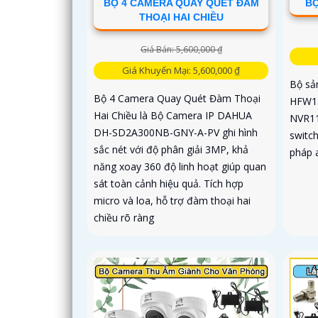
BỘ 4 CAMERA QUAY QUÉT ĐÀM
BỘ
THOẠI HAI CHIỀU
Giá Bán: 5,600,000 ₫
Giá Khuyến Mại: 5,600,000 ₫
Bộ sả
Bộ 4 Camera Quay Quét Đàm Thoại
HFW13
Hai Chiều là Bộ Camera IP DAHUA
NVR11
DH-SD2A300NB-GNY-A-PV ghi hình
switc
sắc nét với độ phân giải 3MP, khả
pháp 
năng xoay 360 độ linh hoạt giúp quan
sát toàn cảnh hiệu quả. Tích hợp
micro và loa, hỗ trợ đàm thoại hai
chiều rõ ràng