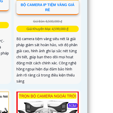
NG
BỘ CAMERA IP TIỆM VÀNG GIÁ
RẺ
Giá Bán: 8,500,000 ₫
Giá Khuyến Mại: 4,599,000 ₫
Bộ camera tiệm vàng siêu nét là giải
PC-
pháp giám sát hoàn hảo, với độ phân
à
giải cao, hình ảnh ghi lại sắc nét từng
i pháp
chi tiết, giúp bạn theo dõi mọi hoạt
động một cách chính xác. Công nghệ
hồng ngoại hiện đại đảm bảo hình
ảnh rõ ràng cả trong điều kiện thiếu
sáng