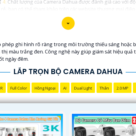
️
4:
Chất lượng của Camera Dahua được đánh giá cao với độ p
, bạn có thể tham khảo trên các website thương mại điện t
n chọn lựa được Camera Dahua chính hãng, giá rẻ và chất l
công trình biết.
phép ghi hình rõ ràng trong môi trường thiếu sáng hoặc 
n thị màu trắng đen. Công nghệ này giúp giám sát hiệu quả 
uốt ngày đêm.
LẮP TRỌN BỘ CAMERA DAHUA
NR
Full Color
Hồng Ngoại
AI
Dual Light
Thân
2.0 MP