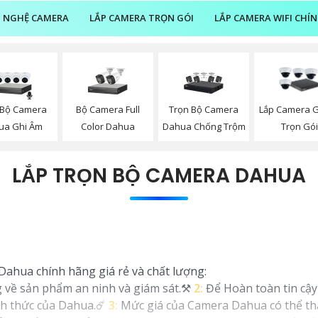
 NGHỆ CAMERA
LẮP CAMERA TRỌN GÓI
LẮP CAMERA WIFI CHÍ
 Bộ Camera
Bộ Camera Full
Trọn Bộ Camera
Lắp Camera G
ua Ghi Âm
Color Dahua
Dahua Chống Trộm
Trọn Gó
LẮP TRỌN BỘ CAMERA DAHUA
 Dahua chính hãng giá rẻ và chất lượng:
 về sản phẩm an ninh và giám sát.⚒
2:
Để Hoàn toàn tin cậ
ính thức của Dahua.☄️
3:
Mức giá của Camera Dahua có thể tha