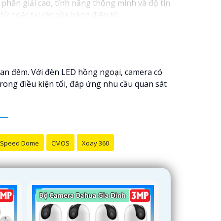
hân giải cao, tính năng thông minh và độ tin
ử hoặc tại các cửa hàng điện tử.
ượng. Nếu bạn có thêm câu hỏi hoặc cần tư
ban đêm. Với đèn LED hồng ngoại, camera có
trong điều kiện tối, đáp ứng nhu cầu quan sát
Speed Dome
CMOS
Xoay 360