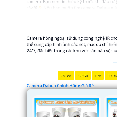
camera. Bạn nên tìm hiểu kỹ trước khi đầu tư.
cậy.💖
5:
Nếu bạn muốn tìm camera Dahua giá rẻ
Hy vọng rằng những thông tin trên sẽ giúp bạ
vấn thêm, đừng ngần ngại để lại Cung cấp cho 
Camera hồng ngoại sử dụng công nghệ IR cho 
thể cung cấp hình ảnh sắc nét, mặc dù chỉ hiể
24/7, đặc biệt trong các khu vực cần bảo vệ s
Có Led
128GB
IP66
3D D
Camera Dahua Chính Hãng Giá Rẻ