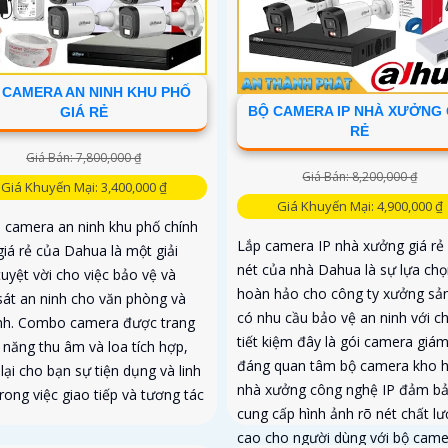
 CAMERA AN NINH KHU PHỐ
BỘ CAMERA IP NHÀ XƯỞNG 
GIÁ RẺ
RẺ
Giá Bán: 7,800,000 ₫
Giá Bán: 8,200,000 ₫
Giá Khuyến Mại: 3,400,000 ₫
Giá Khuyến Mại: 4,900,000 ₫
p camera an ninh khu phố chính
Lắp camera IP nhà xưởng giá rẻ
giá rẻ của Dahua là một giải
nét của nhà Dahua là sự lựa chọ
uyệt vời cho việc bảo vệ và
hoàn hảo cho công ty xưởng sản
sát an ninh cho văn phòng và
có nhu cầu bảo vệ an ninh với ch
ình. Combo camera được trang
tiết kiệm đây là gói camera giám
 năng thu âm và loa tích hợp,
đáng quan tâm bộ camera kho 
ại cho bạn sự tiện dụng và linh
nhà xưởng công nghệ IP đảm b
rong việc giao tiếp và tương tác
cung cấp hình ảnh rõ nét chất l
cao cho người dùng với bộ came