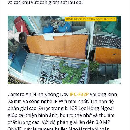
và các khu vực cần giám sát lâu dài.
Camera An Ninh Không Dây
IPC-F32P
với ống kính
2.8mm và công nghệ IP Wifi mới nhất, Tin hơn độ
phân giải cao. Được trang bị ICR Lọc Hồng Ngoại
giúp cải thiện hình ảnh, hỗ trợ thẻ nhớ và thu âm
chất lượng cao. Với độ phân giải lên đến 3.0 MP
ONVIF, đây là camera bullet Ngoài trời với thân