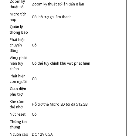
Zoom kỹ
Zoom kỹ thuật số lên đến 8 lần
thuật số
Micro tích
Có, hỗ trợ ghi âm thanh
hợp
Quản lý
thông báo
Phát hiện
chuyển
Có
động
Vùng phát
hiện tùy
Có thể tùy chỉnh khu vực phát hiện
chỉnh
Phát hiện
Có
con người
Giao diện
phụ trợ
Khe cắm
Hỗ trợ thẻ Micro SD tối đa 512GB
thẻ nhớ
Nút reset
Có
Thông tin
chung
Nguồn cấp
DC 12V 0.5A