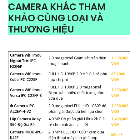
CAMERA KHÁC THAM
KHẢO CÙNG LOẠI VÀ
THƯƠNG HIỆU
Camera Wifi Imou
2.0 megapixel Giám sát trên điện
1,800,000
Ngoài Trời IPC-
thoại nhanh
VNĐ
F22FEP
Camera Wifi Imou
FULL HD 1080P 2.0 MP Giá rẻ phù
850,000
Cube IPC-C22SP
hợp chi phí
VNĐ
FULL HD 1080P 2.0 megapixel
Camera Wifi Imou
1,200,000
Được bán nhiều nhất trong năm
Versa IPC-C22FP-C
VNĐ
vừa qua
❇ Camera IPC-
2.0 megapixel FULL HD 1080P độ
1,000,000
A22EP-H-V2
phân giải được ưu tiên lựa chọn
VNĐ
Lắp Camera Xoay
4.0 MP Độ phân giải Ultra 2k Giá
1,400,000
360 Độ Giá Rẻ
rẻ cho hình ảnh chi tiết
VNĐ
Camera IMOU-IPC-
2.0 MP FULL HD 1080P xem qua
liên hệ
K42P
điện thoại máy tính phù hợp