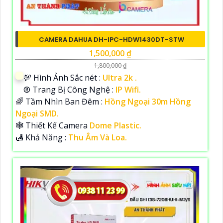
CAMERA DAHUA DH-IPC-HDW1430DT-STW
1,500,000 ₫
1,800,000 ₫
💯 Hình Ảnh Sắc nét :
Ultra 2k .
®️ Trang Bị Công Nghệ :
IP Wifi.
🌈 Tầm Nhìn Ban Đêm :
Hồng Ngoại 30m Hồng
Ngoại SMD.
🕸️ Thiết Kế Camera
Dome Plastic.
️🛃 Khả Năng :
Thu Âm Và Loa.