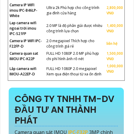
Camera IP WIFI
Ultra 2k Phù hợp cho công trình
2,800,000
imou IPC-B46LP-
gia đình cửa hàng
VNĐ
White
Lap camera wifi
2.0 MP là độ phân giải được nhiều
1,400,000
ngoai trời imou
công trình lựa chọn
VNĐ
IPC-S21FP
Camera IP WIFI IPC-
2.0 megapixel Thích hợp cho
liên hệ
F22FP-D
công trình giá rẻ
Camera quan sat
FULL HD 1080P 2.0 MP phù hợp
1,500,000
IMOU IPC-K22P
chi phí hình ảnh rõ nét
VNĐ
1,000,000
Lắp camera wifi
FULL HD 1080P 2.0 megapixel
VNĐ
IMOU-A22EP-D
Xem qua điện thoại từ xa ổn định
CÔNG TY TNHH TM-DV
ĐẦU TƯ AN THÀNH
PHÁT
Camera quan sát IMOU
IPC-F32P
3MP chính