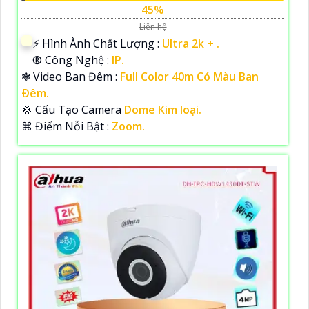
45%
Liên hệ
️⚡ Hình Ành Chất Lượng :
Ultra 2k + .
®️ Công Nghệ :
IP.
❃ Video Ban Đêm :
Full Color 40m Có Màu Ban
Ðêm.
💢 Cấu Tạo Camera
Dome Kim loại.
️⌘ Điểm Nỗi Bật :
Zoom.