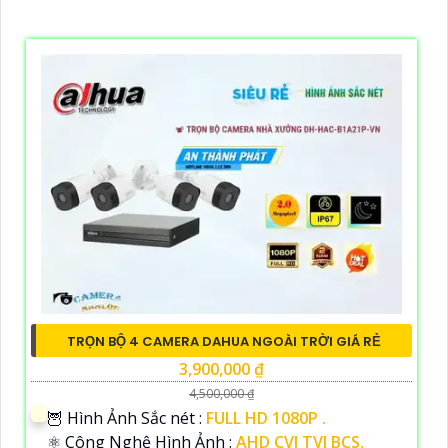
TRỌN BỘ 4 CAMERA DAHUA NGOÀI TRỜI GIÁ RẺ
3,900,000 ₫
4,500,000 ₫
🦉 Hình Ảnh Sắc nét :
FULL HD 1080P .
⚛️ Công Nghệ Hình Ảnh :
AHD CVI TVI BCS.