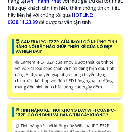
hãng tại
An Thành Phát
với mức giá ưu đãi tốt nhất.
Nếu quý khách cần tìm hiểu thêm thông tin chi tiết,
hãy liên hệ với chúng tôi qua
HOTLINE:
0938.11.23.99
để được tư vấn tận tình.
😇 CAMERA IPC-F32P CỦA IMOU CÓ NHỮNG TÍNH
NĂNG NỔI BẬT NÀO GIÚP THIẾT KẾ CỦA NÓ ĐẸP
VÀ HIỆN ĐẠI?
👍 Camera IPC-F32P của Imou được thiết kế tinh tế
với vỏ kim loại chắc chắn và hình dáng hiện đại. Tính
năng AI độc quyền giúp nhận dạng chuyển động
chính xác, kết hợp với đèn LED hồng ngoại tự động,
mang đến hình ảnh chất lượng cao ngày đêm.
️💭 TÍNH NĂNG KẾT NỐI KHÔNG DÂY WIFI CỦA IPC-
F32P CÓ ỔN ĐỊNH VÀ ĐÁNG TIN CẬY KHÔNG?
👌 Tính năng kết nối không dây Wifi của IPC-F32P
được đánh giá là ổn định và đáng tin cậy. Với công