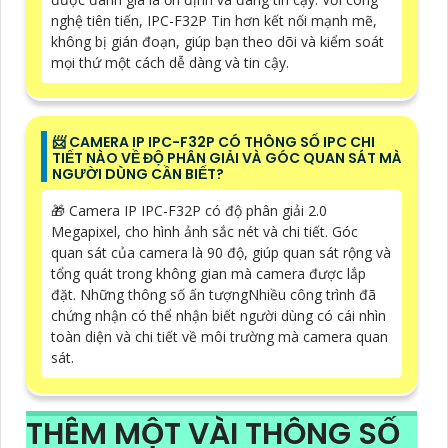
nghệ tiên tiến, IPC-F32P Tin hơn kết nối mạnh mẽ,
không bị gián đoạn, giúp bạn theo dõi và kiểm soát
mọi thứ một cách dễ dàng và tin cậy.
📨 CAMERA IP IPC-F32P CÓ THÔNG SỐ IPC CHI
TIẾT NÀO VỀ ĐỘ PHÂN GIẢI VÀ GÓC QUAN SÁT MÀ
NGƯỜI DÙNG CẦN BIẾT?
🎁 Camera IP IPC-F32P có độ phân giải 2.0
Megapixel, cho hình ảnh sắc nét và chi tiết. Góc
quan sát của camera là 90 độ, giúp quan sát rộng và
tổng quát trong không gian mà camera được lắp
đặt. Những thông số ấn tượngNhiều công trình đã
chứng nhận có thể nhận biết người dùng có cái nhìn
toàn diện và chi tiết về môi trường mà camera quan
sát.
THÊM MỘT VÀI THÔNG SỐ