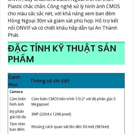
Plastic chắc chắn. Công nghệ xử lý hình ảnh CMOS
cho màu sắc sắc nét, với khả năng xem ban đêm
Hồng Ngoại 30m và giám sát phù hợp. Hổ trợ kết
nối ONVIF và có chiết khấu hấp dẫn tại An Thành
Phát.
ĐẶC TÍNH KỸ THUẬT SẢN
PHẨM
Danh
Thông số chi tiết
mục
Camera
Cảm biến
Cảm biến CMOS tiến trình 1/3.2" với độ phân giải 3
hình ảnh
Megapixel
Độ phân
3MP (2304 x 1296 pixel)
giải tối đa
Tầm nhìn
Khoảng cách quan sát lên đến 30 mét (98 feet)
ban đêm