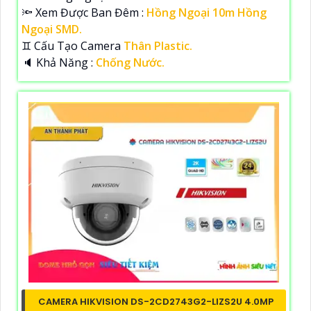
🔦 Xem Được Ban Đêm :
Hồng Ngoại 10m Hồng
Ngoại SMD.
♊ Cấu Tạo Camera
Thân Plastic.
️🔈 Khả Năng :
Chống Nước.
CAMERA HIKVISION DS-2CD2743G2-LIZS2U 4.0MP