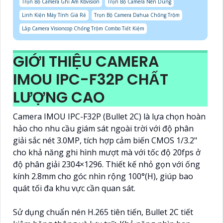
Trọn Bộ Camera Ghi Âm Kbvision
Trọn Bộ Camera Nên Dùng
Linh Kiện Máy Tính Giá Rẻ
Trọn Bộ Camera Dahua Chống Trộm
Lắp Camera Visioncop Chống Trộm Combo Tiết Kiệm
GIỚI THIỆU CAMERA
IMOU IPC-F32P CHẤT
LƯỢNG CAO
Camera IMOU IPC-F32P (Bullet 2C) là lựa chọn hoàn
hảo cho nhu cầu giám sát ngoài trời với độ phân
giải sắc nét 3.0MP, tích hợp cảm biến CMOS 1/3.2"
cho khả năng ghi hình mượt mà với tốc độ 20fps ở
độ phân giải 2304×1296. Thiết kế nhỏ gọn với ống
kính 2.8mm cho góc nhìn rộng 100°(H), giúp bao
quát tối đa khu vực cần quan sát.
Sử dụng chuẩn nén H.265 tiên tiến, Bullet 2C tiết