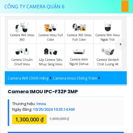
CÔNG TY CAMERA QUẬN 6
Camera Wifi Imou
Camera Wifi Imou
Camera Imou Full
Camera 360 Imou
Ngoài Trời
360
Color
Full Color
Camera Đếm
Camera Chuẩn
Lắp Camera Siêu
Camera Vantech
Người Dahua
Onvif Imou
Nhạy Sáng Imou
Chất Lượng 4K
Camera Wifi Chính Hãng
Camera Imou Chống Trộm
Camera IMOU IPC-F32P 3MP
Thương hiệu:
Imou
Ngày đăng:
10/25/2024 10:35:14 AM
1,300,000 ₫
1,600,000 ₫