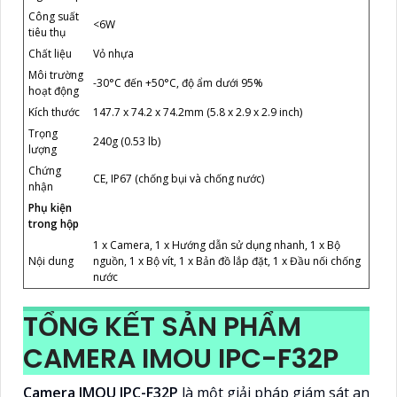
Công suất
<6W
tiêu thụ
Chất liệu
Vỏ nhựa
Môi trường
-30°C đến +50°C, độ ẩm dưới 95%
hoạt động
Kích thước
147.7 x 74.2 x 74.2mm (5.8 x 2.9 x 2.9 inch)
Trọng
240g (0.53 lb)
lượng
Chứng
CE, IP67 (chống bụi và chống nước)
nhận
Phụ kiện
trong hộp
1 x Camera, 1 x Hướng dẫn sử dụng nhanh, 1 x Bộ
Nội dung
nguồn, 1 x Bộ vít, 1 x Bản đồ lắp đặt, 1 x Đầu nối chống
nước
TỔNG KẾT SẢN PHẨM
CAMERA IMOU IPC-F32P
Camera IMOU IPC-F32P
là một giải pháp giám sát an