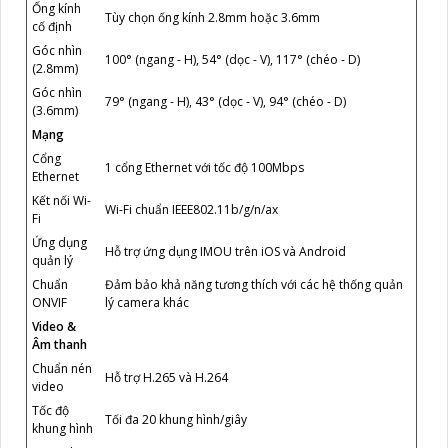
Ống kính
Tùy chọn ống kính 2.8mm hoặc 3.6mm
cố định
Góc nhìn
100° (ngang - H), 54° (dọc - V), 117° (chéo - D)
(2.8mm)
Góc nhìn
79° (ngang - H), 43° (dọc - V), 94° (chéo - D)
(3.6mm)
Mạng
Cổng
1 cổng Ethernet với tốc độ 100Mbps
Ethernet
Kết nối Wi-
Wi-Fi chuẩn IEEE802.11b/g/n/ax
Fi
Ứng dụng
Hỗ trợ ứng dụng IMOU trên iOS và Android
quản lý
Chuẩn
Đảm bảo khả năng tương thích với các hệ thống quản
ONVIF
lý camera khác
Video &
Âm thanh
Chuẩn nén
Hỗ trợ H.265 và H.264
video
Tốc độ
Tối đa 20 khung hình/giây
khung hình