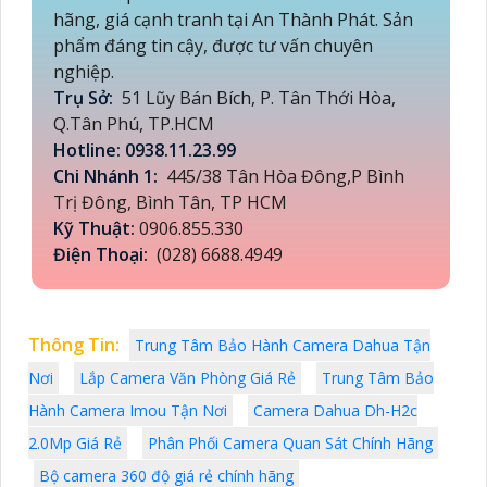
hãng, giá cạnh tranh tại An Thành Phát. Sản
phẩm đáng tin cậy, được tư vấn chuyên
nghiệp.
Trụ Sở:
51 Lũy Bán Bích, P. Tân Thới Hòa,
Q.Tân Phú, TP.HCM
Hotline: 0938.11.23.99
Chi Nhánh 1:
445/38 Tân Hòa Đông,P Bình
Trị Đông, Bình Tân, TP HCM
Kỹ Thuật:
0906.855.330
Điện Thoại:
(028) 6688.4949
Thông Tin:
Trung Tâm Bảo Hành Camera Dahua Tận
Nơi
Lắp Camera Văn Phòng Giá Rẻ
Trung Tâm Bảo
Hành Camera Imou Tận Nơi
Camera Dahua Dh-H2c
2.0Mp Giá Rẻ
Phân Phối Camera Quan Sát Chính Hãng
Bộ camera 360 độ giá rẻ chính hãng