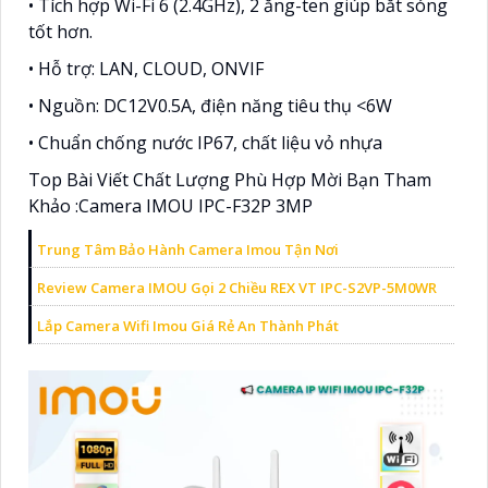
• Tích hợp Wi-Fi 6 (2.4GHz), 2 ăng-ten giúp bắt sóng
tốt hơn.
• Hỗ trợ: LAN, CLOUD, ONVIF
• Nguồn: DC12V0.5A, điện năng tiêu thụ <6W
• Chuẩn chống nước IP67, chất liệu vỏ nhựa
Top Bài Viết Chất Lượng Phù Hợp Mời Bạn Tham
Khảo :Camera IMOU IPC-F32P 3MP
Trung Tâm Bảo Hành Camera Imou Tận Nơi
Review Camera IMOU Gọi 2 Chiều REX VT IPC-S2VP-5M0WR
Lắp Camera Wifi Imou Giá Rẻ An Thành Phát