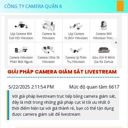
CÔNG TY CAMERA QUẬN 6
Camera Wifi
Lắp Camera Wifi
Camera Ai
Lắp Camera
Hikvision Trong
Full HD Hikvision
Hikvision
H.265+ Hikvision
Nhà
Camera Hikvision
Camera Ultra 3k
Camera Ip Thân
Đầu Ghi 8 Kênh
Phân Biệt Người
Hikvision
Trụ Hikvision
Giá Rẻ Dahua
GIẢI PHÁP CAMERA GIÁM SÁT LIVESTREAM
5/22/2025 2:11:54 PM
Mức độ quan tâm: 6617
Với giải pháp livestream trực tiếp bằng camera giám sát,
đây là một trong những giải pháp cực kì tối ưu nhất ở
thời điểm hiện tại với giá thành rẻ, bạn có thể tận dụng
được camera giám sát để livestream