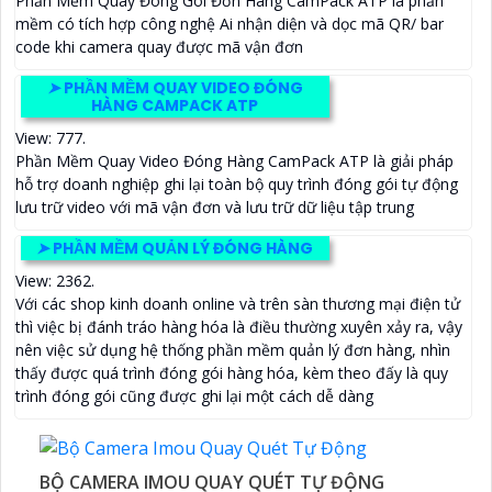
Phần Mềm Quay Đóng Gói Đơn Hàng CamPack ATP là phần
mềm có tích hợp công nghệ Ai nhận diện và dọc mã QR/ bar
code khi camera quay được mã vận đơn
➤
PHẦN MỀM QUAY VIDEO ĐÓNG
HÀNG CAMPACK ATP
View: 777.
Phần Mềm Quay Video Đóng Hàng CamPack ATP là giải pháp
hỗ trợ doanh nghiệp ghi lại toàn bộ quy trình đóng gói tự động
lưu trữ video với mã vận đơn và lưu trữ dữ liệu tập trung
➤
PHẦN MỀM QUẢN LÝ ĐÓNG HÀNG
View: 2362.
Với các shop kinh doanh online và trên sàn thương mại điện tử
thì việc bị đánh tráo hàng hóa là điều thường xuyên xảy ra, vậy
nên việc sử dụng hệ thống phần mềm quản lý đơn hàng, nhìn
thấy được quá trình đóng gói hàng hóa, kèm theo đấy là quy
trình đóng gói cũng được ghi lại một cách dễ dàng
BỘ CAMERA IMOU QUAY QUÉT TỰ ĐỘNG