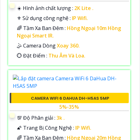
☀️ Hình ảnh chất lượng :
2K Lite .
⚜️ Sử dụng công nghệ :
IP Wifi.
🌈 Tầm Xa Ban Đêm :
Hồng Ngoại 10m Hồng
Ngoại Smart IR.
🤹 Camera Dòng
Xoay 360.
️💮 Đặt Điểm :
Thu Âm Và Loa.
CAMERA WIFI 6 DAHUA DH-H5AS 5MP
5%-35%
💯 Độ Phân giải :
3k .
🌠 Trang Bị Công Nghệ :
IP Wifi.
🌈 Tầm Xa Ban Đêm :
Hồng Ngoại 20m Hồng