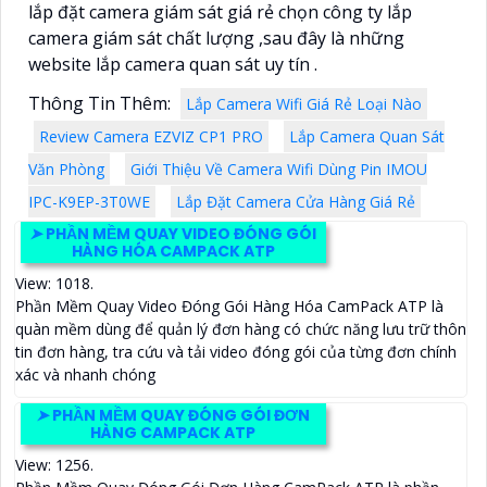
lắp đặt camera giám sát giá rẻ chọn công ty lắp
camera giám sát chất lượng ,sau đây là những
website lắp camera quan sát uy tín .
Thông Tin Thêm:
Lắp Camera Wifi Giá Rẻ Loại Nào
Review Camera EZVIZ CP1 PRO
Lắp Camera Quan Sát
Văn Phòng
Giới Thiệu Về Camera Wifi Dùng Pin IMOU
IPC-K9EP-3T0WE
Lắp Đặt Camera Cửa Hàng Giá Rẻ
➤
PHẦN MỀM QUAY VIDEO ĐÓNG GÓI
HÀNG HÓA CAMPACK ATP
View: 1018.
Phần Mềm Quay Video Đóng Gói Hàng Hóa CamPack ATP là
quàn mềm dùng để quản lý đơn hàng có chức năng lưu trữ thôn
tin đơn hàng, tra cứu và tải video đóng gói của từng đơn chính
xác và nhanh chóng
➤
PHẦN MỀM QUAY ĐÓNG GÓI ĐƠN
HÀNG CAMPACK ATP
View: 1256.