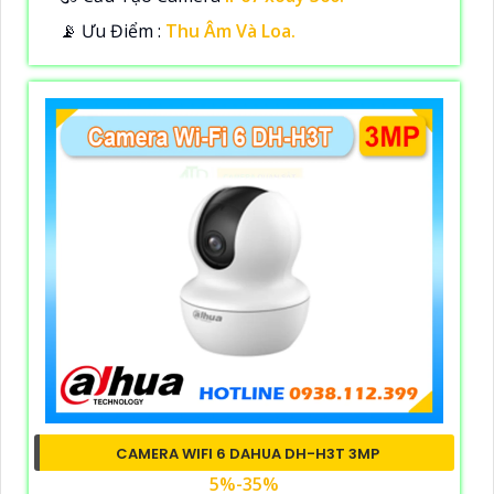
️📡 Ưu Điểm :
Thu Âm Và Loa.
CAMERA WIFI 6 DAHUA DH-H3T 3MP
5%-35%