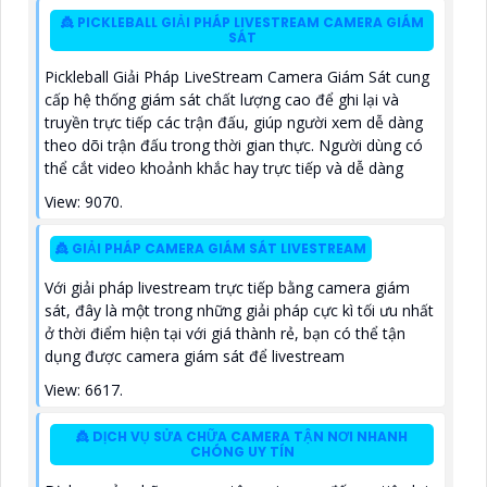
hiện xâm nhập
👸 PICKLEBALL GIẢI PHÁP LIVESTREAM CAMERA GIÁM
SÁT
Pickleball Giải Pháp LiveStream Camera Giám Sát cung
cấp hệ thống giám sát chất lượng cao để ghi lại và
truyền trực tiếp các trận đấu, giúp người xem dễ dàng
theo dõi trận đấu trong thời gian thực. Người dùng có
thể cắt video khoảnh khắc hay trực tiếp và dễ dàng
View: 9070.
👸 GIẢI PHÁP CAMERA GIÁM SÁT LIVESTREAM
Với giải pháp livestream trực tiếp bằng camera giám
sát, đây là một trong những giải pháp cực kì tối ưu nhất
ở thời điểm hiện tại với giá thành rẻ, bạn có thể tận
dụng được camera giám sát để livestream
View: 6617.
👸 DỊCH VỤ SỬA CHỮA CAMERA TẬN NƠI NHANH
CHÓNG UY TÍN