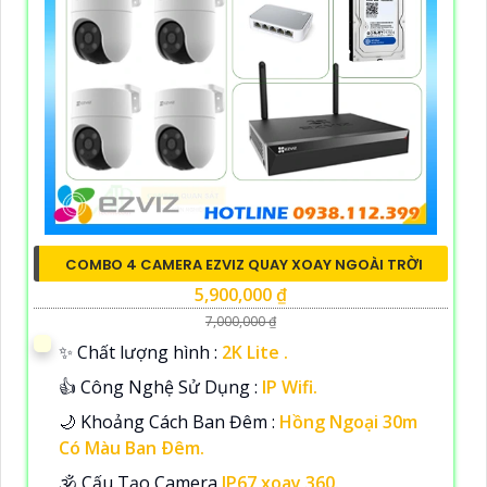
COMBO 4 CAMERA EZVIZ QUAY XOAY NGOÀI TRỜI
5,900,000 ₫
7,000,000 ₫
✨ Chất lượng hình :
2K Lite .
👍 Công Nghệ Sử Dụng :
IP Wifi.
🌙 Khoảng Cách Ban Đêm :
Hồng Ngoại 30m
Có Màu Ban Ðêm.
🕉️ Cấu Tạo Camera
IP67 xoay 360.