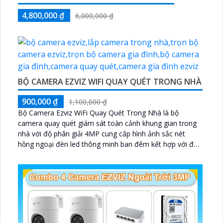
4,800,000 ₫
6,000,000 ₫
BỘ CAMERA EZVIZ WIFI QUAY QUÉT TRONG NHÀ
900,000 ₫
1,100,000 ₫
Bộ Camera Ezviz WiFi Quay Quét Trong Nhà là bộ
camera quay quét giám sát toàn cảnh khung gian trong
nhà với độ phân giải 4MP cung cấp hình ảnh sắc nét
hồng ngoại đèn led thông minh ban đêm kết hợp với đầu
ghi 8 kênh X5S 8W và ổ cứng 500GB giúp lưu trũ dữ liệu
lâu dài