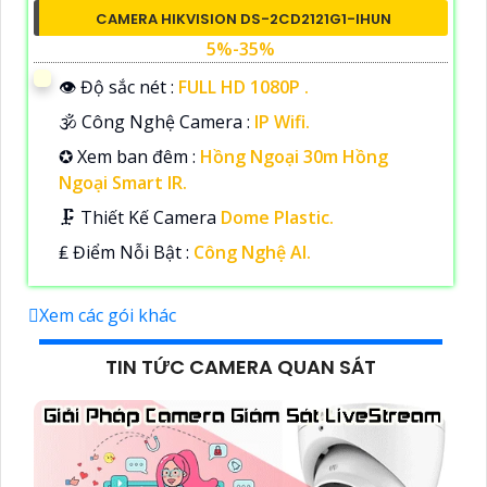
CAMERA HIKVISION DS-2CD2121G1-IHUN
5%-35%
👁 Độ sắc nét :
FULL HD 1080P .
🕉️ Công Nghệ Camera :
IP Wifi.
✪ Xem ban đêm :
Hồng Ngoại 30m Hồng
Ngoại Smart IR.
🗜️ Thiết Kế Camera
Dome Plastic.
️₤ Điểm Nỗi Bật :
Công Nghệ AI.
Xem các gói khác
TIN TỨC CAMERA QUAN SÁT