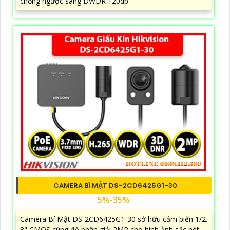
chống ngược sáng DWDR 120db
CAMERA BÍ MẬT DS-2CD6425G1-30
5%-35%
Camera Bí Mật DS-2CD6425G1-30 sở hữu cảm biến 1/2.
8" CMOS cùng độ phân giải 2MP cho hình ảnh sắc nét,