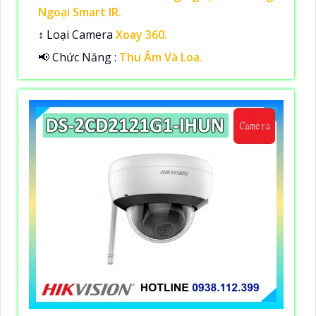
Ngoại Smart IR.
↕️ Loại Camera
Xoay 360.
️📢 Chức Năng :
Thu Âm Và Loa.