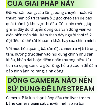
CỦA GIẢI PHÁP NÀY
Đối với sân bóng, cầu lông, bóng chuyền hoặc võ
thuật, nên bố trí camera ở 2 góc chéo sân để bao
quát toàn bộ khu vực thi đấu. Góc nhìn chéo giúp
ghi lại đầy đủ chuyển động của vận động viên và
diễn biến trận đấu. Kèm theo đấy người chơi cả 2
đội đều có thể cắt khoảnh khắc hay của chính mình
Với mục tiêu quảng bá, cần đặt camera ở vị trí trung
tâm, hướng trực diện vào nội dung chính như sân
khấu, khán đài hoặc điểm nhấn thương hiệu. Ưu
tiên sử dụng camera góc rộng, hỗ trợ zoom để đảm
bảo hình ảnh rõ ràng, sinh động.
DÒNG CAMERA NÀO NÊN
SỬ DỤNG ĐỂ LIVESTREAM
Camera IP là lựa chọn hàng đầu cho
livestream
bằng camera giám sát
chuyên nghiệp và bán