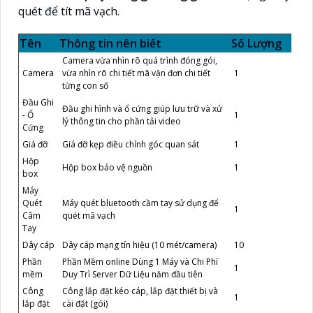
quét để tít mã vạch.
Tên
Thông tin nên biết
Số Lượng
Camera vừa nhìn rõ quá trình đóng gói,
Camera
vừa nhìn rõ chi tiết mã vận đơn chi tiết
1
từng con số
Đầu Ghi
Đầu ghi hình và ổ cứng giúp lưu trữ và xử
- Ổ
1
lý thông tin cho phần tải video
Cứng
Giá đỡ
Giá đỡ kẹp điều chỉnh góc quan sát
1
Hộp
Hộp box bảo vệ nguồn
1
box
Máy
Quét
Máy quét bluetooth cầm tay sử dụng để
1
Câm
quét mã vạch
Tay
Dây cáp
Dây cáp mạng tín hiệu (10 mét/camera)
10
Phần
Phần Mềm online Dùng 1 Máy và Chi Phí
1
mềm
Duy Trì Server Dữ Liệu năm đầu tiên
Công
Công lắp đặt kéo cáp, lắp đặt thiết bị và
1
lắp đặt
cài đặt (gói)