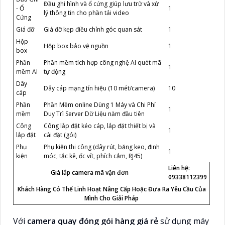
Đầu ghi hình và ổ cứng giúp lưu trữ và xử
- Ổ
1
lý thông tin cho phần tải video
Cứng
Giá đỡ
Giá đỡ kẹp điều chỉnh góc quan sát
1
Hộp
Hộp box bảo vệ nguồn
1
box
Phần
Phần mềm tích hợp công nghệ AI quét mã
1
mềm AI
tự động
Dây
Dây cáp mạng tín hiệu (10 mét/camera)
10
cáp
Phần
Phần Mềm online Dùng 1 Máy và Chi Phí
1
mềm
Duy Trì Server Dữ Liệu năm đầu tiên
Công
Công lắp đặt kéo cáp, lắp đặt thiết bị và
1
lắp đặt
cài đặt (gói)
Phụ
Phụ kiện thi công (dây rút, băng keo, đinh
1
kiện
móc, tắc kê, ốc vít, phích cắm, RJ45)
Liên hệ:
Giá lắp camera mã vận đơn
09338112399
Khách Hàng Có Thể Linh Hoạt Nâng Cấp Hoặc Đưa Ra Yêu Cầu Của
Mình Cho Giải Pháp
Với
camera quay đóng gói hàng giá rẻ
sử dụng máy