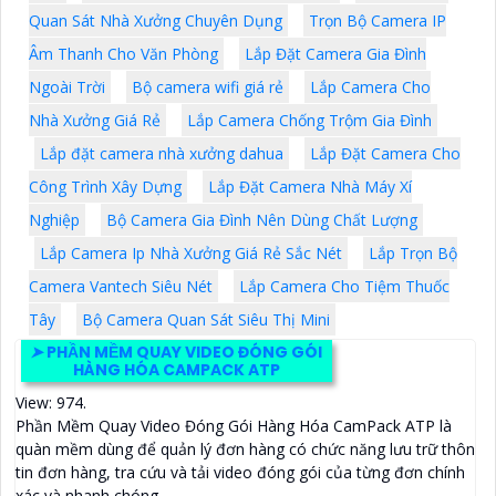
Quan Sát Nhà Xưởng Chuyên Dụng
Trọn Bộ Camera IP
Âm Thanh Cho Văn Phòng
Lắp Đặt Camera Gia Đình
Ngoài Trời
Bộ camera wifi giá rẻ
Lắp Camera Cho
Nhà Xưởng Giá Rẻ
Lắp Camera Chống Trộm Gia Đình
Lắp đặt camera nhà xưởng dahua
Lắp Đặt Camera Cho
Công Trình Xây Dựng
Lắp Đặt Camera Nhà Máy Xí
Nghiệp
Bộ Camera Gia Đình Nên Dùng Chất Lượng
Lắp Camera Ip Nhà Xưởng Giá Rẻ Sắc Nét
Lắp Trọn Bộ
Camera Vantech Siêu Nét
Lắp Camera Cho Tiệm Thuốc
Tây
Bộ Camera Quan Sát Siêu Thị Mini
➤
PHẦN MỀM QUAY VIDEO ĐÓNG GÓI
HÀNG HÓA CAMPACK ATP
View: 974.
Phần Mềm Quay Video Đóng Gói Hàng Hóa CamPack ATP là
quàn mềm dùng để quản lý đơn hàng có chức năng lưu trữ thôn
tin đơn hàng, tra cứu và tải video đóng gói của từng đơn chính
xác và nhanh chóng