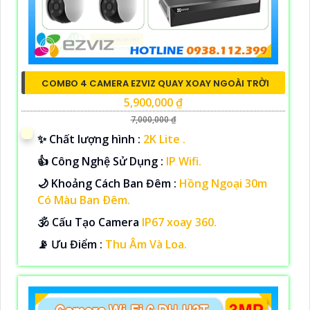
COMBO 4 CAMERA EZVIZ QUAY XOAY NGOÀI TRỜI
5,900,000 ₫
7,000,000 ₫
✨ Chất lượng hình :
2K Lite .
👍 Công Nghệ Sử Dụng :
IP Wifi.
🌙 Khoảng Cách Ban Đêm :
Hồng Ngoại 30m
Có Màu Ban Ðêm.
🕉️ Cấu Tạo Camera
IP67 xoay 360.
️📡 Ưu Điểm :
Thu Âm Và Loa.