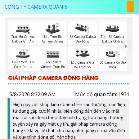
CÔNG TY CAMERA QUẬN 6
Trọn Bộ Camera
Trọn Bộ Camera
Lắp Trọn Bộ
Bộ Camera Dahua
Dahua Ghi Âm
Dahua Chống
Camera Dahua
Báo Động
Trộm
Bộ Camera Full
Lắp Camera
Lắp Camera Giá
Bộ Camera Có Báo
Color Dahua
Vantech Trọn Bộ
Rẻ Trọn Gói
Đông
GIẢI PHÁP CAMERA ĐÓNG HÀNG
5/8/2026 8:32:09 AM
Mức độ quan tâm: 1931
Hiện nay các shop kinh doanh trên sàn thương mại điện
tử đang gặp cực kì nhiều biến động dẫn đến việc mất
mát tài sản, kèm theo đấy tính trạng tráo hàng thường
xuyên xảy ra gây mất uy tín, giải pháp camera đóng
hàng sẽ là vị cứu tinh cho bạn, nhờ quay rõ mã vận đơn
và quy trình đóng gói hàng hóa