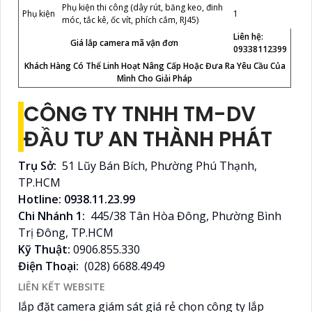
Phụ kiện thi công (dây rút, băng keo, đinh
Phụ kiện
1
móc, tắc kê, ốc vít, phích cắm, RJ45)
Liên hệ:
Giá lắp camera mã vận đơn
09338112399
Khách Hàng Có Thể Linh Hoạt Nâng Cấp Hoặc Đưa Ra Yêu Cầu Của
Mình Cho Giải Pháp
CÔNG TY TNHH TM-DV
ĐẦU TƯ AN THÀNH PHÁT
Trụ Sở:
51 Lũy Bán Bích, Phường Phú Thạnh,
TP.HCM
Hotline: 0938.11.23.99
Chi Nhánh 1:
445/38 Tân Hòa Đông, Phường Bình
Trị Đông, TP.HCM
Kỹ Thuật:
0906.855.330
Điện Thoại:
(028) 6688.4949
LIÊN KẾT WEBSITE
lắp đặt camera giám sát giá rẻ chọn công ty lắp