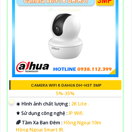
CAMERA WIFI 6 DAHUA DH-H3T 3MP
5%-35%
☀️ Hình ảnh chất lượng :
2K Lite .
⚜️ Sử dụng công nghệ :
IP Wifi.
🌈 Tầm Xa Ban Đêm :
Hồng Ngoại 10m
Hồng Ngoại Smart IR.