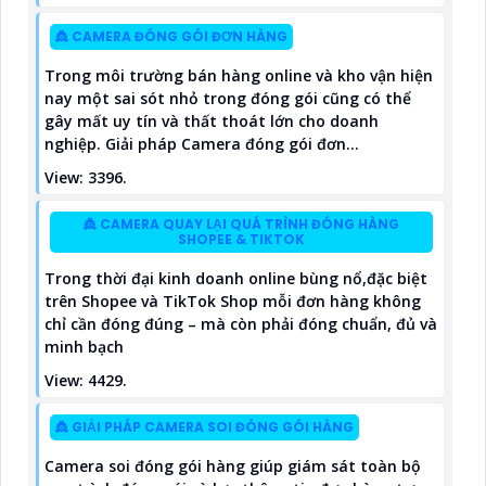
👸 CAMERA ĐÓNG GÓI ĐƠN HÀNG
Trong môi trường bán hàng online và kho vận hiện
nay một sai sót nhỏ trong đóng gói cũng có thể
gây mất uy tín và thất thoát lớn cho doanh
nghiệp. Giải pháp Camera đóng gói đơn...
View: 3396.
👸 CAMERA QUAY LẠI QUÁ TRÌNH ĐÓNG HÀNG
SHOPEE & TIKTOK
Trong thời đại kinh doanh online bùng nổ,đặc biệt
trên Shopee và TikTok Shop mỗi đơn hàng không
chỉ cần đóng đúng – mà còn phải đóng chuẩn, đủ và
minh bạch
View: 4429.
👸 GIẢI PHÁP CAMERA SOI ĐÓNG GÓI HÀNG
Camera soi đóng gói hàng giúp giám sát toàn bộ