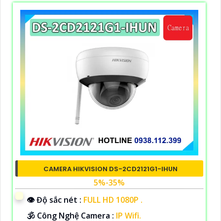
CAMERA HIKVISION DS-2CD2121G1-IHUN
5%-35%
👁 Độ sắc nét :
FULL HD 1080P .
🕉️ Công Nghệ Camera :
IP Wifi.