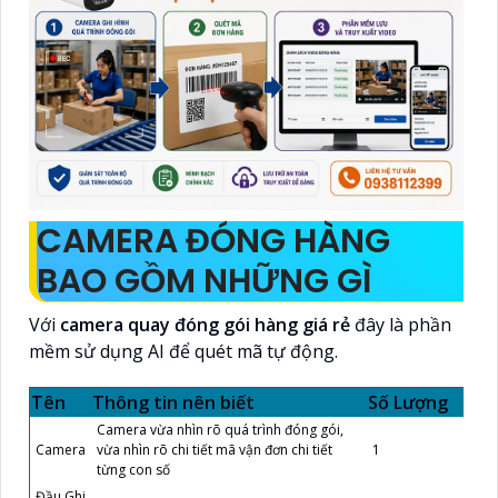
CAMERA ĐÓNG HÀNG
BAO GỒM NHỮNG GÌ
Với
camera quay đóng gói hàng giá rẻ
đây là phần
mềm sử dụng AI để quét mã tự động.
Tên
Thông tin nên biết
Số Lượng
Camera vừa nhìn rõ quá trình đóng gói,
Camera
vừa nhìn rõ chi tiết mã vận đơn chi tiết
1
từng con số
Đầu Ghi