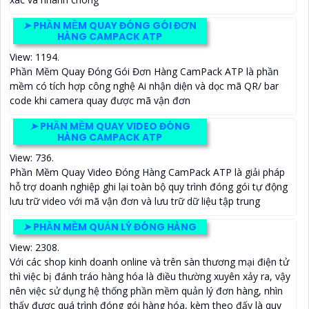
➤
PHẦN MỀM QUAY ĐÓNG GÓI ĐƠN
HÀNG CAMPACK ATP
View: 1194.
Phần Mềm Quay Đóng Gói Đơn Hàng CamPack ATP là phần
mềm có tích hợp công nghệ Ai nhận diện và dọc mã QR/ bar
code khi camera quay được mã vận đơn
➤
PHẦN MỀM QUAY VIDEO ĐÓNG
HÀNG CAMPACK ATP
View: 736.
Phần Mềm Quay Video Đóng Hàng CamPack ATP là giải pháp
hỗ trợ doanh nghiệp ghi lại toàn bộ quy trình đóng gói tự động
lưu trữ video với mã vận đơn và lưu trữ dữ liệu tập trung
➤
PHẦN MỀM QUẢN LÝ ĐÓNG HÀNG
View: 2308.
Với các shop kinh doanh online và trên sàn thương mại điện tử
thì việc bị đánh tráo hàng hóa là điều thường xuyên xảy ra, vậy
nên việc sử dụng hệ thống phần mềm quản lý đơn hàng, nhìn
thấy được quá trình đóng gói hàng hóa, kèm theo đấy là quy