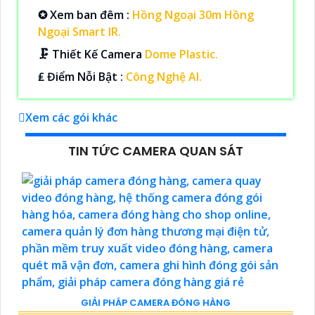
✪ Xem ban đêm :
Hồng Ngoại 30m Hồng
Ngoại Smart IR.
🗜️ Thiết Kế Camera
Dome Plastic.
️₤ Điểm Nỗi Bật :
Công Nghệ AI.
Xem các gói khác
TIN TỨC CAMERA QUAN SÁT
GIẢI PHÁP CAMERA ĐÓNG HÀNG