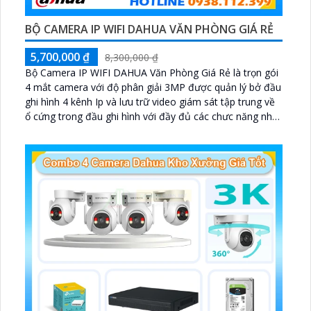
BỘ CAMERA IP WIFI DAHUA VĂN PHÒNG GIÁ RẺ
5,700,000 ₫
8,300,000 ₫
Bộ Camera IP WIFI DAHUA Văn Phòng Giá Rẻ là trọn gói
4 mắt camera với độ phân giải 3MP được quản lý bở đầu
ghi hình 4 kênh Ip và lưu trữ video giám sát tập trung về
ổ cứng trong đầu ghi hình với đầy đủ các chưc năng như
AI Phát hiện chuyển động, đàm thoại âm thanh 2 chiều
và giám sát có màu vào ban đêm