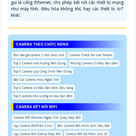
gọi là cổng Ethernet, cho phép kết nối các thiết bị mạng
như máy tính, điều hòa không khí, hay các thiết bị IoT
khác
CAMERA THEO CHỨC NĂNG
Bản báo giá camera 2 mắt imou mới
Camera Check Var Live Stream
Top 5 Camera nhà Xưởng Nên Dùng
Những Camera Có Màu Ban Đêm
Top 5 Camera Lắp Công Trình Nên Dùng
Báo Giá Camera Imou Ngoài Trời
Top 5 Camera Có Màu Ban Đêm Siêu Sáng
Top 5 camera nhà xưởng có màu ban đêm
CAMERA KẾT NỐI WIFI
Camera Wifi Kbvision Ngoài Trời Quay Xoay 360
Lắp Camera WifiThân Ezviz
Bán Camera Wifi Hình Ảnh Siêu Nét
Lắp Camera Wifi Dahua Xoay 360
Camera Wifi Độ Phân Giải 2K