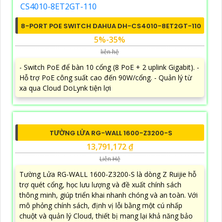
8-PORT POE SWITCH DAHUA DH-CS4010-8ET2GT-110
5%-35%
liên hệ
- Switch PoE để bàn 10 cổng (8 PoE + 2 uplink Gigabit). -
Hỗ trợ PoE công suất cao đến 90W/cổng. - Quản lý từ
xa qua Cloud DoLynk tiện lợi
TƯỜNG LỬA RG-WALL 1600-Z3200-S
13,791,172 ₫
Liên Hệ
Tường Lửa RG-WALL 1600-Z3200-S là dòng Z Ruijie hỗ
trợ quét cổng, học lưu lượng và đề xuất chính sách
thông minh, giúp triển khai nhanh chóng và an toàn. Với
mô phỏng chính sách, định vị lỗi bằng một cú nhấp
chuột và quản lý Cloud, thiết bị mang lại khả năng bảo