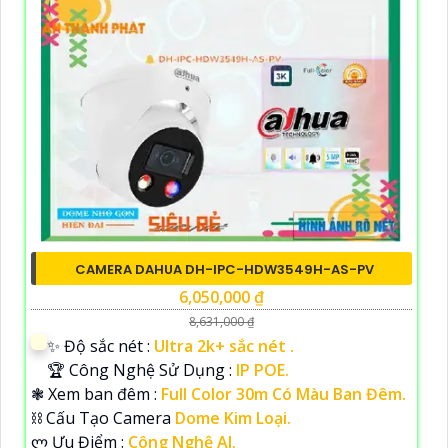
CAMERA DAHUA DH-IPC-HDW3549H-AS-PV
6,050,000 ₫
8,631,000 ₫
✨ Độ sắc nét :
Ultra 2k+ sắc nét .
🏆 Công Nghệ Sử Dụng :
IP POE.
❃ Xem ban đêm :
Full Color 30m Có Màu Ban Đêm.
⛓ Cấu Tạo Camera
Dome Kim Loại.
️ლ Ưu Điểm :
Công Nghệ AI.