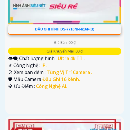
ĐẦU GHI HÌNH DS-7716NI-I4/16P(B)
Giá Bán: 00 ₫
Giá Khuyến Mại: 00 ₫
👁️‍🗨 Chất lượng hình :
Ultra 4k 👍🏾 .
⚜️ Công Nghệ :
IP.
🌛 Xem ban đêm :
Từng Vị Trí Camera .
🛡 Mẫu Camera
Đầu Ghi 16 kênh.
️💎 Ưu Điểm :
Công Nghệ AI.