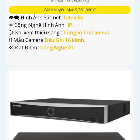
Giá Bán: 13,230,000 ₫
Giá Khuyến Mại: 9,261,000 ₫
👁️‍🗨 Hình Ảnh Sắc nét :
Ultra 8k .
⚛️ Công Nghệ Hình Ảnh :
IP.
🌛 Khi xem thiếu sáng :
Từng Vị Trí Camera .
⛓ Mẫu Camera
Đầu Ghi 16 kênh.
️💠 Đặt Điểm :
Công Nghệ AI.