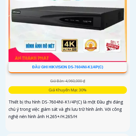
ĐẦU GHI HIKVISION DS-7604NI-K1/4P(C)
Giá Bán: 4,960,000 ₫
Giá Khuyến Mại: 30%
Thiết bị thu hình DS-7604NI-K1/4P(C) là một Đầu ghi đáng
chú ý trong việc giám sát và ghi lưu trữ hình ảnh. Với công
nghệ nén hình ảnh H.265+/H.265/H