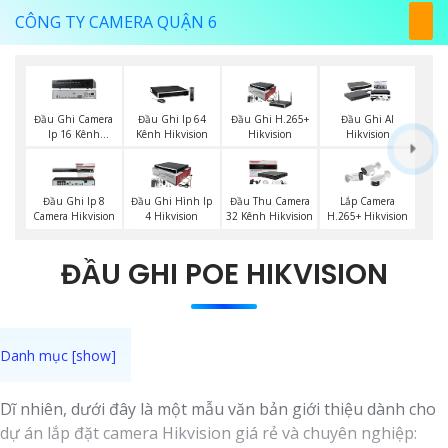
CÔNG TY CAMERA QUẬN 6
Đầu Ghi Camera
Đầu Ghi Ip 64
Đầu Ghi H.265+
Đầu Ghi AI
Ip 16 Kênh
Kênh Hikvision
Hikvision
Hikvision
Hikvision
Đầu Ghi Ip 8
Đầu Ghi Hình Ip
Đầu Thu Camera
Lắp Camera
Camera Hikvision
4 Hikvision
32 Kênh Hikvision
H.265+ Hikvision
ĐẦU GHI POE HIKVISION
Dĩ nhiên, dưới đây là một mẫu văn bản giới thiệu dành cho
dự án lắp đặt camera Hikvision giá rẻ và chuyên nghiệp: