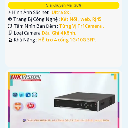
Giá Khuyến Mại: 30%
️⚡ Hình Ảnh Sắc nét :
Ultra 8k .
®️ Trang Bị Công Nghệ :
Kết Nối , web, RJ45.
💥 Tầm Nhìn Ban Đêm :
Từng Vị Trí Camera .
🗜️ Loại Camera
Đầu Ghi 4 kênh.
️🔮 Khả Năng :
Hỗ trợ 4 cổng 1G/10G SFP.