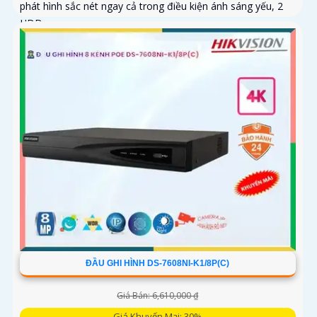
phát hình sắc nét ngay cả trong điều kiện ánh sáng yếu, 2
HDD...
ĐẦU GHI HÌNH DS-7608NI-K1/8P(C)
Giá Bán: 6,610,000 ₫
Giá Khuyến Mại: 30%