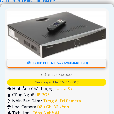
Lắp Camera Hikvision Giá Rẻ
'
ĐẦU GHI IP POE 32 DS-7732NXI-K4/16P(D)
Giá Bán: 23,730,000 ₫
Giá Khuyến Mại: 16,611,000 ₫
👁 Hình Ành Chất Lượng :
Ultra 8k .
🤖️ Công Nghệ :
IP POE.
🌛 Nhìn Ban Đêm :
Từng Vị Trí Camera .
🐉️ Loại Camera
Đầu Ghi 32 kênh.
️🔔 Tích Hợp :
Công Nghệ AI.