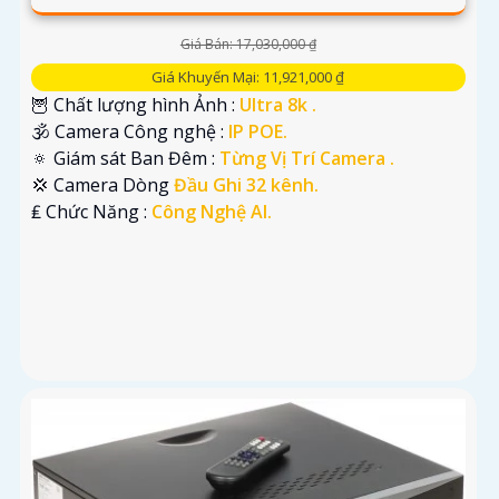
Giá Bán: 17,030,000 ₫
Giá Khuyến Mại: 11,921,000 ₫
🦉 Chất lượng hình Ảnh :
Ultra 8k .
🕉️ Camera Công nghệ :
IP POE.
🔅 Giám sát Ban Đêm :
Từng Vị Trí Camera .
💢 Camera Dòng
Đầu Ghi 32 kênh.
️₤ Chức Năng :
Công Nghệ AI.