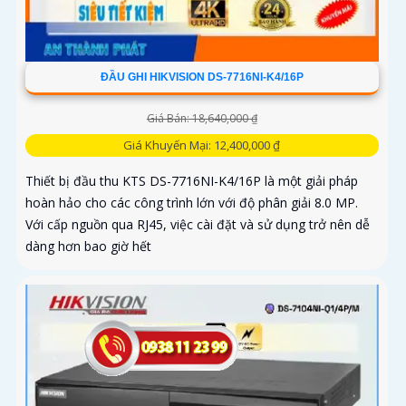
ĐẦU GHI HIKVISION DS-7716NI-K4/16P
Giá Bán: 18,640,000 ₫
Giá Khuyến Mại: 12,400,000 ₫
Thiết bị đầu thu KTS DS-7716NI-K4/16P là một giải pháp
hoàn hảo cho các công trình lớn với độ phân giải 8.0 MP.
Với cấp nguồn qua RJ45, việc cài đặt và sử dụng trở nên dễ
dàng hơn bao giờ hết