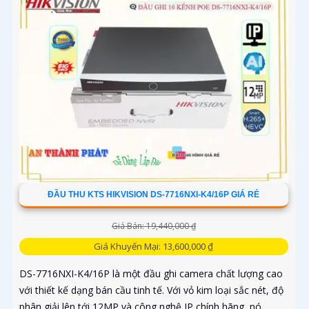
ĐẦU THU KTS HIKVISION DS-7716NXI-K4/16P GIÁ RẺ
Giá Bán: 19,440,000 ₫
Giá Khuyến Mại: 13,600,000 ₫
DS-7716NXI-K4/16P là một đầu ghi camera chất lượng cao
với thiết kế dạng bán cầu tinh tế. Với vỏ kim loại sắc nét, độ
phân giải lên tới 12MP và công nghệ IP chính hãng, nó