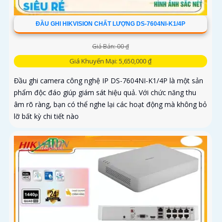
ĐẦU GHI HIKVISION CHẤT LƯỢNG DS-7604NI-K1/4P
Giá Bán: 00 ₫
Giá Khuyến Mại: 5,650,000 ₫
Đầu ghi camera công nghệ IP DS-7604NI-K1/4P là một sản
phẩm độc đáo giúp giám sát hiệu quả. Với chức năng thu
âm rõ ràng, bạn có thể nghe lại các hoạt động mà không bỏ
lỡ bất kỳ chi tiết nào