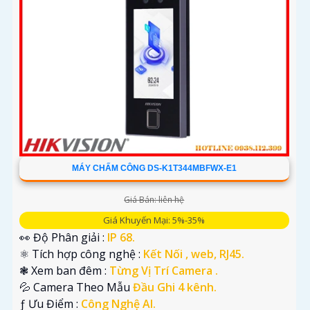
MÁY CHẤM CÔNG DS-K1T344MBFWX-E1
Giá Bán: liên hệ
Giá Khuyến Mại: 5%-35%
👀 Độ Phân giải :
IP 68.
⚛️ Tích hợp công nghệ :
Kết Nối , web, RJ45.
❃ Xem ban đêm :
Từng Vị Trí Camera .
💦 Camera Theo Mẫu
Đầu Ghi 4 kênh.
️ƒ Ưu Điểm :
Công Nghệ AI.