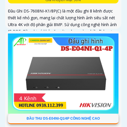
Đầu Ghi DS-7608NI-K1/8P(C) là một đầu ghi 8 kênh được
thiết kế nhỏ gọn, mang lại chất lượng hình ảnh siêu sắt nét
Ultra 4K với độ phân giải 8MP. Sử dụng công nghệ hình ảnh
IP POE, Đầu ghi có khả năng ứng dụng vào nhiều lĩnh vực
khác nhau
ĐẦU THU DS-E04NI-Q1/4P CÔNG NGHỆ CAO