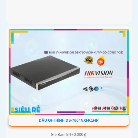
ĐẦU GHI HÌNH DS-7604NXI-K1/4P
Giá Bán: 5,170,000 ₫