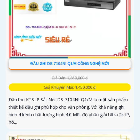
ĐẦU GHI DS-7104NI-Q1/M CÔNG NGHỆ MỚI
Giá Bán: 1,850,000 ₫
Giá Khuyến Mại: 1,450,000 ₫
Đầu thu KTS IP Sắt Nét DS-7104NI-Q1/M là một sản phẩm
thiết kế đầu ghi phù hợp cho văn phòng. Với khả năng ghi
hình 4 kênh chất lượng hình 4.0 MP, độ phân giải Ultra 2k IP,
nó...