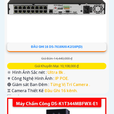
ĐẦU GHI 16 DS-7616NXI-K2/16P(D)
Giá Bán: 14,440,000 ₫
Giá Khuyến Mại: 10,108,000 ₫
🔆 Hình Ảnh Sắc nét :
Ultra 8k .
⚜️ Công Nghệ Hình Ảnh :
IP POE.
🔴 Giám sát Ban Đêm :
Từng Vị Trí Camera .
♊ Camera Thiết Kế
Đầu Ghi 16 kênh.
️🆑 Khả Năng :
Công Nghệ AI.