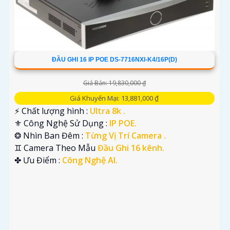
ĐẦU GHI 16 IP POE DS-7716NXI-K4/16P(D)
Giá Bán: 19,830,000 ₫
Giá Khuyến Mại: 13,881,000 ₫
️⚡ Chất lượng hình :
Ultra 8k .
⚜️ Công Nghệ Sử Dụng :
IP POE.
❂ Nhìn Ban Đêm :
Từng Vị Trí Camera .
♊ Camera Theo Mẫu
Đầu Ghi 16 kênh.
️✤ Ưu Điểm :
Công Nghệ AI.