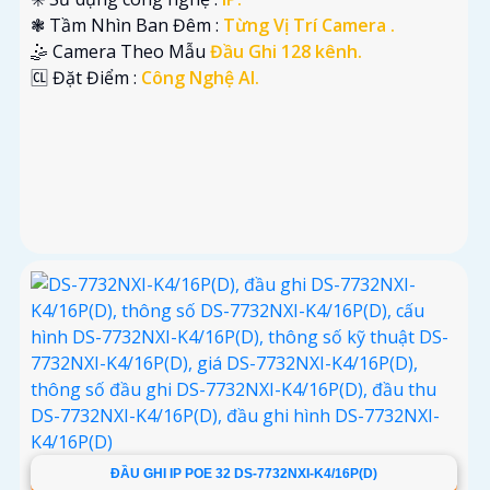
❃ Tầm Nhìn Ban Đêm :
Từng Vị Trí Camera .
🤹 Camera Theo Mẫu
Đầu Ghi 128 kênh.
️🆑 Đặt Điểm :
Công Nghệ AI.
ĐẦU GHI IP POE 32 DS-7732NXI-K4/16P(D)