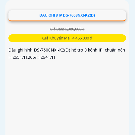
ĐẦU GHI 8 IP DS-7608NXI-K2(D)
Giá Bán: 6,380,000 ₫
Giá Khuyến Mại: 4,466,000 ₫
Đầu ghi hình DS-7608NXI-K2(D) hỗ trợ 8 kênh IP, chuẩn nén
H.265+/H.265/H.264+/H