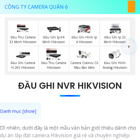
CÔNG TY CAMERA QUẬN 6
Đầu Thu Camera
Đầu Ghi Ip 64
Đầu Ghi Hình Ip
Đầu Ghi Ip 32
32 Kênh Hikvision
Kênh Hikvision
4 Hikvision
Kênh Hikvision
Đầu Ghi Hình
Đầu Ghi Camera
Đầu Thu Camera
Camera Colorvu Có
Analog Hikvision
H.265 Hikvision
Hikvision
Màu Ban Đêm
ĐẦU GHI NVR HIKVISION
Dĩ nhiên, dưới đây là một mẫu văn bản giới thiệu dành cho
dự án lắp đặt camera Hikvision giá rẻ và chuyên nghiệp: