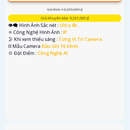
Giá Bán: 13,230,000 ₫
Giá Khuyến Mại: 9,261,000 ₫
👁️‍🗨 Hình Ảnh Sắc nét :
Ultra 8k .
⚛️ Công Nghệ Hình Ảnh :
IP.
🌛 Khi xem thiếu sáng :
Từng Vị Trí Camera .
⛓ Mẫu Camera
Đầu Ghi 16 kênh.
️💠 Đặt Điểm :
Công Nghệ AI.