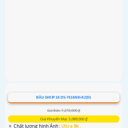
ĐẦU GHI IP 16 DS-7616NXI-K2(D)
Giá Bán: 7,270,000 ₫
Giá Khuyến Mại: 5,089,000 ₫
🔅 Chất lượng hình Ảnh :
Ultra 8k .