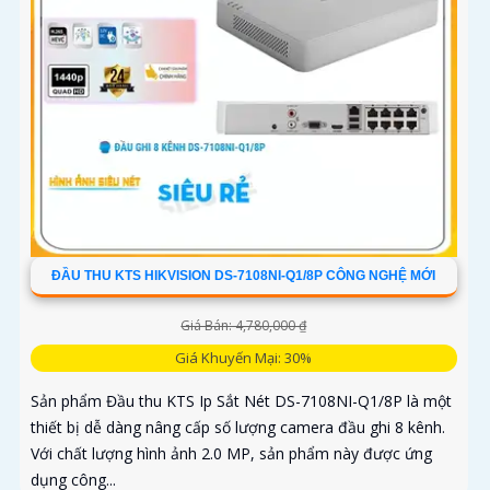
ĐẦU THU KTS HIKVISION DS-7108NI-Q1/8P CÔNG NGHỆ MỚI
Giá Bán: 4,780,000 ₫
Giá Khuyến Mại: 30%
Sản phẩm Đầu thu KTS Ip Sắt Nét DS-7108NI-Q1/8P là một
thiết bị dễ dàng nâng cấp số lượng camera đầu ghi 8 kênh.
Với chất lượng hình ảnh 2.0 MP, sản phẩm này được ứng
dụng công...