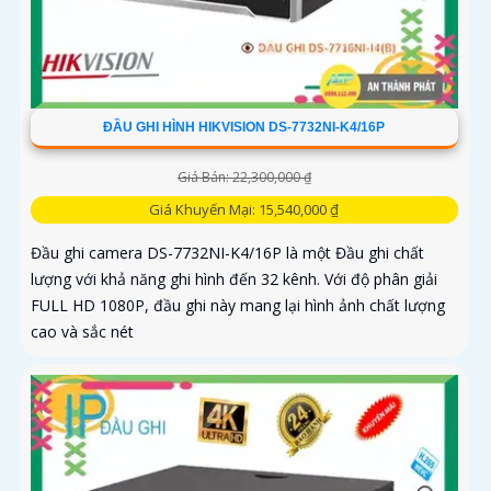
ĐẦU GHI HÌNH HIKVISION DS-7732NI-K4/16P
Giá Bán: 22,300,000 ₫
Giá Khuyến Mại: 15,540,000 ₫
Đầu ghi camera DS-7732NI-K4/16P là một Đầu ghi chất
lượng với khả năng ghi hình đến 32 kênh. Với độ phân giải
FULL HD 1080P, đầu ghi này mang lại hình ảnh chất lượng
cao và sắc nét