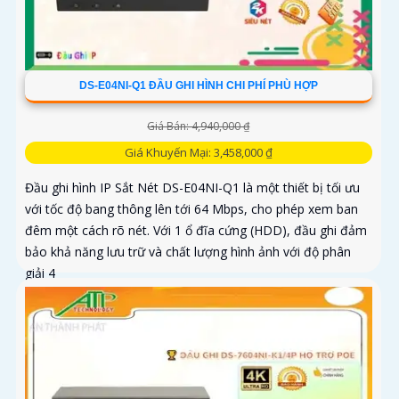
DS-E04NI-Q1 ĐẦU GHI HÌNH CHI PHÍ PHÙ HỢP
Giá Bán: 4,940,000 ₫
Giá Khuyến Mại: 3,458,000 ₫
Đầu ghi hình IP Sắt Nét DS-E04NI-Q1 là một thiết bị tối ưu
với tốc độ bang thông lên tới 64 Mbps, cho phép xem ban
đêm một cách rõ nét. Với 1 ổ đĩa cứng (HDD), đầu ghi đảm
bảo khả năng lưu trữ và chất lượng hình ảnh với độ phân
giải 4