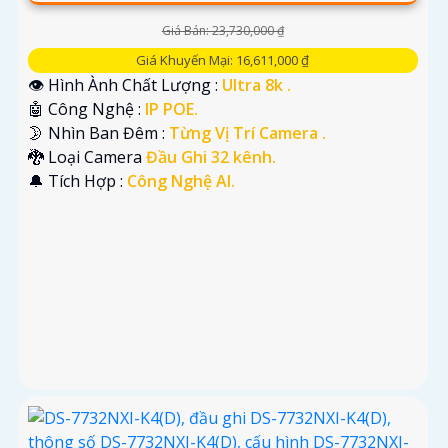
Giá Bán: 23,730,000 ₫
Giá Khuyến Mại: 16,611,000 ₫
👁 Hình Ành Chất Lượng :
Ultra 8k .
🤖️ Công Nghệ :
IP POE.
🌛 Nhìn Ban Đêm :
Từng Vị Trí Camera .
🐉️ Loại Camera
Đầu Ghi 32 kênh.
️🔔 Tích Hợp :
Công Nghệ AI.