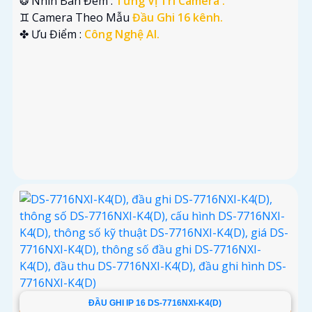
❂ Nhìn Ban Đêm :
Từng Vị Trí Camera .
♊ Camera Theo Mẫu
Đầu Ghi 16 kênh.
️✤ Ưu Điểm :
Công Nghệ AI.
ĐẦU GHI IP 16 DS-7716NXI-K4(D)