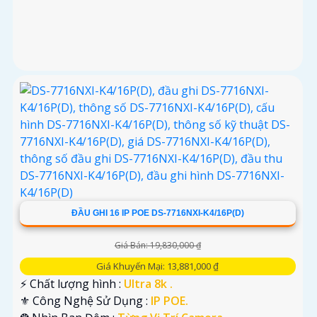
ĐẦU GHI 16 IP POE DS-7716NXI-K4/16P(D)
Giá Bán: 19,830,000 ₫
Giá Khuyến Mại: 13,881,000 ₫
️⚡ Chất lượng hình :
Ultra 8k .
⚜️ Công Nghệ Sử Dụng :
IP POE.