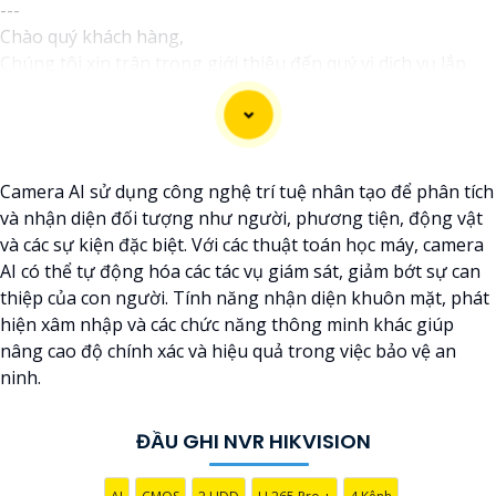
---
Chào quý khách hàng,
Chúng tôi xin trân trọng giới thiệu đến quý vị dịch vụ lắp
đặt camera Hikvision giá rẻ và chuyên nghiệp cho dự án của
quý vị.
Với kinh nghiệm lâu năm trong lĩnh vực lắp đặt camera an
ninh, đội ngũ kỹ thuật viên của chúng tôi cam kết sẽ mang
Camera AI sử dụng công nghệ trí tuệ nhân tạo để phân tích
đến cho quý vị những giải pháp an ninh hiệu quả, đáng tin
và nhận diện đối tượng như người, phương tiện, động vật
cậy và tiết kiệm chi phí.
và các sự kiện đặc biệt. Với các thuật toán học máy, camera
Camera của Hikvision được biết đến là một trong những
AI có thể tự động hóa các tác vụ giám sát, giảm bớt sự can
thương hiệu hàng đầu thế giới về giải pháp an ninh video.
thiệp của con người. Tính năng nhận diện khuôn mặt, phát
Với các tính năng và công nghệ tiên tiến, camera Hikvision
hiện xâm nhập và các chức năng thông minh khác giúp
không chỉ
chắc chắn
chất lượng hình ảnh sắc nét mà còn
nâng cao độ chính xác và hiệu quả trong việc bảo vệ an
đem đến sự tin cậy và an toàn cho dự án của quý vị.
ninh.
Nếu quý vị quan tâm đến việc lắp đặt camera Hikvision giá
rẻ và chuyên nghiệp cho dự án của mình, chúng tôi luôn
sẵn lòng hỗ trợ và tư vấn cho quý vị.
ĐẦU GHI NVR HIKVISION