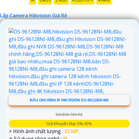
AI
CMOS
2 HDD
H.265 Pro +
4 Kênh
Lắp Camera Hikvision Giá Rẻ
'
ĐẦU GHI HÌNH IP HIKVISION DS-96128NI-M8
Giá Bán: liên hệ
Giá Khuyến Mại: 5%-35%
️⚡ Hình ảnh chất lượng :
32 MP.
✳️ Sử dụng công nghệ :
IP.