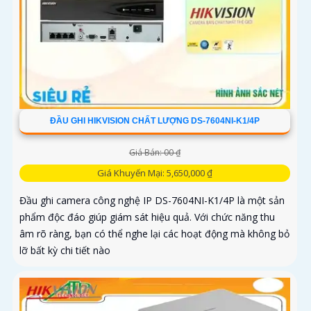
ĐẦU GHI HIKVISION CHẤT LƯỢNG DS-7604NI-K1/4P
Giá Bán: 00 ₫
Giá Khuyến Mại: 5,650,000 ₫
Đầu ghi camera công nghệ IP DS-7604NI-K1/4P là một sản
phẩm độc đáo giúp giám sát hiệu quả. Với chức năng thu
âm rõ ràng, bạn có thể nghe lại các hoạt động mà không bỏ
lỡ bất kỳ chi tiết nào