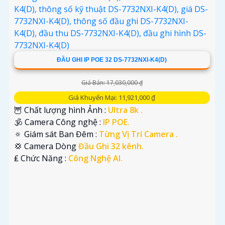
ĐẦU GHI IP POE 32 DS-7732NXI-K4(D)
Giá Bán: 17,030,000 ₫
Giá Khuyến Mại: 11,921,000 ₫
🦉 Chất lượng hình Ảnh :
Ultra 8k .
🕉️ Camera Công nghệ :
IP POE.
🔅 Giám sát Ban Đêm :
Từng Vị Trí Camera .
💢 Camera Dòng
Đầu Ghi 32 kênh.
️₤ Chức Năng :
Công Nghệ AI.