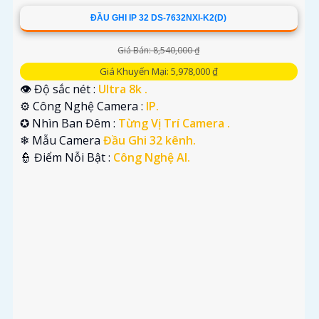
ĐẦU GHI IP 32 DS-7632NXI-K2(D)
Giá Bán: 8,540,000 ₫
Giá Khuyến Mại: 5,978,000 ₫
👁 Độ sắc nét :
Ultra 8k .
⚙ Công Nghệ Camera :
IP.
✪ Nhìn Ban Đêm :
Từng Vị Trí Camera .
❄ Mẫu Camera
Đầu Ghi 32 kênh.
️👮 Điểm Nỗi Bật :
Công Nghệ AI.