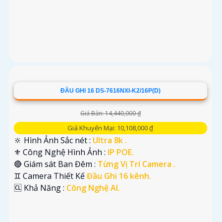
ĐẦU GHI 16 DS-7616NXI-K2/16P(D)
Giá Bán: 14,440,000 ₫
Giá Khuyến Mại: 10,108,000 ₫
🔆 Hình Ảnh Sắc nét :
Ultra 8k .
⚜️ Công Nghệ Hình Ảnh :
IP POE.
🔴 Giám sát Ban Đêm :
Từng Vị Trí Camera .
♊ Camera Thiết Kế
Đầu Ghi 16 kênh.
️🆑 Khả Năng :
Công Nghệ AI.