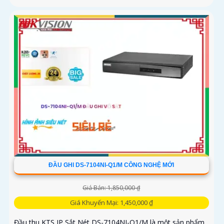
ĐẦU GHI DS-7104NI-Q1/M CÔNG NGHỆ MỚI
Giá Bán: 1,850,000 ₫
Giá Khuyến Mại: 1,450,000 ₫
Đầu thu KTS IP Sắt Nét DS-7104NI-Q1/M là một sản phẩm