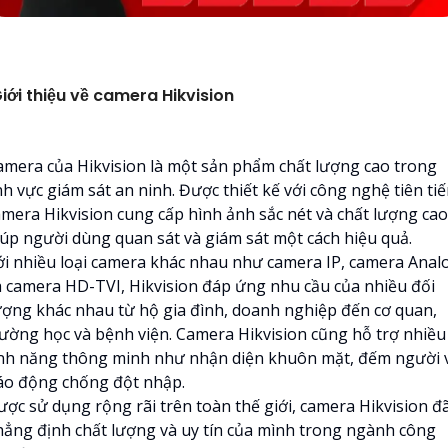
iới thiệu về camera Hikvision
amera của Hikvision là một sản phẩm chất lượng cao trong
nh vực giám sát an ninh. Được thiết kế với công nghệ tiên tiế
amera Hikvision cung cấp hình ảnh sắc nét và chất lượng cao
iúp người dùng quan sát và giám sát một cách hiệu quả.
ới nhiều loại camera khác nhau như camera IP, camera Anal
à camera HD-TVI, Hikvision đáp ứng nhu cầu của nhiều đối
ượng khác nhau từ hộ gia đình, doanh nghiệp đến cơ quan,
rường học và bệnh viện. Camera Hikvision cũng hỗ trợ nhiều
ính năng thông minh như nhận diện khuôn mặt, đếm người 
áo động chống đột nhập.
ược sử dụng rộng rãi trên toàn thế giới, camera Hikvision đ
hẳng định chất lượng và uy tín của mình trong ngành công