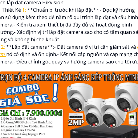
ch lắp đặt camera Hikvision:
 Thiết Kế
1:
**Chuẩn bị trước khi lắp đặt**:- Đọc kỹ hướng
ẫn sử dụng kèm theo để nắm rõ qui trình lắp đặt và cấu hình
amera.- Kiểm tra xem thiết bị đã đầy đủ và hoạt động bình
ường.- Xác định vị trí lắp đặt camera sao cho có tầm quan sá
ộng và không bị che khuất.
☫
2:
**Lắp đặt camera**:- Đặt camera ở vị trí cần giám sát và
âm
nó cố định và ổn định.- Kết nối cáp nguồn và cáp mạng c
amera.- Điều chỉnh góc quay và hướng camera sao cho tối ưu