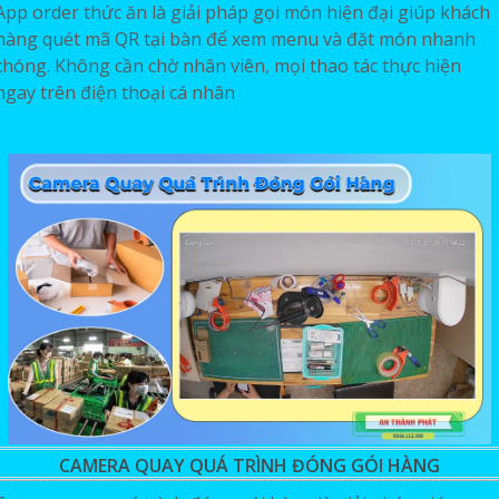
App order thức ăn là giải pháp gọi món hiện đại giúp khách
hàng quét mã QR tại bàn để xem menu và đặt món nhanh
chóng. Không cần chờ nhân viên, mọi thao tác thực hiện
ngay trên điện thoại cá nhân
CAMERA QUAY QUÁ TRÌNH ĐÓNG GÓI HÀNG