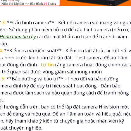

3:
**Cấu hình camera**:- Kết nối camera với mạng và ngu
iện.- Sử dụng phần mềm hỗ trợ để cấu hình camera (nếu có).
Hoàn toàn tin cậy
cài đặt mật khẩu an toàn để tránh bị xâm
hập.
4:
**Kiểm tra và kiểm soát**:- Kiểm tra lại tất cả các kết nối 
ấu hình trước khi hoàn tất lắp đặt.- Test camera để an Tâm
oạt động ổn định.-
tự tin
rằng camera hoạt động chính xác 
ó thể quan sát được vùng giám sát mong muốn.

5:
**Bảo dưỡng và bảo trì**:- Theo dõi và bảo dưỡng
amera định kỳ để duy trì hiệu suất hoạt động.- Đảm bảo
amera được làm sạch và bảo quản đúng cách để tránh hỏng
c.
ới hướng dẫn trên, bạn có thể lắp đặt camera Hikvision một
ách dễ dàng và hiệu quả. Để an Tâm an toàn và hiệu quả, nế
ần, hãy tham khảo ý kiến từ chuyên gia hoặc nhân viên kỹ
huật chuyên nghiệp.