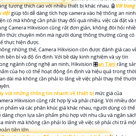
ng tương thích cao với nhiều thiết bị khác nhau. 🤖️
Với trang 
 việt
giúp tôi dễ dàng tích hợp camera vào hệ thống an ninh
ện có mà không cần phải thay đổi quá nhiều. việc cài đặt và 
ụng Camera Hikvision cũng rất đơn giản, không đòi hỏi nhi
iến thức chuyên môn mà người dùng thông thường cũng có
hể thực hiện được.
hông những thế, Camera Hikvision còn được đánh giá cao v
nh bền bỉ và độ ổn định. Với bề dày kinh nghiệm và uy tín
rong ngành công nghệ an ninh, Hikvision 🎛
an Tâm
rằng sả
hẩm của họ có thể hoạt động ổn định và hiệu quả trong thời
ian dài mà không cần phải lo lắng về việc phải thay thế thườ
uyên.
ây với những thông tin nhanh về thiết bị
mức giá của
amera Hikvision cũng rất hợp lý và phải chăng. Với nhiều dò
ản phẩm và các phân khúc giá khác nhau, người dùng có thể
ễ dàng chọn lựa sản phẩm phù hợp với nhu cầu và ngân sác
ủa mình mà không cần phải lo lắng về việc sẽ phải chi trả mộ
oản tiền lớn.