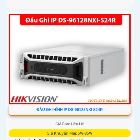
ĐẦU GHI HÌNH IP DS-96128NXI-S24R
Giá Bán: Liên Hệ
Giá Khuyến Mại: 5%-35%