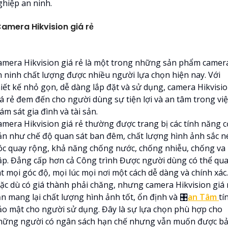
ghiệp an ninh.
amera Hikvision giá rẻ
amera Hikvision giá rẻ là một trong những sản phẩm camer
n ninh chất lượng được nhiều người lựa chọn hiện nay. Với
hiết kế nhỏ gọn, dễ dàng lắp đặt và sử dụng, camera Hikvisi
iá rẻ đem đến cho người dùng sự tiện lợi và an tâm trong việ
ám sát gia đình và tài sản.
amera Hikvision giá rẻ thường được trang bị các tính năng c
ản như chế độ quan sát ban đêm, chất lượng hình ảnh sắc né
óc quay rộng, khả năng chống nước, chống nhiễu, chống va
ập. Đẳng cấp hơn cả Công trình Được người dùng có thể qu
t mọi góc độ, mọi lúc mọi nơi một cách dễ dàng và chính xác.
ặc dù có giá thành phải chăng, nhưng camera Hikvision giá 
ẫn mang lại chất lượng hình ảnh tốt, ổn định và 🎛
an Tâm
tí
ảo mật cho người sử dụng. Đây là sự lựa chọn phù hợp cho
hững người có ngân sách hạn chế nhưng vẫn muốn được b