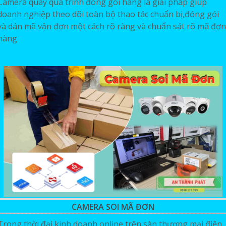
Camera quay quá trình đóng gói hàng là giải pháp giúp
doanh nghiệp theo dõi toàn bộ thao tác chuẩn bị,đóng gói
và dán mã vận đơn một cách rõ ràng và chuẩn sát rõ mã đơn
hàng
CAMERA SOI MÃ ĐƠN
Trong thời đại kinh doanh online trên sàn thương mại điện