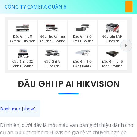
CÔNG TY CAMERA QUẬN 6
Đầu Ghi Ip 8
Đầu Thu Camera
Đầu Ghi 2 Ổ
Đầu Ghi NVR
Camera Hikvision
32 Kênh Hikvision
Cứng Hikvision
Hikvision
Đầu Ghi Ip 32
Đầu Ghi AI
Đầu Ghi 8 Ổ
Đầu Ghi Ip 16
Kênh Hikvision
Hikvision
Cứng Dahua
Kênh Kbvision
ĐẦU GHI IP AI HIKVISION
Dĩ nhiên, dưới đây là một mẫu văn bản giới thiệu dành cho
dự án lắp đặt camera Hikvision giá rẻ và chuyên nghiệp: