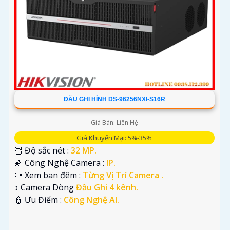
ĐẦU GHI HÌNH DS-96256NXI-S16R
Giá Bán: Liên Hệ
Giá Khuyến Mại: 5%-35%
🦉 Độ sắc nét :
32 MP.
🌠 Công Nghệ Camera :
IP.
🔦 Xem ban đêm :
Từng Vị Trí Camera .
↕️ Camera Dòng
Đầu Ghi 4 kênh.
️👮 Ưu Điểm :
Công Nghệ AI.