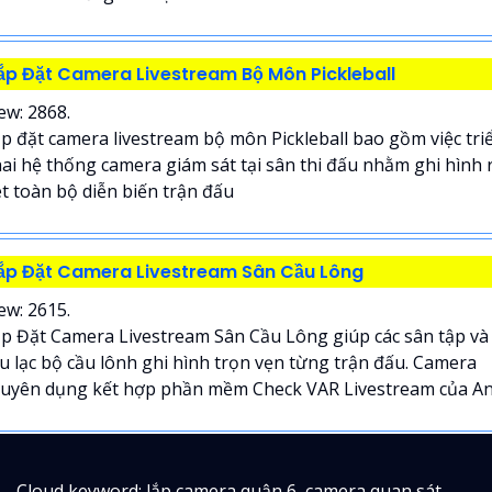
ắp Đặt Camera Livestream Bộ Môn Pickleball
ew: 2868.
p đặt camera livestream bộ môn Pickleball bao gồm việc tri
ai hệ thống camera giám sát tại sân thi đấu nhằm ghi hình 
t toàn bộ diễn biến trận đấu
ắp Đặt Camera Livestream Sân Cầu Lông
ew: 2615.
p Đặt Camera Livestream Sân Cầu Lông giúp các sân tập và
u lạc bộ cầu lônh ghi hình trọn vẹn từng trận đấu. Camera
uyên dụng kết hợp phần mềm Check VAR Livestream của An.
Cloud keyword: lắp camera quận 6, camera quan sát