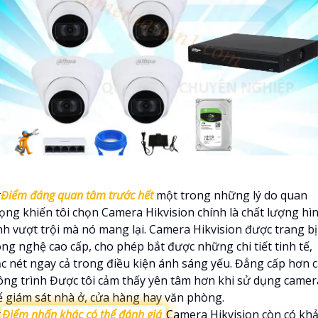

Điểm đáng quan tâm trước hết
một trong những lý do quan
rọng khiến tôi chọn Camera Hikvision chính là chất lượng hì
nh vượt trội mà nó mang lại. Camera Hikvision được trang bị
ông nghệ cao cấp, cho phép bắt được những chi tiết tinh tế,
ắc nét ngay cả trong điều kiện ánh sáng yếu. Đẳng cấp hơn 
ông trình Được tôi cảm thấy yên tâm hơn khi sử dụng camer
ể giám sát nhà ở, cửa hàng hay văn phòng.

Điểm nhấn khác có thể đánh giá
Camera Hikvision còn có kh