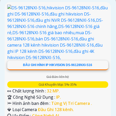
'
ĐẦU GHI HÌNH IP HIKVISION DS-96128NXI-S16
Giá Bán: liên hệ
Giá Khuyến Mại: 5%-35%
👀 Chất lượng hình :
32 MP.
🏆 Công Nghệ Sử Dụng :
IP.
🔦 Hình ảnh ban đêm :
Từng Vị Trí Camera .
💎 Loại Camera
Đầu Ghi 128 kênh.
️💮 Ưu Điểm :
Công Nghệ AI.