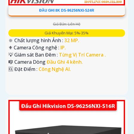
ĐẦU GHI 8K DS-96256NXI-S24R
Giá Bán: Liên Hệ
Giá Khuyến Mại: 5%-35%
🔆 Chất lượng hình Ảnh :
32 MP.
⚜️ Camera Công nghệ :
IP.
💡 Giám sát Ban Đêm :
Từng Vị Trí Camera .
🎼️ Camera Dòng
Đầu Ghi 4 kênh.
️🆑 Đặt Điểm :
Công Nghệ AI.