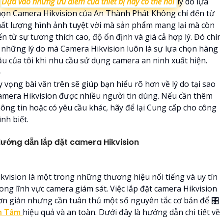

Dựa vào những ưu điểm của thiết bị này có thể nói
lý do lựa
họn Camera Hikvision của An Thành Phát Không chỉ đến từ
hất lượng hình ảnh tuyệt vời mà sản phẩm mang lại mà còn
n từ sự tương thích cao, độ ổn định và giá cả hợp lý. Đó chí
à những lý do mà Camera Hikvision luôn là sự lựa chọn hàng
ầu của tôi khi nhu cầu sử dụng camera an ninh xuất hiện.
-
 vọng bài văn trên sẽ giúp bạn hiểu rõ hơn về lý do tại sao
amera Hikvision được nhiều người tin dùng. Nếu cần thêm
hông tin hoặc có yêu cầu khác, hãy để lại Cung cấp cho công
ình biết.
ướng dẫn lắp đặt camera Hikvision
ikvision là một trong những thương hiệu nổi tiếng và uy tín
ong lĩnh vực camera giám sát. Việc lắp đặt camera Hikvision
ơn giản nhưng cần tuân thủ một số nguyên tắc cơ bản để 🎛
n Tâm
hiệu quả và an toàn. Dưới đây là hướng dẫn chi tiết về