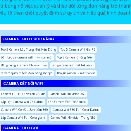
tử bùng nổ việc quản lý và theo dõi từng đơn hàng trở thàn
yếu tố then chốt quyết định sự uy tín và hiệu quả kinh doan
CAMERA THEO CHỨC NĂNG
Top 5 Camera Lắp Trong Nhà Nên Dùng
Top 5 Camera Wifi Giá Rẻ
bản báo giá camera wifi hikvision mới
Top 5 Camera Chống Trộm
Bảng báo giá camera kbvision mới
Báo giá camera 2 mắt hikvision
camera quay rõ tem đơn hàng shoppe
Báo giá camera 2 mắt dahua
CAMERA KẾT NỐI WIFI
Camera Full HD Kbvision 2.0MP
Camera Wifi Hikvision 360
Lắp Đặt Camera Wifi 2K Dahua
Lắp Camera Wifi Thân Imou
Camera Wifi Có Màu Ban Đêm 360
Camera Wifi 360 Full Color Dahua
Lắp Camera Wifi Full Color giá rẻ
Camera Wifi Hikvision Trong Nhà
CAMERA THEO GÓI