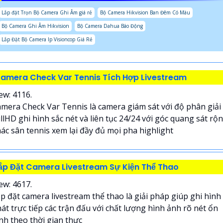
Lắp đặt Trọn Bộ Camera Ghi Âm giá rẻ
Bộ Camera Hikvision Ban Đêm Có Màu
Bộ Camera Ghi Âm Hikvision
Bộ Camera Dahua Báo Động
Lắp Đặt Bộ Camera Ip Visioncop Giá Rẻ
amera Check Var Tennis Tích Hợp Livestream
ew: 4116.
mera Check Var Tennis là camera giám sát với độ phân giải
llHD ghi hình sắc nét và liên tục 24/24 với góc quang sát rộ
ác sân tennis xem lại đầy đủ mọi pha highlight
ắp Đặt Camera Livestream Sự Kiện Thể Thao
ew: 4617.
p đặt camera livestream thể thao là giải pháp giúp ghi hình
át trực tiếp các trận đấu với chất lượng hình ảnh rõ nét ổn
nh theo thời gian thực