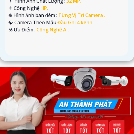
🔅 Hình Ành Chất Lượng :
32 MP.
⚛️ Công Nghệ :
IP.
❈ Hình ảnh ban đêm :
Từng Vị Trí Camera .
💎 Camera Theo Mẫu
Đầu Ghi 4 kênh.
️☣️ Ưu Điểm :
Công Nghệ AI.