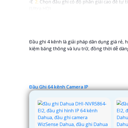
️🤙
2:
Chọn đầu ghi có độ phân giải cao để tự ti
(Ultra HD).
〖
3:
Hãy chọn đầu ghi có tính năng ghi hình l
4:
Tìm hiểu về các tính năng bảo mật như mã h
✴️
5:
Tham khảo ý kiến từ người dùng khác và t
Hy vọng những tư vấn trên sẽ giúp bạn lựa ch
Đầu ghi 4 kênh là giải pháp dân dụng giá rẻ, h
kiệm băng thông và lưu trữ, đồng thời dễ dàn
Đầu Ghi 64 kênh Camera IP