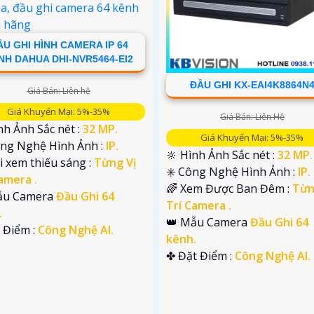
ẦU GHI HÌNH CAMERA IP 64
NH DAHUA DHI-NVR5464-EI2
ĐẦU GHI KX-EAI4K8864N
Giá Bán: Liên hệ
Giá Khuyến Mại: 5%-35%
Giá Bán: Liên Hệ
nh Ảnh Sắc nét :
32 MP.
Giá Khuyến Mại: 5%-35%
Công Nghệ Hình Ảnh :
IP.
🔆 Hình Ảnh Sắc nét :
32 MP.
i xem thiếu sáng :
Từng Vị
✳️ Công Nghệ Hình Ảnh :
IP.
amera .
🌈 Xem Được Ban Đêm :
Từn
Mẫu Camera
Đầu Ghi 64
Trí Camera .
.
👑 Mẫu Camera
Đầu Ghi 64
t Điểm :
Công Nghệ AI.
kênh.
️✤ Đặt Điểm :
Công Nghệ AI.