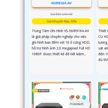
NVR9164-AV
Giá Bán: Liên Hệ
Giá Khuyến Mại: 30%
Trung Tâm Ghi Hình VS-NVR9164-AV
Thiết
là giải pháp chuyên nghiệp cho việc
CU HDD
ghi hình ban đêm với 16 ổ cứng HDD,
lượng 
hỗ trợ hình ảnh 2.0 megapixel Full HD
sát an
1080P. Được thiết kế để tiết kiệm...
đến 1
đủ thô