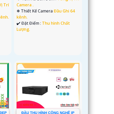
ị Trí
Camera .
❄ Thiết Kế Camera
Đầu Ghi 64
kênh.
kênh.
️✔️ Đặt Điểm :
Thu hình Chất
Lượng.
 ĐẸP
ĐẦU THU HÌNH CÔNG NGHÊ IP