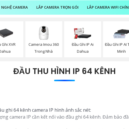
 NGHỆ CAMERA
LẮP CAMERA TRỌN GÓI
LẮP CAMERA WIFI CHÍ
 Ghi XVR
Camera Imou 360
Đầu Ghi IP Ai
Đầu Ghi IP AI
Dahua
Trong Nhà
Dahua
Minh
ĐẦU THU HÌNH IP 64 KÊNH
ầu ghi 64 kênh camera IP hình ảnh sắc nét:
ợng camera IP cần kết nối vào đầu ghi 64 kênh. Đảm bảo đầu