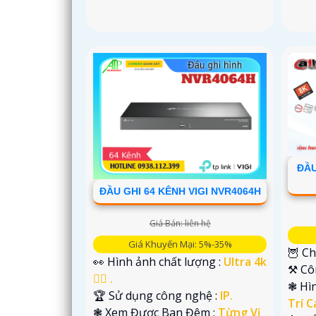
ĐẦU
ĐẦU GHI 64 KÊNH VIGI NVR4064H
Giá Bán: liên hệ
Giá Khuyến Mại: 5%-35%
🦉 Ch
👀 Hình ảnh chất lượng :
Ultra 4k
⚒ Cô
👍🏾 .
❃ Hì
🏆 Sử dụng công nghệ :
IP.
Trí C
❃ Xem Được Ban Đêm :
Từng Vị