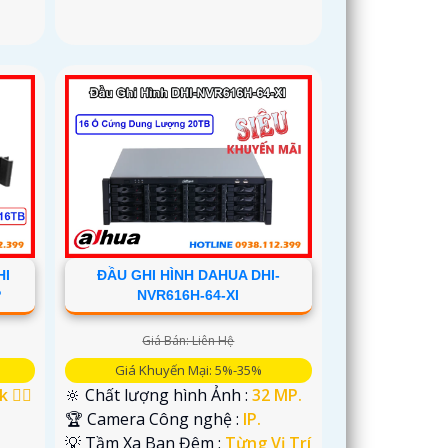
HI
ĐẦU GHI HÌNH DAHUA DHI-
P
NVR616H-64-XI
Giá Bán: Liên Hệ
Giá Khuyến Mại: 5%-35%
 👍🏾
🔆 Chất lượng hình Ảnh :
32 MP.
🏆 Camera Công nghệ :
IP.
💡 Tầm Xa Ban Đêm :
Từng Vị Trí