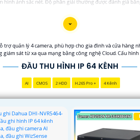
n hình ảnh sắc nét. Độ phân giải thường được đánh giá bằng 
iên tục, cảnh báo khi có chuyển động và khả năng sao lưu dữ
óa dữ liệu, kiểm soát truy cập và cập nhật phần mềm định k
ìm hiểu về các thương hiệu uy tín trong lĩnh vực công nghệ
ọn được đầu ghi 64 kênh camera IP hình ảnh sắc nét phù hợ
ỗ trợ quản lý 4 camera, phù hợp cho gia đình và cửa hàng nhỏ
g giám sát từ xa qua mạng bằng công nghệ Cloud. Cấu hình 
ĐẦU THU HÌNH IP 64 KÊNH
AI
CMOS
2 HDD
H.265 Pro +
4 Kênh