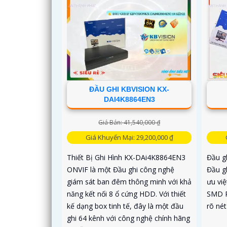
ĐẦU GHI KBVISION KX-
DAI4K8864EN3
Giá Bán: 41,540,000 ₫
Giá Khuyến Mại: 29,200,000 ₫
Thiết Bị Ghi Hình KX-DAi4K8864EN3
Đầu g
ONVIF là một Đầu ghi công nghệ
Đầu gh
giám sát ban đêm thông minh với khả
ưu vi
năng kết nối 8 ổ cứng HDD. Với thiết
SMD P
kế dạng box tinh tế, đây là một đầu
rõ né
ghi 64 kênh với công nghệ chính hãng