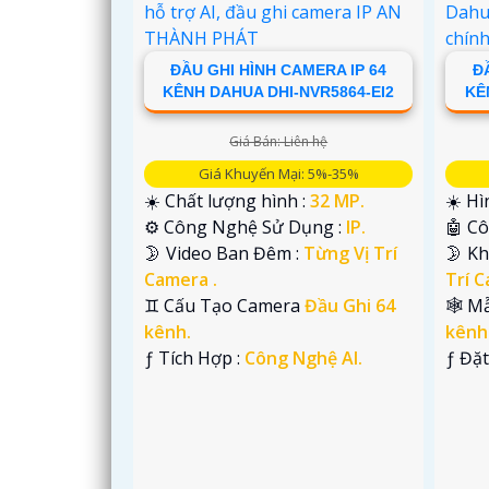
ĐẦU GHI HÌNH CAMERA IP 64
Đ
KÊNH DAHUA DHI-NVR5864-EI2
KÊ
'
Giá Bán: Liên hệ
Giá Khuyến Mại: 5%-35%
☀️ Chất lượng hình :
32 MP.
☀️ Hì
⚙ Công Nghệ Sử Dụng :
IP.
🤖️ 
🌛 Video Ban Đêm :
Từng Vị Trí
🌛 Kh
Camera .
Trí C
♊ Cấu Tạo Camera
Đầu Ghi 64
🕸️ 
kênh.
kênh
️ƒ Tích Hợp :
Công Nghệ AI.
️ƒ Đặ