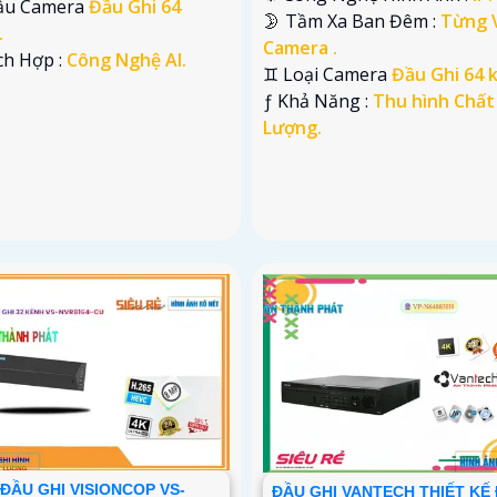
ẫu Camera
Đầu Ghi 64
🌛 Tầm Xa Ban Đêm :
Từng V
.
Camera .
ích Hợp :
Công Nghệ AI.
♊ Loại Camera
Đầu Ghi 64 
️ƒ Khả Năng :
Thu hình Chất
Lượng.
ĐẦU GHI VISIONCOP VS-
ĐẦU GHI VANTECH THIẾT KẾ