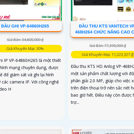
ĐẦU GHI VP-64860H265
ĐẦU THU KTS VANTECH VP
468H264 CHỨC NĂNG CAO 
Giá Bán: 34,800,000 ₫
Giá Bán: 77,390,000 ₫
Giá Khuyến Mại: 30%
Giá Khuyến Mại: 11,223,327 ₫
hi IP VP-64860H265 là một thiết
Đầu thu KTS HD Anlog VP-468H2
i hình mạng chuyên dụng, được
một sản phẩm chất lượng với độ
kế để giám sát và ghi lại hình
phân giải 2.0 MP, giúp cho việc 
ừ các camera IP. Với công nghệ
trên điện thoại trở nên sắc nét 
ideo H
bao giờ hết. Điều này còn được 
trợ...