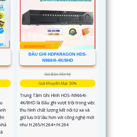
ĐẦU GHI HDPARAGON HDS-
6
N9664I-4K/8HD
Giá Bán: liên hệ
Giá Khuyến Mại: 30%
Trung Tâm Ghi Hình HDS-N9664I-
ệu
4K/8HD là Đầu ghi vượt trội trong việc
ảnh
thu hình chất lượng kết nối từ xa và
lên
giữ lưu trữ lâu hơn với công nghệ mới
khả
như H.265/H.264+/H.264
và