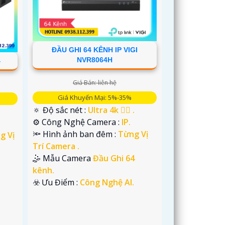
ĐẦU GHI 64 KÊNH IP VIGI
NVR8064H
4
Giá Bán: liên hệ
Giá Khuyến Mại: 5%-35%
🔅 Độ sắc nét :
Ultra 4k 👍🏾 .
⚙ Công Nghệ Camera :
IP.
🔦 Hình ảnh ban đêm :
Từng Vị
g Vị
Trí Camera .
🤹 Mẫu Camera
Đầu Ghi 64
kênh.
️☣️ Ưu Điểm :
Công Nghệ AI.