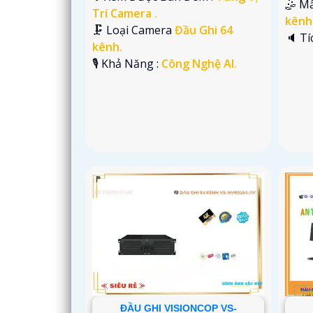
🤹 M
Trí Camera .
kênh
🗜️ Loại Camera
Đầu Ghi 64
️🔈 T
kênh.
️🎙 Khả Năng :
Công Nghệ AI.
ĐẦU GHI VISIONCOP VS-