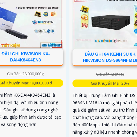
ĐẦU GHI KBVISION KX-
ĐẦU GHI 64 KÊNH 3U 8K
DAI4K8464EN3
HIKVISION DS-9664NI-M1
Giá Bán: 28,000,000 ₫
Giá Bán: Liên Hệ
Giá Khuyến Mại: 19,800,000 ₫
Giá Khuyến Mại: 30%
hi hình KX-DAi4K8464EN3 là
Thiết bị Trung Tâm Ghi Hình DS-
i hiện đại với nhiều tính năng
9664NI-M16 là một giải pháp hi
ệt. Đầu ghi sử dụng công nghệ
quả để giám sát và lưu trữ hình 
lus, giúp hình ảnh được tái tạo
chất lượng cao. Với băng thông 
t và sống động hơn
đến 400Mbps, thiết bị đảm bảo 
năng xử lý dữ liệu nhanh chóng 