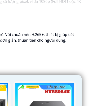
số lượng pixel, ví dụ 1080p (Full HD) hoặc 4K
 liệu để bảo vệ hình ảnh quan trọng.
ỳ để tự tin an toàn cho hệ thống camera.
 an ninh.
p với nhu cầu của mình.
. Với chuẩn nén H.265+, thiết bị giúp tiết
đơn giản, thuận tiện cho người dùng.