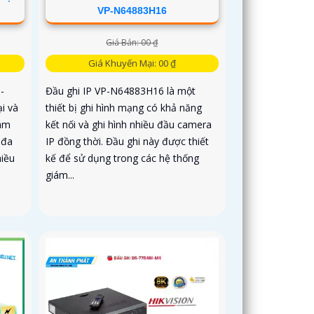
VP-N64883H16
Giá Bán: 00 ₫
Giá Khuyến Mại: 00 ₫
-
Đầu ghi IP VP-N64883H16 là một
i và
thiết bị ghi hình mạng có khả năng
iám
kết nối và ghi hình nhiều đầu camera
 đa
IP đồng thời. Đầu ghi này được thiết
hiều
kế để sử dụng trong các hệ thống
giám...