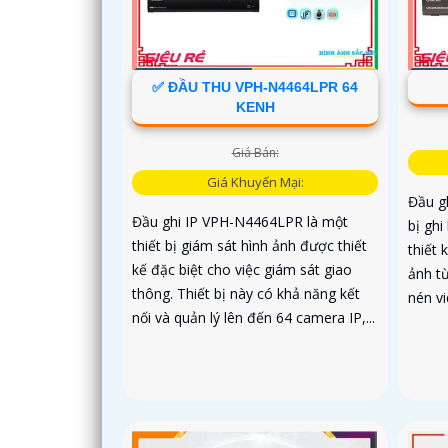
✅ ĐẦU THU VPH-N4464LPR 64
KENH
Giá Bán:
Giá Khuyến Mại:
Đầu g
Đầu ghi IP VPH-N4464LPR là một
bị gh
thiết bị giám sát hình ảnh được thiết
thiết 
kế đặc biệt cho việc giám sát giao
ảnh t
thông. Thiết bị này có khả năng kết
nén v
nối và quản lý lên đến 64 camera IP,...