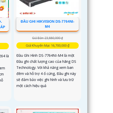
ĐẦU GHI HIKVISION DS-7764NI-
-
M4
CẤP
Giá Bán: 23,880,000 ₫
Giá Khuyến Mại: 16,700,000 ₫
Đầu Ghi Hình DS-7764NI-M4 là một
64 là
Đầu ghi chất lượng cao của hãng DS
Technology. Với khả năng xem ban
xem
đêm và hỗ trợ 4 ổ cứng, Đầu ghi này
hơn
sẽ đảm bảo việc ghi hình và lưu trữ
hỗ
một cách hiệu quả