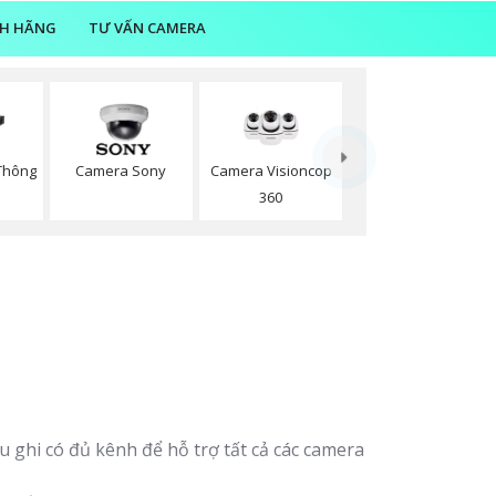
NH HÃNG
TƯ VẤN CAMERA
Camera Visioncop
 Thông
Camera Sony
360
 ghi có đủ kênh để hỗ trợ tất cả các camera