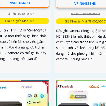
NVR8164-CU
VP-N64883H8
Giá Bán: 38,400,000 ₫
Giá Bán: 73,000,000 ₫
Giá Khuyến Mại: 30%
Giá Khuyến Mại: 73,000,000 ₫
 Bị Ghi Hình HD IP VS-NVR8164-
Đầu ghi camera công nghệ IP VP
 là một thiết bị ghi hình chất
N64883H8 là một thiết bị hiện đạ
cao và tiện ích cho việc giám
chất lượng cao trong lĩnh vực g
 ninh. Với khả năng lưu trữ lên
sát an ninh. Với khả năng kết nối
0TB, camera có thể ghi lại đầy
dạng, nó cho phép ghi hình từ n
ng tin trong thời gian dài
camera IP cùng một lúc