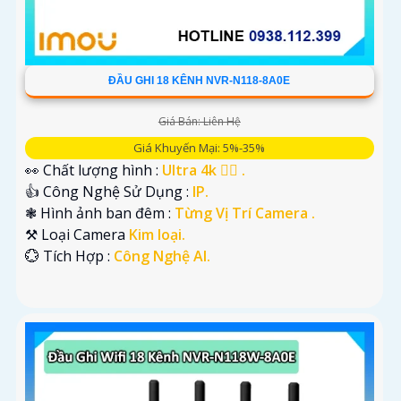
ĐẦU GHI 18 KÊNH NVR-N118-8A0E
Giá Bán: Liên Hệ
Giá Khuyến Mại: 5%-35%
👀 Chất lượng hình :
Ultra 4k 👍🏾 .
👍 Công Nghệ Sử Dụng :
IP.
❃ Hình ảnh ban đêm :
Từng Vị Trí Camera .
⚒ Loại Camera
Kim loại.
️💮 Tích Hợp :
Công Nghệ AI.