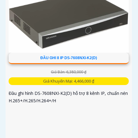
xuất hình HDMI 4K và VGA Full HD. Thiết bị tích hợp 2 ổ
cứng...
ĐẦU GHI 8 IP DS-7608NXI-K2(D)
Giá Bán: 6,380,000 ₫
Giá Khuyến Mại: 4,466,000 ₫
Đầu ghi hình DS-7608NXI-K2(D) hỗ trợ 8 kênh IP, chuẩn nén
H.265+/H.265/H.264+/H