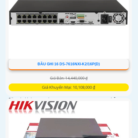
ĐẦU GHI 16 DS-7616NXI-K2/16P(D)
Giá Bán: 14,440,000 ₫
Giá Khuyến Mại: 10,108,000 ₫
Đầu ghi hình NVR Hikvision DS-7616NXI-K2/16P(D) hỗ trợ
16 camera IP có độ phân giải tối đa 12MP. DS-7616NXI-
K2/16P(D) tích hợp 2 ổ cứng (tối đa 10TB/ổ), 16 cổng PoE
với tổng công suất 200W tích hợp sẵn trên đầu ghi, Cổng
HDMI xuất hình 4K, hỗ trợ nhận diện khuôn mặt và phát
hiện chuyển động thông minh