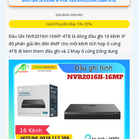
ĐẦU GHI 16 KÊNH IP POE VIGI NVR2016H-16MP-4TB
Giá Bán: liên hệ
Giá Khuyến Mại: 5%-35%
Đầu Ghi NVR2016H-16MP-4TB là dòng đầu ghi 16 kênh IP
độ phân giải lên đến 8MP cho mỗi kênh tích hợp ổ cứng
4TB đi kèm them đầu ghi và 2 khay ổ cứng (tổng dung
lượng đến 32TB). Xử lý thông minh nhận diện người và
phương tiện giúp lọc sự kiện quan trọng