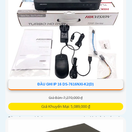
ĐẦU GHI IP 16 DS-7616NXI-K2(D)
Giá Bán: 7,270,000 ₫
Giá Khuyến Mại: 5,089,000 ₫
Đầu ghi IP 16 kênh DS-7616NXI-K2(D) cho hình ảnh sắc nét
tới 12MP, băng thông 160Mbps. Hỗ trợ chuẩn nén H.265+,