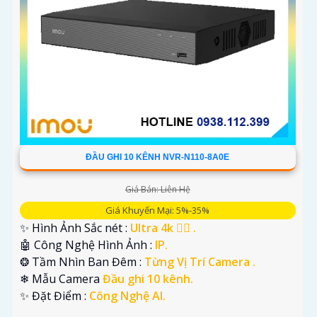
ĐẦU GHI 10 KÊNH NVR-N110-8A0E
Giá Bán: Liên Hệ
Giá Khuyến Mại: 5%-35%
✨ Hình Ảnh Sắc nét :
Ultra 4k 👍🏾 .
🤖️ Công Nghệ Hình Ảnh :
IP.
❂ Tầm Nhìn Ban Đêm :
Từng Vị Trí Camera .
❄ Mẫu Camera
Đầu ghi 10 kênh.
️✨ Đặt Điểm :
Công Nghệ AI.