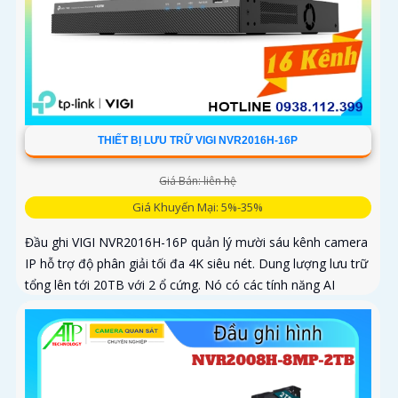
THIẾT BỊ LƯU TRỮ VIGI NVR2016H-16P
Giá Bán: liên hệ
Giá Khuyến Mại: 5%-35%
Đầu ghi VIGI NVR2016H-16P quản lý mười sáu kênh camera
IP hỗ trợ độ phân giải tối đa 4K siêu nét. Dung lượng lưu trữ
tổng lên tới 20TB với 2 ổ cứng. Nó có các tính năng AI
thông...