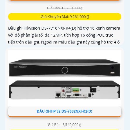
Giá Bán: 13,230,000 ₫
Giá Khuyến Mại: 9,261,000 ₫
Đầu ghi Hikvision DS-7716NXI-K4(D) hỗ trợ 16 kênh camera
với độ phân giải tối đa 12MP, tích hợp 16 cổng POE trực
tiếp trên đầu ghi. Ngoài ra mẫu đầu ghi này cũng hỗ trợ 4 ổ
cứng tối đa 10TB/ổ, 16 kênh phát hiện người/phương tiện
cùng nhận diện khuôn mặt thông minh
ĐẦU GHI IP 32 DS-7632NXI-K2(D)
Giá Bán: 8,540,000 ₫