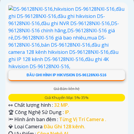
ĐẦU GHI HÌNH IP HIKVISION DS-96128NXI-S16
Giá Bán: liên hệ
Giá Khuyến Mại: 5%-35%
👀 Chất lượng hình :
32 MP.
🏆 Công Nghệ Sử Dụng :
IP.
🔦 Hình ảnh ban đêm :
Từng Vị Trí Camera .
💎 Loại Camera
Đầu Ghi 128 kênh.
️💮 Ưu Điểm :
Công Nghệ AI.