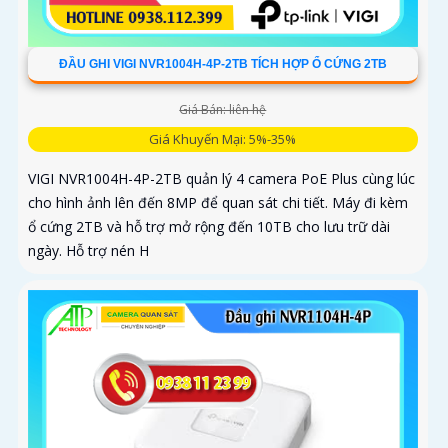
ĐẦU GHI VIGI NVR1004H-4P-2TB TÍCH HỢP Ổ CỨNG 2TB
Giá Bán: liên hệ
Giá Khuyến Mại: 5%-35%
VIGI NVR1004H-4P-2TB quản lý 4 camera PoE Plus cùng lúc
cho hình ảnh lên đến 8MP để quan sát chi tiết. Máy đi kèm
ổ cứng 2TB và hỗ trợ mở rộng đến 10TB cho lưu trữ dài
ngày. Hỗ trợ nén H