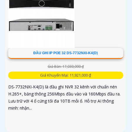
ĐẦU GHI IP POE 32 DS-7732NXI-K4(D)
Giá Bán: 17,030,000 ₫
Giá Khuyến Mại: 11,921,000 ₫
DS-7732NXI-K4(D) là đầu ghi NVR 32 kênh với chuẩn nén
H.265+, băng thông 256Mbps đầu vào và 160Mbps đầu ra.
Lưu trữ với 4 ổ cứng tối đa 10TB mỗi ổ. Hỗ trợ AI thông
minh: nhận...