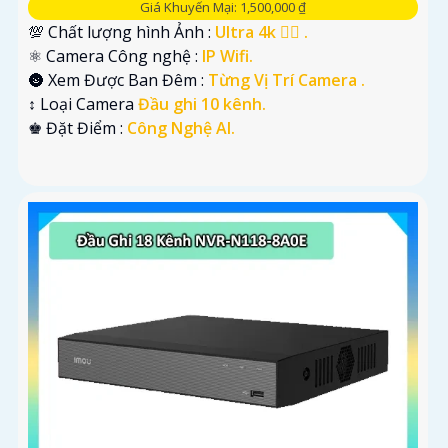
Giá Khuyến Mại: 1,500,000 ₫
💯 Chất lượng hình Ảnh :
Ultra 4k 👍🏾 .
⚛️ Camera Công nghệ :
IP Wifi.
🌚 Xem Được Ban Đêm :
Từng Vị Trí Camera .
↕️ Loại Camera
Đầu ghi 10 kênh.
️♚ Đặt Điểm :
Công Nghệ AI.