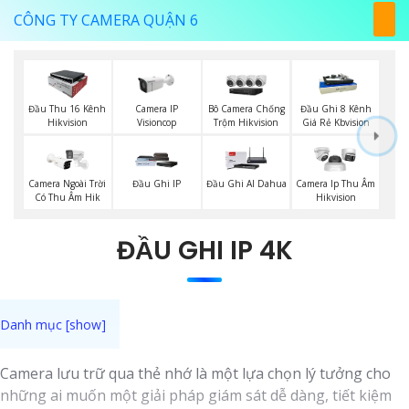
CÔNG TY CAMERA QUẬN 6
Camera IP
Đầu Thu 16 Kênh
Bô Camera Chống
Đầu Ghi 8 Kênh
Visioncop
Hikvision
Trộm Hikvision
Giá Rẻ Kbvision
Camera Ngoài Trời
Đầu Ghi IP
Đầu Ghi AI Dahua
Camera Ip Thu Âm
Có Thu Âm Hik
Hikvision
ĐẦU GHI IP 4K
Camera lưu trữ qua thẻ nhớ là một lựa chọn lý tưởng cho
những ai muốn một giải pháp giám sát dễ dàng, tiết kiệm