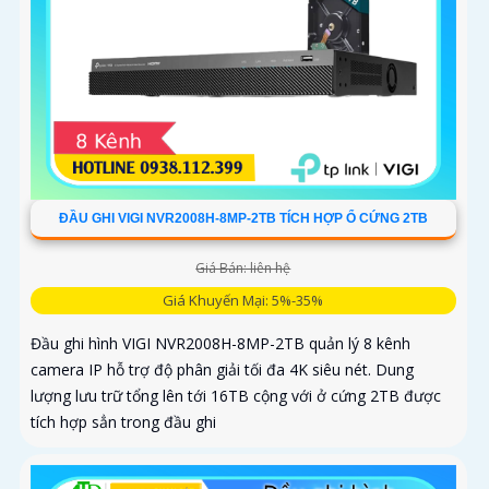
ĐẦU GHI VIGI NVR2008H-8MP-2TB TÍCH HỢP Ổ CỨNG 2TB
Giá Bán: liên hệ
Giá Khuyến Mại: 5%-35%
Đầu ghi hình VIGI NVR2008H-8MP-2TB quản lý 8 kênh
camera IP hỗ trợ độ phân giải tối đa 4K siêu nét. Dung
lượng lưu trữ tổng lên tới 16TB cộng với ở cứng 2TB được
tích hợp sẳn trong đầu ghi