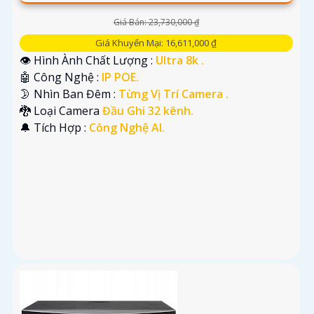
Giá Bán: 23,730,000 ₫
Giá Khuyến Mại: 16,611,000 ₫
👁 Hình Ành Chất Lượng :
Ultra 8k .
🤖️ Công Nghệ :
IP POE.
🌛 Nhìn Ban Đêm :
Từng Vị Trí Camera .
🐉️ Loại Camera
Đầu Ghi 32 kênh.
️🔔 Tích Hợp :
Công Nghệ AI.