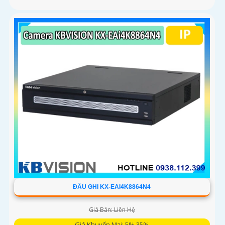
ĐẦU GHI KX-EAI4K8864N4
Giá Bán: Liên Hệ
Giá Khuyến Mại: 5%-35%