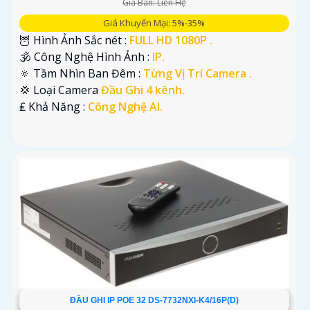
Giá Bán: Liên Hệ
Giá Khuyến Mại: 5%-35%
🦉 Hình Ảnh Sắc nét :
FULL HD 1080P .
🕉️ Công Nghệ Hình Ảnh :
IP.
🔅 Tầm Nhìn Ban Đêm :
Từng Vị Trí Camera .
💢 Loại Camera
Đầu Ghi 4 kênh.
️₤ Khả Năng :
Công Nghệ AI.
ĐẦU GHI IP POE 32 DS-7732NXI-K4/16P(D)