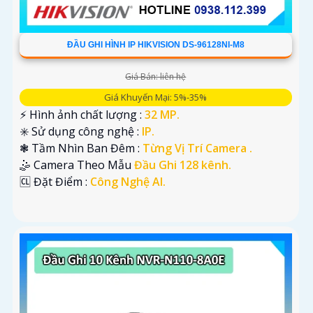
ĐẦU GHI HÌNH IP HIKVISION DS-96128NI-M8
Giá Bán: liên hệ
Giá Khuyến Mại: 5%-35%
️⚡ Hình ảnh chất lượng :
32 MP.
✳️ Sử dụng công nghệ :
IP.
❃ Tầm Nhìn Ban Đêm :
Từng Vị Trí Camera .
🤹 Camera Theo Mẫu
Đầu Ghi 128 kênh.
️🆑 Đặt Điểm :
Công Nghệ AI.