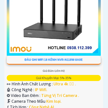
ĐẦU GHI WIFI 18 KÊNH NVR-N118W-8A0E
Giá Bán: Liên Hệ
Giá Khuyến Mại: 5%-35%
👀 Hình Ành Chất Lượng :
Ultra 4k 👍🏾 .
🤖️ Công Nghệ :
IP Wifi.
❂ Video Ban Đêm :
Từng Vị Trí Camera .
🗜️ Camera Theo Mẫu
Kim loại.
️ƒ Tích Hợp :
Công Nghệ AI.