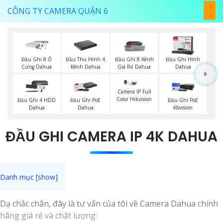
CÔNG TY CAMERA QUẬN 6
Đầu Ghi 8 Ổ
Đầu Thu Hình 4
Đầu Ghi 8 Kênh
Đầu Ghi Hình
Cứng Dahua
Kênh Dahua
Giá Rẻ Dahua
Dahua
Camera IP Full
Color Hikvision
Đầu Ghi 4 HDD
Đầu Ghi PoE
Đầu Ghi PoE
Dahua
Dahua
Kbvision
ĐẦU GHI CAMERA IP 4K DAHUA
Dạ chắc chắn, đây là tư vấn của tôi về Camera Dahua chính
hãng giá rẻ và chất lượng: