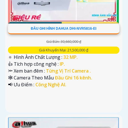
ĐẦU GHI HÌNH DAHUA DHI-NVR5816-EI
Giá Bán: 30,660,000 ₫
Giá Khuyến Mại: 21,500,000 ₫
🔅 Hình Ành Chất Lượng :
32 MP.
👍 Tích hợp công nghệ :
IP.
🔦 Xem ban đêm :
Từng Vị Trí Camera .
🕸️ Camera Theo Mẫu
Đầu Ghi 16 kênh.
️📢 Ưu Điểm :
Công Nghệ AI.