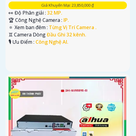
Giá Khuyến Mại: 23,850,000 ₫
👀 Độ Phân giải :
32 MP.
🏆 Công Nghệ Camera :
IP.
🔅 Xem ban đêm :
Từng Vị Trí Camera .
♊ Camera Dòng
Đầu Ghi 32 kênh.
️🎙 Ưu Điểm :
Công Nghệ AI.