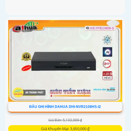
ĐẦU GHI HÌNH DAHUA DHI-NVR2108HS-I2
Giá Bán: 5,133,000 ₫
Giá Khuyến Mại: 3,650,000 ₫