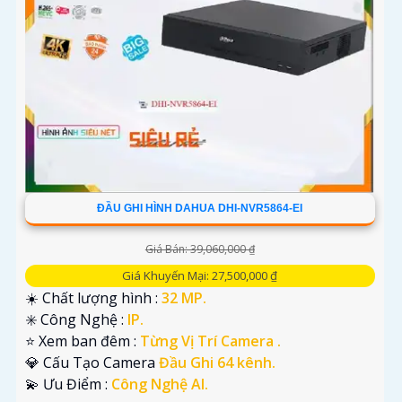
ĐẦU GHI HÌNH DAHUA DHI-NVR5864-EI
Giá Bán: 39,060,000 ₫
Giá Khuyến Mại: 27,500,000 ₫
☀️ Chất lượng hình :
32 MP.
✳️ Công Nghệ :
IP.
⭐ Xem ban đêm :
Từng Vị Trí Camera .
💎 Cấu Tạo Camera
Đầu Ghi 64 kênh.
️💫 Ưu Điểm :
Công Nghệ AI.