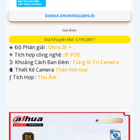
DAHUA DHI-NVR4116HS-EI
Giá Bán:
Giá Khuyến Mại: 3,190,000 ?
☀️ Độ Phân giải :
Ultra 2k + .
⚜️ Tích hợp công nghệ :
IP POE.
🌛 Khoảng Cách Ban Đêm :
Từng Vị Trí Camera .
🐜 Thiết Kế Camera
Thân Kim loại.
️ƒ Tích Hợp :
Thu Âm.