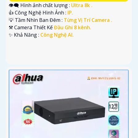
👁️‍🗨 Hình ảnh chất lượng :
Ultra 8k .
👍 Công Nghệ Hình Ảnh :
IP.
💡 Tầm Nhìn Ban Đêm :
Từng Vị Trí Camera .
⚒ Camera Thiết Kế
Đầu Ghi 8 kênh.
️✨ Khả Năng :
Công Nghệ AI.