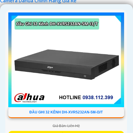
Camera Dahua Chính Hãng Giá Rẻ
'
ĐẦU GHI 32 KÊNH DH-XVR5232AN-5M-I3/T
Giá Bán: Liên Hệ