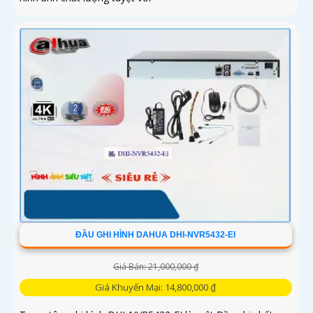
ĐẦU GHI HÌNH DAHUA DHI-NVR5432-EI
Giá Bán: 21,000,000 ₫
Giá Khuyến Mại: 14,800,000 ₫