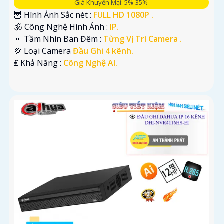
Giá Khuyến Mại: 5%-35%
🦉 Hình Ảnh Sắc nét :
FULL HD 1080P .
🕉️ Công Nghệ Hình Ảnh :
IP.
🔅 Tầm Nhìn Ban Đêm :
Từng Vị Trí Camera .
💢 Loại Camera
Đầu Ghi 4 kênh.
️₤ Khả Năng :
Công Nghệ AI.