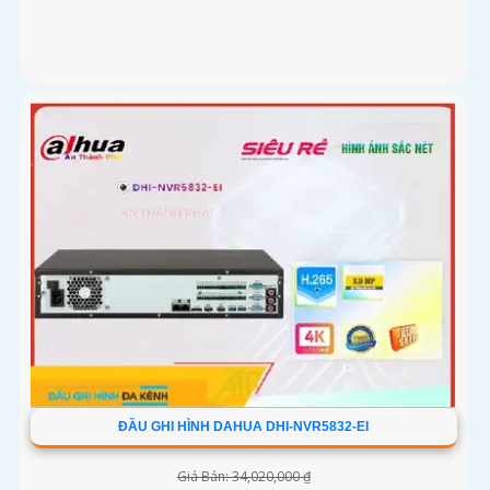
ĐẦU GHI HÌNH DAHUA DHI-NVR5832-EI
Giá Bán: 34,020,000 ₫