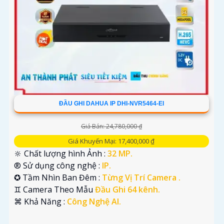
ĐẦU GHI DAHUA IP DHI-NVR5464-EI
Giá Bán: 24,780,000 ₫
Giá Khuyến Mại: 17,400,000 ₫
🔆 Chất lượng hình Ảnh :
32 MP.
®️ Sử dụng công nghệ :
IP.
✪ Tầm Nhìn Ban Đêm :
Từng Vị Trí Camera .
♊ Camera Theo Mẫu
Đầu Ghi 64 kênh.
️⌘ Khả Năng :
Công Nghệ AI.