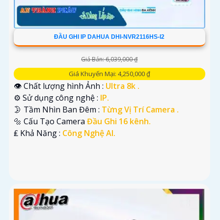
ĐẦU GHI IP DAHUA DHI-NVR2116HS-I2
Giá Bán: 6,039,000 ₫
Giá Khuyến Mại: 4,250,000 ₫
👁 Chất lượng hình Ảnh :
Ultra 8k .
⚙ Sử dụng công nghệ :
IP.
🌛 Tầm Nhìn Ban Đêm :
Từng Vị Trí Camera .
🔩 Cấu Tạo Camera
Đầu Ghi 16 kênh.
️₤ Khả Năng :
Công Nghệ AI.