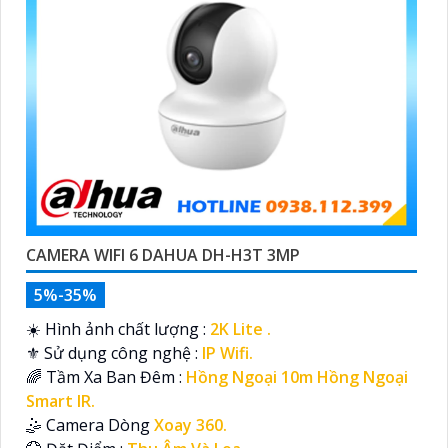
CAMERA WIFI 6 DAHUA DH-H3T 3MP
5%-35%
☀️ Hình ảnh chất lượng :
2K Lite .
⚜️ Sử dụng công nghệ :
IP Wifi.
🌈 Tầm Xa Ban Đêm :
Hồng Ngoại 10m Hồng Ngoại
Smart IR.
🤹 Camera Dòng
Xoay 360.