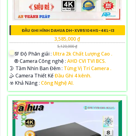
ĐẦU GHI HÌNH DAHUA DH-XVR5104HS-4KL-I3
3,585,000 ₫
5,120,000 ₫
💯 Độ Phân giải :
Ultra 2k Chất Lượng Cao .
®️ Camera Công nghệ :
AHD CVI TVI BCS.
🌛 Tầm Nhìn Ban Đêm :
Từng Vị Trí Camera .
🤹 Camera Thiết Kế
Đầu Ghi 4 kênh.
️☣️ Khả Năng :
Công Nghệ AI.