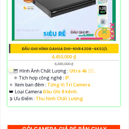
ĐẦU GHI HÌNH DAHUA DHI-NVR4208-4KS2/L
4,450,000 ₫
6,385,000 ₫
🦉 Hình Ành Chất Lượng :
Ultra 4k 👍🏾 .
⚛️ Tích hợp công nghệ :
IP.
🔅 Xem ban đêm :
Từng Vị Trí Camera .
👑 Loại Camera
Đầu Ghi 8 kênh.
️➲ Ưu Điểm :
Thu hình Chất Lượng.