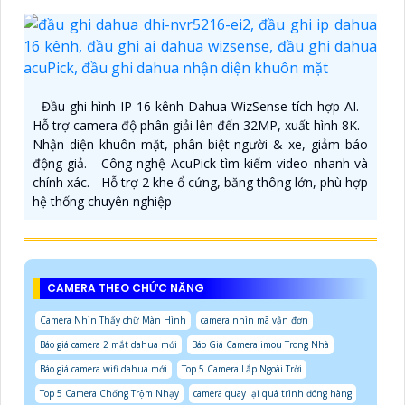
- Đầu ghi hình IP 16 kênh Dahua WizSense tích hợp AI. -
Hỗ trợ camera độ phân giải lên đến 32MP, xuất hình 8K. -
Nhận diện khuôn mặt, phân biệt người & xe, giảm báo
động giả. - Công nghệ AcuPick tìm kiếm video nhanh và
chính xác. - Hỗ trợ 2 khe ổ cứng, băng thông lớn, phù hợp
hệ thống chuyên nghiệp
CAMERA THEO CHỨC NĂNG
Camera Nhìn Thấy chữ Màn Hình
camera nhìn mã vận đơn
Báo giá camera 2 mắt dahua mới
Báo Giá Camera imou Trong Nhà
Báo giá camera wifi dahua mới
Top 5 Camera Lắp Ngoài Trời
Top 5 Camera Chống Trộm Nhạy
camera quay lại quá trình đóng hàng