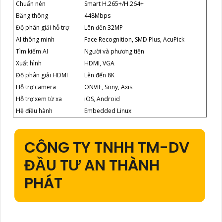
Chuẩn nén
Smart H.265+/H.264+
Băng thông
448Mbps
Độ phân giải hỗ trợ
Lên đến 32MP
AI thông minh
Face Recognition, SMD Plus, AcuPick
Tìm kiếm AI
Người và phương tiện
Xuất hình
HDMI, VGA
Độ phân giải HDMI
Lên đến 8K
Hỗ trợ camera
ONVIF, Sony, Axis
Hỗ trợ xem từ xa
iOS, Android
Hệ điều hành
Embedded Linux
CÔNG TY TNHH TM-DV
ĐẦU TƯ AN THÀNH
PHÁT