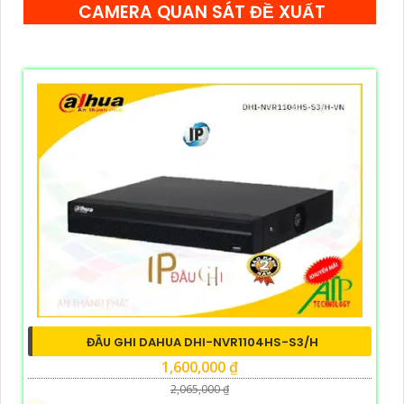
CAMERA QUAN SÁT ĐỀ XUẤT
ĐẦU GHI DAHUA DHI-NVR1104HS-S3/H
1,600,000 ₫
2,065,000 ₫