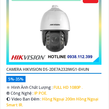
CAMERA HIKVISION DS-2DE7A232IWG1-EHUN
5%-35%
🔆 Hình Ành Chất Lượng :
FULL HD 1080P .
®️ Công Nghệ :
IP POE.
🌔 Video Ban Đêm :
Hồng Ngoại 200m Hồng Ngoại
Smart IR.