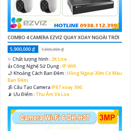
COMBO 4 CAMERA EZVIZ QUAY XOAY NGOÀI TRỜI
5,900,000 ₫
7,000,000 ₫
✨ Chất lượng hình :
2K Lite .
👍 Công Nghệ Sử Dụng :
IP Wifi.
🌙 Khoảng Cách Ban Đêm :
Hồng Ngoại 30m Có Màu
Ban Ðêm.
🕉️ Cấu Tạo Camera
IP67 xoay 360.
️📡 Ưu Điểm :
Thu Âm Và Loa.