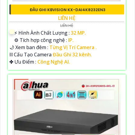
ĐẦU GHI KBVISION KX-DAI4K8232EN3
LIÊN HỆ
LIÊN HỆ
️⚡ Hình Ành Chất Lượng :
32 MP.
⚙ Tích hợp công nghệ :
IP.
🌙 Xem ban đêm :
Từng Vị Trí Camera .
⛓ Cấu Tạo Camera
Đầu Ghi 32 kênh.
️✤ Ưu Điểm :
Công Nghệ AI.