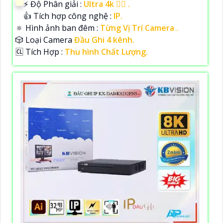
️⚡ Độ Phân giải :
Ultra 4k 👍🏾 .
👍 Tích hợp công nghệ :
IP.
🔅 Hình ảnh ban đêm :
Từng Vị Trí Camera .
🎲 Loại Camera
Đầu Ghi 4 kênh.
️🆑 Tích Hợp :
Thu hình Chất Lượng.