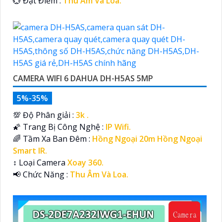
️💮 Đặt Điểm :
Thu Âm Và Loa.
CAMERA WIFI 6 DAHUA DH-H5AS 5MP
5%-35%
💯 Độ Phân giải :
3k .
🌠 Trang Bị Công Nghệ :
IP Wifi.
🌈 Tầm Xa Ban Đêm :
Hồng Ngoại 20m Hồng Ngoại
Smart IR.
↕️ Loại Camera
Xoay 360.
️📢 Chức Năng :
Thu Âm Và Loa.