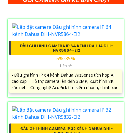
GÓI CAMERA GIÁ RẺ BÁN CHẠY
ĐẦU GHI HÌNH CAMERA IP 64 KÊNH DAHUA DHI-
NVR5864-EI2
5%-35%
Liên hệ
- Đầu ghi hình IP 64 kênh Dahua WizSense tích hợp AI
cao cấp. - Hỗ trợ camera lên đến 32MP, xuất hình 8K
sắc nét. - Công nghệ AcuPick tìm kiếm nhanh, chính xác
ĐẦU GHI HÌNH CAMERA IP 32 KÊNH DAHUA DHI-