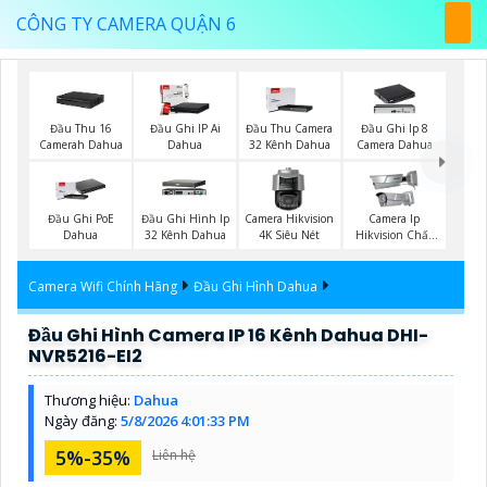
CÔNG TY CAMERA QUẬN 6
Đầu Thu 16
Đầu Ghi IP Ai
Đầu Thu Camera
Đầu Ghi Ip 8
Camerah Dahua
Dahua
32 Kênh Dahua
Camera Dahua
Đầu Ghi PoE
Đầu Ghi Hình Ip
Camera Hikvision
Camera Ip
Dahua
32 Kênh Dahua
4K Siêu Nét
Hikvision Chất
Lượng
Camera Wifi Chính Hãng
Đầu Ghi Hình Dahua
Đầu Ghi Hình Camera IP 16 Kênh Dahua DHI-
NVR5216-EI2
Thương hiệu:
Dahua
Ngày đăng:
5/8/2026 4:01:33 PM
5%-35%
Liên hệ