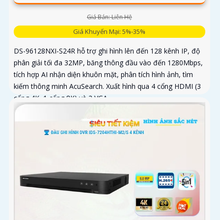
Giá Bán: Liên Hệ
Giá Khuyến Mại: 5%-35%
DS-96128NXI-S24R hỗ trợ ghi hình lên đến 128 kênh IP, độ
phân giải tối đa 32MP, băng thông đầu vào đến 1280Mbps,
tích hợp AI nhận diện khuôn mặt, phân tích hình ảnh, tìm
kiếm thông minh AcuSearch. Xuất hình qua 4 cổng HDMI (3
cổng 4K, 1 cổng 8K) và 2 VGA