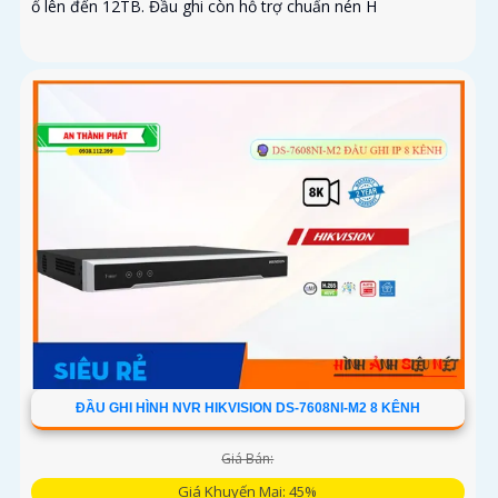
ổ lên đến 12TB. Đầu ghi còn hỗ trợ chuẩn nén H
ĐẦU GHI HÌNH NVR HIKVISION DS-7608NI-M2 8 KÊNH
Giá Bán:
Giá Khuyến Mại: 45%