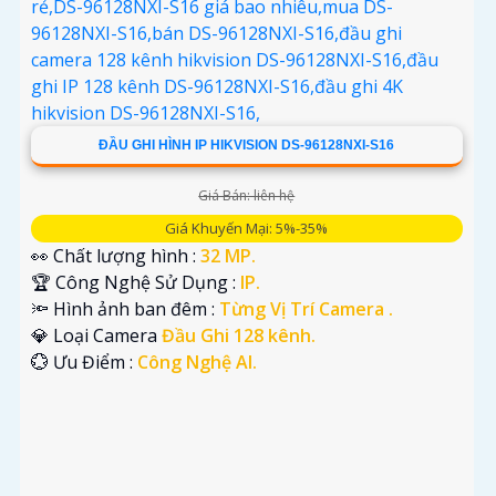
ĐẦU GHI HÌNH IP HIKVISION DS-96128NXI-S16
Giá Bán: liên hệ
Giá Khuyến Mại: 5%-35%
👀 Chất lượng hình :
32 MP.
🏆 Công Nghệ Sử Dụng :
IP.
'
🔦 Hình ảnh ban đêm :
Từng Vị Trí Camera .
💎 Loại Camera
Đầu Ghi 128 kênh.
️💮 Ưu Điểm :
Công Nghệ AI.