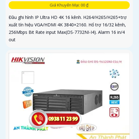
Giá Khuyến Mại: 00 ₫
Đầu ghi hình IP Ultra HD 4K 16 kênh. H264/H265/H265+trợ
xuất tín hiệu VGA/HDMI 4K 3840×2160. Hổ trợ 16/32 kênh,
256Mbps Bit Rate input Max(DS-7732NI-I4). Alarm 16 in/4
out