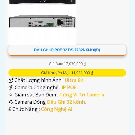
ĐẦU GHI IP POE 32 DS-7732NXI-K4(D)
Giá Bán: 17,030,000 ₫
Giá Khuyến Mại: 11,921,000 ₫
🦉 Chất lượng hình Ảnh :
Ultra 8k .
🕉️ Camera Công nghệ :
IP POE.
🔅 Giám sát Ban Đêm :
Từng Vị Trí Camera .
💢 Camera Dòng
Đầu Ghi 32 kênh.
️₤ Chức Năng :
Công Nghệ AI.