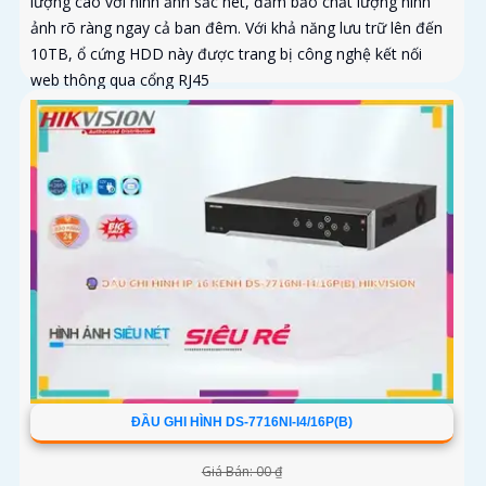
lượng cao với hình ảnh sắc nét, đảm bảo chất lượng hình
ảnh rõ ràng ngay cả ban đêm. Với khả năng lưu trữ lên đến
10TB, ổ cứng HDD này được trang bị công nghệ kết nối
web thông qua cổng RJ45
ĐẦU GHI HÌNH DS-7716NI-I4/16P(B)
Giá Bán: 00 ₫