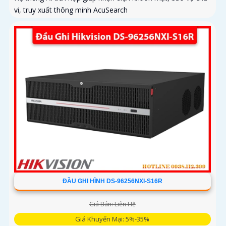
vi, truy xuất thông minh AcuSearch
ĐẦU GHI HÌNH DS-96256NXI-S16R
Giá Bán: Liên Hệ
Giá Khuyến Mại: 5%-35%