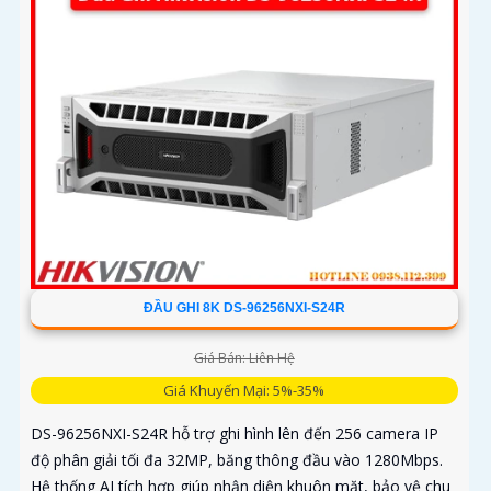
ĐẦU GHI 8K DS-96256NXI-S24R
Giá Bán: Liên Hệ
Giá Khuyến Mại: 5%-35%
DS-96256NXI-S24R hỗ trợ ghi hình lên đến 256 camera IP
độ phân giải tối đa 32MP, băng thông đầu vào 1280Mbps.
Hệ thống AI tích hợp giúp nhận diện khuôn mặt, bảo vệ chu