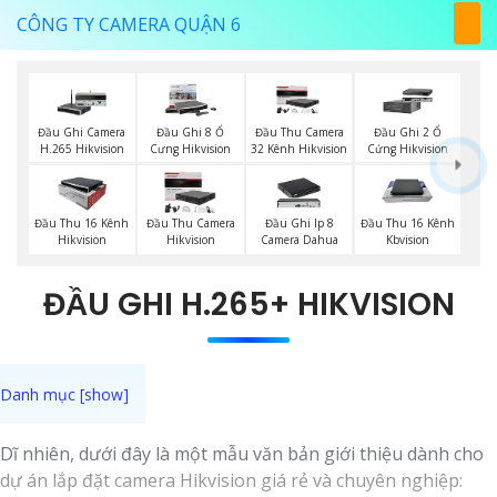
CÔNG TY CAMERA QUẬN 6
Đầu Ghi Camera
Đầu Ghi 8 Ổ
Đầu Thu Camera
Đầu Ghi 2 Ổ
H.265 Hikvision
Cưng Hikvision
32 Kênh Hikvision
Cứng Hikvision
Đầu Thu 16 Kênh
Đầu Thu Camera
Đầu Ghi Ip 8
Đầu Thu 16 Kênh
Hikvision
Hikvision
Camera Dahua
Kbvision
ĐẦU GHI H.265+ HIKVISION
Dĩ nhiên, dưới đây là một mẫu văn bản giới thiệu dành cho
dự án lắp đặt camera Hikvision giá rẻ và chuyên nghiệp: