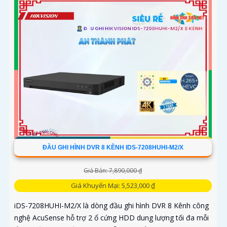
ĐẦU GHI HÌNH DVR 8 KÊNH IDS-7208HUHI-M2/X
Giá Bán: 7,890,000 ₫
Giá Khuyến Mại: 5,523,000 ₫
iDS-7208HUHI-M2/X là dòng đầu ghi hình DVR 8 Kênh công
nghệ AcuSense hỗ trợ 2 ổ cứng HDD dung lượng tối đa mỗi