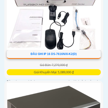
ĐẦU GHI IP 16 DS-7616NXI-K2(D)
Giá Bán: 7,270,000 ₫
Giá Khuyến Mại: 5,089,000 ₫
Đầu ghi IP 16 kênh DS-7616NXI-K2(D) cho hình ảnh sắc nét
tới 12MP, băng thông 160Mbps. Hỗ trợ chuẩn nén H.265+,
xuất hình HDMI 4K và VGA Full HD. Thiết bị tích hợp 2 ổ
cứng...