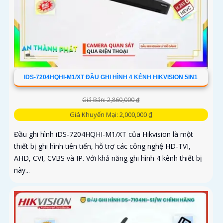
IDS-7204HQHI-M1/XT ĐẦU GHI HÌNH 4 KÊNH HIKVISION 5IN1
Giá Bán: 2,860,000 ₫
Giá Khuyến Mại: 2,000,000 ₫
Đầu ghi hình iDS-7204HQHI-M1/XT của Hikvision là một
thiết bị ghi hình tiên tiến, hỗ trợ các công nghệ HD-TVI,
AHD, CVI, CVBS và IP. Với khả năng ghi hình 4 kênh thiết bị
này...