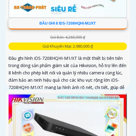
ĐẦU GHI 8 IDS-7208HQHI-M1/XT
Giá Bán: 4,260,000 ₫
Giá Khuyến Mại: 2,980,000 ₫
Đầu ghi hình iDS-7208HQHI-M1/XT là một thiết bị tiên tiến
trong dòng sản phẩm giám sát của Hikvision, hỗ trợ lên đến
8 kênh cho phép kết nối và quản lý nhiều camera cùng lúc,
đảm bảo an ninh hiệu quả cho các khu vực rộng lớn iDS-
7208HQHI-M1/XT mang lại hình ảnh rõ nét, chi tiết, giúp dễ
dàng nhận diện các đối tượngThiết bị thu hình HD iDS-
7208HQHI-M1/XT của iDS Technology thuộc dòng sản
phẩm DVR chất lượng cao, hỗ trợ đầu vào 8 camera HD,
ghi hình 4K, chất lượng hình ảnh sắc nét.