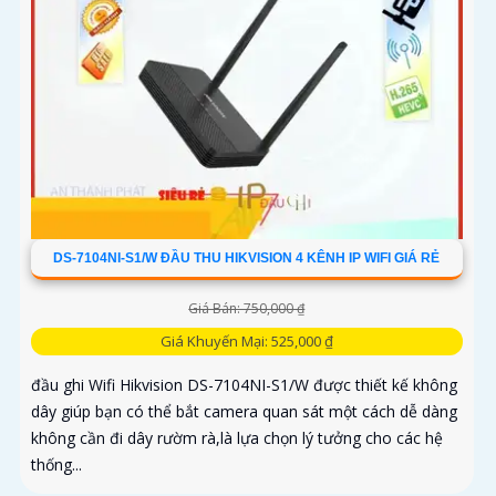
DS-7104NI-S1/W ĐẦU THU HIKVISION 4 KÊNH IP WIFI GIÁ RẺ
Giá Bán: 750,000 ₫
Giá Khuyến Mại: 525,000 ₫
đầu ghi Wifi Hikvision DS-7104NI-S1/W được thiết kế không
dây giúp bạn có thể bắt camera quan sát một cách dễ dàng
không cần đi dây rườm rà,là lựa chọn lý tưởng cho các hệ
thống...