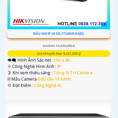
ĐẦU GHI IP 16 DS-7716NXI-K4(D)
Giá Bán: 13,230,000 ₫
Giá Khuyến Mại: 9,261,000 ₫
👁️‍🗨 Hình Ảnh Sắc nét :
Ultra 8k .
⚛️ Công Nghệ Hình Ảnh :
IP.
🌛 Khi xem thiếu sáng :
Từng Vị Trí Camera .
⛓ Mẫu Camera
Đầu Ghi 16 kênh.
️💠 Đặt Điểm :
Công Nghệ AI.