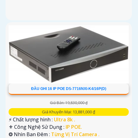
ĐẦU GHI 16 IP POE DS-7716NXI-K4/16P(D)
Giá Bán: 19,830,000 ₫
Giá Khuyến Mại: 13,881,000 ₫
️⚡ Chất lượng hình :
Ultra 8k .
⚜️ Công Nghệ Sử Dụng :
IP POE.
❂ Nhìn Ban Đêm :
Từng Vị Trí Camera .