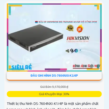
ĐẦU GHI HÌNH DS-7604NXI-K1/4P
Giá Bán: 5,170,000 ₫
Giá Khuyến Mại: 30%
Thiết bị thu hình DS-7604NXI-K1/4P là một sản phẩm chất