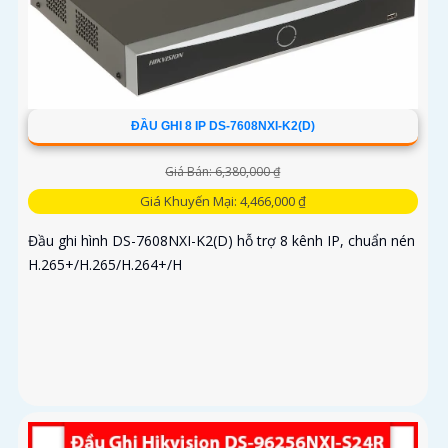
ĐẦU GHI 8 IP DS-7608NXI-K2(D)
Giá Bán: 6,380,000 ₫
Giá Khuyến Mại: 4,466,000 ₫
Đầu ghi hình DS-7608NXI-K2(D) hỗ trợ 8 kênh IP, chuẩn nén
H.265+/H.265/H.264+/H