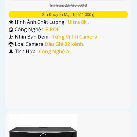
Giá Bán: 23,730,000 ₫
Giá Khuyến Mại: 16,611,000 ₫
👁 Hình Ành Chất Lượng :
Ultra 8k .
🤖️ Công Nghệ :
IP POE.
🌛 Nhìn Ban Đêm :
Từng Vị Trí Camera .
🐉️ Loại Camera
Đầu Ghi 32 kênh.
️🔔 Tích Hợp :
Công Nghệ AI.