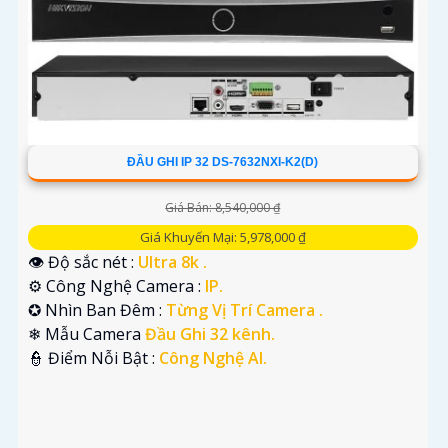
ĐẦU GHI IP 32 DS-7632NXI-K2(D)
Giá Bán: 8,540,000 ₫
Giá Khuyến Mại: 5,978,000 ₫
👁 Độ sắc nét :
Ultra 8k .
⚙ Công Nghệ Camera :
IP.
✪ Nhìn Ban Đêm :
Từng Vị Trí Camera .
❄ Mẫu Camera
Đầu Ghi 32 kênh.
️👮 Điểm Nỗi Bật :
Công Nghệ AI.