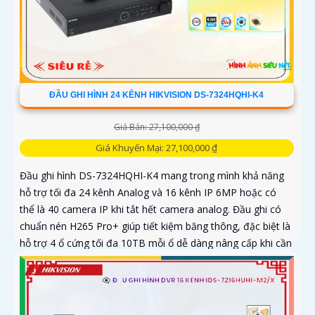
ĐẦU GHI HÌNH 24 KÊNH HIKVISION DS-7324HQHI-K4
Giá Bán: 27,100,000 ₫
Giá Khuyến Mại: 27,100,000 ₫
Đầu ghi hình DS-7324HQHI-K4 mang trong mình khả năng
hỗ trợ tối đa 24 kênh Analog và 16 kênh IP 6MP hoặc có
thể là 40 camera IP khi tắt hết camera analog. Đầu ghi có
chuẩn nén H265 Pro+ giúp tiết kiệm băng thông, đặc biệt là
hỗ trợ 4 ổ cứng tối đa 10TB mỗi ổ dễ dàng nâng cấp khi cần