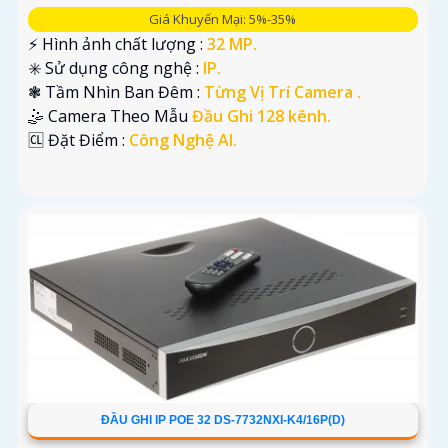
Giá Khuyến Mại: 5%-35%
️⚡ Hình ảnh chất lượng :
32 MP.
✳️ Sử dụng công nghệ :
IP.
❃ Tầm Nhìn Ban Đêm :
Từng Vị Trí Camera .
🤹 Camera Theo Mẫu
Đầu Ghi 128 kênh.
️🆑 Đặt Điểm :
Công Nghệ AI.
ĐẦU GHI IP POE 32 DS-7732NXI-K4/16P(D)