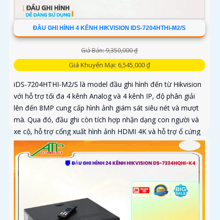
ĐẦU GHI HÌNH 4 KÊNH HIKVISION IDS-7204HTHI-M2/S
Giá Bán: 9,350,000 ₫
Giá Khuyến Mại: 6,545,000 ₫
iDS-7204HTHI-M2/S là model đầu ghi hình đến từ Hikvision
với hỗ trợ tối đa 4 kênh Analog và 4 kênh IP, độ phân giải
lên đến 8MP cung cấp hình ảnh giám sát siêu nét và mượt
mà. Qua đó, đầu ghi còn tích hợp nhận dạng con người và
xe cộ, hỗ trợ cổng xuất hình ảnh HDMI 4K và hỗ trợ ổ cứng
lên đến 10TB