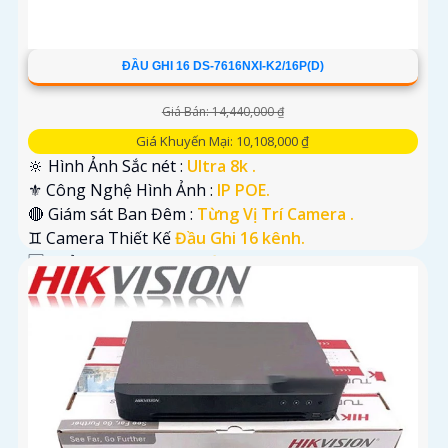
ĐẦU GHI 16 DS-7616NXI-K2/16P(D)
Giá Bán: 14,440,000 ₫
Giá Khuyến Mại: 10,108,000 ₫
🔆 Hình Ảnh Sắc nét :
Ultra 8k .
⚜️ Công Nghệ Hình Ảnh :
IP POE.
🔴 Giám sát Ban Đêm :
Từng Vị Trí Camera .
♊ Camera Thiết Kế
Đầu Ghi 16 kênh.
️🆑 Khả Năng :
Công Nghệ AI.