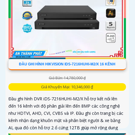
ĐẦU GHI HÌNH HIKVISION IDS-7216HUHI-M2/X 16 KÊNH
Giá Bán: 14,780,000 ₫
Giá Khuyến Mại: 10,346,000 ₫
Đầu ghi hình DVR iDS-7216HUHI-M2/X hỗ trợ kết nối lên
đến 16 kênh với độ phân giải lên đến 8MP các công nghệ
như HDTVI, AHD, CVI, CVBS và IP. Đầu ghi còn trang bị các
kênh nhận dạng khuôn mặt và phân biệt người & xe bằng
AI, qua đó còn hỗ trợ 2 ổ cứng 12TB giúp mở rộng dung
lượng lưu trữ hiệu quả