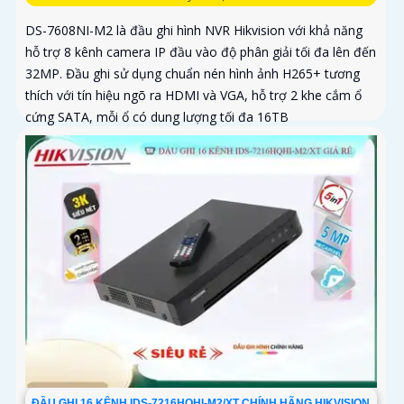
DS-7608NI-M2 là đầu ghi hình NVR Hikvision với khả năng
hỗ trợ 8 kênh camera IP đầu vào độ phân giải tối đa lên đến
32MP. Đầu ghi sử dụng chuẩn nén hình ảnh H265+ tương
thích với tín hiệu ngõ ra HDMI và VGA, hỗ trợ 2 khe cắm ổ
cứng SATA, mỗi ổ có dung lượng tối đa 16TB
ĐẦU GHI 16 KÊNH IDS-7216HQHI-M2/XT CHÍNH HÃNG HIKVISION