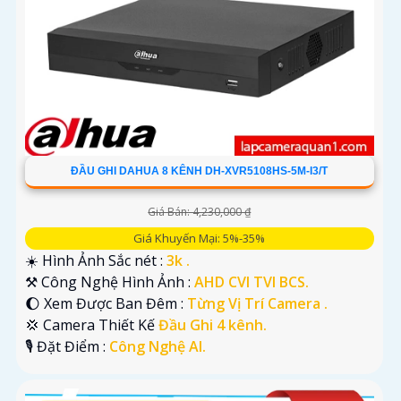
ĐẦU GHI DAHUA 8 KÊNH DH-XVR5108HS-5M-I3/T
Giá Bán: 4,230,000 ₫
Giá Khuyến Mại: 5%-35%
☀️ Hình Ảnh Sắc nét :
3k .
⚒ Công Nghệ Hình Ảnh :
AHD CVI TVI BCS.
🌔 Xem Được Ban Đêm :
Từng Vị Trí Camera .
💢 Camera Thiết Kế
Đầu Ghi 4 kênh.
️🎙 Đặt Điểm :
Công Nghệ AI.