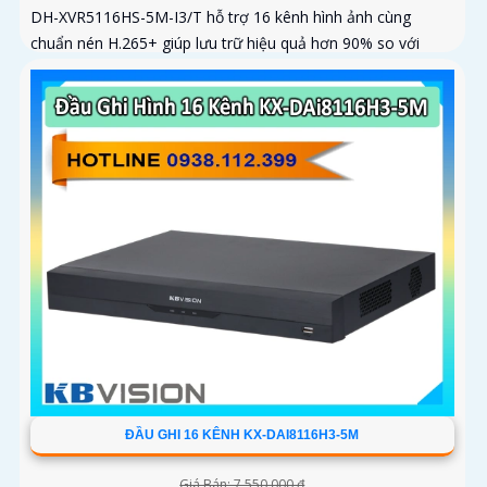
DH-XVR5116HS-5M-I3/T hỗ trợ 16 kênh hình ảnh cùng
chuẩn nén H.265+ giúp lưu trữ hiệu quả hơn 90% so với
H.264 giao diện thân thiện dễ thao tác HDMI xuất 4K VGA
xuất 1080p khả...
ĐẦU GHI 16 KÊNH KX-DAI8116H3-5M
Giá Bán: 7,550,000 ₫