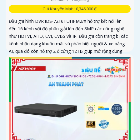
Giá Khuyến Mại: 10,346,000 ₫
Đầu ghi hình DVR iDS-7216HUHI-M2/X hỗ trợ kết nối lên
đến 16 kênh với độ phân giải lên đến 8MP các công nghệ
như HDTVI, AHD, CVI, CVBS và IP. Đầu ghi còn trang bị các
kênh nhận dạng khuôn mặt và phân biệt người & xe bằng
AI, qua đó còn hỗ trợ 2 ổ cứng 12TB giúp mở rộng dung
lượng lưu trữ hiệu quả