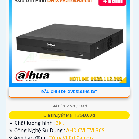
ĐẦU GHI 4 DH-XVR5104HS-I3/T
Giá Bán: 2,520,000 ₫
Giá Khuyến Mại: 1,764,000 ₫
☀️ Chất lượng hình :
3k .
⚜️ Công Nghệ Sử Dụng :
AHD CVI TVI BCS.
⭐ Xem ban đêm :
Từng Vị Trí Camera .