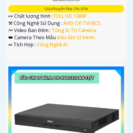
Giá Khuyến Mại: 5%-35%
👀 Chất lượng hình :
FULL HD 1080P .
⚒ Công Nghệ Sử Dụng :
AHD CVI TVI BCS.
🔦 Video Ban Đêm :
Từng Vị Trí Camera .
👑 Camera Theo Mẫu
Đầu Ghi 32 kênh.
️↭ Tích Hợp :
Công Nghệ AI.