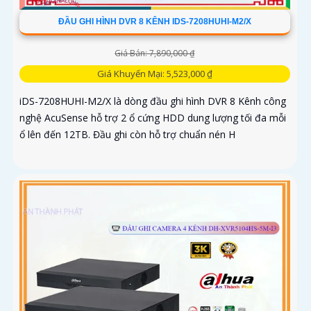
ĐẦU GHI HÌNH DVR 8 KÊNH IDS-7208HUHI-M2/X
Giá Bán: 7,890,000 ₫
Giá Khuyến Mại: 5,523,000 ₫
iDS-7208HUHI-M2/X là dòng đầu ghi hình DVR 8 Kênh công
nghệ AcuSense hỗ trợ 2 ổ cứng HDD dung lượng tối đa mỗi
ổ lên đến 12TB. Đầu ghi còn hỗ trợ chuẩn nén H