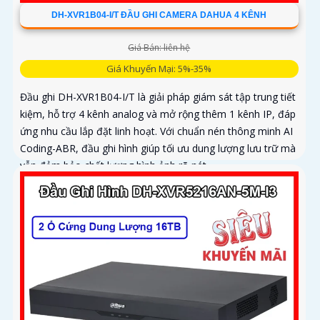
DH-XVR1B04-I/T ĐẦU GHI CAMERA DAHUA 4 KÊNH
Giá Bán: liên hệ
Giá Khuyến Mại: 5%-35%
Đầu ghi DH-XVR1B04-I/T là giải pháp giám sát tập trung tiết
kiệm, hỗ trợ 4 kênh analog và mở rộng thêm 1 kênh IP, đáp
ứng nhu cầu lắp đặt linh hoạt. Với chuẩn nén thông minh AI
Coding-ABR, đầu ghi hình giúp tối ưu dung lượng lưu trữ mà
vẫn đảm bảo chất lượng hình ảnh rõ nét