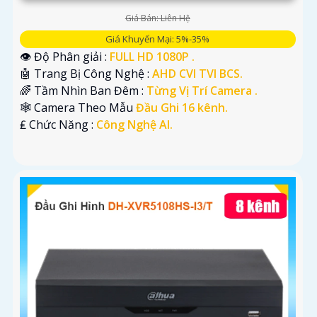
Giá Bán: Liên Hệ
Giá Khuyến Mại: 5%-35%
👁 Độ Phân giải :
FULL HD 1080P .
🤖️ Trang Bị Công Nghệ :
AHD CVI TVI BCS.
🌈 Tầm Nhìn Ban Đêm :
Từng Vị Trí Camera .
🕸️ Camera Theo Mẫu
Đầu Ghi 16 kênh.
️₤ Chức Năng :
Công Nghệ AI.