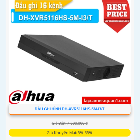
ĐẦU GHI HÌNH DH-XVR5116HS-5M-I3/T
Giá Bán: 7,600,000 ₫
Giá Khuyến Mại: 5%-35%