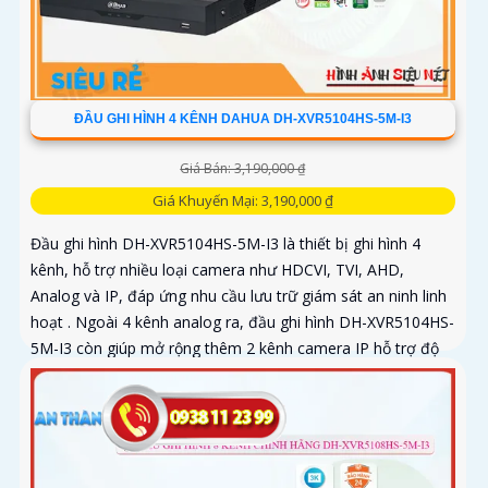
ĐẦU GHI HÌNH 4 KÊNH DAHUA DH-XVR5104HS-5M-I3
Giá Bán: 3,190,000 ₫
Giá Khuyến Mại: 3,190,000 ₫
Đầu ghi hình DH-XVR5104HS-5M-I3 là thiết bị ghi hình 4
kênh, hỗ trợ nhiều loại camera như HDCVI, TVI, AHD,
Analog và IP, đáp ứng nhu cầu lưu trữ giám sát an ninh linh
hoạt . Ngoài 4 kênh analog ra, đầu ghi hình DH-XVR5104HS-
5M-I3 còn giúp mở rộng thêm 2 kênh camera IP hỗ trợ độ
phân giải tối đa 6MP