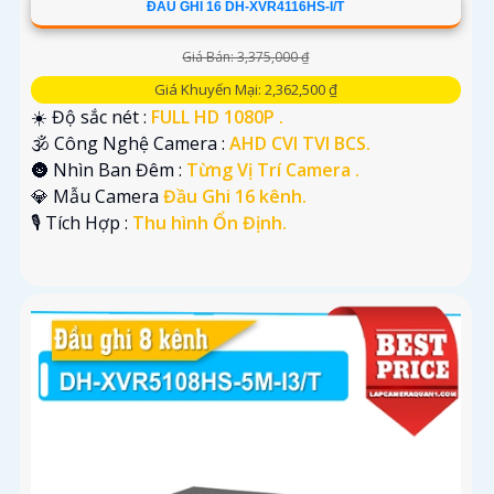
ĐẦU GHI 16 DH-XVR4116HS-I/T
Giá Bán: 3,375,000 ₫
Giá Khuyến Mại: 2,362,500 ₫
☀️ Độ sắc nét :
FULL HD 1080P .
🕉️ Công Nghệ Camera :
AHD CVI TVI BCS.
🌚 Nhìn Ban Đêm :
Từng Vị Trí Camera .
💎 Mẫu Camera
Đầu Ghi 16 kênh.
️🎙 Tích Hợp :
Thu hình Ổn Định.