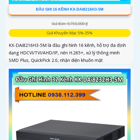
ĐẦU GHI 16 KÊNH KX-DAI8216H3-5M
Giá Bán: 9,750,000 ₫
Giá Khuyến Mại: 5%-35%
KX-DAi8216H3-5M là đầu ghi hình 16 kênh, hỗ trợ đa định
dạng HDCVI/TVI/AHD/IP, nén H.265+, xử lý thông minh
SMD Plus, QuickPick 2.0, nhận diện khuôn mặt