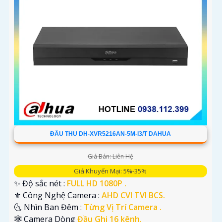
ĐẦU THU DH-XVR5216AN-5M-I3/T DAHUA
Giá Bán: Liên Hệ
Giá Khuyến Mại: 5%-35%
✨ Độ sắc nét :
FULL HD 1080P .
⚜️ Công Nghệ Camera :
AHD CVI TVI BCS.
🌜 Nhìn Ban Đêm :
Từng Vị Trí Camera .
🕸️ Camera Dòng
Đầu Ghi 16 kênh.