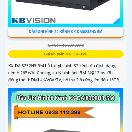
ĐẦU GHI HÌNH 32 KÊNH KX-DAI8232H3-5M
Giá Bán: 16,590,000 ₫
Giá Khuyến Mại: 5%-35%
KX-DAi8232H3-5M hỗ trợ ghi hình 32 kênh đa định dạng,
nén H.265+/AI-Coding, xử lý hình ảnh 5M-N@12fps. Ghi
đồng thời HDMI 4K/VGA/TV, hỗ trợ 2 ổ cứng lên đến 16TB,
băng thông...