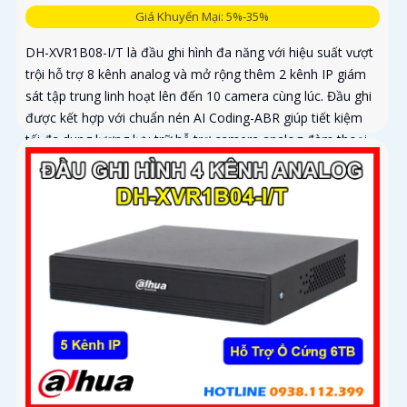
Giá Khuyến Mại: 5%-35%
DH-XVR1B08-I/T là đầu ghi hình đa năng với hiệu suất vượt
trội hỗ trợ 8 kênh analog và mở rộng thêm 2 kênh IP giám
sát tập trung linh hoạt lên đến 10 camera cùng lúc. Đầu ghi
được kết hợp với chuẩn nén AI Coding-ABR giúp tiết kiệm
tối đa dung lượng lưu trữ hỗ trợ camera analog đàm thoại
hai chiều tiện lợi có khe ổ cứng lên đến 6TB mang đến giải
pháp an ninh toàn diện giá rẻ