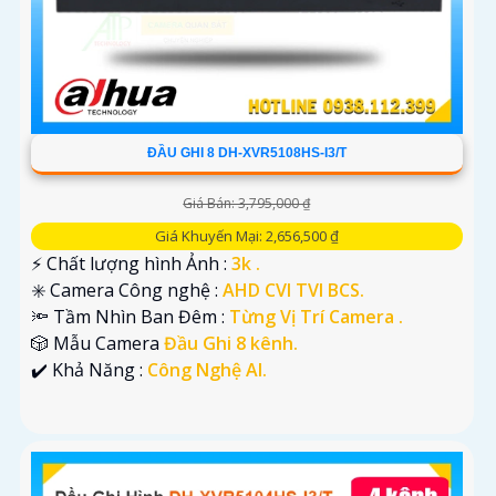
ĐẦU GHI 8 DH-XVR5108HS-I3/T
Giá Bán: 3,795,000 ₫
Giá Khuyến Mại: 2,656,500 ₫
️⚡ Chất lượng hình Ảnh :
3k .
✳️ Camera Công nghệ :
AHD CVI TVI BCS.
🔦 Tầm Nhìn Ban Đêm :
Từng Vị Trí Camera .
🎲 Mẫu Camera
Đầu Ghi 8 kênh.
️✔️ Khả Năng :
Công Nghệ AI.