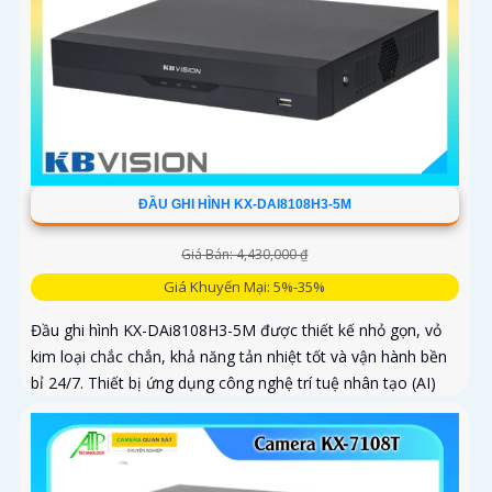
ĐẦU GHI HÌNH KX-DAI8108H3-5M
Giá Bán: 4,430,000 ₫
Giá Khuyến Mại: 5%-35%
Đầu ghi hình KX-DAi8108H3-5M được thiết kế nhỏ gọn, vỏ
kim loại chắc chắn, khả năng tản nhiệt tốt và vận hành bền
bỉ 24/7. Thiết bị ứng dụng công nghệ trí tuệ nhân tạo (AI)
giúp lọc báo động giả, nhận diện chính xác khuôn mặt và
phương tiện, giúp người dùng dễ dàng tìm kiếm dữ liệu
nhanh chóng