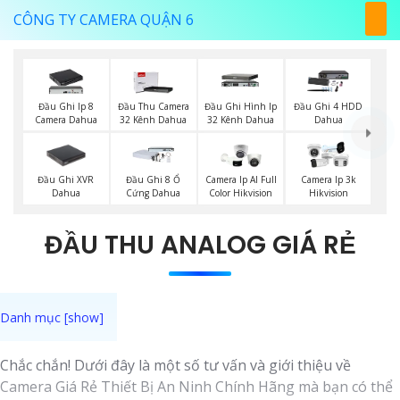
CÔNG TY CAMERA QUẬN 6
Đầu Ghi Ip 8
Đầu Thu Camera
Đầu Ghi Hình Ip
Đầu Ghi 4 HDD
Camera Dahua
32 Kênh Dahua
32 Kênh Dahua
Dahua
Đầu Ghi XVR
Đầu Ghi 8 Ổ
Camera Ip AI Full
Camera Ip 3k
Dahua
Cứng Dahua
Color Hikvision
Hikvision
ĐẦU THU ANALOG GIÁ RẺ
Chắc chắn! Dưới đây là một số tư vấn và giới thiệu về
Camera Giá Rẻ Thiết Bị An Ninh Chính Hãng mà bạn có thể