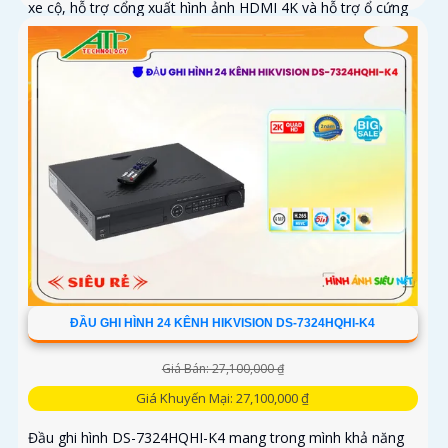
xe cộ, hỗ trợ cổng xuất hình ảnh HDMI 4K và hỗ trợ ổ cứng
lên đến 10TB
ĐẦU GHI HÌNH 24 KÊNH HIKVISION DS-7324HQHI-K4
Giá Bán: 27,100,000 ₫
Giá Khuyến Mại: 27,100,000 ₫
Đầu ghi hình DS-7324HQHI-K4 mang trong mình khả năng