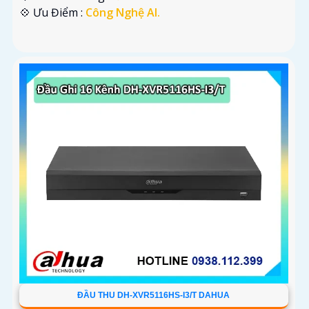
️💠 Ưu Điểm :
Công Nghệ AI.
ĐẦU THU DH-XVR5116HS-I3/T DAHUA