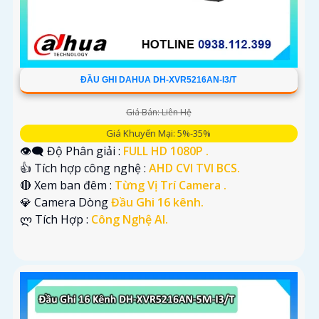
ĐẦU GHI DAHUA DH-XVR5216AN-I3/T
Giá Bán: Liên Hệ
Giá Khuyến Mại: 5%-35%
👁️‍🗨 Độ Phân giải :
FULL HD 1080P .
👍 Tích hợp công nghệ :
AHD CVI TVI BCS.
🔴 Xem ban đêm :
Từng Vị Trí Camera .
💎 Camera Dòng
Đầu Ghi 16 kênh.
️ლ Tích Hợp :
Công Nghệ AI.