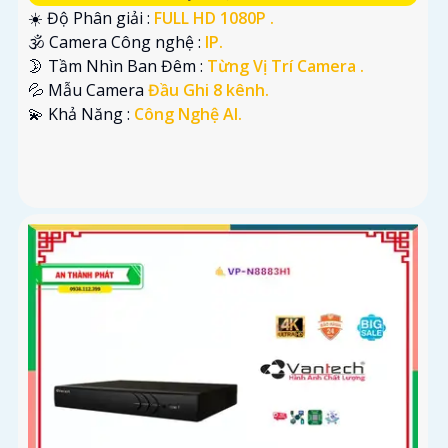
☀️ Độ Phân giải :
FULL HD 1080P .
🕉️ Camera Công nghệ :
IP.
🌛 Tầm Nhìn Ban Đêm :
Từng Vị Trí Camera .
💦 Mẫu Camera
Đầu Ghi 8 kênh.
️💫 Khả Năng :
Công Nghệ AI.