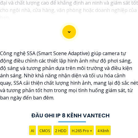
đại và chất lượng cao để khẳng định an ninh và giám sát tốt
cho ngôi nhà, cửa hàng, văn phòng hoặc doanh nghiệp của
bạn.
Vantech Việt Nam cung cấp các dòng sản phẩm camera
giám sát chất lượng cao như camera IP, camera HD-TVI,
camera AHD, camera wifi, camera thông minh, và nhiều hơn
nữa. Các sản phẩm của Vantech được sản xuất theo tiêu
Công nghệ SSA (Smart Scene Adaptive) giúp camera tự
chuẩn chất lượng cao, đáng tin cậy và dễ sử dụng.
động điều chỉnh các thiết lập hình ảnh như độ phơi sáng,
Điểm mạnh của Camera Vantech là chất lượng dịch vụ tốt và
độ sáng và tương phản dựa trên môi trường và điều kiện
hỗ trợ khách hàng chu đáo. Đội ngũ nhân viên kỹ thuật
ánh sáng. Nhờ khả năng nhận diện và tối ưu hóa cảnh
chuyên nghiệp của Vantech sẽ giúp bạn lựa chọn giải pháp
quay, SSA cải thiện chất lượng hình ảnh, mang lại độ sắc nét
camera phù hợp với nhu cầu và ngân sách của bạn.
và tương phản tốt hơn trong mọi tình huống giám sát, từ
Nếu bạn đang tìm kiếm một giải pháp giám sát an ninh tốt
ban ngày đến ban đêm.
cho ngôi nhà hoặc doanh nghiệp của mình, Camera
Vantech Việt Nam là một lựa chọn hàng đầu mà bạn có thể
tin tưởng.
ĐẦU GHI IP 8 KÊNH VANTECH
AI
CMOS
2 HDD
H.265 Pro +
4 Kênh