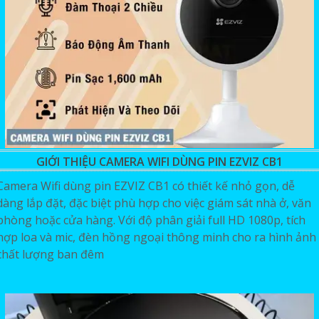
GIỚI THIỆU CAMERA WIFI DÙNG PIN EZVIZ CB1
Camera Wifi dùng pin EZVIZ CB1 có thiết kế nhỏ gọn, dễ
dàng lắp đặt, đặc biệt phù hợp cho việc giám sát nhà ở, văn
phòng hoặc cửa hàng. Với độ phân giải full HD 1080p, tích
hợp loa và mic, đèn hồng ngoại thông minh cho ra hình ảnh
chất lượng ban đêm