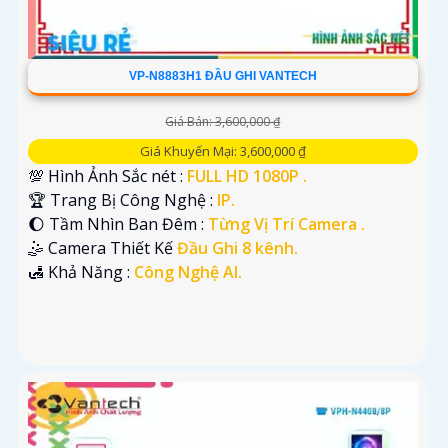
VP-N8883H1 ĐẦU GHI VANTECH
Giá Bán: 3,600,000 ₫
Giá Khuyến Mại: 3,600,000 ₫
💯 Hình Ảnh Sắc nét :
FULL HD 1080P .
🏆 Trang Bị Công Nghệ :
IP.
🌔 Tầm Nhìn Ban Đêm :
Từng Vị Trí Camera .
🤹 Camera Thiết Kế
Đầu Ghi 8 kênh.
️🛃 Khả Năng :
Công Nghệ AI.