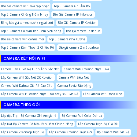
Báo Giá camera wifi mới cập nhật
Top 5 Camera Ghi Âm Rõ
Top 5 Camera Chống Trộm Nhạy
Báo Giá Camera IP Hikvision
Bảng báo giá camera ezviz ngoài trời
Báo Giá Camera IP Kbvision
Top 5 Camera Có Màu Ban Đêm Siêu Sáng
Báo giá camera ip dahua
Báo giá camera wifi dahua mới
Top 5 Camera nhà Xưởng
Top 5 Camera Đàm Thoại 2 Chiều Rõ
Báo giá camera 2 mắt dahua
CAMERA KẾT NỐI WIFI
Camera Ezviz Giá Rẻ Hình Ảnh Sắc Nét
Camera Wifi Kbvision Ngoài Trời
Lắp Camera Wifi Sắc Nét 2K Kbvsiion
Camera Wifi Siêu Nét
Camera Wifi Dahua Giá Rẻ Cao Cấp
Camera Ezviz Báo Động
Lắp Camera Wifi Hikvision Ngoài Trời Xoay 360 Giá Rẻ
Lắp Camera Wifi Trong Nhà
CAMERA THEO GÓI
Lắp đặt Trọn Bộ Camera Ghi Âm giá rẻ
Bộ Camera Full Color Dahua
Lắp Đặt Bộ Camera Có Màu Ban Đêm Chính Hãng
Lắp Camera Trọn Bộ Giá Rẻ
Lắp Camera Visioncop Trọn Bộ
Lắp Camera Kbvision Trọn Gói
Bộ Camera Wifi Giá Rẻ