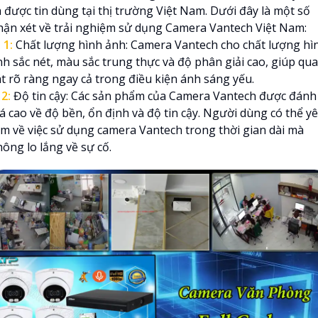
à được tin dùng tại thị trường Việt Nam. Dưới đây là một số
hận xét về trải nghiệm sử dụng Camera Vantech Việt Nam:

1:
Chất lượng hình ảnh: Camera Vantech cho chất lượng hì
nh sắc nét, màu sắc trung thực và độ phân giải cao, giúp qu
át rõ ràng ngay cả trong điều kiện ánh sáng yếu.
⤂
2:
Độ tin cậy: Các sản phẩm của Camera Vantech được đánh
iá cao về độ bền, ổn định và độ tin cậy. Người dùng có thể y
âm về việc sử dụng camera Vantech trong thời gian dài mà
ông lo lắng về sự cố.