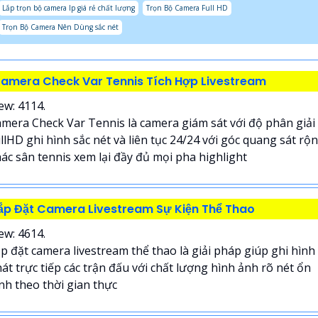
Lắp trọn bộ camera Ip giá rẻ chất lượng
Trọn Bộ Camera Full HD
Trọn Bộ Camera Nên Dùng sắc nét
amera Check Var Tennis Tích Hợp Livestream
ew: 4114.
mera Check Var Tennis là camera giám sát với độ phân giải
llHD ghi hình sắc nét và liên tục 24/24 với góc quang sát rộ
ác sân tennis xem lại đầy đủ mọi pha highlight
ắp Đặt Camera Livestream Sự Kiện Thể Thao
ew: 4614.
p đặt camera livestream thể thao là giải pháp giúp ghi hình
át trực tiếp các trận đấu với chất lượng hình ảnh rõ nét ổn
nh theo thời gian thực