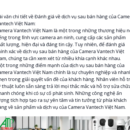
ài văn chi tiết về Đánh giá về dịch vụ sau bán hàng của Came
antech Việt Nam:
amera Vantech Việt Nam là một trong những thương hiệu n
iếng trong lĩnh vực camera an ninh, cung cấp các sản phẩm
ất lượng, hiện đại và đáng tin cậy. Tuy nhiên, để đánh giá
hính xác về dịch vụ sau bán hàng của Camera Vantech Việt
am, chúng ta cần xem xét từ nhiều khía cạnh khác nhau.
ột trong những điểm mạnh của dịch vụ sau bán hàng của
amera Vantech Việt Nam chính là sự chuyên nghiệp và nhan
hẹn trong giải quyết vấn đề của khách hàng. Nhân viên hỗ t
ỹ thuật luôn sẵn sàng trả lời mọi thắc mắc và hỗ trợ sửa chữ
hanh chóng khi có sự cố phát sinh. Những công nghệ ấn
ượng tích hợp tạo ra sự yên tâm và tin tưởng từ phía khách
àng về sản phẩm và dịch vụ của Camera Vantech Việt Nam.