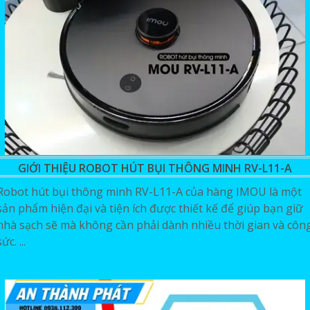
GIỚI THIỆU ROBOT HÚT BỤI THÔNG MINH RV-L11-A
Robot hút bụi thông minh RV-L11-A của hàng IMOU là một
sản phẩm hiện đại và tiện ích được thiết kế để giúp bạn giữ
nhà sạch sẽ mà không cần phải dành nhiều thời gian và côn
sức. ...