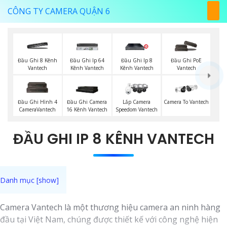
CÔNG TY CAMERA QUẬN 6
Đầu Ghi 8 Kênh
Đầu Ghi Ip 64
Đầu Ghi Ip 8
Đầu Ghi PoE
Vantech
Kênh Vantech
Kênh Vantech
Vantech
Đầu Ghi Hình 4
Đầu Ghi Camera
Lắp Camera
Camera To Vantech
CameraVantech
16 Kênh Vantech
Speedom Vantech
ĐẦU GHI IP 8 KÊNH VANTECH
Camera Vantech là một thương hiệu camera an ninh hàng
đầu tại Việt Nam, chúng được thiết kế với công nghệ hiện