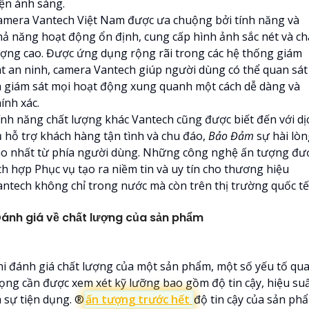
iện ánh sáng.
amera Vantech Việt Nam được ưa chuộng bởi tính năng và
hả năng hoạt động ổn định, cung cấp hình ảnh sắc nét và ch
ượng cao. Được ứng dụng rộng rãi trong các hệ thống giám
át an ninh, camera Vantech giúp người dùng có thể quan sát
à giám sát mọi hoạt động xung quanh một cách dễ dàng và
ính xác.
ính năng chất lượng khác Vantech cũng được biết đến với dị
ụ hỗ trợ khách hàng tận tình và chu đáo,
Bảo Đảm
sự hài lòn
ao nhất từ phía người dùng. Những công nghệ ấn tượng đư
ch hợp Phục vụ tạo ra niềm tin và uy tín cho thương hiệu
antech không chỉ trong nước mà còn trên thị trường quốc tế
ánh giá về chất lượng của sản phẩm
hi đánh giá chất lượng của một sản phẩm, một số yếu tố qu
rọng cần được xem xét kỹ lưỡng bao gồm độ tin cậy, hiệu su
 sự tiện dụng. ®️
ấn tượng trước hết
độ tin cậy của sản ph