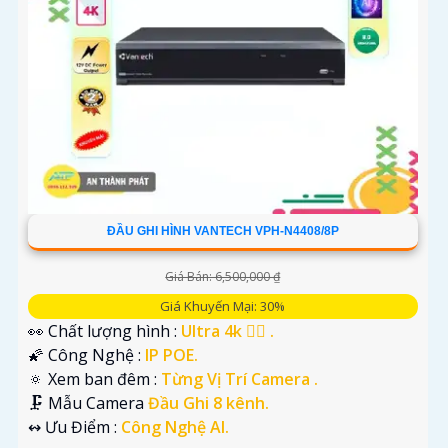
ĐẦU GHI HÌNH VANTECH VPH-N4408/8P
Giá Bán: 6,500,000 ₫
Giá Khuyến Mại: 30%
👀 Chất lượng hình :
Ultra 4k 👍🏾 .
🌠 Công Nghệ :
IP POE.
🔅 Xem ban đêm :
Từng Vị Trí Camera .
🗜️ Mẫu Camera
Đầu Ghi 8 kênh.
️↭ Ưu Điểm :
Công Nghệ AI.