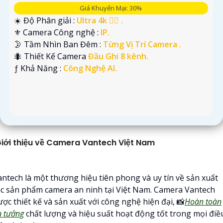
Giá Khuyến Mại: 30%
☀️ Độ Phân giải :
Ultra 4k 👍🏾 .
⚜️ Camera Công nghệ :
IP.
🌛 Tầm Nhìn Ban Đêm :
Từng Vị Trí Camera .
🐜 Thiết Kế Camera
Đầu Ghi 8 kênh.
️ƒ Khả Năng :
Công Nghệ AI.
iới thiệu về Camera Vantech Việt Nam
antech là một thương hiệu tiên phong và uy tín về sản xuất
ác sản phẩm camera an ninh tại Việt Nam. Camera Vantech
ợc thiết kế và sản xuất với công nghệ hiện đại, 📸
Hoàn toàn
n tưởng
chất lượng và hiệu suất hoạt động tốt trong mọi điề