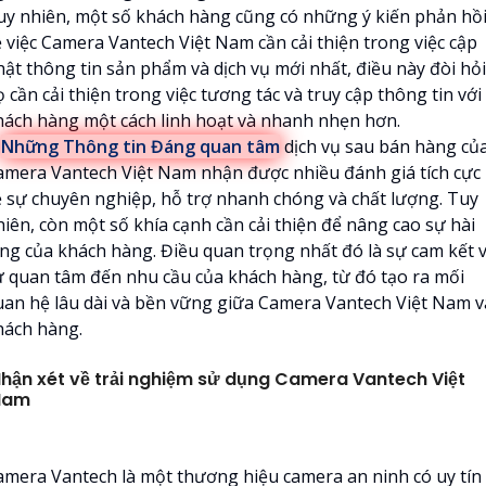
uy nhiên, một số khách hàng cũng có những ý kiến phản hồ
ề việc Camera Vantech Việt Nam cần cải thiện trong việc cập
hật thông tin sản phẩm và dịch vụ mới nhất, điều này đòi hỏi
 cần cải thiện trong việc tương tác và truy cập thông tin với
hách hàng một cách linh hoạt và nhanh nhẹn hơn.

Những Thông tin Đáng quan tâm
dịch vụ sau bán hàng củ
amera Vantech Việt Nam nhận được nhiều đánh giá tích cực
ề sự chuyên nghiệp, hỗ trợ nhanh chóng và chất lượng. Tuy
hiên, còn một số khía cạnh cần cải thiện để nâng cao sự hài
òng của khách hàng. Điều quan trọng nhất đó là sự cam kết 
ự quan tâm đến nhu cầu của khách hàng, từ đó tạo ra mối
uan hệ lâu dài và bền vững giữa Camera Vantech Việt Nam v
hách hàng.
hận xét về trải nghiệm sử dụng Camera Vantech Việt
Nam
amera Vantech là một thương hiệu camera an ninh có uy tín