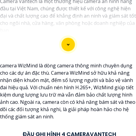
Camera Vantech là một thương hiệu camera an ninh hàng
đầu tại Việt Nam, chúng được thiết kế với công nghệ hiện
đại và chất lượng cao để khẳng định an ninh và giám sát tốt
cho ngôi nhà, cửa hàng, văn phòng hoặc doanh nghiệp của
bạn.
Vantech Việt Nam cung cấp các dòng sản phẩm camera
giám sát chất lượng cao như camera IP, camera HD-TVI,
camera AHD, camera wifi, camera thông minh, và nhiều hơn
nữa. Các sản phẩm của Vantech được sản xuất theo tiêu
camera WizMind là dòng camera thông minh chuyên dụng
chuẩn chất lượng cao, đáng tin cậy và dễ sử dụng.
cho các dự án đặc thù. Camera WizMind sở hữu khả năng
Điểm mạnh của Camera Vantech là chất lượng dịch vụ tốt và
nhận diện khuôn mặt, đếm số lượng người và bảo vệ vành
hỗ trợ khách hàng chu đáo. Đội ngũ nhân viên kỹ thuật
đai hiệu quả. Với chuẩn nén hình H.265+, WizMind giúp tiết
chuyên nghiệp của Vantech sẽ giúp bạn lựa chọn giải pháp
kiệm dung lượng lưu trữ mà vẫn đảm bảo chất lượng hình
camera phù hợp với nhu cầu và ngân sách của bạn.
ảnh cao. Ngoài ra, camera còn có khả năng bám sát và theo
Nếu bạn đang tìm kiếm một giải pháp giám sát an ninh tốt
dõi các đối tượng khả nghi, là giải pháp hoàn hảo cho hệ
cho ngôi nhà hoặc doanh nghiệp của mình, Camera
thống giám sát an ninh.
Vantech Việt Nam là một lựa chọn hàng đầu mà bạn có thể
tin tưởng.
ĐẦU GHI HÌNH 4 CAMERAVANTECH