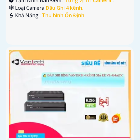
🌚 Tầm Nhìn Ban Đêm :
Từng Vị Trí Camera .
🕸️ Loại Camera
Đầu Ghi 4 kênh.
️👮 Khả Năng :
Thu hình Ổn Định.