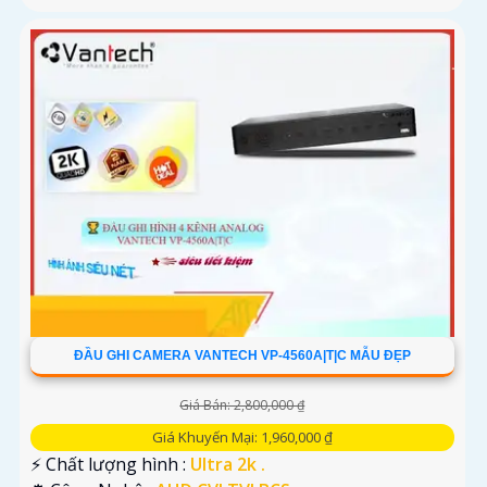
ĐẦU GHI CAMERA VANTECH VP-4560A|T|C MẪU ĐẸP
Giá Bán: 2,800,000 ₫
Giá Khuyến Mại: 1,960,000 ₫
️⚡ Chất lượng hình :
Ultra 2k .