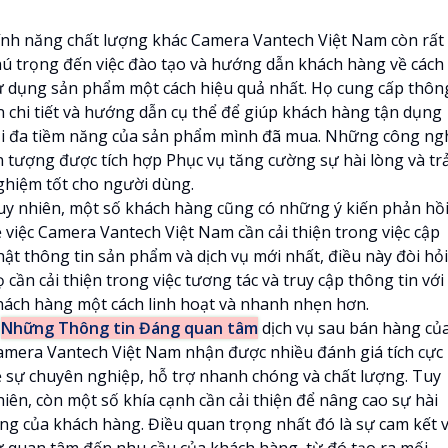
ính năng chất lượng khác Camera Vantech Việt Nam còn rất
hú trọng đến việc đào tạo và hướng dẫn khách hàng về cách
ử dụng sản phẩm một cách hiệu quả nhất. Họ cung cấp thôn
in chi tiết và hướng dẫn cụ thể để giúp khách hàng tận dụng
ối đa tiềm năng của sản phẩm mình đã mua. Những công ng
n tượng được tích hợp Phục vụ tăng cường sự hài lòng và trả
ghiệm tốt cho người dùng.
uy nhiên, một số khách hàng cũng có những ý kiến phản hồ
ề việc Camera Vantech Việt Nam cần cải thiện trong việc cập
hật thông tin sản phẩm và dịch vụ mới nhất, điều này đòi hỏi
 cần cải thiện trong việc tương tác và truy cập thông tin với
hách hàng một cách linh hoạt và nhanh nhẹn hơn.

Những Thông tin Đáng quan tâm
dịch vụ sau bán hàng củ
amera Vantech Việt Nam nhận được nhiều đánh giá tích cực
ề sự chuyên nghiệp, hỗ trợ nhanh chóng và chất lượng. Tuy
hiên, còn một số khía cạnh cần cải thiện để nâng cao sự hài
òng của khách hàng. Điều quan trọng nhất đó là sự cam kết 