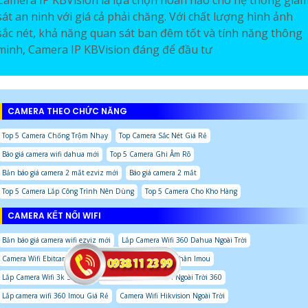
Camera IP KBVision là lựa chọn hoàn hảo cho hệ thống giá
sát an ninh với giá cả phải chăng. Với chất lượng hình ảnh
sắc nét, khả năng quan sát ban đêm tốt và tính năng thông
minh, Camera IP KBVision đáng để đầu tư
CAMERA THEO CHỨC NĂNG
Top 5 Camera Chống Trộm Nhạy
Top Camera Sắc Nét Giá Rẻ
Báo giá camera wifi dahua mới
Top 5 Camera Ghi Âm Rõ
Bản báo giá camera 2 mắt ezviz mới
Báo giá camera 2 mắt
Top 5 Camera Lắp Công Trình Nên Dùng
Top 5 Camera Cho Kho Hàng
CAMERA KẾT NỐI WIFI
Bản báo giá camera wifi ezviz mới
Lắp Camera Wifi 360 Dahua Ngoài Trời
Camera Wifi Ebitcam Xoay 360 Độ
Lắp Camera Wifi Thân Imou
Lắp Camera Wifi 3k Sắc Nét
Camera Wifi Hikvision Ngoài Trời 360
Lắp camera wifi 360 Imou Giá Rẻ
Camera Wifi Hikvision Ngoài Trời