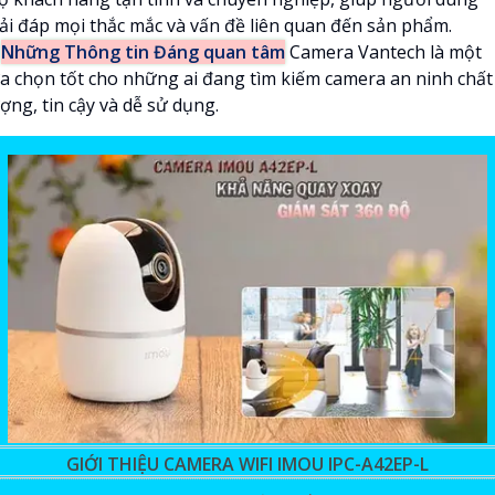
iải đáp mọi thắc mắc và vấn đề liên quan đến sản phẩm.

Những Thông tin Đáng quan tâm
Camera Vantech là một
ựa chọn tốt cho những ai đang tìm kiếm camera an ninh chất
ợng, tin cậy và dễ sử dụng.
GIỚI THIỆU CAMERA WIFI IMOU IPC-A42EP-L