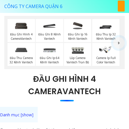
CÔNG TY CAMERA QUẬN 6
Đầu Ghi Hình 4
Đầu Ghi 8 Kênh
Đầu Ghi Ip 16
Đầu Thu Ip 32
CameraVantech
Vantech
Kênh Vantech
Kênh Vantech
Lắp Camera
Đầu Thu Camera
Đầu Ghi Ip 64
Camera Ip Full
Vantech Trọn Bộ
32 Kênh Vantech
Kênh Vantech
Color Vantech
ĐẦU GHI HÌNH 4
CAMERAVANTECH