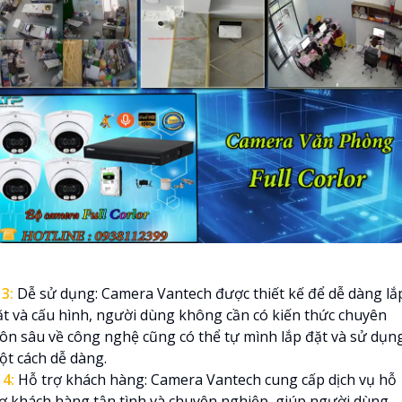

3:
Dễ sử dụng: Camera Vantech được thiết kế để dễ dàng lắ
ặt và cấu hình, người dùng không cần có kiến thức chuyên
ôn sâu về công nghệ cũng có thể tự mình lắp đặt và sử dụn
ột cách dễ dàng.
️
4:
Hỗ trợ khách hàng: Camera Vantech cung cấp dịch vụ hỗ
rợ khách hàng tận tình và chuyên nghiệp, giúp người dùng