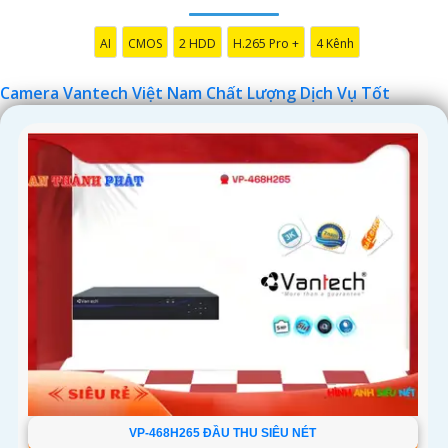
AI
CMOS
2 HDD
H.265 Pro +
4 Kênh
Camera Vantech Việt Nam Chất Lượng Dịch Vụ Tốt
'
VP-468H265 ĐẦU THU SIÊU NÉT