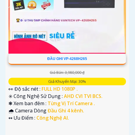
ĐẦU GHI VP-4268H265
Giá Bán: 3,980,000 ₫
Giá Khuyến Mại: 30%
👀 Độ sắc nét :
FULL HD 1080P .
✳️ Công Nghệ Sử Dụng :
AHD CVI TVI BCS.
❃ Xem ban đêm :
Từng Vị Trí Camera .
🌧️ Camera Dòng
Đầu Ghi 4 kênh.
️↭ Ưu Điểm :
Công Nghệ AI.