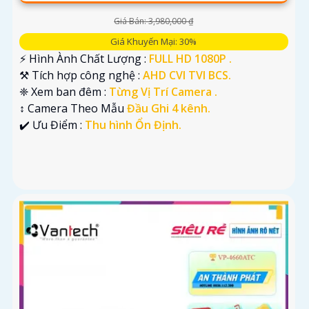
Giá Bán: 3,980,000 ₫
Giá Khuyến Mại: 30%
️⚡ Hình Ành Chất Lượng :
FULL HD 1080P .
⚒ Tích hợp công nghệ :
AHD CVI TVI BCS.
❈ Xem ban đêm :
Từng Vị Trí Camera .
↕️ Camera Theo Mẫu
Đầu Ghi 4 kênh.
️✔️ Ưu Điểm :
Thu hình Ổn Định.