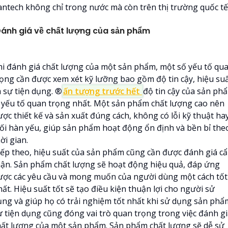
antech không chỉ trong nước mà còn trên thị trường quốc tế
ánh giá về chất lượng của sản phẩm
hi đánh giá chất lượng của một sản phẩm, một số yếu tố qu
rọng cần được xem xét kỹ lưỡng bao gồm độ tin cậy, hiệu su
 sự tiện dụng. ®️
ấn tượng trước hết
độ tin cậy của sản ph
à yếu tố quan trọng nhất. Một sản phẩm chất lượng cao nên
ược thiết kế và sản xuất đúng cách, không có lỗi kỹ thuật ha
ối hàn yếu, giúp sản phẩm hoạt động ổn định và bền bỉ the
ời gian.
iếp theo, hiệu suất của sản phẩm cũng cần được đánh giá c
hận. Sản phẩm chất lượng sẽ hoạt động hiệu quả, đáp ứng
ược các yêu cầu và mong muốn của người dùng một cách tốt
ất. Hiệu suất tốt sẽ tạo điều kiện thuận lợi cho người sử
ụng và giúp họ có trải nghiệm tốt nhất khi sử dụng sản phẩ
ự tiện dụng cũng đóng vai trò quan trọng trong việc đánh g
hất lượng của một sản phẩm. Sản phẩm chất lượng sẽ dễ sử