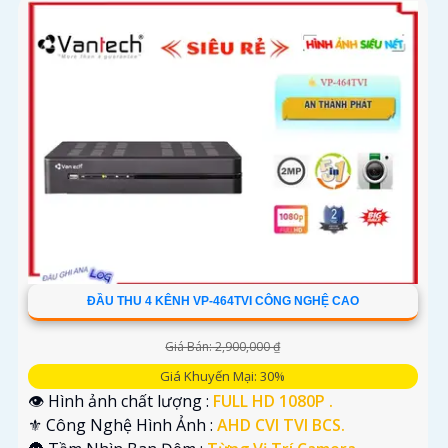
ĐẦU THU 4 KÊNH VP-464TVI CÔNG NGHỆ CAO
Giá Bán: 2,900,000 ₫
Giá Khuyến Mại: 30%
👁 Hình ảnh chất lượng :
FULL HD 1080P .
⚜️ Công Nghệ Hình Ảnh :
AHD CVI TVI BCS.