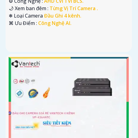
⚙ Công Nghệ :
AHD CVI TVI BCS.
🌙 Xem ban đêm :
Từng Vị Trí Camera .
❄ Loại Camera
Đầu Ghi 4 kênh.
️⌘ Ưu Điểm :
Công Nghệ AI.