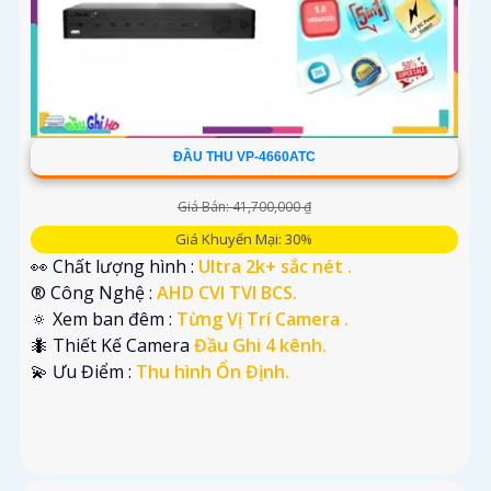
ĐẦU THU VP-4660ATC
Giá Bán: 41,700,000 ₫
Giá Khuyến Mại: 30%
👀 Chất lượng hình :
Ultra 2k+ sắc nét .
®️ Công Nghệ :
AHD CVI TVI BCS.
🔅 Xem ban đêm :
Từng Vị Trí Camera .
🐜 Thiết Kế Camera
Đầu Ghi 4 kênh.
️💫 Ưu Điểm :
Thu hình Ổn Định.