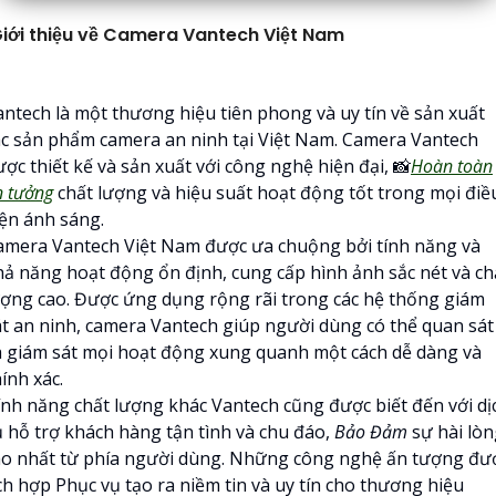
iới thiệu về Camera Vantech Việt Nam
antech là một thương hiệu tiên phong và uy tín về sản xuất
ác sản phẩm camera an ninh tại Việt Nam. Camera Vantech
ợc thiết kế và sản xuất với công nghệ hiện đại, 📸
Hoàn toàn
n tưởng
chất lượng và hiệu suất hoạt động tốt trong mọi điề
iện ánh sáng.
amera Vantech Việt Nam được ưa chuộng bởi tính năng và
hả năng hoạt động ổn định, cung cấp hình ảnh sắc nét và ch
ượng cao. Được ứng dụng rộng rãi trong các hệ thống giám
át an ninh, camera Vantech giúp người dùng có thể quan sát
à giám sát mọi hoạt động xung quanh một cách dễ dàng và
ính xác.
ính năng chất lượng khác Vantech cũng được biết đến với dị
ụ hỗ trợ khách hàng tận tình và chu đáo,
Bảo Đảm
sự hài lòn
ao nhất từ phía người dùng. Những công nghệ ấn tượng đư
ch hợp Phục vụ tạo ra niềm tin và uy tín cho thương hiệu