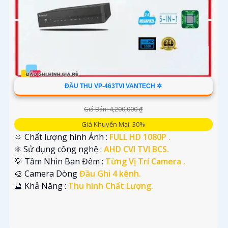
ĐẦU THU VP-463TVI VANTECH ✲
Giá Bán: 4,200,000 ₫
Giá Khuyến Mại: 30%
🔆 Chất lượng hình Ảnh :
FULL HD 1080P .
⚛️ Sử dụng công nghệ :
AHD CVI TVI BCS.
💡 Tầm Nhìn Ban Đêm :
Từng Vị Trí Camera .
🎨 Camera Dòng
Đầu Ghi 4 kênh.
️🔮 Khả Năng :
Thu hình Chất Lượng.