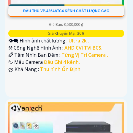
ĐẦU THU VP-4364ATC4 KÊNH CHẤT LƯỢNG CAO
Giá Bán: 3,500,000 ₫
Giá Khuyến Mại: 30%
👁️‍🗨 Hình ảnh chất lượng :
Ultra 2k .
⚒ Công Nghệ Hình Ảnh :
AHD CVI TVI BCS.
🌈 Tầm Nhìn Ban Đêm :
Từng Vị Trí Camera .
💦 Mẫu Camera
Đầu Ghi 4 kênh.
️ლ Khả Năng :
Thu hình Ổn Định.