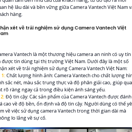
ự quan tâm đến nhu cầu của khách hàng, từ đó tạo ra mối
uan hệ lâu dài và bền vững giữa Camera Vantech Việt Nam v
hách hàng.
hận xét về trải nghiệm sử dụng Camera Vantech Việt
Nam
amera Vantech là một thương hiệu camera an ninh có uy tín
à được tin dùng tại thị trường Việt Nam. Dưới đây là một số
hận xét về trải nghiệm sử dụng Camera Vantech Việt Nam:

1:
Chất lượng hình ảnh: Camera Vantech cho chất lượng hì
nh sắc nét, màu sắc trung thực và độ phân giải cao, giúp qu
át rõ ràng ngay cả trong điều kiện ánh sáng yếu.
⤂
2:
Độ tin cậy: Các sản phẩm của Camera Vantech được đánh
iá cao về độ bền, ổn định và độ tin cậy. Người dùng có thể y
âm về việc sử dụng camera Vantech trong thời gian dài mà
ông lo lắng về sự cố.