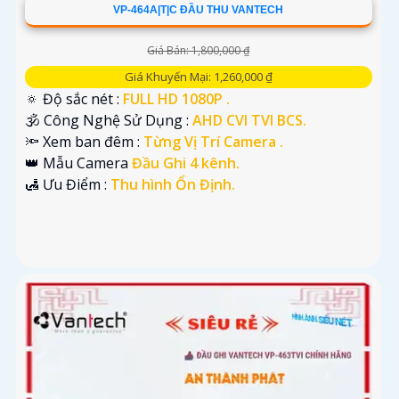
VP-464A|T|C ĐẦU THU VANTECH
Giá Bán: 1,800,000 ₫
Giá Khuyến Mại: 1,260,000 ₫
🔅 Độ sắc nét :
FULL HD 1080P .
🕉️ Công Nghệ Sử Dụng :
AHD CVI TVI BCS.
🔦 Xem ban đêm :
Từng Vị Trí Camera .
👑 Mẫu Camera
Đầu Ghi 4 kênh.
️🛃 Ưu Điểm :
Thu hình Ổn Định.