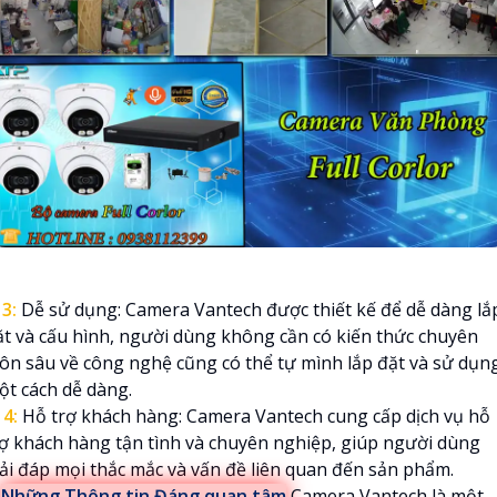

3:
Dễ sử dụng: Camera Vantech được thiết kế để dễ dàng lắ
ặt và cấu hình, người dùng không cần có kiến thức chuyên
ôn sâu về công nghệ cũng có thể tự mình lắp đặt và sử dụn
ột cách dễ dàng.
️
4:
Hỗ trợ khách hàng: Camera Vantech cung cấp dịch vụ hỗ
rợ khách hàng tận tình và chuyên nghiệp, giúp người dùng
iải đáp mọi thắc mắc và vấn đề liên quan đến sản phẩm.

Những Thông tin Đáng quan tâm
Camera Vantech là một