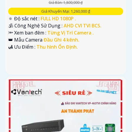
Giá Bán: 1,800,000 ₫
Giá Khuyến Mại: 1,260,000 ₫
🔅 Độ sắc nét :
FULL HD 1080P .
🕉️ Công Nghệ Sử Dụng :
AHD CVI TVI BCS.
🔦 Xem ban đêm :
Từng Vị Trí Camera .
👑 Mẫu Camera
Đầu Ghi 4 kênh.
️🛃 Ưu Điểm :
Thu hình Ổn Định.