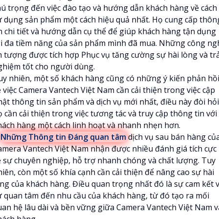
hú trọng đến việc đào tạo và hướng dẫn khách hàng về cách
ử dụng sản phẩm một cách hiệu quả nhất. Họ cung cấp thôn
in chi tiết và hướng dẫn cụ thể để giúp khách hàng tận dụng
ối đa tiềm năng của sản phẩm mình đã mua. Những công ng
n tượng được tích hợp Phục vụ tăng cường sự hài lòng và trả
ghiệm tốt cho người dùng.
uy nhiên, một số khách hàng cũng có những ý kiến phản hồ
ề việc Camera Vantech Việt Nam cần cải thiện trong việc cập
hật thông tin sản phẩm và dịch vụ mới nhất, điều này đòi hỏi
 cần cải thiện trong việc tương tác và truy cập thông tin với
hách hàng một cách linh hoạt và nhanh nhẹn hơn.

Những Thông tin Đáng quan tâm
dịch vụ sau bán hàng củ
amera Vantech Việt Nam nhận được nhiều đánh giá tích cực
ề sự chuyên nghiệp, hỗ trợ nhanh chóng và chất lượng. Tuy
hiên, còn một số khía cạnh cần cải thiện để nâng cao sự hài
òng của khách hàng. Điều quan trọng nhất đó là sự cam kết 
ự quan tâm đến nhu cầu của khách hàng, từ đó tạo ra mối
uan hệ lâu dài và bền vững giữa Camera Vantech Việt Nam v