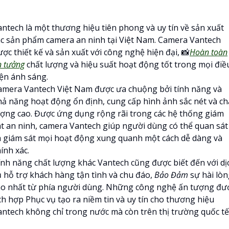
antech là một thương hiệu tiên phong và uy tín về sản xuất
ác sản phẩm camera an ninh tại Việt Nam. Camera Vantech
ợc thiết kế và sản xuất với công nghệ hiện đại, 📸
Hoàn toàn
n tưởng
chất lượng và hiệu suất hoạt động tốt trong mọi điề
iện ánh sáng.
amera Vantech Việt Nam được ưa chuộng bởi tính năng và
hả năng hoạt động ổn định, cung cấp hình ảnh sắc nét và ch
ượng cao. Được ứng dụng rộng rãi trong các hệ thống giám
át an ninh, camera Vantech giúp người dùng có thể quan sát
à giám sát mọi hoạt động xung quanh một cách dễ dàng và
ính xác.
ính năng chất lượng khác Vantech cũng được biết đến với dị
ụ hỗ trợ khách hàng tận tình và chu đáo,
Bảo Đảm
sự hài lòn
ao nhất từ phía người dùng. Những công nghệ ấn tượng đư
ch hợp Phục vụ tạo ra niềm tin và uy tín cho thương hiệu
antech không chỉ trong nước mà còn trên thị trường quốc tế