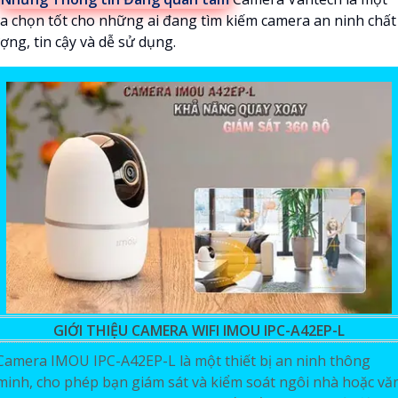
ựa chọn tốt cho những ai đang tìm kiếm camera an ninh chất
ợng, tin cậy và dễ sử dụng.
GIỚI THIỆU CAMERA WIFI IMOU IPC-A42EP-L
Camera IMOU IPC-A42EP-L là một thiết bị an ninh thông
minh, cho phép bạn giám sát và kiểm soát ngôi nhà hoặc vă