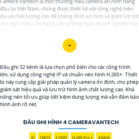
Camera Vantech là một thương hiệu camera an ninh hàng
đầu tại Việt Nam, chúng được thiết kế với công nghệ hiện
đại và chất lượng cao để khẳng định an ninh và giám sát tốt
cho ngôi nhà, cửa hàng, văn phòng hoặc doanh nghiệp của
bạn.
Vantech Việt Nam cung cấp các dòng sản phẩm camera
giám sát chất lượng cao như camera IP, camera HD-TVI,
camera AHD, camera wifi, camera thông minh, và nhiều hơn
nữa. Các sản phẩm của Vantech được sản xuất theo tiêu
Đầu ghi 32 kênh là lựa chọn phổ biến cho các công trình
chuẩn chất lượng cao, đáng tin cậy và dễ sử dụng.
lớn, sử dụng công nghệ IP và chuẩn nén hình H.265+. Thiết
Điểm mạnh của Camera Vantech là chất lượng dịch vụ tốt và
bị này cung cấp giải pháp quản lý camera ổn định, cho phép
hỗ trợ khách hàng chu đáo. Đội ngũ nhân viên kỹ thuật
giám sát hiệu quả và lưu trữ hình ảnh chất lượng cao. Khả
chuyên nghiệp của Vantech sẽ giúp bạn lựa chọn giải pháp
năng nén tối ưu giúp tiết kiệm dung lượng mà vẫn đảm bảo
camera phù hợp với nhu cầu và ngân sách của bạn.
hình ảnh rõ nét.
Nếu bạn đang tìm kiếm một giải pháp giám sát an ninh tốt
cho ngôi nhà hoặc doanh nghiệp của mình, Camera
Vantech Việt Nam là một lựa chọn hàng đầu mà bạn có thể
ĐẦU GHI HÌNH 4 CAMERAVANTECH
tin tưởng.
AI
CMOS
2 HDD
H.265 Pro +
4 Kênh