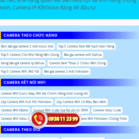
sắc nét, khả năng quan sát ban đêm tốt và tính năng thông
minh, Camera IP KBVision đáng để đầu tư
CAMERA THEO CHỨC NĂNG
Bản báo giá camera 2 mắt ezviz mới
Top 5 Camera Xem Mã Vạch Đơn Hàng
Top 5 Camera Cho Kho Hàng Nên Dùng
Báo gia camera wifi Dahua
bảng báo giá camera ip dahua
Camera Đàm Thoại 2 Chiều Nên Dùng
Top 5 Camera Wifi 360 Tốt
Báo giá camera 2 mắt hikvision
CAMERA KẾT NỐI WIFI
Camera Wifi Ezviz Xoay 360 Độ Chính Hãng chất lượng tốt
Lắp Camera Wifi Full HD Hikvision
Lắp Camera Wifi Có Màu Ban Đêm
Camera Wifi Kbone
Camera Wifi Cube Giá Rẻ chỉ từ 399K
Camera Imou Cube
Camera Wifi Imou Chính Hãng Chất Lượng Cao
Camera Wifi Hikvision Chống Trộm
CAMERA THEO GÓI