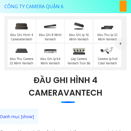
CÔNG TY CAMERA QUẬN 6
Đầu Ghi Hình 4
Đầu Ghi 8 Kênh
Đầu Ghi Ip 16
Đầu Thu Ip 32
CameraVantech
Vantech
Kênh Vantech
Kênh Vantech
Lắp Camera
Đầu Thu Camera
Đầu Ghi Ip 64
Camera Ip Full
Vantech Trọn Bộ
32 Kênh Vantech
Kênh Vantech
Color Vantech
ĐẦU GHI HÌNH 4
CAMERAVANTECH