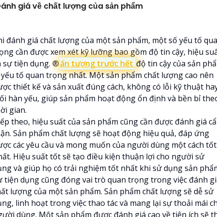
ánh giá về chất lượng của sản phẩm
hi đánh giá chất lượng của một sản phẩm, một số yếu tố qu
rọng cần được xem xét kỹ lưỡng bao gồm độ tin cậy, hiệu su
 sự tiện dụng. ®️
ấn tượng trước hết
độ tin cậy của sản ph
à yếu tố quan trọng nhất. Một sản phẩm chất lượng cao nên
ược thiết kế và sản xuất đúng cách, không có lỗi kỹ thuật ha
ối hàn yếu, giúp sản phẩm hoạt động ổn định và bền bỉ the
ời gian.
iếp theo, hiệu suất của sản phẩm cũng cần được đánh giá c
hận. Sản phẩm chất lượng sẽ hoạt động hiệu quả, đáp ứng
ược các yêu cầu và mong muốn của người dùng một cách tốt
ất. Hiệu suất tốt sẽ tạo điều kiện thuận lợi cho người sử
ụng và giúp họ có trải nghiệm tốt nhất khi sử dụng sản phẩ
ự tiện dụng cũng đóng vai trò quan trọng trong việc đánh g
hất lượng của một sản phẩm. Sản phẩm chất lượng sẽ dễ sử
ng, linh hoạt trong việc thao tác và mang lại sự thoải mái c
gười dùng. Một sản phẩm được đánh giá cao về tiện ích sẽ t