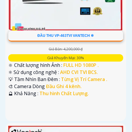
ĐẦU THU VP-463TVI VANTECH ✲
Giá Bán: 4,200,000 ₫
Giá Khuyến Mại: 30%
🔆 Chất lượng hình Ảnh :
FULL HD 1080P .
⚛️ Sử dụng công nghệ :
AHD CVI TVI BCS.
💡 Tầm Nhìn Ban Đêm :
Từng Vị Trí Camera .
🎨 Camera Dòng
Đầu Ghi 4 kênh.
️🔮 Khả Năng :
Thu hình Chất Lượng.