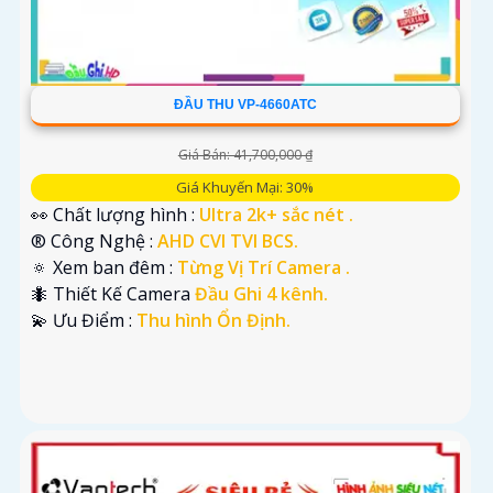
ĐẦU THU VP-4660ATC
Giá Bán: 41,700,000 ₫
Giá Khuyến Mại: 30%
👀 Chất lượng hình :
Ultra 2k+ sắc nét .
®️ Công Nghệ :
AHD CVI TVI BCS.
🔅 Xem ban đêm :
Từng Vị Trí Camera .
🐜 Thiết Kế Camera
Đầu Ghi 4 kênh.
️💫 Ưu Điểm :
Thu hình Ổn Định.