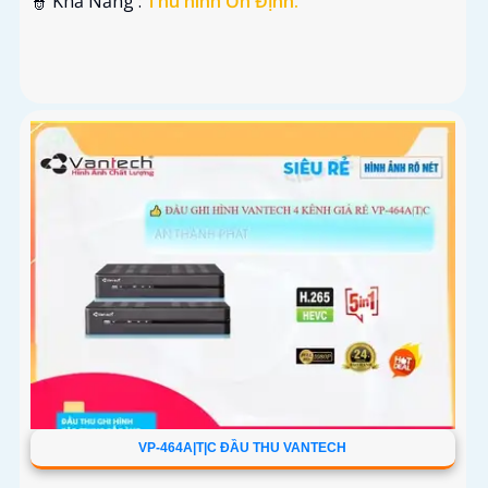
️👮 Khả Năng :
Thu hình Ổn Định.
VP-464A|T|C ĐẦU THU VANTECH