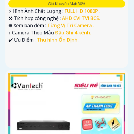
Giá Khuyến Mại: 30%
️⚡ Hình Ành Chất Lượng :
FULL HD 1080P .
⚒ Tích hợp công nghệ :
AHD CVI TVI BCS.
❈ Xem ban đêm :
Từng Vị Trí Camera .
↕️ Camera Theo Mẫu
Đầu Ghi 4 kênh.
️✔️ Ưu Điểm :
Thu hình Ổn Định.