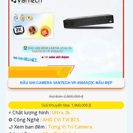
ĐẦU GHI CAMERA VANTECH VP-4560A|T|C MẪU ĐẸP
Giá Bán: 2,800,000 ₫
Giá Khuyến Mại: 1,960,000 ₫
️⚡ Chất lượng hình :
Ultra 2k .
⚙ Công Nghệ :
AHD CVI TVI BCS.
🌙 Xem ban đêm :
Từng Vị Trí Camera .