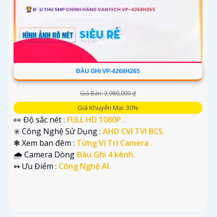
ĐẦU GHI VP-4268H265
Giá Bán: 3,980,000 ₫
Giá Khuyến Mại: 30%
👀 Độ sắc nét :
FULL HD 1080P .
✳️ Công Nghệ Sử Dụng :
AHD CVI TVI BCS.
❃ Xem ban đêm :
Từng Vị Trí Camera .
🌧️ Camera Dòng
Đầu Ghi 4 kênh.
️↭ Ưu Điểm :
Công Nghệ AI.