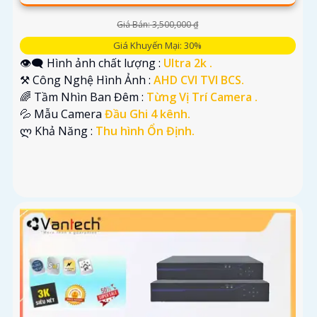
Giá Bán: 3,500,000 ₫
Giá Khuyến Mại: 30%
👁️‍🗨 Hình ảnh chất lượng :
Ultra 2k .
⚒ Công Nghệ Hình Ảnh :
AHD CVI TVI BCS.
🌈 Tầm Nhìn Ban Đêm :
Từng Vị Trí Camera .
💦 Mẫu Camera
Đầu Ghi 4 kênh.
️ლ Khả Năng :
Thu hình Ổn Định.