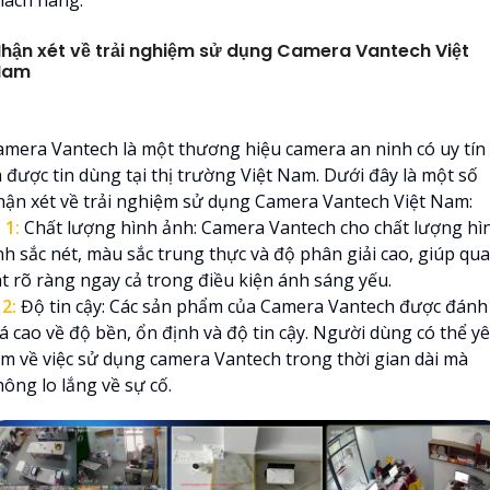
hách hàng.
hận xét về trải nghiệm sử dụng Camera Vantech Việt
Nam
amera Vantech là một thương hiệu camera an ninh có uy tín
à được tin dùng tại thị trường Việt Nam. Dưới đây là một số
hận xét về trải nghiệm sử dụng Camera Vantech Việt Nam:

1:
Chất lượng hình ảnh: Camera Vantech cho chất lượng hì
nh sắc nét, màu sắc trung thực và độ phân giải cao, giúp qu
át rõ ràng ngay cả trong điều kiện ánh sáng yếu.
⤂
2:
Độ tin cậy: Các sản phẩm của Camera Vantech được đánh
iá cao về độ bền, ổn định và độ tin cậy. Người dùng có thể y
âm về việc sử dụng camera Vantech trong thời gian dài mà
ông lo lắng về sự cố.