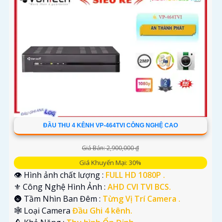
ĐẦU THU 4 KÊNH VP-464TVI CÔNG NGHỆ CAO
Giá Bán: 2,900,000 ₫
Giá Khuyến Mại: 30%
👁 Hình ảnh chất lượng :
FULL HD 1080P .
⚜️ Công Nghệ Hình Ảnh :
AHD CVI TVI BCS.
🌚 Tầm Nhìn Ban Đêm :
Từng Vị Trí Camera .
🕸️ Loại Camera
Đầu Ghi 4 kênh.