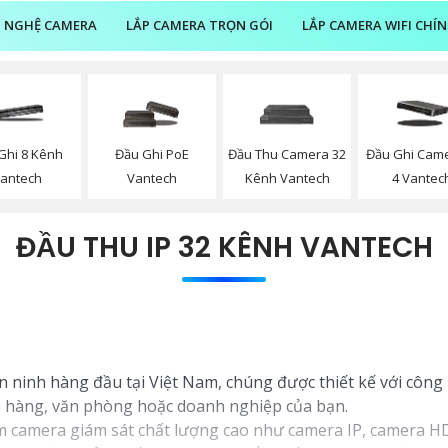
 NGHỆ CAMERA
LẮP CAMERA TRỌN GÓI
LẮP CAMERA WIFI CHÍ
Ghi 8 Kênh
Đầu Ghi PoE
Đầu Thu Camera 32
Đầu Ghi Came
antech
Vantech
Kênh Vantech
4 Vantec
ĐẦU THU IP 32 KÊNH VANTECH
ninh hàng đầu tại Việt Nam, chúng được thiết kế với công 
ửa hàng, văn phòng hoặc doanh nghiệp của bạn.
 camera giám sát chất lượng cao như camera IP, camera HD