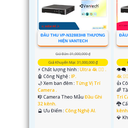
'
ĐẦU THU VP-N32883H8 THƯƠNG
ĐẦU
HIỆN VANTECH
Giá Bán: 31,000,000 ₫
Giá Khuyến Mại: 31,000,000 ₫
️⚡ Chất lượng hình :
Ultra 4k 👍🏾 .
👁️‍
🤖️ Công Nghệ :
IP.
4k 👍🏾
🌙 Xem ban đêm :
Từng Vị Trí
👍 C
Camera .
🌈 T
🎼️ Camera Theo Mẫu
Đầu Ghi
Trí C
32 kênh.
🐉️ 
️🔮 Ưu Điểm :
Công Nghệ AI.
kênh
️💎 K