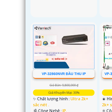
VP-32860NVR ĐẦU THU IP
VP-
Giá Bán: 9,800,000 ₫
Giá Khuyến Mại: 30%
✨ Chất lượng hình :
Ultra 2k+
☀️ Hì
sắc nét .
2k+ s
🕉️ Công Nghệ :
IP.
⚛️ C