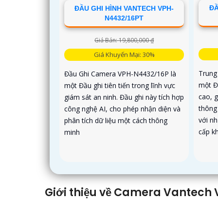
ĐẦ
ĐẦU GHI HÌNH VANTECH VPH-
N4432/16PT
Giá Bán: 19,800,000 ₫
Giá Khuyến Mại: 30%
Trung
Đầu Ghi Camera VPH-N4432/16P là
một Đầ
một Đầu ghi tiên tiến trong lĩnh vực
cao, g
giám sát an ninh. Đầu ghi này tích hợp
thông
công nghệ AI, cho phép nhận diện và
với n
phân tích dữ liệu một cách thông
cấp kh
minh
Giới thiệu về Camera Vantech 