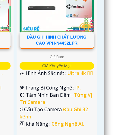
ĐẦU GHI HÌNH CHẤT LƯỢNG
CAO VPH-N4432LPR
Giá Bán:
Giá Khuyến Mại:
 .
🔆 Hình Ảnh Sắc nét :
Ultra 4k 👍🏾
.
í
⚒ Trang Bị Công Nghệ :
IP.
🌔 Tầm Nhìn Ban Đêm :
Từng Vị
Trí Camera .
⛓ Cấu Tạo Camera
Đầu Ghi 32
kênh.
️🆑 Khả Năng :
Công Nghệ AI.