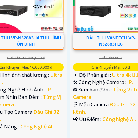
 THU VP-N32883H4 THU HÌNH
ĐẦU THU VANTECH VP-
ỔN ĐỊNH
N32883H16
Giá Bán: 16,000,000 ₫
Giá Bán: 00 ₫
Giá Khuyến Mại: 16,000,000 ₫
Giá Khuyến Mại: 00 ₫
 Hình ảnh chất lượng :
Ultra
🔅 Độ Phân giải :
Ultra 4k 👍🏾
 .
⚒ Công Nghệ Camera :
IP.
ông Nghệ Hình Ảnh :
IP.
❂ Xem ban đêm :
Từng Vị Tr
ầm Nhìn Ban Đêm :
Từng Vị
Camera .
amera .
🗜️ Mẫu Camera
Đầu Ghi 32
Cấu Tạo Camera
Đầu Ghi 32
kênh.
.
️📢 Ưu Điểm :
Công Nghệ AI.
hả Năng :
Công Nghệ AI.