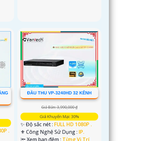
NĂNG
ĐẦU THU VP-3240HD 32 KÊNH
Giá Bán: 3,990,000 ₫
Giá Khuyến Mại: 30%
✨ Độ sắc nét :
FULL HD 1080P .
0P .
⚜️ Công Nghệ Sử Dụng :
IP.
🔦 Xem ban đêm :
Từng Vị Trí