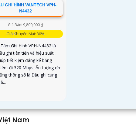
U GHI HÌNH VANTECH VPH-
N4432
Giá Bán: 9,800,000 ₫
Giá Khuyến Mại: 30%
 Tâm Ghi Hình VPH-N4432 là
u ghi tiên tiến và hiệu suất
iúp tiết kiệm đáng kể băng
 lên tới 320 Mbps. Ấn tượng ơn
hững thông số là Đầu ghi cung
ả...
Việt Nam