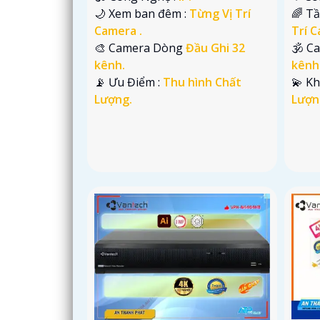
🌙 Xem ban đêm :
Từng Vị Trí
🌈 T
Camera .
Trí C
🎨 Camera Dòng
Đầu Ghi 32
🕉️ C
kênh.
kênh
️📡 Ưu Điểm :
Thu hình Chất
️💫 K
Lượng.
Lượn