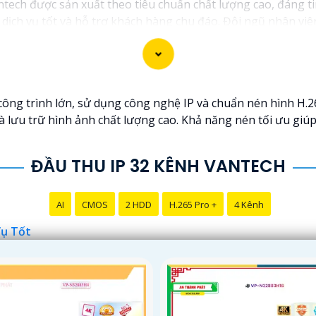
tech được sản xuất theo tiêu chuẩn chất lượng cao, đáng ti
ịch vụ tốt và hỗ trợ khách hàng chu đáo. Đội ngũ nhân viê
u cầu và ngân sách của bạn.
t an ninh tốt cho ngôi nhà hoặc doanh nghiệp của mình, C
công trình lớn, sử dụng công nghệ IP và chuẩn nén hình H.26
à lưu trữ hình ảnh chất lượng cao. Khả năng nén tối ưu gi
ĐẦU THU IP 32 KÊNH VANTECH
AI
CMOS
2 HDD
H.265 Pro +
4 Kênh
Vụ Tốt