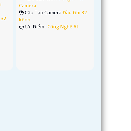
í
Camera .
🐉️ Cấu Tạo Camera
Đầu Ghi 32
 32
kênh.
️ლ Ưu Điểm :
Công Nghệ AI.