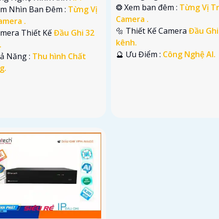
❂ Xem ban đêm :
Từng Vị Tr
ầm Nhìn Ban Đêm :
Từng Vị
Camera .
amera .
🔩 Thiết Kế Camera
Đầu Ghi
amera Thiết Kế
Đầu Ghi 32
kênh.
.
️🔮 Ưu Điểm :
Công Nghệ AI.
hả Năng :
Thu hình Chất
g.