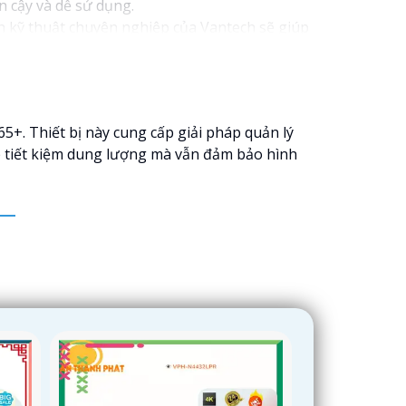
n cậy và dễ sử dụng.
n kỹ thuật chuyên nghiệp của Vantech sẽ giúp
amera Vantech Việt Nam là một lựa chọn hàng
5+. Thiết bị này cung cấp giải pháp quản lý
úp tiết kiệm dung lượng mà vẫn đảm bảo hình