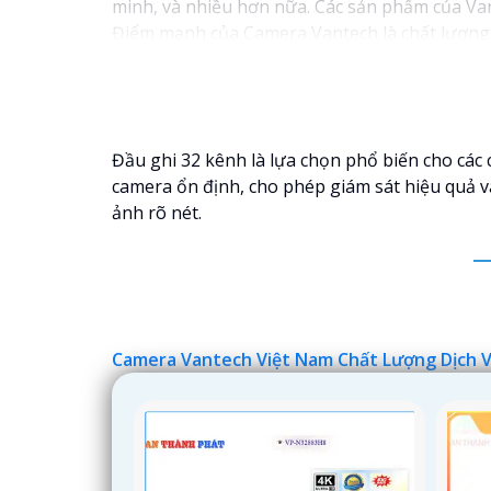
minh, và nhiều hơn nữa. Các sản phẩm của Van
Điểm mạnh của Camera Vantech là chất lượng d
bạn lựa chọn giải pháp camera phù hợp với nh
Nếu bạn đang tìm kiếm một giải pháp giám sá
đầu mà bạn có thể tin tưởng.
Đầu ghi 32 kênh là lựa chọn phổ biến cho các 
camera ổn định, cho phép giám sát hiệu quả v
ảnh rõ nét.
Camera Vantech Việt Nam Chất Lượng Dịch 