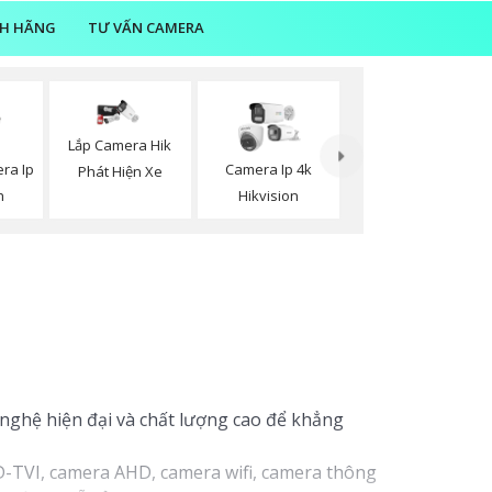
NH HÃNG
TƯ VẤN CAMERA
Lắp Camera Hik
ra Ip
Camera Ip 4k
Phát Hiện Xe
h
Hikvision
nghệ hiện đại và chất lượng cao để khẳng
-TVI, camera AHD, camera wifi, camera thông