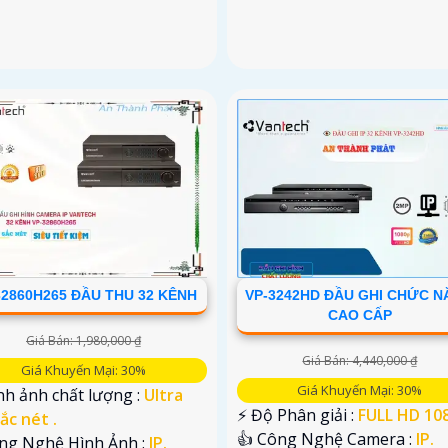
32860H265 ĐẦU THU 32 KÊNH
VP-3242HD ĐẦU GHI CHỨC 
CAO CẤP
Giá Bán: 1,980,000 ₫
Giá Bán: 4,440,000 ₫
Giá Khuyến Mại: 30%
Giá Khuyến Mại: 30%
nh ảnh chất lượng :
Ultra
️⚡ Độ Phân giải :
FULL HD 108
ắc nét .
👍 Công Nghệ Camera :
IP.
ông Nghệ Hình Ảnh :
IP.