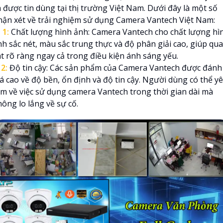
à được tin dùng tại thị trường Việt Nam. Dưới đây là một số
hận xét về trải nghiệm sử dụng Camera Vantech Việt Nam:

1:
Chất lượng hình ảnh: Camera Vantech cho chất lượng hì
nh sắc nét, màu sắc trung thực và độ phân giải cao, giúp qu
át rõ ràng ngay cả trong điều kiện ánh sáng yếu.
⤂
2:
Độ tin cậy: Các sản phẩm của Camera Vantech được đánh
iá cao về độ bền, ổn định và độ tin cậy. Người dùng có thể y
âm về việc sử dụng camera Vantech trong thời gian dài mà
ông lo lắng về sự cố.