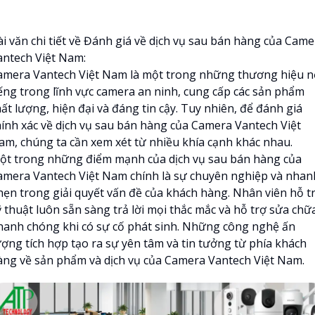
ài văn chi tiết về Đánh giá về dịch vụ sau bán hàng của Came
antech Việt Nam:
amera Vantech Việt Nam là một trong những thương hiệu n
iếng trong lĩnh vực camera an ninh, cung cấp các sản phẩm
ất lượng, hiện đại và đáng tin cậy. Tuy nhiên, để đánh giá
hính xác về dịch vụ sau bán hàng của Camera Vantech Việt
am, chúng ta cần xem xét từ nhiều khía cạnh khác nhau.
ột trong những điểm mạnh của dịch vụ sau bán hàng của
amera Vantech Việt Nam chính là sự chuyên nghiệp và nhan
hẹn trong giải quyết vấn đề của khách hàng. Nhân viên hỗ t
ỹ thuật luôn sẵn sàng trả lời mọi thắc mắc và hỗ trợ sửa chữ
hanh chóng khi có sự cố phát sinh. Những công nghệ ấn
ượng tích hợp tạo ra sự yên tâm và tin tưởng từ phía khách
àng về sản phẩm và dịch vụ của Camera Vantech Việt Nam.