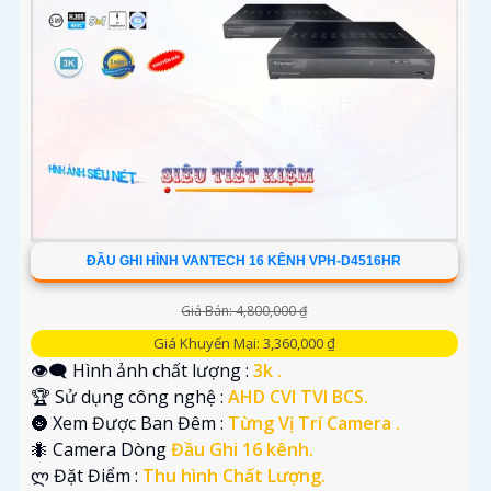
'
ĐẦU GHI HÌNH VANTECH 16 KÊNH VPH-D4516HR
Giá Bán: 4,800,000 ₫
Giá Khuyến Mại: 3,360,000 ₫
👁️‍🗨 Hình ảnh chất lượng :
3k .
🏆 Sử dụng công nghệ :
AHD CVI TVI BCS.
🌚 Xem Được Ban Đêm :
Từng Vị Trí Camera .
🐜 Camera Dòng
Đầu Ghi 16 kênh.
️ლ Đặt Điểm :
Thu hình Chất Lượng.