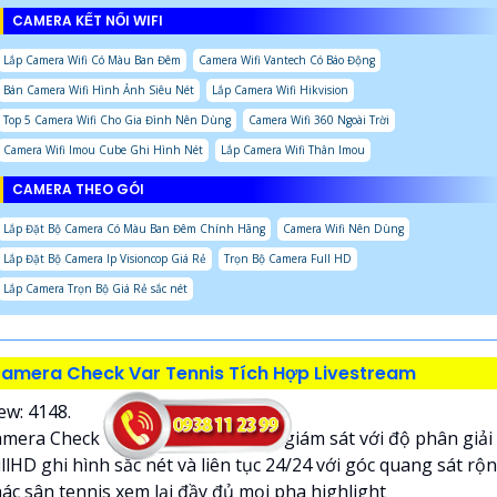
CAMERA KẾT NỐI WIFI
Lắp Camera Wifi Có Màu Ban Đêm
Camera Wifi Vantech Có Báo Động
Bán Camera Wifi Hình Ảnh Siêu Nét
Lắp Camera Wifi Hikvision
Top 5 Camera Wifi Cho Gia Đình Nên Dùng
Camera Wifi 360 Ngoài Trời
Camera Wifi Imou Cube Ghi Hình Nét
Lắp Camera Wifi Thân Imou
CAMERA THEO GÓI
Lắp Đặt Bộ Camera Có Màu Ban Đêm Chính Hãng
Camera Wifi Nên Dùng
Lắp Đặt Bộ Camera Ip Visioncop Giá Rẻ
Trọn Bộ Camera Full HD
Lắp Camera Trọn Bộ Giá Rẻ sắc nét
amera Check Var Tennis Tích Hợp Livestream
ew: 4148.
mera Check Var Tennis là camera giám sát với độ phân giải
llHD ghi hình sắc nét và liên tục 24/24 với góc quang sát rộ
ác sân tennis xem lại đầy đủ mọi pha highlight