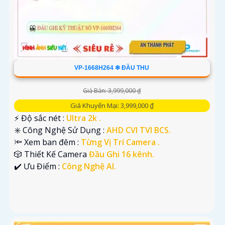
VP-1668H264 ❇ ĐẦU THU
Giá Bán: 3,999,000 ₫
Giá Khuyến Mại: 3,999,000 ₫
️⚡ Độ sắc nét :
Ultra 2k .
✳️ Công Nghệ Sử Dụng :
AHD CVI TVI BCS.
🔦 Xem ban đêm :
Từng Vị Trí Camera .
🎲 Thiết Kế Camera
Đầu Ghi 16 kênh.
️✔️ Ưu Điểm :
Công Nghệ AI.