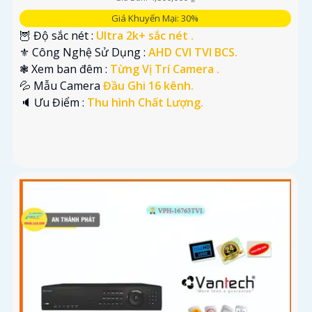
Giá Khuyến Mại: 30%
🦉 Độ sắc nét :
Ultra 2k+ sắc nét .
⚜️ Công Nghệ Sử Dụng :
AHD CVI TVI BCS.
❃ Xem ban đêm :
Từng Vị Trí Camera .
💦 Mẫu Camera
Đầu Ghi 16 kênh.
️🔈 Ưu Điểm :
Thu hình Chất Lượng.