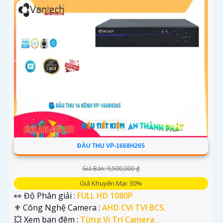
ĐẦU THU VP-1668H265
Giá Bán: 9,500,000 ₫
Giá Khuyến Mại: 30%
👀 Độ Phân giải :
FULL HD 1080P .
⚜️ Công Nghệ Camera :
AHD CVI TVI BCS.
💥 Xem ban đêm :
Từng Vị Trí Camera .