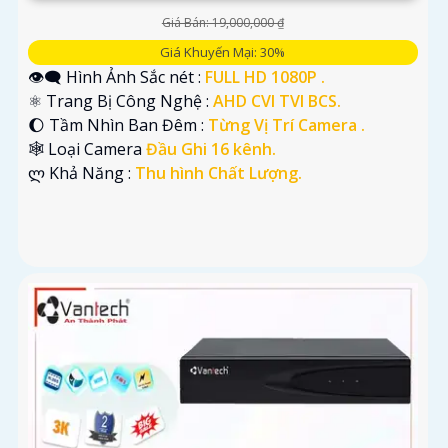
Giá Bán: 19,000,000 ₫
Giá Khuyến Mại: 30%
👁️‍🗨 Hình Ảnh Sắc nét :
FULL HD 1080P .
⚛️ Trang Bị Công Nghệ :
AHD CVI TVI BCS.
🌔 Tầm Nhìn Ban Đêm :
Từng Vị Trí Camera .
🕸️ Loại Camera
Đầu Ghi 16 kênh.
️ლ Khả Năng :
Thu hình Chất Lượng.