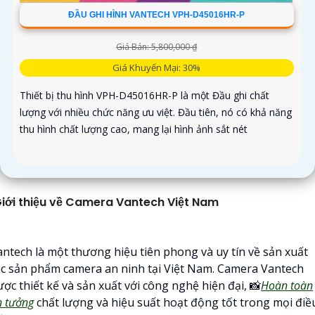
ĐẦU GHI HÌNH VANTECH VPH-D45016HR-P
Giá Bán: 5,800,000 ₫
Giá Khuyến Mại: 30%
Thiết bị thu hình VPH-D45016HR-P là một Đầu ghi chất
lượng với nhiều chức năng ưu việt. Đầu tiên, nó có khả năng
thu hình chất lượng cao, mang lại hình ảnh sắt nét
iới thiệu về Camera Vantech Việt Nam
antech là một thương hiệu tiên phong và uy tín về sản xuất
ác sản phẩm camera an ninh tại Việt Nam. Camera Vantech
ợc thiết kế và sản xuất với công nghệ hiện đại, 📸
Hoàn toàn
n tưởng
chất lượng và hiệu suất hoạt động tốt trong mọi điề