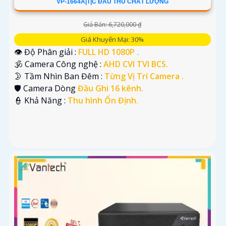
VP-1664A|T|C ĐẦU THU CHẤT LƯỢNG
Giá Bán: 6,720,000 ₫
Giá Khuyến Mại: 30%
👁 Độ Phân giải :
FULL HD 1080P .
🕉️ Camera Công nghệ :
AHD CVI TVI BCS.
🌛 Tầm Nhìn Ban Đêm :
Từng Vị Trí Camera .
🛡 Camera Dòng
Đầu Ghi 16 kênh.
️👮 Khả Năng :
Thu hình Ổn Định.