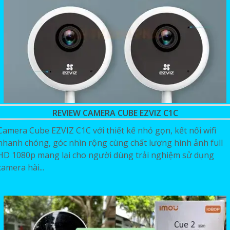
REVIEW CAMERA CUBE EZVIZ C1C
Camera Cube EZVIZ C1C với thiết kế nhỏ gọn, kết nối wifi
nhanh chóng, góc nhìn rộng cùng chất lượng hình ảnh full
HD 1080p mang lại cho người dùng trải nghiệm sử dụng
camera hài...