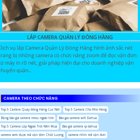
LẮP CAMERA QUẢN LÝ ĐÓNG HÀNG
Dịch vụ lắp Camera Quản Lý Đóng Hàng hình ảnh sắc nét
trang bị những camera có chức năng zoom để đọc vận đơn
từ máy in rõ nét, giải pháp hiện đại cho doanh nghiệp vận
chuyển quản...
CAMERA THEO CHỨC NĂNG
Top 5 Camera Quay Đóng Hàng Cực Nét
Top 5 Camera Cho Kho Hàng
Bảng báo giá camera imou ngoài trời
Báo gia camera wifi Dahua
Top 5 Camera Lắp Ngoài Trời Nên Mua
Báo giá camera ip dahua
camera xem được mã vận đơn Chất Lượng
camera nhìn mã vận đơn