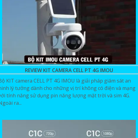
REVIEW KIT CAMERA CELL PT 4G IMOU
Bộ KIT camera CELL PT 4G IMOU là giải pháp giám sát an
ninh lý tưởng dành cho những vị trí không có điện và mạng
với tính năng sử dụng pin năng lượng mặt trời và sim 4G.
Ngoài ra...