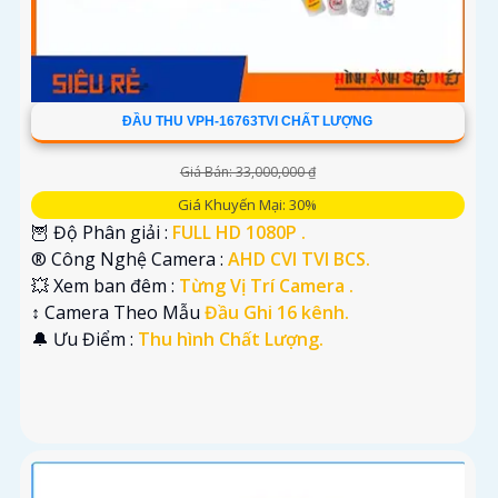
ĐẦU THU VPH-16763TVI CHẤT LƯỢNG
Giá Bán: 33,000,000 ₫
Giá Khuyến Mại: 30%
🦉 Độ Phân giải :
FULL HD 1080P .
®️ Công Nghệ Camera :
AHD CVI TVI BCS.
💥 Xem ban đêm :
Từng Vị Trí Camera .
↕️ Camera Theo Mẫu
Đầu Ghi 16 kênh.
️🔔 Ưu Điểm :
Thu hình Chất Lượng.