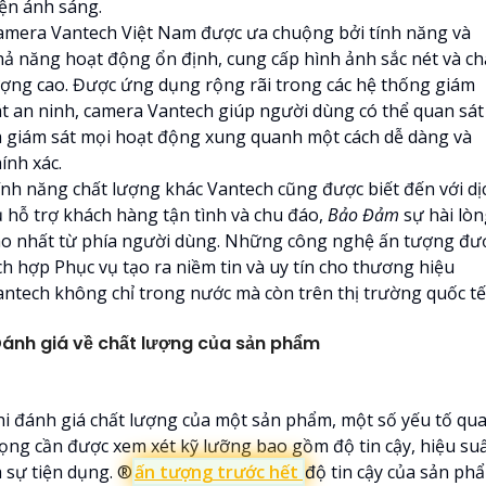
iện ánh sáng.
amera Vantech Việt Nam được ưa chuộng bởi tính năng và
hả năng hoạt động ổn định, cung cấp hình ảnh sắc nét và ch
ượng cao. Được ứng dụng rộng rãi trong các hệ thống giám
át an ninh, camera Vantech giúp người dùng có thể quan sát
à giám sát mọi hoạt động xung quanh một cách dễ dàng và
ính xác.
ính năng chất lượng khác Vantech cũng được biết đến với dị
ụ hỗ trợ khách hàng tận tình và chu đáo,
Bảo Đảm
sự hài lòn
ao nhất từ phía người dùng. Những công nghệ ấn tượng đư
ch hợp Phục vụ tạo ra niềm tin và uy tín cho thương hiệu
antech không chỉ trong nước mà còn trên thị trường quốc tế
ánh giá về chất lượng của sản phẩm
hi đánh giá chất lượng của một sản phẩm, một số yếu tố qu
rọng cần được xem xét kỹ lưỡng bao gồm độ tin cậy, hiệu su
 sự tiện dụng. ®️
ấn tượng trước hết
độ tin cậy của sản ph