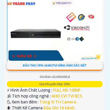
ĐẦU THU VPH-16463TVI HÌNH ẢNH SẮC NÉT
Giá Bán: 22,000,000 ₫
Giá Khuyến Mại: 30%
️⚡ Hình Ành Chất Lượng :
FULL HD 1080P .
🕉️ Tích hợp công nghệ :
AHD CVI TVI BCS.
🌜 Xem ban đêm :
Từng Vị Trí Camera .
🐜 Thiết Kế Camera
Đầu Ghi 16 kênh.