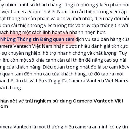
uy nhiên, một số khách hàng cũng có những ý kiến phản hồ
ề việc Camera Vantech Việt Nam cần cải thiện trong việc cập
hật thông tin sản phẩm và dịch vụ mới nhất, điều này đòi hỏi
 cần cải thiện trong việc tương tác và truy cập thông tin với
hách hàng một cách linh hoạt và nhanh nhẹn hơn.

Những Thông tin Đáng quan tâm
dịch vụ sau bán hàng củ
amera Vantech Việt Nam nhận được nhiều đánh giá tích cực
ề sự chuyên nghiệp, hỗ trợ nhanh chóng và chất lượng. Tuy
hiên, còn một số khía cạnh cần cải thiện để nâng cao sự hài
òng của khách hàng. Điều quan trọng nhất đó là sự cam kết 
ự quan tâm đến nhu cầu của khách hàng, từ đó tạo ra mối
uan hệ lâu dài và bền vững giữa Camera Vantech Việt Nam v
hách hàng.
hận xét về trải nghiệm sử dụng Camera Vantech Việt
Nam
amera Vantech là một thương hiệu camera an ninh có uy tín