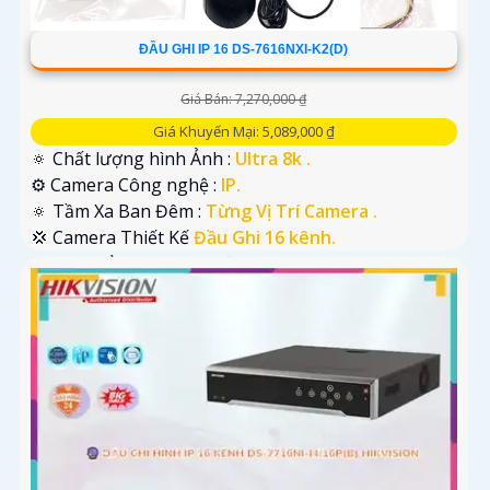
ĐẦU GHI IP 16 DS-7616NXI-K2(D)
Giá Bán: 7,270,000 ₫
Giá Khuyến Mại: 5,089,000 ₫
🔅 Chất lượng hình Ảnh :
Ultra 8k .
⚙ Camera Công nghệ :
IP.
🔅 Tầm Xa Ban Đêm :
Từng Vị Trí Camera .
💢 Camera Thiết Kế
Đầu Ghi 16 kênh.
️🛃 Đặt Điểm :
Công Nghệ AI.