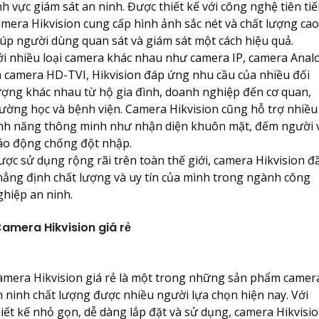
nh vực giám sát an ninh. Được thiết kế với công nghệ tiên tiế
amera Hikvision cung cấp hình ảnh sắc nét và chất lượng cao
iúp người dùng quan sát và giám sát một cách hiệu quả.
ới nhiều loại camera khác nhau như camera IP, camera Anal
à camera HD-TVI, Hikvision đáp ứng nhu cầu của nhiều đối
ượng khác nhau từ hộ gia đình, doanh nghiệp đến cơ quan,
rường học và bệnh viện. Camera Hikvision cũng hỗ trợ nhiều
ính năng thông minh như nhận diện khuôn mặt, đếm người 
áo động chống đột nhập.
ược sử dụng rộng rãi trên toàn thế giới, camera Hikvision đ
hẳng định chất lượng và uy tín của mình trong ngành công
ghiệp an ninh.
amera Hikvision giá rẻ
amera Hikvision giá rẻ là một trong những sản phẩm camer
n ninh chất lượng được nhiều người lựa chọn hiện nay. Với
hiết kế nhỏ gọn, dễ dàng lắp đặt và sử dụng, camera Hikvisi