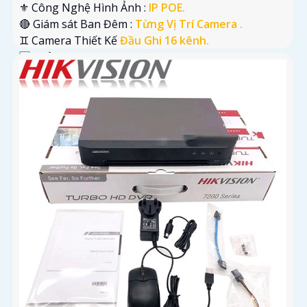
⚜️ Công Nghệ Hình Ảnh :
IP POE.
🔴 Giám sát Ban Đêm :
Từng Vị Trí Camera .
♊ Camera Thiết Kế
Đầu Ghi 16 kênh.
️🆑 Khả Năng :
Công Nghệ AI.