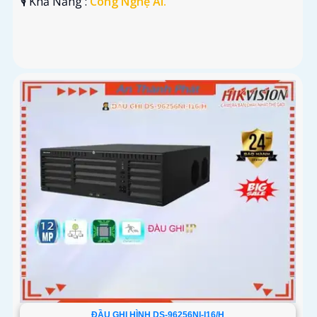
️🎙 Khả Năng :
Công Nghệ AI.
ĐẦU GHI HÌNH DS-96256NI-I16/H