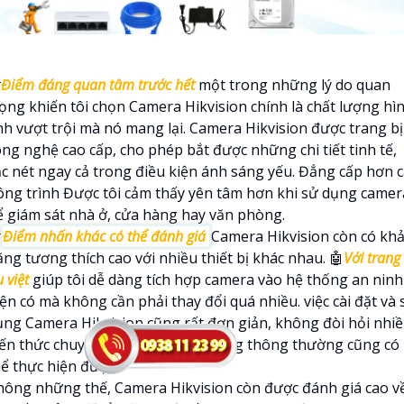

Điểm đáng quan tâm trước hết
một trong những lý do quan
rọng khiến tôi chọn Camera Hikvision chính là chất lượng hì
nh vượt trội mà nó mang lại. Camera Hikvision được trang bị
ông nghệ cao cấp, cho phép bắt được những chi tiết tinh tế,
ắc nét ngay cả trong điều kiện ánh sáng yếu. Đẳng cấp hơn 
ông trình Được tôi cảm thấy yên tâm hơn khi sử dụng camer
ể giám sát nhà ở, cửa hàng hay văn phòng.

Điểm nhấn khác có thể đánh giá
Camera Hikvision còn có kh
ng tương thích cao với nhiều thiết bị khác nhau. 🤖️
Với trang 
 việt
giúp tôi dễ dàng tích hợp camera vào hệ thống an ninh
ện có mà không cần phải thay đổi quá nhiều. việc cài đặt và 
ụng Camera Hikvision cũng rất đơn giản, không đòi hỏi nhi
iến thức chuyên môn mà người dùng thông thường cũng có
hể thực hiện được.
hông những thế, Camera Hikvision còn được đánh giá cao v