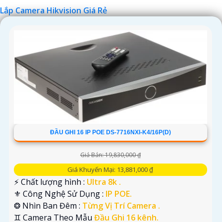
Lắp Camera Hikvision Giá Rẻ
'
ĐẦU GHI 16 IP POE DS-7716NXI-K4/16P(D)
Giá Bán: 19,830,000 ₫
Giá Khuyến Mại: 13,881,000 ₫
️⚡ Chất lượng hình :
Ultra 8k .
⚜️ Công Nghệ Sử Dụng :
IP POE.
❂ Nhìn Ban Đêm :
Từng Vị Trí Camera .
♊ Camera Theo Mẫu
Đầu Ghi 16 kênh.