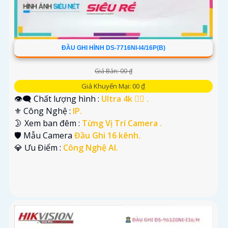
ĐẦU GHI HÌNH DS-7716NI-I4/16P(B)
Giá Bán: 00 ₫
Giá Khuyến Mại: 00 ₫
👁️‍🗨 Chất lượng hình :
Ultra 4k 👍🏾 .
⚜️ Công Nghệ :
IP.
🌛 Xem ban đêm :
Từng Vị Trí Camera .
🛡 Mẫu Camera
Đầu Ghi 16 kênh.
️💎 Ưu Điểm :
Công Nghệ AI.