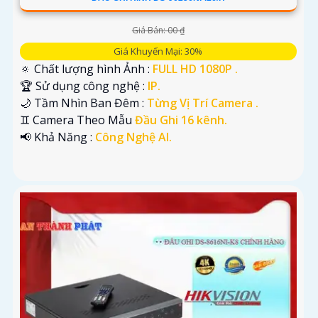
Giá Bán: 00 ₫
Giá Khuyến Mại: 30%
🔅 Chất lượng hình Ảnh :
FULL HD 1080P .
🏆 Sử dụng công nghệ :
IP.
🌙 Tầm Nhìn Ban Đêm :
Từng Vị Trí Camera .
♊ Camera Theo Mẫu
Đầu Ghi 16 kênh.
️📢 Khả Năng :
Công Nghệ AI.