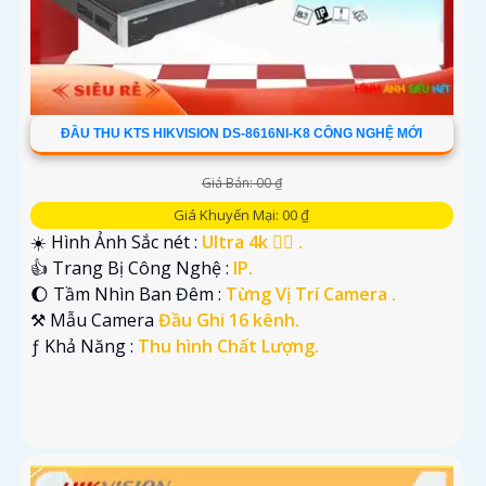
ĐẦU THU KTS HIKVISION DS-8616NI-K8 CÔNG NGHỆ MỚI
Giá Bán: 00 ₫
Giá Khuyến Mại: 00 ₫
☀️ Hình Ảnh Sắc nét :
Ultra 4k 👍🏾 .
👍 Trang Bị Công Nghệ :
IP.
🌔 Tầm Nhìn Ban Đêm :
Từng Vị Trí Camera .
⚒ Mẫu Camera
Đầu Ghi 16 kênh.
️ƒ Khả Năng :
Thu hình Chất Lượng.