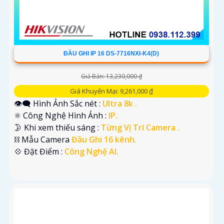
ĐẦU GHI IP 16 DS-7716NXI-K4(D)
Giá Bán: 13,230,000 ₫
Giá Khuyến Mại: 9,261,000 ₫
👁️‍🗨 Hình Ảnh Sắc nét :
Ultra 8k .
⚛️ Công Nghệ Hình Ảnh :
IP.
🌛 Khi xem thiếu sáng :
Từng Vị Trí Camera .
⛓ Mẫu Camera
Đầu Ghi 16 kênh.
️💠 Đặt Điểm :
Công Nghệ AI.