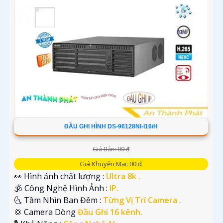
ĐẦU GHI HÌNH DS-96128NI-I16/H
Giá Bán: 00 ₫
Giá Khuyến Mại: 00 ₫
👀 Hình ảnh chất lượng :
Ultra 8k .
🕉️ Công Nghệ Hình Ảnh :
IP.
🌜 Tầm Nhìn Ban Đêm :
Từng Vị Trí Camera .
💢 Camera Dòng
Đầu Ghi 16 kênh.