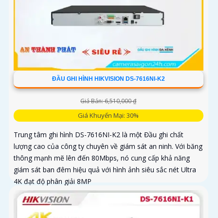
ĐẦU GHI HÌNH HIKVISION DS-7616NI-K2
Giá Bán: 6,510,000 ₫
Giá Khuyến Mại: 30%
Trung tâm ghi hình DS-7616NI-K2 là một Đầu ghi chất
lượng cao của công ty chuyên về giám sát an ninh. Với băng
thông mạnh mẽ lên đến 80Mbps, nó cung cấp khả năng
giám sát ban đêm hiệu quả với hình ảnh siêu sắc nét Ultra
4K đạt độ phân giải 8MP