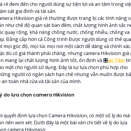
iá rẻ đem đến cho người dùng sự tiện lợi và an tâm trong việ
ám sát gia đình và tài sản.
amera Hikvision giá rẻ thường được trang bị các tính năng c
ản như chế độ quan sát ban đêm, chất lượng hình ảnh sắc né
óc quay rộng, khả năng chống nước, chống nhiễu, chống va
ập. Đẳng cấp hơn cả Công trình Được người dùng có thể qu
t mọi góc độ, mọi lúc mọi nơi một cách dễ dàng và chính xác.
ặc dù có giá thành phải chăng, nhưng camera Hikvision giá 
ẫn mang lại chất lượng hình ảnh tốt, ổn định và 🎛
an Tâm
tí
ảo mật cho người sử dụng. Đây là sự lựa chọn phù hợp cho
hững người có ngân sách hạn chế nhưng vẫn muốn được b
ệ an toàn nhà cửa và tài sản của mình.
ý do lựa chọn camera Hikvision
hi quyết định lựa chọn Camera Hikvision, có một số lý do mà
n nên xem xét. Dưới đây là một bài văn chi tiết về lý do lựa
họn camera Hikvision: