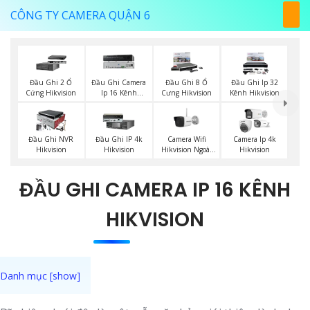
CÔNG TY CAMERA QUẬN 6
Đầu Ghi 2 Ổ
Đầu Ghi Camera
Đầu Ghi 8 Ổ
Đầu Ghi Ip 32
Cứng Hikvision
Ip 16 Kênh
Cưng Hikvision
Kênh Hikvision
Hikvision
Camera Wifi
Đầu Ghi NVR
Đầu Ghi IP 4k
Camera Ip 4k
Hikvision Ngoài
Hikvision
Hikvision
Hikvision
Trời
ĐẦU GHI CAMERA IP 16 KÊNH
HIKVISION