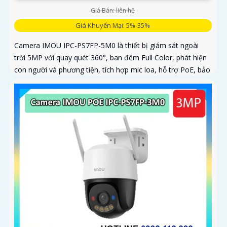
Giá Bán: liên hệ
Giá Khuyến Mại: 5%-35%
Camera IMOU IPC-PS7FP-5M0 là thiết bị giám sát ngoài
trời 5MP với quay quét 360°, ban đêm Full Color, phát hiện
con người và phương tiện, tích hợp mic loa, hỗ trợ PoE, bảo
vệ an ninh toàn diện