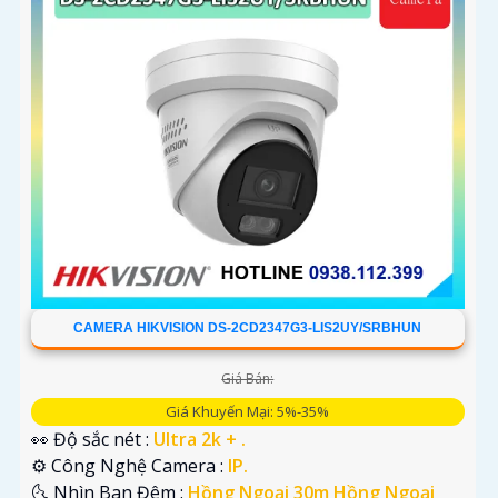
CAMERA HIKVISION DS-2CD2347G3-LIS2UY/SRBHUN
Giá Bán:
Giá Khuyến Mại: 5%-35%
👀 Độ sắc nét :
Ultra 2k + .
⚙ Công Nghệ Camera :
IP.
🌜 Nhìn Ban Đêm :
Hồng Ngoại 30m Hồng Ngoại