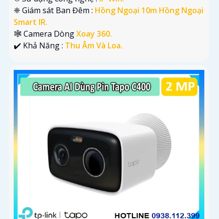
❈ Giám sát Ban Đêm :
Hồng Ngoại 10m Hồng Ngoại
Smart IR.
🕸️ Camera Dòng
Xoay 360.
️✔️ Khả Năng :
Thu Âm Và Loa.