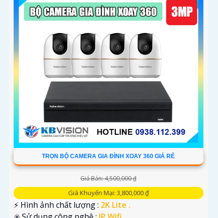
TRỌN BỘ CAMERA GIA ĐÌNH XOAY 360 GIÁ RẺ
Giá Bán: 4,500,000 ₫
Giá Khuyến Mại: 3,800,000 ₫
️⚡ Hình ảnh chất lượng :
2K Lite .
✳️ Sử dụng công nghệ :
IP Wifi.