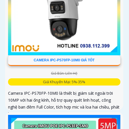
CAMERA IPC-PS70FP-10M0 GIÁ TỐT
Giá Bán: Liên Hệ
Giá Khuyến Mại: 5%-35%
Camera IPC-PS70FP-10M0 là thiết bị giám sát ngoài trời
10MP với hai ống kính, hỗ trợ quay quét linh hoạt, công
nghệ ban đêm Full Color, tích hợp mic và loa hai chiều, phát
hiện con người và phương tiện, phù hợp lắp đặt cho gia
đình, cửa hàng và văn phòng