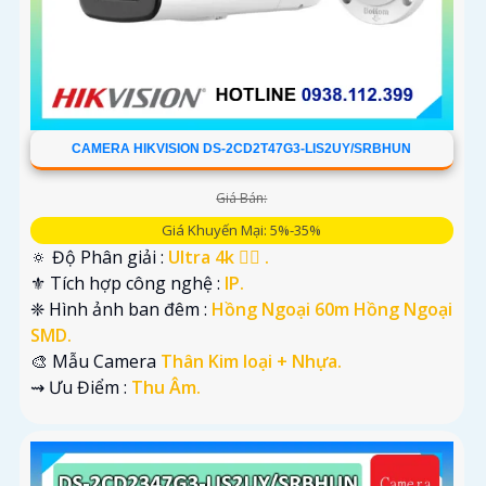
CAMERA HIKVISION DS-2CD2T47G3-LIS2UY/SRBHUN
Giá Bán:
Giá Khuyến Mại: 5%-35%
🔅 Độ Phân giải :
Ultra 4k 👍🏾 .
⚜️ Tích hợp công nghệ :
IP.
❈ Hình ảnh ban đêm :
Hồng Ngoại 60m Hồng Ngoại
SMD.
🎨 Mẫu Camera
Thân Kim loại + Nhựa.
️⇝ Ưu Điểm :
Thu Âm.