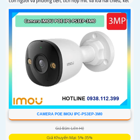
con người và phương tiện, tích hợp mic và loa hai chiều, kết
nối PoE tiện lợi, phù hợp cho gia đình, cửa hàng và văn
phòng
CAMERA POE IMOU IPC-PS3EP-3M0
Giá Bán: Liên Hệ
Giá Khuyến Mại: 5%-35%