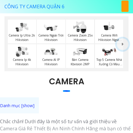
CÔNG TY CAMERA QUẬN 6
Camera Wifi
Camera Ip Ultra 2k
Camera Ngoài Trời
Camera Zoom 25x
Hikvision Ngoài
Hikvision
Hikvision
Hikvision
Trời
Top 5 Camera Nhà
Camera Ip 4k
Camera AI IP
Bán Camera
Xưởng Có Màu
Hikvision
Hikvision
Kbvision 2MP
Ban Đêm
CAMERA
Chắc chắn! Dưới đây là một số tư vấn và giới thiệu về
Camera Giá Rẻ Thiết Bị An Ninh Chính Hãng mà bạn có thể