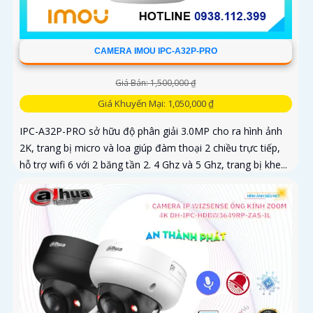
CAMERA IMOU IPC-A32P-PRO
Giá Bán: 1,500,000 ₫
Giá Khuyến Mại: 1,050,000 ₫
IPC-A32P-PRO sở hữu độ phân giải 3.0MP cho ra hình ảnh
2K, trang bị micro và loa giúp đàm thoại 2 chiều trực tiếp,
hỗ trợ wifi 6 với 2 băng tần 2. 4 Ghz và 5 Ghz, trang bị khe...