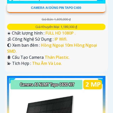
CAMERA AI DÙNG PIN TAPO C400
Giá Bán: 1,699,000 ₫
Giá Khuyến Mại: 1,189,300 ₫
☀️ Chất lượng hình :
FULL HD 1080P .
🕉️ Công Nghệ Sử Dụng :
IP Wifi.
🌔 Xem ban đêm :
Hồng Ngoại 10m Hồng Ngoại
SMD.
🐜 Cấu Tạo Camera
Thân Plastic.
️💫 Tích Hợp :
Thu Âm Và Loa.