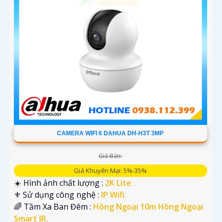
Chúc bạn tìm được giải pháp an ninh phù hợp!
CAMERA WIFI 6 DAHUA DH-H3T 3MP
Giá Bán:
Giá Khuyến Mại: 5%-35%
☀️ Hình ảnh chất lượng :
2K Lite .
⚜️ Sử dụng công nghệ :
IP Wifi.
🌈 Tầm Xa Ban Đêm :
Hồng Ngoại 10m Hồng Ngoại
'
Smart IR.