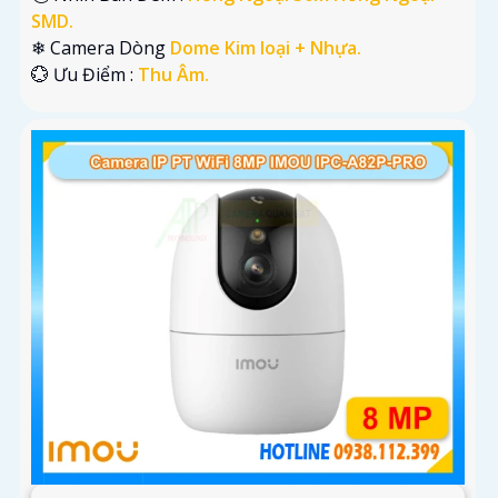
SMD.
❄ Camera Dòng
Dome Kim loại + Nhựa.
️💮 Ưu Điểm :
Thu Âm.