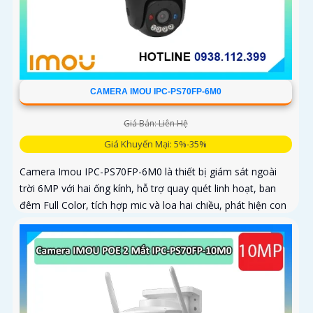
CAMERA IMOU IPC-PS70FP-6M0
Giá Bán: Liên Hệ
Giá Khuyến Mại: 5%-35%
Camera Imou IPC-PS70FP-6M0 là thiết bị giám sát ngoài
trời 6MP với hai ống kính, hỗ trợ quay quét linh hoạt, ban
đêm Full Color, tích hợp mic và loa hai chiều, phát hiện con
người và phương tiện, phù hợp lắp đặt cho gia đình, cửa
hàng và văn phòng