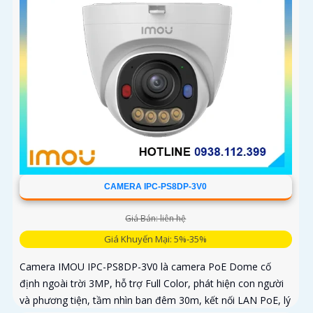
CAMERA IPC-PS8DP-3V0
Giá Bán: liên hệ
Giá Khuyến Mại: 5%-35%
Camera IMOU IPC-PS8DP-3V0 là camera PoE Dome cố
định ngoài trời 3MP, hỗ trợ Full Color, phát hiện con người
và phương tiện, tầm nhìn ban đêm 30m, kết nối LAN PoE, lý