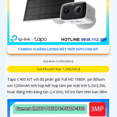
CAMERA AI NĂNG LƯỢNG MẶT TRỜI TAPO C400 KIT
Giá Bán: 1,999,000 ₫
Giá Khuyến Mại: 1,399,300 ₫
Tapo C400 KIT với độ phân giải Full HD 1080P, pin lithium-
ion 5200mAh tích hợp kết hợp tấm pin mặt trời 5,2V/2,5W,
hoạt động trên băng tần 2,4 GHz, hỗ trợ tầm nhìn ban đêm
có màu lên đến 9m, phát hiện chuyển động và con người
bằng AI, đồng thời lưu trữ dữ liệu qua thẻ microSD lên đến
512GB