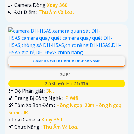
🤹 Camera Dòng
Xoay 360.
️💮 Đặt Điểm :
Thu Âm Và Loa.
CAMERA WIFI 6 DAHUA DH-H5AS 5MP
Giá Bán:
Giá Khuyến Mại: 5%-35%
💯 Độ Phân giải :
3k .
🌠 Trang Bị Công Nghệ :
IP Wifi.
🌈 Tầm Xa Ban Đêm :
Hồng Ngoại 20m Hồng Ngoại
Smart IR.
↕️ Loại Camera
Xoay 360.
️📢 Chức Năng :
Thu Âm Và Loa.