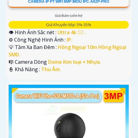
CAMERA IP PT WIFI 8MP IMOU IPC-A82P-PRO
Giá Bán: Liên hệ
Giá Khuyến Mại: 5%-35%
👁 Hình Ảnh Sắc nét :
Ultra 4k 👍🏾 .
⚙ Công Nghệ Hình Ảnh :
IP.
💡 Tầm Xa Ban Đêm :
Hồng Ngoại 10m Hồng Ngoại
SMD.
🎼️ Camera Dòng
Dome Kim loại + Nhựa.
️👮 Khả Năng :
Thu Âm.