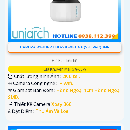
CAMERA WIFI UNV UHO-S3E-M3TD-A (S3E PRO) 3MP
Giá Bán: liên hệ
Giá Khuyến Mại: 5%-35%
🦉 Chất lượng hình Ảnh :
2K Lite .
✳️ Camera Công nghệ :
IP Wifi.
❃ Giám sát Ban Đêm :
Hồng Ngoại 10m Hồng Ngoại
SMD.
🗜️ Thiết Kế Camera
Xoay 360.
️₤ Đặt Điểm :
Thu Âm Và Loa.