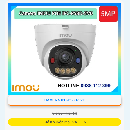
tưởng cho giám sát an ninh
CAMERA IPC-PS8D-5V0
Giá Bán: liên hệ
Giá Khuyến Mại: 5%-35%