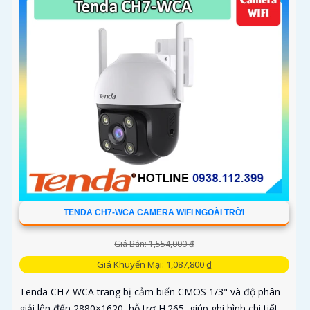
TENDA CH7-WCA CAMERA WIFI NGOÀI TRỜI
Giá Bán: 1,554,000 ₫
Giá Khuyến Mại: 1,087,800 ₫
Tenda CH7-WCA trang bị cảm biến CMOS 1/3" và độ phân
giải lên đến 2880×1620, hỗ trợ H.265, giúp ghi hình chi tiết