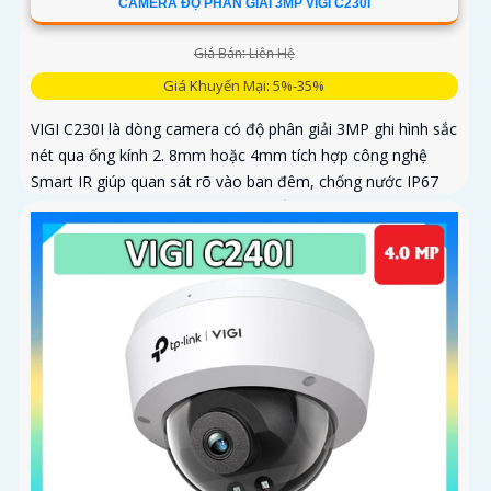
CAMERA ĐỘ PHÂN GIẢI 3MP VIGI C230I
Giá Bán: Liên Hệ
Giá Khuyến Mại: 5%-35%
VIGI C230I là dòng camera có độ phân giải 3MP ghi hình sắc
nét qua ống kính 2. 8mm hoặc 4mm tích hợp công nghệ
Smart IR giúp quan sát rõ vào ban đêm, chống nước IP67
và chống phá hoại IK10 hoạt động ổn định trong mọi điều
kiện môi trường