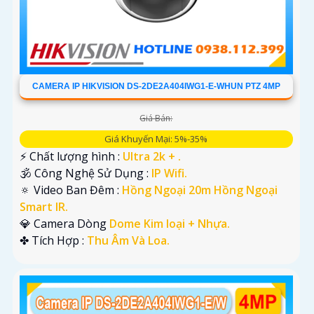
CAMERA IP HIKVISION DS-2DE2A404IWG1-E-WHUN PTZ 4MP
Giá Bán:
Giá Khuyến Mại: 5%-35%
️⚡ Chất lượng hình :
Ultra 2k + .
🕉️ Công Nghệ Sử Dụng :
IP Wifi.
🔅 Video Ban Đêm :
Hồng Ngoại 20m Hồng Ngoại
Smart IR.
💎 Camera Dòng
Dome Kim loại + Nhựa.
️✤ Tích Hợp :
Thu Âm Và Loa.