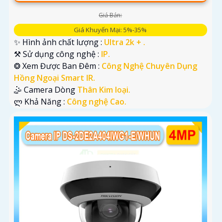
Giá Bán:
Giá Khuyến Mại: 5%-35%
✨ Hình ảnh chất lượng :
Ultra 2k + .
⚒ Sử dụng công nghệ :
IP.
❂ Xem Được Ban Đêm :
Công Nghệ Chuyên Dụng
Hồng Ngoại Smart IR.
🤹 Camera Dòng
Thân Kim loại.
️ლ Khả Năng :
Công nghệ Cao.