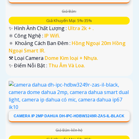
Giá Bán:
Giá Khuyến Mại: 5%-35%
✨ Hình Ành Chất Lượng :
Ultra 2k + .
⚛️ Công Nghệ :
IP Wifi.
🔅 Khoảng Cách Ban Đêm :
Hồng Ngoại 20m Hồng
Ngoại Smart IR.
⚒ Loại Camera
Dome Kim loại + Nhựa.
️✨ Điểm Nỗi Bật :
Thu Âm Và Loa.
CAMERA IP 2MP DAHUA DH-IPC-HDBW3249R-ZAS-IL-BLACK
Giá Bán: liên hệ