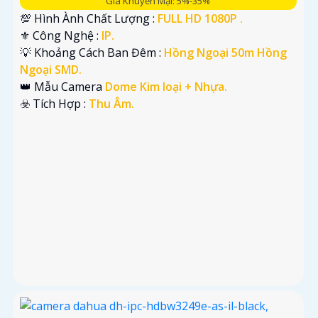
Giá Khuyến Mại: 5%-35%
💯 Hình Ành Chất Lượng :
FULL HD 1080P .
⚜️ Công Nghệ :
IP.
💡 Khoảng Cách Ban Đêm :
Hồng Ngoại 50m Hồng
Ngoại SMD.
👑 Mẫu Camera
Dome Kim loại + Nhựa.
️☣️ Tích Hợp :
Thu Âm.