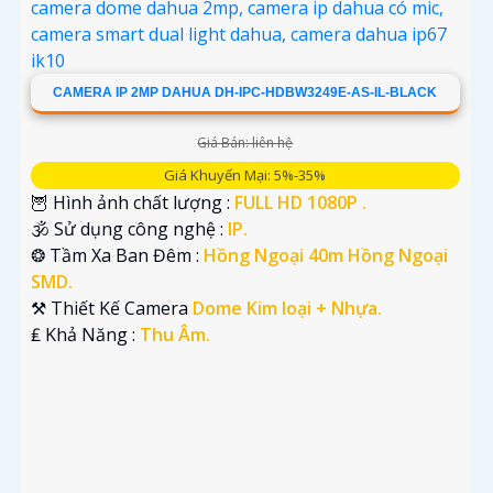
CAMERA IP 2MP DAHUA DH-IPC-HDBW3249E-AS-IL-BLACK
Giá Bán: liên hệ
Giá Khuyến Mại: 5%-35%
🦉 Hình ảnh chất lượng :
FULL HD 1080P .
🕉️ Sử dụng công nghệ :
IP.
❂ Tầm Xa Ban Đêm :
Hồng Ngoại 40m Hồng Ngoại
SMD.
⚒ Thiết Kế Camera
Dome Kim loại + Nhựa.
️₤ Khả Năng :
Thu Âm.