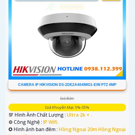
CAMERA IP HIKVISION DS-2DE2A404IWG1-E/W PTZ 4MP
Giá Bán:
Giá Khuyến Mại: 5%-35%
💯 Hình Ành Chất Lượng :
Ultra 2k + .
⚙ Công Nghệ :
IP Wifi.
✪ Hình ảnh ban đêm :
Hồng Ngoại 20m Hồng Ngoại