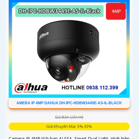
AMERA IP 4MP DAHUA DH-IPC-HDBW3449E-AS-IL-BLACK
Giá Bán: Liên Hệ
Giá Khuyến Mại: 5%-35%
Camera IP 4MP tích hợp AI SSA, Smart Dual Light, phát hiện