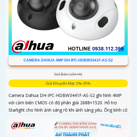
CAMERA DAHUA 4MP DH-IPC-HDBW3441F-AS-S2
Giá Bán: Liên Hệ
Giá Khuyến Mại: 5%-35%
Camera Dahua DH-IPC-HDBW3441F-AS-S2 ghi hình 4MP
với cảm biến CMOS có độ phân giải 2688×1520. Hỗ trợ
Starlight cho hình ảnh sáng rõ khi ánh sáng yếu. Ống kính cố
định 3