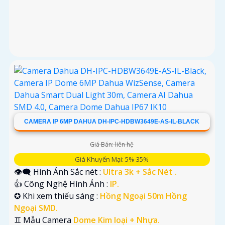
CAMERA IP 6MP DAHUA DH-IPC-HDBW3649E-AS-IL-BLACK
Giá Bán: liên hệ
Giá Khuyến Mại: 5%-35%
👁️‍🗨 Hình Ảnh Sắc nét :
Ultra 3k + Sắc Nét .
👍 Công Nghệ Hình Ảnh :
IP.
✪ Khi xem thiếu sáng :
Hồng Ngoại 50m Hồng
Ngoại SMD.
♊ Mẫu Camera
Dome Kim loại + Nhựa.