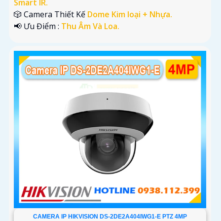
Smart IR.
🎲 Camera Thiết Kế
Dome Kim loại + Nhựa.
️📢 Ưu Điểm :
Thu Âm Và Loa.
CAMERA IP HIKVISION DS-2DE2A404IWG1-E PTZ 4MP