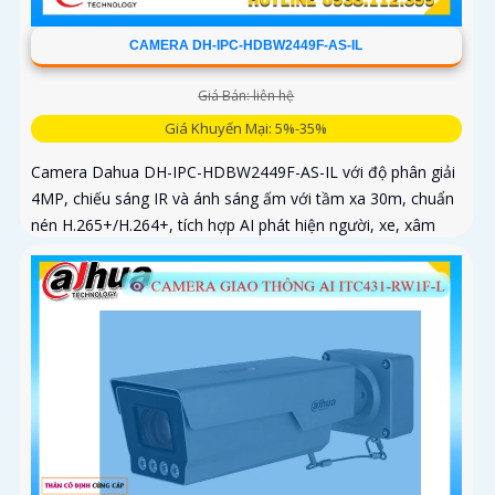
CAMERA DH-IPC-HDBW2449F-AS-IL
Giá Bán: liên hệ
Giá Khuyến Mại: 5%-35%
Camera Dahua DH-IPC-HDBW2449F-AS-IL với độ phân giải
4MP, chiếu sáng IR và ánh sáng ấm với tầm xa 30m, chuẩn
nén H.265+/H.264+, tích hợp AI phát hiện người, xe, xâm
nhập và hàng rào ảo