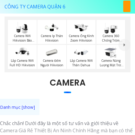
CÔNG TY CAMERA QUẬN 6
Camera Wifi
Camera Ip Thân
Camera Ống Kính
Camera 360
Hikvision Báo
Hikvision
Zoom Hikvision
Chống Trộm
Động
Hikvision
Camera Đếm
Camera Năng
Lắp Camera Wifi
Lắp Camera Wifi
Người Hikvision
Lượng Mặt Trời
Full HD Hikvision
Thân Dahua
Dahua
CAMERA
Chắc chắn! Dưới đây là một số tư vấn và giới thiệu về
Camera Giá Rẻ Thiết Bị An Ninh Chính Hãng mà bạn có thể