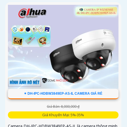
✴ DH-IPC-HDBW3849EP-AS-IL CAMERA GIÁ RẺ
Giá Bán: 8,000,000 ₫
Giá Khuyến Mại: 5%-35%
Camera DH-IPC-HDBW3849EP-AS-IL là camera thông minh