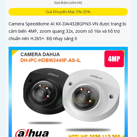
Giá Bán: Liên Hệ
Giá Khuyến Mại: 5%-35%
Camera Speeddome AI KX-DAi4328GPN3-VN được trang bị
cảm biến 4MP, zoom quang 32x, zoom số 16x và hỗ trợ
chuẩn nén H.265+. Độ nhạy sáng 0