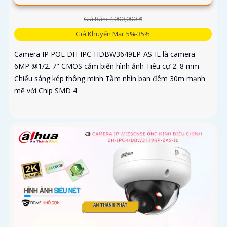
Giá Bán: 7,000,000 ₫
Giá Khuyến Mại: 5%-35%
Camera IP POE DH-IPC-HDBW3649EP-AS-IL là camera
6MP @1/2. 7" CMOS cảm biến hình ảnh Tiêu cự 2. 8 mm
Chiếu sáng kép thông minh Tầm nhìn ban đêm 30m mạnh
mẽ với Chip SMD 4