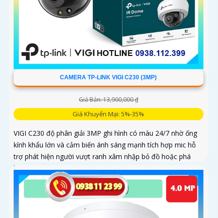
CAMERA TP-LINK VIGI C230 (3MP)
Giá Bán: 13,900,000 ₫
Giá Khuyến Mại: 5%-35%
VIGI C230 độ phân giải 3MP ghi hình có màu 24/7 nhờ ống
kính khẩu lớn và cảm biến ánh sáng mạnh tích hợp mic hỗ
trợ phát hiện người vượt ranh xâm nhập bỏ đồ hoặc phá
hoại chuẩn IP67 IK10 chống chịu thời tiết nén video H.265+
quản lý bằng VIGI App Web NVR và lưu thẻ nhớ