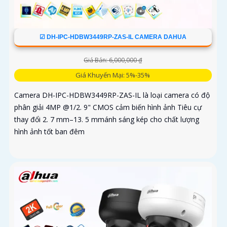
☑ DH-IPC-HDBW3449RP-ZAS-IL CAMERA DAHUA
Giá Bán: 6,000,000 ₫
Giá Khuyến Mại: 5%-35%
Camera DH-IPC-HDBW3449RP-ZAS-IL là loại camera có độ
phân giải 4MP @1/2. 9" CMOS cảm biến hình ảnh Tiêu cự
thay đổi 2. 7 mm–13. 5 mmánh sáng kép cho chất lượng
hình ảnh tốt ban đêm