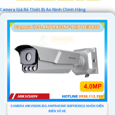
Chúc bạn tìm được giải pháp an ninh phù hợp!
Camera Giá Rẻ Thiết Bị An Ninh Chính Hãng
CAMERA HIKVISION IDS-ANPR403NF-BI/POE/0832 NHẬN DIỆN
BIỂN SỐ XE
'