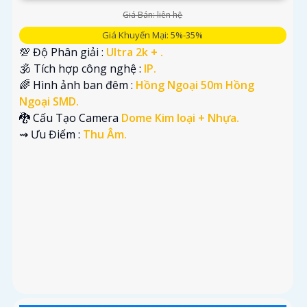
Giá Bán: liên hệ
Giá Khuyến Mại: 5%-35%
💯 Độ Phân giải :
Ultra 2k + .
🕉️ Tích hợp công nghệ :
IP.
🌈 Hình ảnh ban đêm :
Hồng Ngoại 50m Hồng
Ngoại SMD.
🐉️ Cấu Tạo Camera
Dome Kim loại + Nhựa.
️⇝ Ưu Điểm :
Thu Âm.