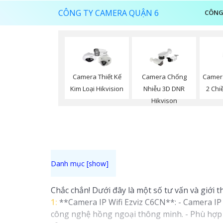
CÔNG TY CAMERA QUẬN 6
CÔNG
Camer
Camera Thiết Kế
Camera Chống
2 Chi
Kim Loại Hikvision
Nhiễu 3D DNR
Hikvison
Chắc chắn! Dưới đây là một số tư vấn và giới 
1:
**Camera IP Wifi Ezviz C6CN**: - Camera IP P
công nghệ hồng ngoại thông minh. - Phù hợp 