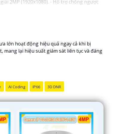
giải 2MP (1920x1080). - Hỗ trợ chống ngược
s cố định 3.6mm. - Tầm quan sát hồng ngoại
 lượng
chắc chắn hơn
.
hể tham khảo thêm thông tin chi tiết và mua
i pháp an ninh phù hợp!
 lớn hoạt động hiệu quả ngay cả khi bị
mang lại hiệu suất giám sát liên tục và đáng
e
AI Coding
IP66
3D DNR