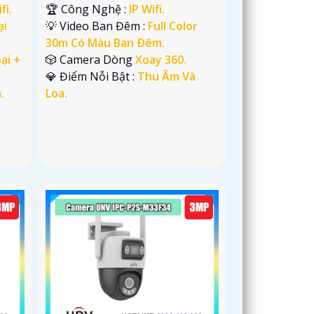
fi.
🏆 Công Nghệ :
IP Wifi.
ại
💡 Video Ban Đêm :
Full Color
30m Có Màu Ban Ðêm.
ại +
🎲 Camera Dòng
Xoay 360.
️💎 Điểm Nỗi Bật :
Thu Âm Và
.
Loa.