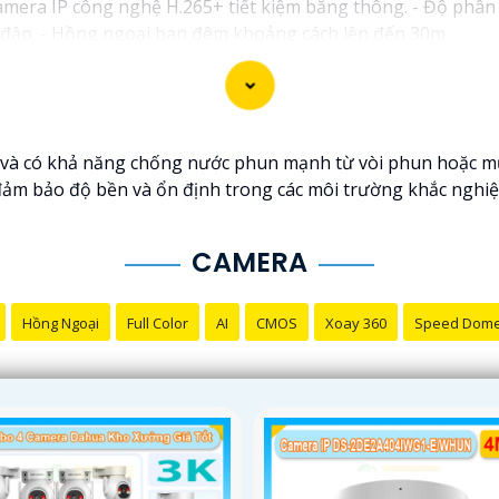
mera IP công nghệ H.265+ tiết kiệm băng thông. - Độ phân 
a đập. - Hồng ngoại ban đêm khoảng cách lên đến 30m.
 Camera HDCVI 2MP hỗ trợ chất lượng hình ảnh cao. - Len
 cân bằng sáng, chống nhiễu 3D. - Giá phải chăng với chất
i nhu cầu sử dụng và không gian lắp đặt của bạn. Bạn có t
 hàng thiết bị an ninh chuyên nghiệp. Chúc bạn tìm được giả
và có khả năng chống nước phun mạnh từ vòi phun hoặc mưa
 bảo độ bền và ổn định trong các môi trường khắc nghiệt, 
CAMERA
Hồng Ngoại
Full Color
AI
CMOS
Xoay 360
Speed Dom