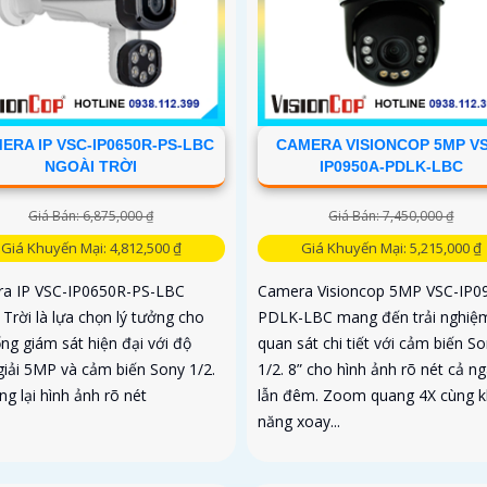
ERA IP VSC-IP0650R-PS-LBC
CAMERA VISIONCOP 5MP V
NGOÀI TRỜI
IP0950A-PDLK-LBC
Giá Bán: 6,875,000 ₫
Giá Bán: 7,450,000 ₫
Giá Khuyến Mại: 4,812,500 ₫
Giá Khuyến Mại: 5,215,000 ₫
a IP VSC-IP0650R-PS-LBC
Camera Visioncop 5MP VSC-IP0
Trời là lựa chọn lý tưởng cho
PDLK-LBC mang đến trải nghiệ
ng giám sát hiện đại với độ
quan sát chi tiết với cảm biến S
giải 5MP và cảm biến Sony 1/2.
1/2. 8” cho hình ảnh rõ nét cả n
g lại hình ảnh rõ nét
lẫn đêm. Zoom quang 4X cùng 
năng xoay...