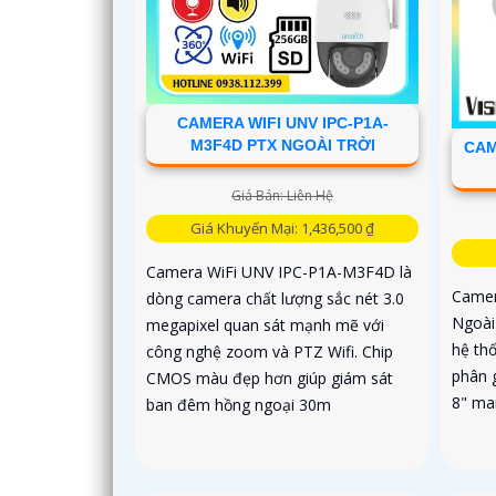
CAMERA WIFI UNV IPC-P1A-
M3F4D PTX NGOÀI TRỜI
CAM
Giá Bán: Liên Hệ
Giá Khuyến Mại: 1,436,500 ₫
Camera WiFi UNV IPC-P1A-M3F4D là
Camer
dòng camera chất lượng sắc nét 3.0
Ngoài 
megapixel quan sát mạnh mẽ với
hệ thố
công nghệ zoom và PTZ Wifi. Chip
phân 
CMOS màu đẹp hơn giúp giám sát
8" man
ban đêm hồng ngoại 30m