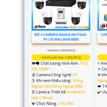
BỘ 4 CAMERA DAHUA DH-P3AS-
CO
PV CÓ MÀU BAN ĐÊM
Giá Bán: 7,000,000 ₫
Giá Khuyến Mại: 5,900,000 ₫
👁️‍🗨 Chất lượng hình Ảnh :
FULL
️⚡ Hì
HD 1080P .
⚛️ C
🕉️ Camera Công nghệ :
IP.
❈ Kh
🌛 Khi xem thiếu sáng :
Hồng
Ngoạ
Ngoại 10m Hồng Ngoại SMD.
👑 T
♊ Camera Thiết Kế
Dome Kim
️✔️ Ư
loại + Nhựa.
️💎 Chức Năng :
Thu Âm.