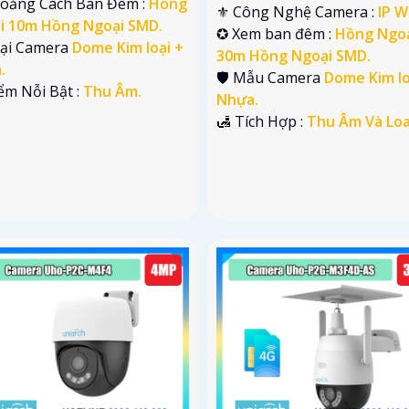
hoảng Cách Ban Đêm :
Hồng
⚜️ Công Nghệ Camera :
IP Wi
i 10m Hồng Ngoại SMD.
✪ Xem ban đêm :
Hồng Ngo
Loại Camera
Dome Kim loại +
30m Hồng Ngoại SMD.
.
🛡 Mẫu Camera
Dome Kim lo
ểm Nỗi Bật :
Thu Âm.
Nhựa.
️🛃 Tích Hợp :
Thu Âm Và Loa