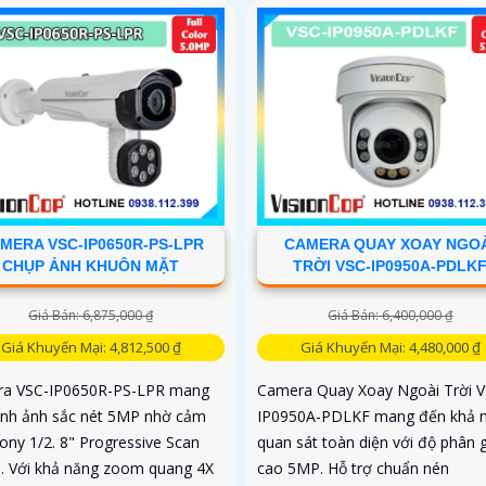
MERA VSC-IP0650R-PS-LPR
CAMERA QUAY XOAY NGO
CHỤP ẢNH KHUÔN MẶT
TRỜI VSC-IP0950A-PDLK
Giá Bán: 6,875,000 ₫
Giá Bán: 6,400,000 ₫
Giá Khuyến Mại: 4,812,500 ₫
Giá Khuyến Mại: 4,480,000 ₫
a VSC-IP0650R-PS-LPR mang
Camera Quay Xoay Ngoài Trời V
ình ảnh sắc nét 5MP nhờ cảm
IP0950A-PDLKF mang đến khả 
ony 1/2. 8" Progressive Scan
quan sát toàn diện với độ phân g
 Với khả năng zoom quang 4X
cao 5MP. Hỗ trợ chuẩn nén