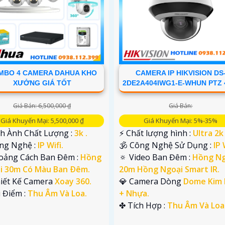
MBO 4 CAMERA DAHUA KHO
CAMERA IP HIKVISION DS
XƯỞNG GIÁ TỐT
2DE2A404IWG1-E-WHUN PTZ
Giá Bán: 6,500,000 ₫
Giá Bán:
Giá Khuyến Mại: 5,500,000 ₫
Giá Khuyến Mại: 5%-35%
nh Ành Chất Lượng :
3k .
️⚡ Chất lượng hình :
Ultra 2k 
ông Nghệ :
IP Wifi.
🕉️ Công Nghệ Sử Dụng :
IP 
oảng Cách Ban Đêm :
Hồng
🔅 Video Ban Đêm :
Hồng Ng
i 30m Có Màu Ban Ðêm.
20m Hồng Ngoại Smart IR.
hiết Kế Camera
Xoay 360.
💎 Camera Dòng
Dome Kim l
u Điểm :
Thu Âm Và Loa.
+ Nhựa.
️✤ Tích Hợp :
Thu Âm Và Loa