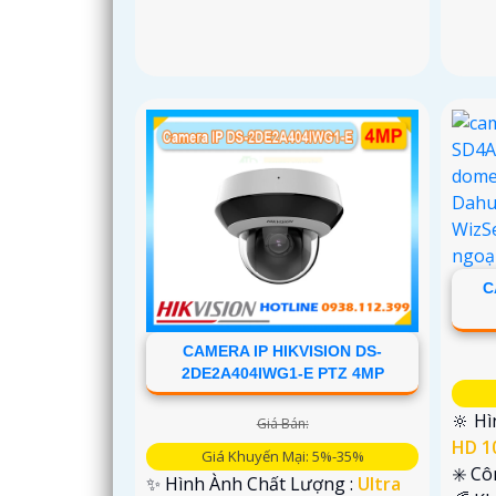
'
C
CAMERA IP HIKVISION DS-
2DE2A404IWG1-E PTZ 4MP
🔆 H
Giá Bán:
HD 1
Giá Khuyến Mại: 5%-35%
✳️ C
✨ Hình Ành Chất Lượng :
Ultra