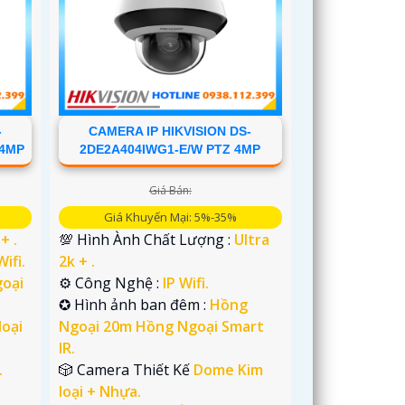
-
CAMERA IP HIKVISION DS-
 4MP
2DE2A404IWG1-E/W PTZ 4MP
Giá Bán:
Giá Khuyến Mại: 5%-35%
+ .
💯 Hình Ành Chất Lượng :
Ultra
Wifi.
2k + .
oại
⚙ Công Nghệ :
IP Wifi.
✪ Hình ảnh ban đêm :
Hồng
oại
Ngoại 20m Hồng Ngoại Smart
IR.
.
🎲 Camera Thiết Kế
Dome Kim
loại + Nhựa.