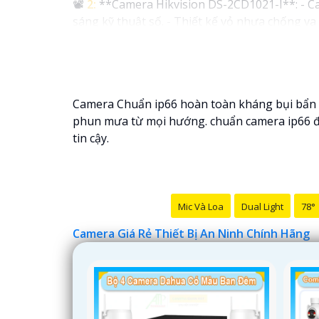
📽
2:
**Camera Hikvision DS-2CD1021-I**: - Ca
sáng kỹ thuật số. - Thiết kế vỏ nhựa chống v
✳️
3:
**Camera Dahua HDCVI HAC-HFW1200T**: -
lên đến 20m. - Chống ngược sáng Digital WDR,
Nhớ kiểm tra và lựa chọn sản phẩm phù hợp vớ
hàng tại các cửa hàng điện tử uy tín hoặc cửa
Camera Chuẩn ip66 hoàn toàn kháng bụi bẩn 
phun mưa từ mọi hướng. chuẩn camera ip66 đảm
tin cậy.
Mic Và Loa
Dual Light
78°
Camera Giá Rẻ Thiết Bị An Ninh Chính Hãng