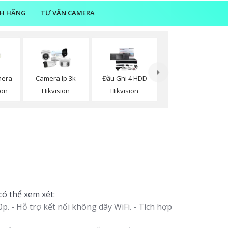
NH HÃNG
TƯ VẤN CAMERA
mera
Camera Ip 3k
Đầu Ghi 4 HDD
ion
Hikvision
Hikvision
có thể xem xét:
. - Hỗ trợ kết nối không dây WiFi. - Tích hợp