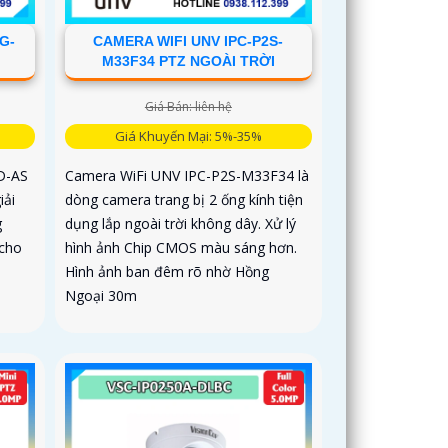
G-
CAMERA WIFI UNV IPC-P2S-
M33F34 PTZ NGOÀI TRỜI
Giá Bán: liên hệ
Giá Khuyến Mại: 5%-35%
D-AS
Camera WiFi UNV IPC-P2S-M33F34 là
iải
dòng camera trang bị 2 ống kính tiện
g
dụng lắp ngoài trời không dây. Xử lý
 cho
hình ảnh Chip CMOS màu sáng hơn.
Hình ảnh ban đêm rõ nhờ Hồng
Ngoại 30m