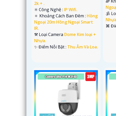
🌈 K
2k + .
Ngoạ
⚛️ Công Nghệ :
IP Wifi.
🕉️ 
🔅 Khoảng Cách Ban Đêm :
Hồng
Nhựa
Ngoại 20m Hồng Ngoại Smart
️⌘ Đi
IR.
⚒ Loại Camera
Dome Kim loại +
Nhựa.
️✨ Điểm Nỗi Bật :
Thu Âm Và Loa.