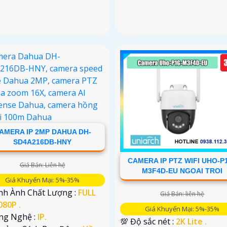
AMERA IP 2MP DAHUA DH-
SD4A216DB-HNY
CAMERA IP PTZ WIFI UHO-P
Giá Bán: Liên hệ
M3F4D-EU NGOAI TROI
Giá Khuyến Mại: 5%-35%
ình Ành Chất Lượng :
FULL
Giá Bán: liên hệ
080P .
Giá Khuyến Mại: 5%-35%
ông Nghệ :
IP.
💯 Độ sắc nét :
2K Lite .