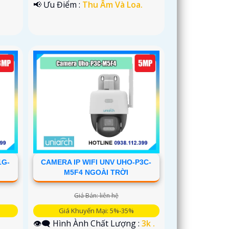
️📢 Ưu Điểm :
Thu Âm Và Loa.
1G-
CAMERA IP WIFI UNV UHO-P3C-
M5F4 NGOÀI TRỜI
Giá Bán: liên hệ
Giá Khuyến Mại: 5%-35%
👁️‍🗨 Hình Ành Chất Lượng :
3k .