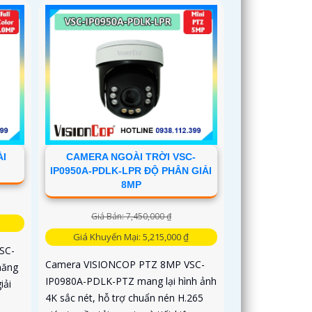
ÀI
CAMERA NGOÀI TRỜI VSC-
F
IP0950A-PDLK-LPR ĐỘ PHÂN GIẢI
8MP
Giá Bán: 7,450,000 ₫
Giá Khuyến Mại: 5,215,000 ₫
SC-
Camera VISIONCOP PTZ 8MP VSC-
năng
IP0980A-PDLK-PTZ mang lại hình ảnh
iải
4K sắc nét, hỗ trợ chuẩn nén H.265