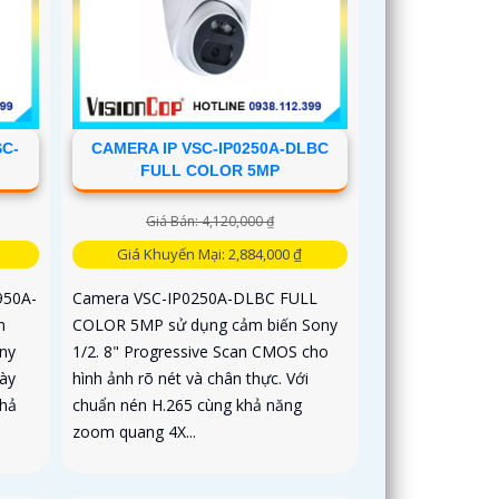
SC-
CAMERA IP VSC-IP0250A-DLBC
FULL COLOR 5MP
Giá Bán: 4,120,000 ₫
Giá Khuyến Mại: 2,884,000 ₫
950A-
Camera VSC-IP0250A-DLBC FULL
m
COLOR 5MP sử dụng cảm biến Sony
ony
1/2. 8" Progressive Scan CMOS cho
gày
hình ảnh rõ nét và chân thực. Với
khả
chuẩn nén H.265 cùng khả năng
zoom quang 4X...