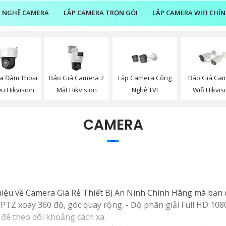
 NGHỆ CAMERA
LẮP CAMERA TRỌN GÓI
LẮP CAMERA WIFI CHÍ
a Đàm Thoại
Báo Giá Camera 2
Lắp Camera Công
Báo Giá Ca
ều Hikvision
Mắt Hikvision
Nghệ TVI
Wifi Hikvis
CAMERA
thiệu về Camera Giá Rẻ Thiết Bị An Ninh Chính Hãng mà bạn 
TZ xoay 360 độ, góc quay rộng. - Độ phân giải Full HD 1080p
để theo dõi khoảng cách xa.