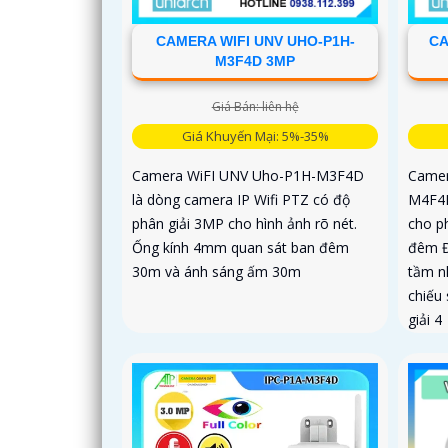
CAMERA WIFI UNV UHO-P1H-
CA
M3F4D 3MP
Giá Bán: liên hệ
Giá Khuyến Mại: 5%-35%
Camera WiFI UNV Uho-P1H-M3F4D
Camer
là dòng camera IP Wifi PTZ có độ
M4F4F
phân giải 3MP cho hình ảnh rõ nét.
cho p
Ống kính 4mm quan sát ban đêm
đêm Đ
30m và ánh sáng ấm 30m
tầm n
chiếu
giải 4