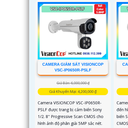
CAMERA GIÁM SÁT VISIONCOP
CA
VSC-IP0650R-PSLF
Giá Bán: 6,000,000 ₫
Giá Khuyến Mại: 4,200,000 ₫
Camera VISIONCOP VSC-IP0650R-
Camer
PSLF được trang bị cảm biến Sony
đến h
1/2. 8" Progressive Scan CMOS cho
biến S
hình ảnh độ phân giải 5MP sắc nét.
CMOS.