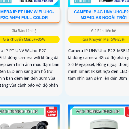
MERA IP PT UNV WIFI UHO-
CAMERA IP 4G UNV UHO-P2
P2C-M4F4 FULL COLOR
M3F4D-AS NGOÀI TRỜI
Giá Bán: liên hệ
Giá Bán: liên hệ
Giá Khuyến Mại: 5%-35%
Giá Khuyến Mại: 5%-35%
a IP PT UNV WiUho-P2C-
Camera IP UNV Uho-P2G-M3F4
i là dòng camera wifi không dâ
là dòng camera 4G có độ phân g
hép xem hình ảnh màu đậm ban
3.0 Megapixel, Hồng ngoại thôn
èn LED ánh sáng ấm hỗ trợ
minh Smart IR kết hợp đèn LED
hìn ban đêm lên đến 30m vừa
tầm nhìn ban đêm lên đến 30m
 sáng vừa cảnh báo với độ phân