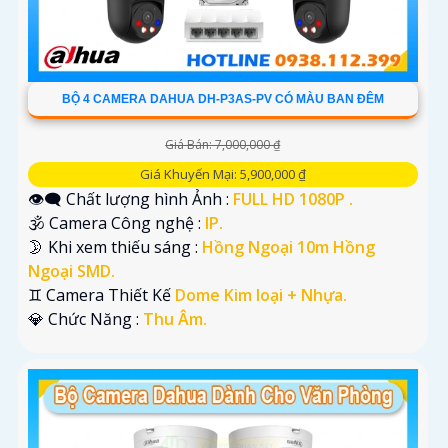
BỘ 4 CAMERA DAHUA DH-P3AS-PV CÓ MÀU BAN ĐÊM
Giá Bán: 7,000,000 ₫
Giá Khuyến Mại: 5,900,000 ₫
👁️‍🗨 Chất lượng hình Ảnh :
FULL HD 1080P .
🕉️ Camera Công nghệ :
IP.
🌛 Khi xem thiếu sáng :
Hồng Ngoại 10m Hồng
Ngoại SMD.
♊ Camera Thiết Kế
Dome Kim loại + Nhựa.
️💎 Chức Năng :
Thu Âm.