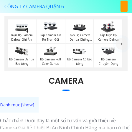
CÔNG TY CAMERA QUẬN 6
Trọn Bộ Camera
Trọn Bộ Camera
Lắp Camera Giá
Lắp Trọn Bộ
Dahua Ghi Âm
Dahua Chống
Rẻ Trọn Gói
Camera Dahua
Trộm
Bộ Camera Full
Bộ Camera Dahua
Bộ Camera Có Báo
Bộ Camera
Color Dahua
Báo Động
Đông
Chuyên Dụng
CAMERA
Chắc chắn! Dưới đây là một số tư vấn và giới thiệu về
Camera Giá Rẻ Thiết Bị An Ninh Chính Hãng mà bạn có thể