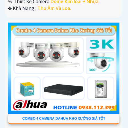
🔩 Thiết Kế Camera
Dome Kim loại + Nhựa.
️✤ Khả Năng :
Thu Âm Và Loa.
COMBO 4 CAMERA DAHUA KHO XƯỞNG GIÁ TỐT