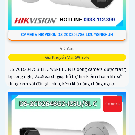
CAMERA HIKVISION DS-2CD2047G3-LI2UY/SRBHUN
Giá Bán:
Giá Khuyến Mại: 5%-35%
DS-2CD2047G3-LI2UY/SRBHUN là dòng camera được trang
bị công nghệ AcuSearch giúp hỗ trợ tìm kiếm nhanh khi sử
dụng kèm với đầu ghi hình, kèm khả năng chống ngược
sáng WDR 130dB, trang bị micro kép và loa hỗ trợ đàm
thoại 2 chiều, ống kính 4