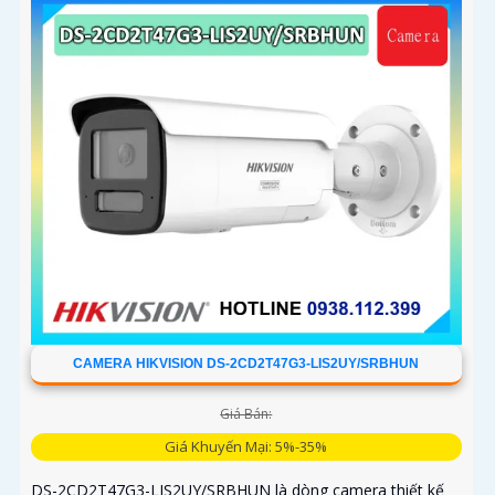
CAMERA HIKVISION DS-2CD2T47G3-LIS2UY/SRBHUN
Giá Bán:
Giá Khuyến Mại: 5%-35%
DS-2CD2T47G3-LIS2UY/SRBHUN là dòng camera thiết kế