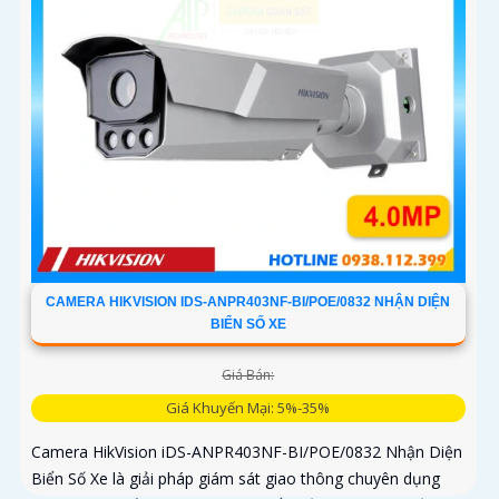
CAMERA HIKVISION IDS-ANPR403NF-BI/POE/0832 NHẬN DIỆN
BIỂN SỐ XE
Giá Bán:
Giá Khuyến Mại: 5%-35%
Camera HikVision iDS-ANPR403NF-BI/POE/0832 Nhận Diện
Biển Số Xe là giải pháp giám sát giao thông chuyên dụng