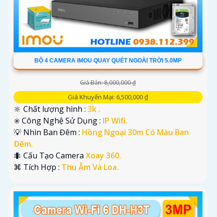
BỘ 4 CAMERA IMOU QUAY QUÉT NGOÀI TRỜI 5.0MP
Giá Bán: 8,000,000 ₫
Giá Khuyến Mại: 6,500,000 ₫
🔆 Chất lượng hình :
3k .
✳️ Công Nghệ Sử Dụng :
IP Wifi.
💡 Nhìn Ban Đêm :
Hồng Ngoại 30m Có Màu Ban
Ðêm.
🐜 Cấu Tạo Camera
Xoay 360.
️⌘ Tích Hợp :
Thu Âm Và Loa.