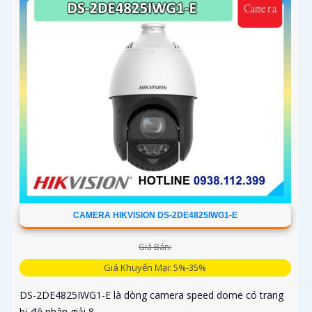
CAMERA HIKVISION DS-2DE4825IWG1-E
Giá Bán:
Giá Khuyến Mại: 5%-35%
DS-2DE4825IWG1-E là dòng camera speed dome có trang
bị độ phân giải 8