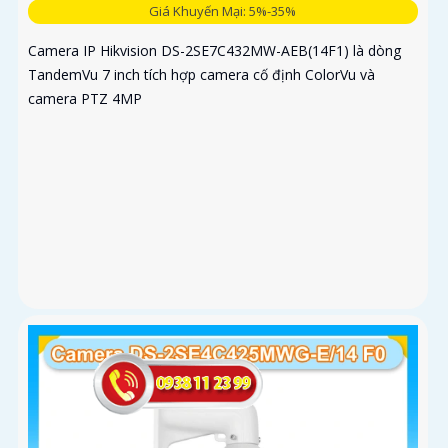
Giá Khuyến Mại: 5%-35%
Camera IP Hikvision DS-2SE7C432MW-AEB(14F1) là dòng
TandemVu 7 inch tích hợp camera cố định ColorVu và
camera PTZ 4MP