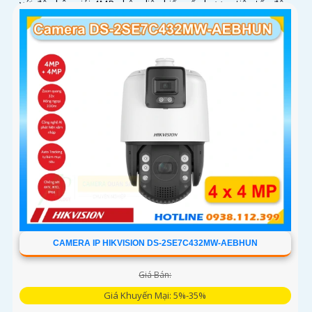
với độ phân giải 4MP nhận diện biển số phương tiện tốc độ
từ 5 đến 120km/h cảm biến 1/1
CAMERA IP HIKVISION DS-2SE7C432MW-AEBHUN
Giá Bán:
Giá Khuyến Mại: 5%-35%