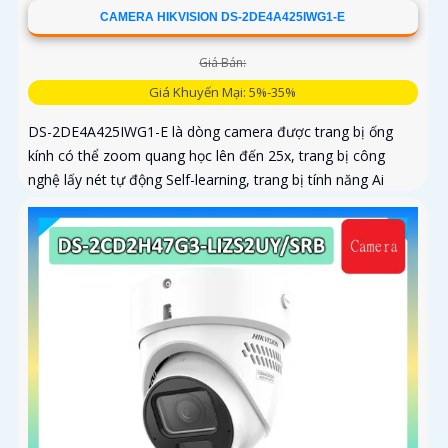
CAMERA HIKVISION DS-2DE4A425IWG1-E
Giá Bán:
Giá Khuyến Mại: 5%-35%
DS-2DE4A425IWG1-E là dòng camera được trang bị ống
kính có thể zoom quang học lên đến 25x, trang bị công
nghệ lấy nét tự động Self-learning, trang bị tính năng Ai
nhận diện chính xác tích hợp AcuSearch khi kết hợp chung
với đầu ghi hình, nhìn ban đêm bằng hồng ngoại 50m