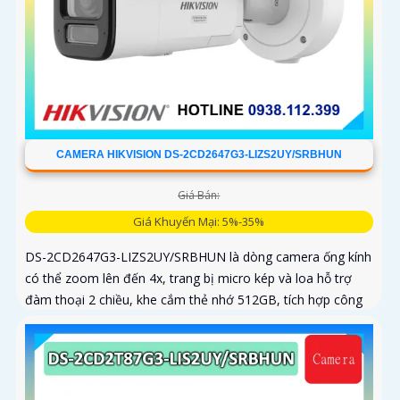
CAMERA HIKVISION DS-2CD2647G3-LIZS2UY/SRBHUN
Giá Bán:
Giá Khuyến Mại: 5%-35%
DS-2CD2647G3-LIZS2UY/SRBHUN là dòng camera ống kính
có thể zoom lên đến 4x, trang bị micro kép và loa hỗ trợ
đàm thoại 2 chiều, khe cắm thẻ nhớ 512GB, tích hợp công
nghệ AI trong việc cân bằng màu sáng trong điều kiện ánh
sáng yếu, ống kính có độ phân giải 4