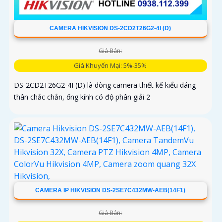
CAMERA HIKVISION DS-2CD2T26G2-4I (D)
Giá Bán:
Giá Khuyến Mại: 5%-35%
DS-2CD2T26G2-4I (D) là dòng camera thiết kế kiểu dáng
thân chắc chắn, ống kính có độ phân giải 2
CAMERA IP HIKVISION DS-2SE7C432MW-AEB(14F1)
Giá Bán: