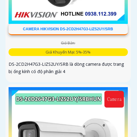
CAMERA HIKVISION DS-2CD2H47G3-LIZS2UY/SRB
Giá Bán:
Giá Khuyến Mại: 5%-35%
DS-2CD2H47G3-LIZS2UY/SRB là dòng camera được trang
bị ống kính có độ phân giải 4