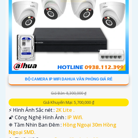
BỘ CAMERA IP WIFI DAHUA VĂN PHÒNG GIÁ RẺ
Giá Bán: 8,300,000 ₫
Giá Khuyến Mại: 5,700,000 ₫
️⚡ Hình Ảnh Sắc nét :
2K Lite .
🌠 Công Nghệ Hình Ảnh :
IP Wifi.
❈ Tầm Nhìn Ban Đêm :
Hồng Ngoại 30m Hồng
Ngoại SMD.