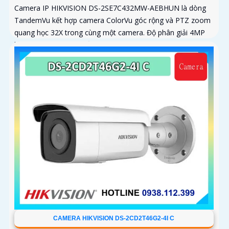
Camera IP HIKVISION DS-2SE7C432MW-AEBHUN là dòng
TandemVu kết hợp camera ColorVu góc rộng và PTZ zoom
quang học 32X trong cùng một camera. Độ phân giải 4MP
hồng ngoại 200m chuẩn nén H
CAMERA HIKVISION DS-2CD2T46G2-4I C