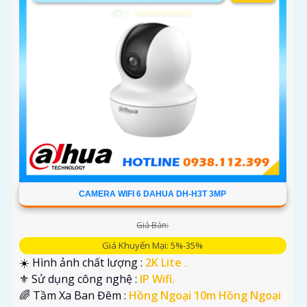
CAMERA WIFI 6 DAHUA DH-H3T 3MP
Giá Bán:
Giá Khuyến Mại: 5%-35%
☀️ Hình ảnh chất lượng :
2K Lite .
⚜️ Sử dụng công nghệ :
IP Wifi.
🌈 Tầm Xa Ban Đêm :
Hồng Ngoại 10m Hồng Ngoại