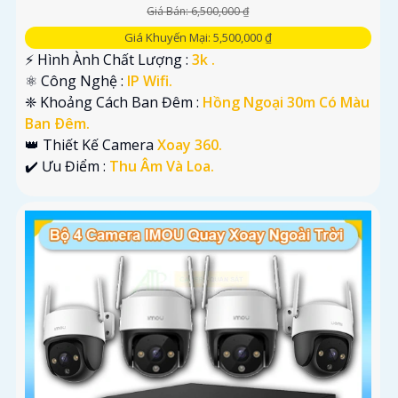
Giá Bán: 6,500,000 ₫
Giá Khuyến Mại: 5,500,000 ₫
️⚡ Hình Ành Chất Lượng :
3k .
⚛️ Công Nghệ :
IP Wifi.
❈ Khoảng Cách Ban Đêm :
Hồng Ngoại 30m Có Màu
Ban Ðêm.
👑 Thiết Kế Camera
Xoay 360.
️✔️ Ưu Điểm :
Thu Âm Và Loa.