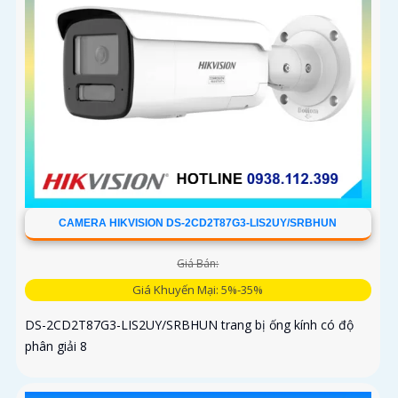
CAMERA HIKVISION DS-2CD2T87G3-LIS2UY/SRBHUN
Giá Bán:
Giá Khuyến Mại: 5%-35%
DS-2CD2T87G3-LIS2UY/SRBHUN trang bị ống kính có độ
phân giải 8