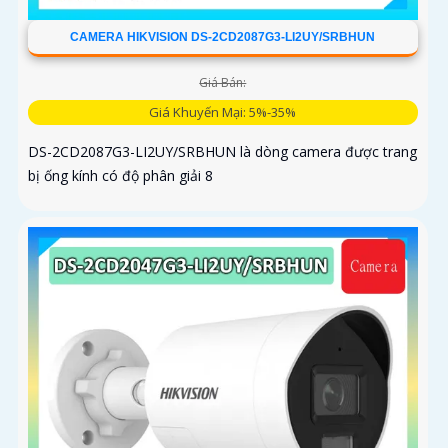
CAMERA HIKVISION DS-2CD2087G3-LI2UY/SRBHUN
Giá Bán:
Giá Khuyến Mại: 5%-35%
DS-2CD2087G3-LI2UY/SRBHUN là dòng camera được trang
bị ống kính có độ phân giải 8