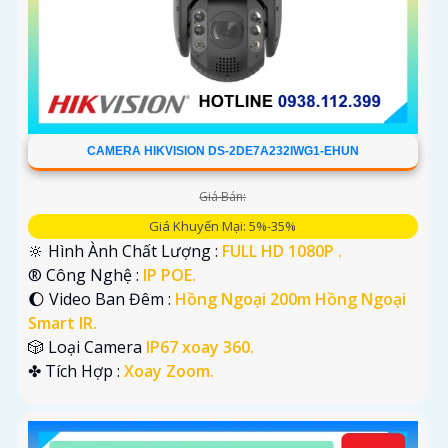
CAMERA HIKVISION DS-2DE7A232IWG1-EHUN
Giá Bán:
Giá Khuyến Mại: 5%-35%
🔆 Hình Ành Chất Lượng :
FULL HD 1080P .
®️ Công Nghệ :
IP POE.
🌔 Video Ban Đêm :
Hồng Ngoại 200m Hồng Ngoại
Smart IR.
🎲 Loại Camera
IP67 xoay 360.
️✤ Tích Hợp :
Xoay Zoom.