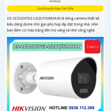
Giá Bán:
Giá Khuyến Mại: 5%-35%
DS-2CD2347G3-LIS2UY/SRBHUN là dòng camera thiết kế
kiểu dáng dome nhỏ gọn phù hợp lắp đặt trong nhà, nhìn
ban đêm có màu bằng đèn trợ sáng và nhờ công nghệ
ColorVU HikAI-ISP, có tính năng AI giúp nhận diện người và
phương tiện, tích hợp micro kép