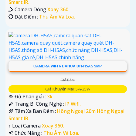
Smart IR.
🤹 Camera Dòng
Xoay 360.
️💮 Đặt Điểm :
Thu Âm Và Loa.
CAMERA WIFI 6 DAHUA DH-H5AS 5MP
Giá Bán:
Giá Khuyến Mại: 5%-35%
💯 Độ Phân giải :
3k .
🌠 Trang Bị Công Nghệ :
IP Wifi.
🌈 Tầm Xa Ban Đêm :
Hồng Ngoại 20m Hồng Ngoại
Smart IR.
↕️ Loại Camera
Xoay 360.
️📢 Chức Năng :
Thu Âm Và Loa.