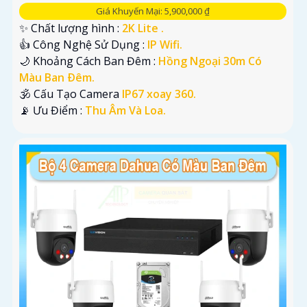
Giá Khuyến Mại: 5,900,000 ₫
✨ Chất lượng hình :
2K Lite .
👍 Công Nghệ Sử Dụng :
IP Wifi.
🌙 Khoảng Cách Ban Đêm :
Hồng Ngoại 30m Có
Màu Ban Ðêm.
🕉️ Cấu Tạo Camera
IP67 xoay 360.
️📡 Ưu Điểm :
Thu Âm Và Loa.