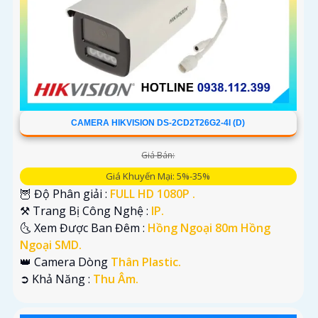
CAMERA HIKVISION DS-2CD2T26G2-4I (D)
Giá Bán:
Giá Khuyến Mại: 5%-35%
🦉 Độ Phân giải :
FULL HD 1080P .
⚒ Trang Bị Công Nghệ :
IP.
🌜 Xem Được Ban Đêm :
Hồng Ngoại 80m Hồng
Ngoại SMD.
👑 Camera Dòng
Thân Plastic.
️➲ Khả Năng :
Thu Âm.