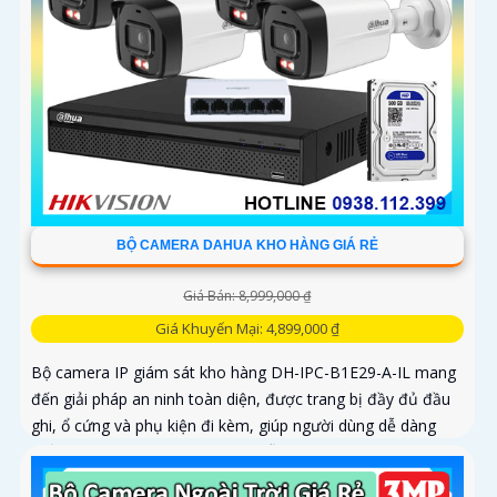
BỘ CAMERA DAHUA KHO HÀNG GIÁ RẺ
Giá Bán: 8,999,000 ₫
Giá Khuyến Mại: 4,899,000 ₫
Bộ camera IP giám sát kho hàng DH-IPC-B1E29-A-IL mang
đến giải pháp an ninh toàn diện, được trang bị đầy đủ đầu
ghi, ổ cứng và phụ kiện đi kèm, giúp người dùng dễ dàng
triển khai và sử dụng. Hệ thống hỗ trợ quan sát ban đêm rõ
nét nhờ công nghệ hồng ngoại kết hợp đèn LED ánh sáng