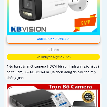
CAMERA KX-AD5013-A
Giá Bán:
Giá Khuyến Mại: 5%-35%
Nếu bạn cần một camera HDCVI bền bỉ, hình ảnh sắc nét và
có thu âm, KX‑AD5013‑A là lựa chọn đáng tin cậy cho mọi
không gian.