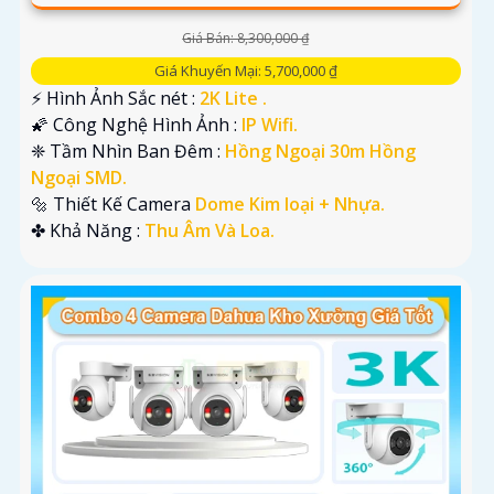
Giá Bán: 8,300,000 ₫
Giá Khuyến Mại: 5,700,000 ₫
️⚡ Hình Ảnh Sắc nét :
2K Lite .
🌠 Công Nghệ Hình Ảnh :
IP Wifi.
❈ Tầm Nhìn Ban Đêm :
Hồng Ngoại 30m Hồng
Ngoại SMD.
🔩 Thiết Kế Camera
Dome Kim loại + Nhựa.
️✤ Khả Năng :
Thu Âm Và Loa.