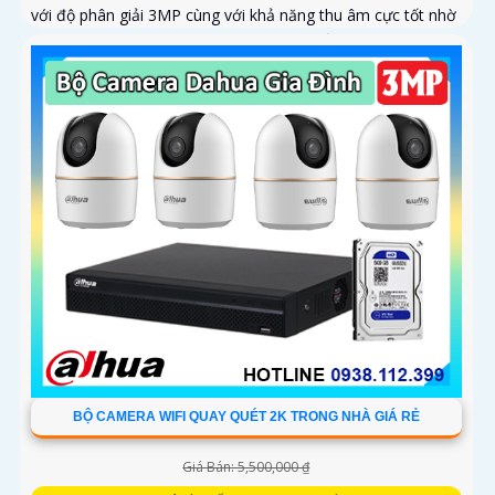
với độ phân giải 3MP cùng với khả năng thu âm cực tốt nhờ
mic được tích hợp trong camera. Với chuẩn chống nước
IP67 và tầm nhìn ban đêm lên tới 30m giúp giám sát ngoài
trời vượt trội cả ngày lẫn đêm
BỘ CAMERA WIFI QUAY QUÉT 2K TRONG NHÀ GIÁ RẺ
Giá Bán: 5,500,000 ₫