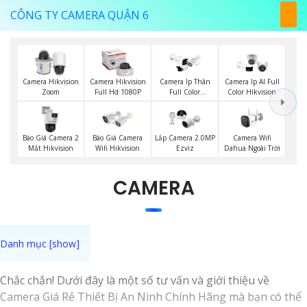
CÔNG TY CAMERA QUẬN 6
Camera Hikvision
Camera Hikvision
Camera Ip Thân
Camera Ip AI Full
Zoom
Full Hd 1080P
Full Color
Color Hikvision
Hikvision
Báo Giá Camera 2
Báo Giá Camera
Camera Wifi
Lắp Camera 2.0MP
Mắt Hikvision
Wifi Hikvision
Dahua Ngoài Trời
Ezviz
CAMERA
Chắc chắn! Dưới đây là một số tư vấn và giới thiệu về
Camera Giá Rẻ Thiết Bị An Ninh Chính Hãng mà bạn có thể