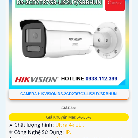
CAMERA HIKVISION DS-2CD2T87G3-LIS2UY/SRBHUN
Giá Bán:
Giá Khuyến Mại: 5%-35%
☀️ Chất lượng hình :
Ultra 4k 👍🏾 .
⚛️ Công Nghệ Sử Dụng :
IP.