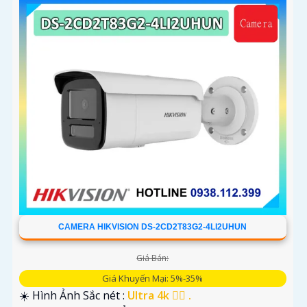
CAMERA HIKVISION DS-2CD2T83G2-4LI2UHUN
Giá Bán:
Giá Khuyến Mại: 5%-35%
☀️ Hình Ảnh Sắc nét :
Ultra 4k 👍🏾 .