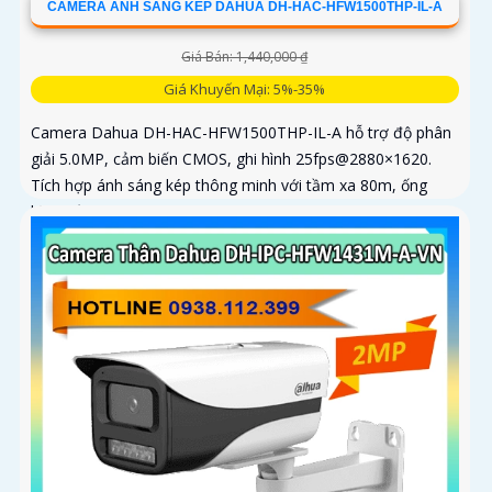
CAMERA ÁNH SÁNG KÉP DAHUA DH-HAC-HFW1500THP-IL-A
Giá Bán: 1,440,000 ₫
Giá Khuyến Mại: 5%-35%
Camera Dahua DH-HAC-HFW1500THP-IL-A hỗ trợ độ phân
giải 5.0MP, cảm biến CMOS, ghi hình 25fps@2880×1620.
Tích hợp ánh sáng kép thông minh với tầm xa 80m, ống
kính cố định 3. 6mm góc nhìn 90