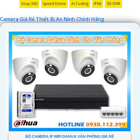
Xoay 360
Speed Dome
AI Coding
IP66
3D DNR
Chúc bạn tìm được giải pháp an ninh phù hợp!
Camera Giá Rẻ Thiết Bị An Ninh Chính Hãng
'
BỘ CAMERA IP WIFI DAHUA VĂN PHÒNG GIÁ RẺ