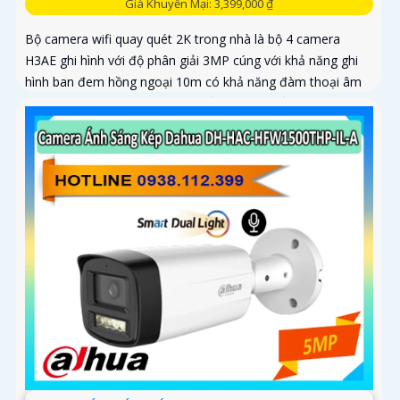
Giá Khuyến Mại: 3,399,000 ₫
Bộ camera wifi quay quét 2K trong nhà là bộ 4 camera
H3AE ghi hình với độ phân giải 3MP cúng với khả năng ghi
hình ban đem hồng ngoại 10m có khả năng đàm thoại âm
thanh 2 chiều và phát hiện chuyển động chuẩn sát rất thích
hợp lắp đặt cho các văn phòng, gia đình, những vị trí giám
sát yêu cầu camera vừa có thể giám sát đêm vừa có thể
đàm thoại được âm thanh 2 chiều.