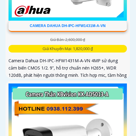
CAMERA DAHUA DH-IPC-HFW1431M-A-VN
Giá Bán: 2,600,000 ₫
Giá Khuyến Mại: 1,820,000 ₫
Camera Dahua DH-IPC-HFW1431M-A-VN 4MP sử dụng
cảm biến CMOS 1/2. 9”, hỗ trợ chuẩn nén H265+, WDR
120dB, phát hiện người thông minh. Tích hợp mic, tầm hồng
ngoại 80m, chống nước...