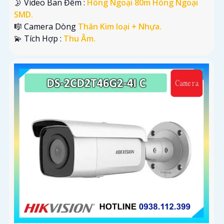
🌛 Video Ban Đêm :
Hồng Ngoại 80m Hồng Ngoại
SMD.
🎼️ Camera Dòng
Thân Kim loại + Nhựa.
️💫 Tích Hợp :
Thu Âm.