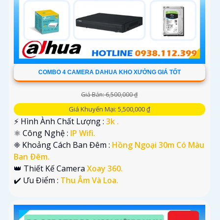
COMBO 4 CAMERA DAHUA KHO XƯỞNG GIÁ TỐT
Giá Bán: 6,500,000 ₫
Giá Khuyến Mại: 5,500,000 ₫
️⚡ Hình Ành Chất Lượng :
3k .
⚛️ Công Nghệ :
IP Wifi.
❈ Khoảng Cách Ban Đêm :
Hồng Ngoại 30m Có Màu
Ban Ðêm.
👑 Thiết Kế Camera
Xoay 360.
️✔️ Ưu Điểm :
Thu Âm Và Loa.