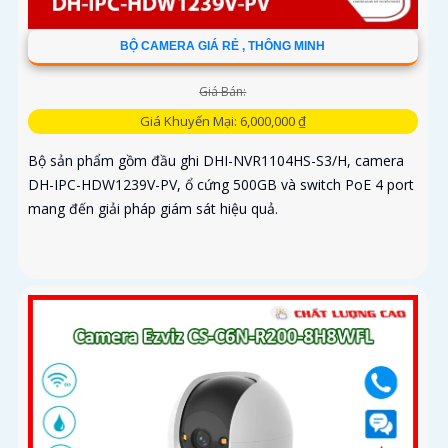
BỘ CAMERA GIÁ RẺ , THÔNG MINH
Giá Bán:
Giá Khuyến Mại: 6,000,000 ₫
Bộ sản phẩm gồm đầu ghi DHI-NVR1104HS-S3/H, camera
DH-IPC-HDW1239V-PV, ổ cứng 500GB và switch PoE 4 port
mang đến giải pháp giám sát hiệu quả.