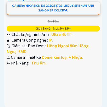
CAMERA HIKVISION DS-2CD2387G3-LIS2UY/SRBHUN ÁNH
SÁNG KÉP COLORVU
Giá Bán:
Giá Khuyến Mại: 5%-35%
👀 Chất lượng hình Ảnh :
Ultra 4k 👍🏾 .
🌠 Camera Công nghệ :
IP.
🌜 Giám sát Ban Đêm :
Hồng Ngoại 80m Hồng
Ngoại SMD.
♊ Camera Thiết Kế
Dome Kim loại + Nhựa.
️↭ Khả Năng :
Thu Âm.