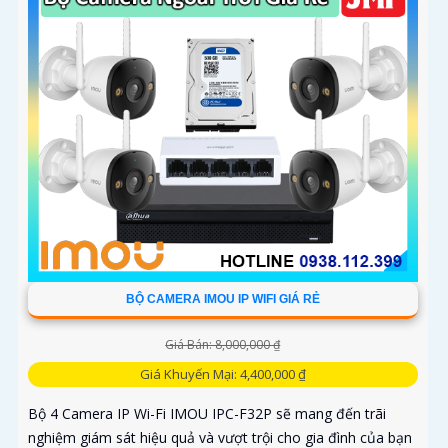
trắng, cùng khả năng phát hiện chuyển động thông minh,
giúp đảm bảo an toàn tuyệt đối cho khu vực kho hàng
BỘ CAMERA IMOU IP WIFI GIÁ RẺ
Giá Bán: 8,000,000 ₫
Giá Khuyến Mại: 4,400,000 ₫
Bộ 4 Camera IP Wi-Fi IMOU IPC-F32P sẽ mang đến trãi
nghiệm giám sát hiệu quả và vượt trội cho gia đình của bạn