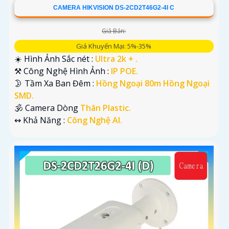
CAMERA HIKVISION DS-2CD2T46G2-4I C
Giá Bán:
Giá Khuyến Mại: 5%-35%
☀️ Hình Ảnh Sắc nét :
Ultra 2k + .
⚒ Công Nghệ Hình Ảnh :
IP POE.
🌛 Tầm Xa Ban Đêm :
Hồng Ngoại 80m Hồng Ngoại
SMD.
🕉️ Camera Dòng
Thân Plastic.
️↭ Khả Năng :
Công Nghệ AI.