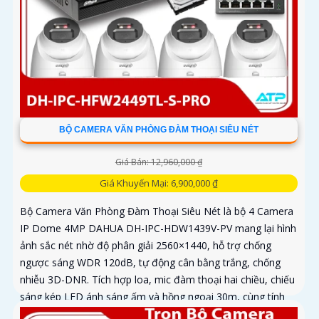
BỘ CAMERA VĂN PHÒNG ĐÀM THOẠI SIÊU NÉT
Giá Bán: 12,960,000 ₫
Giá Khuyến Mại: 6,900,000 ₫
Bộ Camera Văn Phòng Đàm Thoại Siêu Nét là bộ 4 Camera
IP Dome 4MP DAHUA DH-IPC-HDW1439V-PV mang lại hình
ảnh sắc nét nhờ độ phân giải 2560×1440, hỗ trợ chống
ngược sáng WDR 120dB, tự động cân bằng trắng, chống
nhiễu 3D-DNR. Tích hợp loa, mic đàm thoại hai chiều, chiếu
sáng kép LED ánh sáng ấm và hồng ngoại 30m, cùng tính
năng phát hiện con người, giúp giám sát hiệu quả ngày đêm