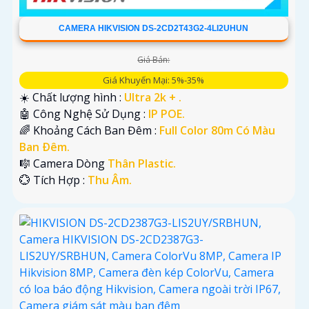
CAMERA HIKVISION DS-2CD2T43G2-4LI2UHUN
Giá Bán:
Giá Khuyến Mại: 5%-35%
☀️ Chất lượng hình :
Ultra 2k + .
🤖️ Công Nghệ Sử Dụng :
IP POE.
🌈 Khoảng Cách Ban Đêm :
Full Color 80m Có Màu
Ban Ðêm.
🎼️ Camera Dòng
Thân Plastic.
️💮 Tích Hợp :
Thu Âm.