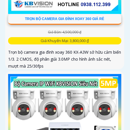
TRỌN BỘ CAMERA GIA ĐÌNH XOAY 360 GIÁ RẺ
Giá Bán: 4,500,000 ₫
Giá Khuyến Mại: 3,800,000 ₫
Trọn bộ camera gia đình xoay 360 KX-A3W sở hữu cảm biến
1/3. 2 CMOS, độ phân giải 3.0MP cho hình ảnh sắc nét,
mượt mà 25/30fps