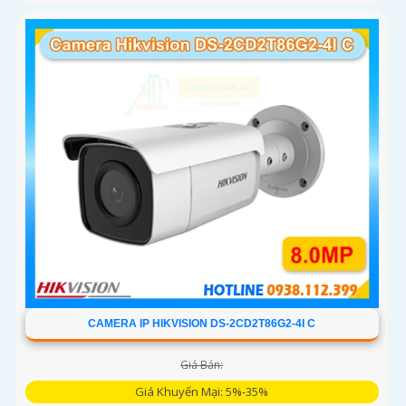
CAMERA IP HIKVISION DS-2CD2T86G2-4I C
Giá Bán:
Giá Khuyến Mại: 5%-35%