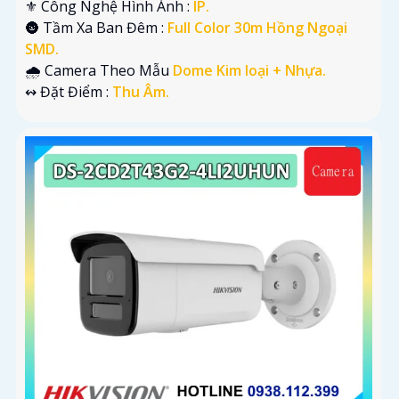
⚜️ Công Nghệ Hình Ảnh :
IP.
🌚 Tầm Xa Ban Đêm :
Full Color 30m Hồng Ngoại
SMD.
🌧️ Camera Theo Mẫu
Dome Kim loại + Nhựa.
️↭ Đặt Điểm :
Thu Âm.